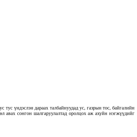
с тус үндэслэн дараах талбайнуудад ус, газрын тос, байгалийн
өл авах сонгон шалгаруулалтад оролцох аж ахуйн нэгжүүдийг