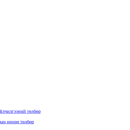
үйлчилгээний төлбөр
дын нөхөн төлбөр