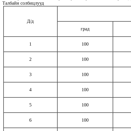
Талбайн солбицлууд
Д/д
град
1
100
2
100
3
100
4
100
5
100
6
100