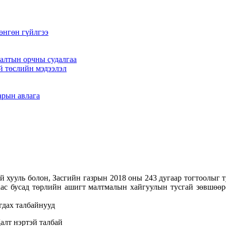
өнгөн гүйлгээ
алтын орчны судалгаа
й төслийн мэдээлэл
арын авлага
хууль болон, Засгийн газрын 2018 оны 243 дугаар тогтоолыг ту
лаас бусад төрлийн ашигт малтмалын хайгуулын тусгай зөвшөөр
гдах талбайнууд
алт нэртэй талбай