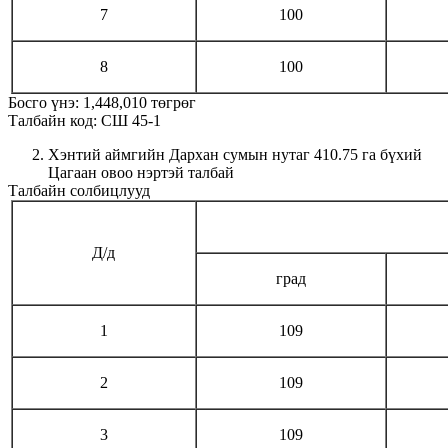
7
100
8
100
Босго үнэ: 1,448,010 төгрөг
Талбайн код: СШ 45-1
Хэнтий аймгийн Дархан сумын нутаг 410.75 га бүхий
Цагаан овоо нэртэй талбай
Талбайн солбицлууд
Д/д
град
1
109
2
109
3
109