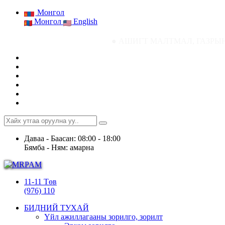
Монгол
Монгол
English
● АШИГТ МАЛТМАЛ, ГАЗРЫН ТОСНЫ ГАЗРЫН С
Даваа - Баасан: 08:00 - 18:00
Бямба - Ням: амарна
11-11 Төв
(976) 110
БИДНИЙ ТУХАЙ
Үйл ажиллагааны зорилго, зорилт