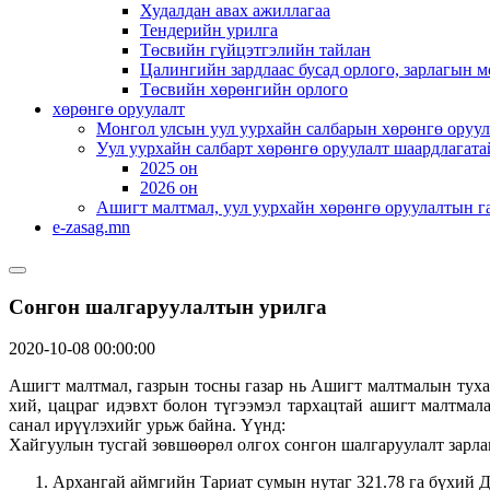
Худалдан авах ажиллагаа
Тендерийн урилга
Төсвийн гүйцэтгэлийн тайлан
Цалингийн зардлаас бусад орлого, зарлагын м
Төсвийн хөрөнгийн орлого
хөрөнгө оруулалт
Монгол улсын уул уурхайн салбарын хөрөнгө оруул
Уул уурхайн салбарт хөрөнгө оруулалт шаардлагата
2025 он
2026 он
Ашигт малтмал, уул уурхайн хөрөнгө оруулалтын г
e-zasag.mn
Сонгон шалгаруулалтын урилга
2020-10-08 00:00:00
Ашигт малтмал, газрын тосны газар нь Ашигт малтмалын тухай 
хий, цацраг идэвхт болон түгээмэл тархацтай ашигт малтма
санал ирүүлэхийг урьж байна. Үүнд:
Хайгуулын тусгай зөвшөөрөл олгох сонгон шалгаруулалт зарла
Архангай аймгийн Тариат сумын нутаг 321.78 га бүхий Д