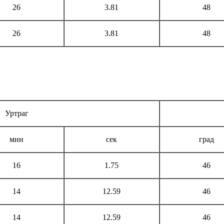
26
3.81
48
26
3.81
48
Уртраг
мин
сек
град
16
1.75
46
14
12.59
46
14
12.59
46