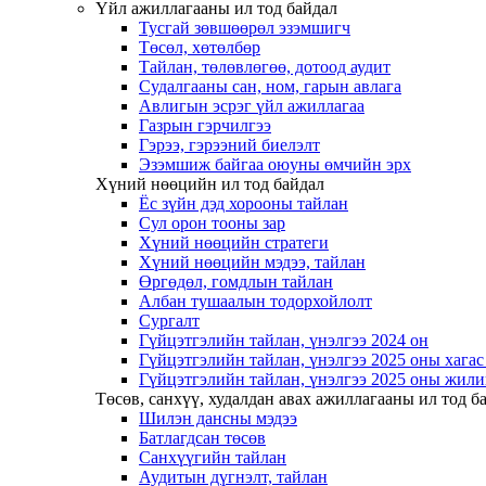
Үйл ажиллагааны ил тод байдал
Тусгай зөвшөөрөл эзэмшигч
Төсөл, хөтөлбөр
Тайлан, төлөвлөгөө, дотоод аудит
Судалгааны сан, ном, гарын авлага
Авлигын эсрэг үйл ажиллагаа
Газрын гэрчилгээ
Гэрээ, гэрээний биелэлт
Эзэмшиж байгаа оюуны өмчийн эрх
Хүний нөөцийн ил тод байдал
Ёс зүйн дэд хорооны тайлан
Сул орон тооны зар
Хүний нөөцийн стратеги
Хүний нөөцийн мэдээ, тайлан
Өргөдөл, гомдлын тайлан
Албан тушаалын тодорхойлолт
Сургалт
Гүйцэтгэлийн тайлан, үнэлгээ 2024 он
Гүйцэтгэлийн тайлан, үнэлгээ 2025 оны хага
Гүйцэтгэлийн тайлан, үнэлгээ 2025 оны жили
Төсөв, санхүү, худалдан авах ажиллагааны ил тод б
Шилэн дансны мэдээ
Батлагдсан төсөв
Санхүүгийн тайлан
Аудитын дүгнэлт, тайлан