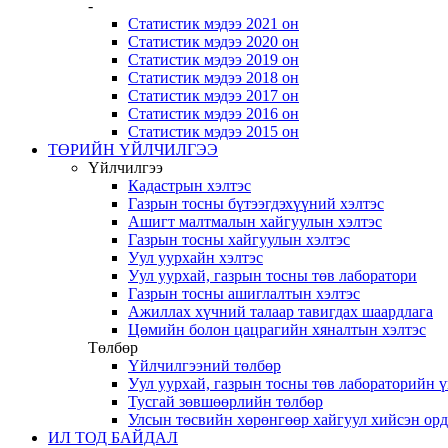
-
Статистик мэдээ 2021 он
Статистик мэдээ 2020 он
Статистик мэдээ 2019 он
Статистик мэдээ 2018 он
Статистик мэдээ 2017 он
Статистик мэдээ 2016 он
Статистик мэдээ 2015 он
ТӨРИЙН ҮЙЛЧИЛГЭЭ
Үйлчилгээ
Кадастрын хэлтэс
Газрын тосны бүтээгдэхүүний хэлтэс
Ашигт малтмалын хайгуулын хэлтэс
Газрын тосны хайгуулын хэлтэс
Уул уурхайн хэлтэс
Уул уурхай, газрын тосны төв лаборатори
Газрын тосны ашиглалтын хэлтэс
Ажиллах хүчний талаар тавигдах шаардлага
Цөмийн болон цацрагийн хяналтын хэлтэс
Төлбөр
Үйлчилгээний төлбөр
Уул уурхай, газрын тосны төв лабораторийн 
Тусгай зөвшөөрлийн төлбөр
Улсын төсвийн хөрөнгөөр хайгуул хийсэн ор
ИЛ ТОД БАЙДАЛ