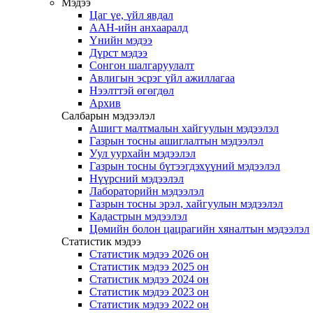
Мэдээ
Цаг үе, үйл явдал
ААН-ийн анхааралд
Үнийн мэдээ
Дүрст мэдээ
Сонгон шалгаруулалт
Авлигын эсрэг үйл ажиллагаа
Нээлттэй өгөгдөл
Архив
Салбарын мэдээлэл
Ашигт малтмалын хайгуулын мэдээлэл
Газрын тосны ашиглалтын мэдээлэл
Уул уурхайн мэдээлэл
Газрын тосны бүтээгдэхүүний мэдээлэл
Нүүрсний мэдээлэл
Лабораторийн мэдээлэл
Газрын тосны эрэл, хайгуулын мэдээлэл
Кадастрын мэдээлэл
Цөмийн болон цацрагийн хяналтын мэдээлэл
Статистик мэдээ
Статистик мэдээ 2026 он
Статистик мэдээ 2025 он
Статистик мэдээ 2024 он
Статистик мэдээ 2023 он
Статистик мэдээ 2022 он