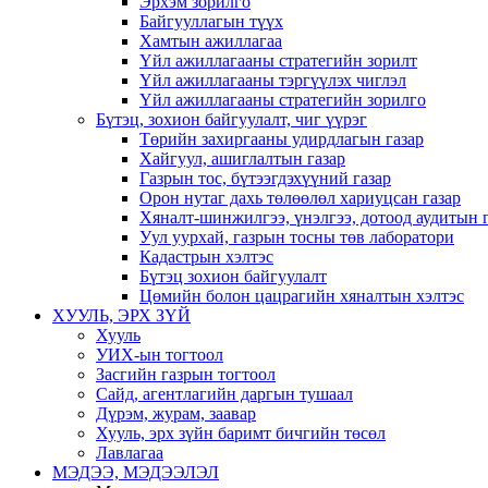
Эрхэм зорилго
Байгууллагын түүх
Хамтын ажиллагаа
Үйл ажиллагааны стратегийн зорилт
Үйл ажиллагааны тэргүүлэх чиглэл
Үйл ажиллагааны стратегийн зорилго
Бүтэц, зохион байгуулалт, чиг үүрэг
Төрийн захиргааны удирдлагын газар
Хайгуул, ашиглалтын газар
Газрын тос, бүтээгдэхүүний газар
Орон нутаг дахь төлөөлөл хариуцсан газар
Хяналт-шинжилгээ, үнэлгээ, дотоод аудитын 
Уул уурхай, газрын тосны төв лаборатори
Кадастрын хэлтэс
Бүтэц зохион байгуулалт
Цөмийн болон цацрагийн хяналтын хэлтэс
ХУУЛЬ, ЭРХ ЗҮЙ
Хууль
УИХ-ын тогтоол
Засгийн газрын тогтоол
Сайд, агентлагийн даргын тушаал
Дүрэм, журам, заавар
Хууль, эрх зүйн баримт бичгийн төсөл
Лавлагаа
МЭДЭЭ, МЭДЭЭЛЭЛ