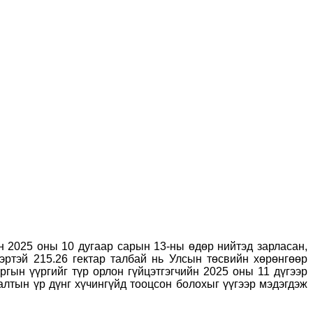
эн 2025 оны 10 дугаар сарын 13-ны өдөр нийтэд
зарласан
,
ртэй 215.26 гектар талбай нь Улсын төсвийн хөрөнгөөр
гын үүргийг түр орлон гүйцэтгэгчийн 2025 оны 11 дүгээр
алтын үр дүнг хүчингүйд тооцсон
болохыг үүгээр мэдэгдэж