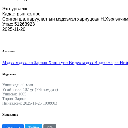
Эх сурвалж
Кадастрын хэлтэс
Сонгон шалгаруулалтын мэдээлэл хариуцсан Н.Хэрлэнчим
Утас: 51263923
2025-11-20
Ангилал
Мэдээ мэдээлэл
Зарлал
Ханш үнэ
Видео мэдээ
Видео мэдээ
Ний
Мэдээлэл
Уншихад: ~1 мин
Үгийн тоо: 107 үг (778 тэмдэгт)
Уншсан: 1605
Төрөл: Зарлал
Нийтэлсэн: 2025-11-25 10:09:03
Хуваалцах
Facebook
Twitter
PDF