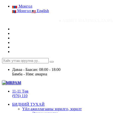
Монгол
Монгол
English
● АШИГТ МАЛТМАЛ, ГАЗРЫН ТОСНЫ ГАЗРЫ
Даваа - Баасан: 08:00 - 18:00
Бямба - Ням: амарна
11-11 Төв
(976) 110
БИДНИЙ ТУХАЙ
Үйл ажиллагааны зорилго, зорилт