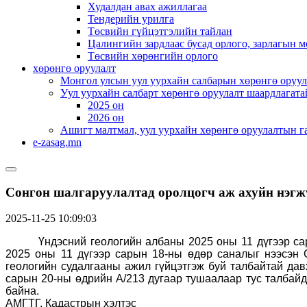
Худалдан авах ажиллагаа
Тендерийн урилга
Төсвийн гүйцэтгэлийн тайлан
Цалингийн зардлаас бусад орлого, зарлагын м
Төсвийн хөрөнгийн орлого
хөрөнгө оруулалт
Монгол улсын уул уурхайн салбарын хөрөнгө оруул
Уул уурхайн салбарт хөрөнгө оруулалт шаардлагата
2025 он
2026 он
Ашигт малтмал, уул уурхайн хөрөнгө оруулалтын г
e-zasag.mn
Сонгон шалгаруулалтад оролцогч аж ахуйн нэгж
2025-11-25 10:09:03
Үндэсний геологийн албаны 2025 оны 11 дүгээр са
2025 оны 11 дүгээр сарын 18-ны өдөр саналыг нээсэн 
геологийн судалгааны ажил гүйцэтгэж буй талбайтай дав
сарын 20-ны өдрийн А/
213
дугаар тушаалаар тус талбайд 
байна.
АМГТГ, Кадастрын хэлтэс