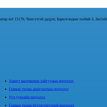
атар хот 15170, Чингэлтэй дүүрэг, Барилгачдын талбай-3, Засгий
Ашигт малтмалын хайгуулын мэдээлэл
Газрын тосны ашиглалтын мэдээлэл
Уул уурхайн мэдээлэл
Газрын тосны бүтээгдэхүүний мэдээлэл