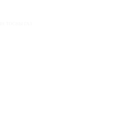
Н СТАТИСТИК МЭДЭЭ ● Ашигт малтмалын ашиглалтын болон хайгуулы