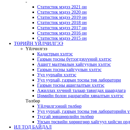
-
Статистик мэдээ 2021 он
Статистик мэдээ 2020 он
Статистик мэдээ 2019 он
Статистик мэдээ 2018 он
Статистик мэдээ 2017 он
Статистик мэдээ 2016 он
Статистик мэдээ 2015 он
ТӨРИЙН ҮЙЛЧИЛГЭЭ
Үйлчилгээ
Кадастрын хэлтэс
Газрын тосны бүтээгдэхүүний хэлтэс
Ашигт малтмалын хайгуулын хэлтэс
Газрын тосны хайгуулын хэлтэс
Уул уурхайн хэлтэс
Уул уурхай, газрын тосны төв лаборатори
Газрын тосны ашиглалтын хэлтэс
Ажиллах хүчний талаар тавигдах шаардлага
Цөмийн болон цацрагийн хяналтын хэлтэс
Төлбөр
Үйлчилгээний төлбөр
Уул уурхай, газрын тосны төв лабораторийн 
Тусгай зөвшөөрлийн төлбөр
Улсын төсвийн хөрөнгөөр хайгуул хийсэн ор
ИЛ ТОД БАЙДАЛ