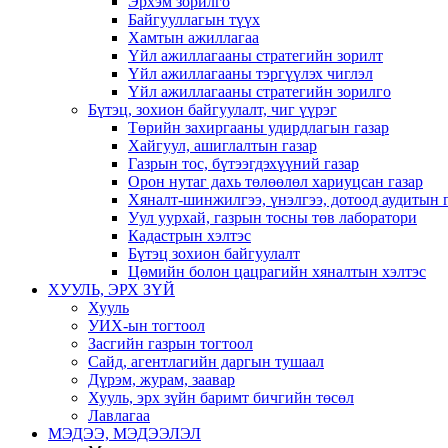
Эрхэм зорилго
Байгууллагын түүх
Хамтын ажиллагаа
Үйл ажиллагааны стратегийн зорилт
Үйл ажиллагааны тэргүүлэх чиглэл
Үйл ажиллагааны стратегийн зорилго
Бүтэц, зохион байгуулалт, чиг үүрэг
Төрийн захиргааны удирдлагын газар
Хайгуул, ашиглалтын газар
Газрын тос, бүтээгдэхүүний газар
Орон нутаг дахь төлөөлөл хариуцсан газар
Хяналт-шинжилгээ, үнэлгээ, дотоод аудитын 
Уул уурхай, газрын тосны төв лаборатори
Кадастрын хэлтэс
Бүтэц зохион байгуулалт
Цөмийн болон цацрагийн хяналтын хэлтэс
ХУУЛЬ, ЭРХ ЗҮЙ
Хууль
УИХ-ын тогтоол
Засгийн газрын тогтоол
Сайд, агентлагийн даргын тушаал
Дүрэм, журам, заавар
Хууль, эрх зүйн баримт бичгийн төсөл
Лавлагаа
МЭДЭЭ, МЭДЭЭЛЭЛ