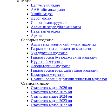
Мэдээ
Цаг үе, үйл явдал
ААН-ийн анхааралд
Үнийн мэдээ
Дүрст мэдээ
Сонгон шалгаруулалт
Авлигын эсрэг үйл ажиллагаа
Нээлттэй өгөгдөл
Архив
Салбарын мэдээлэл
Ашигт малтмалын хайгуулын мэдээлэл
Газрын тосны ашиглалтын мэдээлэл
Уул уурхайн мэдээлэл
Газрын тосны бүтээгдэхүүний мэдээлэл
Нүүрсний мэдээлэл
Лабораторийн мэдээлэл
Газрын тосны эрэл, хайгуулын мэдээлэл
Кадастрын мэдээлэл
Цөмийн болон цацрагийн хяналтын мэдээлэл
Статистик мэдээ
Статистик мэдээ 2026 он
Статистик мэдээ 2025 он
Статистик мэдээ 2024 он
Статистик мэдээ 2023 он
Статистик мэдээ 2022 он