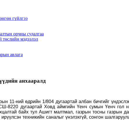
өнгөн гүйлгээ
алтын орчны судалгаа
й төслийн мэдээлэл
арын авлага
үүдийн анхааралд
рын 11-ний өдрийн 1/804 дугаартай албан бичгийг үндэсл
СШ-8220 дугаартай Ховд аймгийн Үенч сумын Үенч гол нэ
хцалтай байх тул Ашигт малтмал, газрын тосны газрын дар
ирүүлсэн техникийн саналыг үнэлэхгүй, сонгон шалгаруул