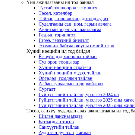
Үйл ажиллагааны ил тод байдал
Тусгай зөвшөөрөл эзэмшигч
Төсөл, хөтөлбөр
Тайлан, төлөвлөгөө, дотоод аудит
Судалгааны сан, ном, гарын авлага
Авлигын эсрэг үйл ажиллагаа
Газрын гэрчилгээ
Гэрээ, гэрээний биелэлт
Эзэмшиж байгаа оюуны өмчийн эрх
Хүний нөөцийн ил тод байдал
Ёс зүйн дэд хорооны тайлан
Сул орон тооны зар
Хүний нөөцийн стратеги
Хүний нөөцийн мэдээ, тайлан
Өргөдөл, гомдлын тайлан
Албан тушаалын тодорхойлолт
Сургалт
Гүйцэтгэлийн тайлан, үнэлгээ 2024 он
Гүйцэтгэлийн тайлан, үнэлгээ 2025 оны хага
Гүйцэтгэлийн тайлан, үнэлгээ 2025 оны жили
Төсөв, санхүү, худалдан авах ажиллагааны ил тод б
Шилэн дансны мэдээ
Батлагдсан төсөв
Санхүүгийн тайлан
Аудитын дүгнэлт, тайлан