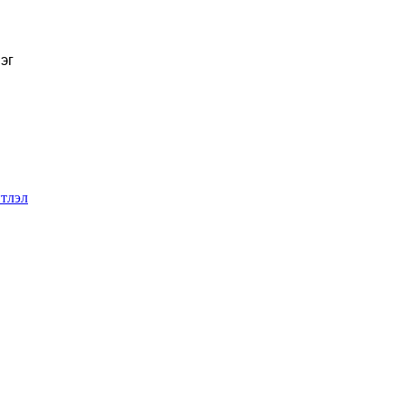
эг
тлэл