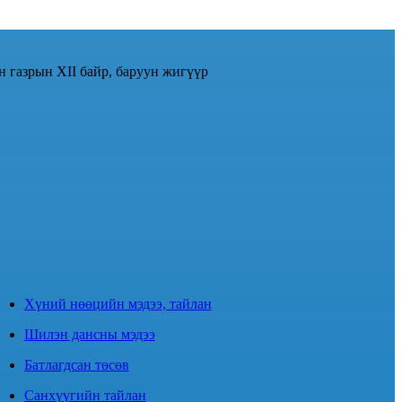
н газрын XII байр, баруун жигүүр
Хүний нөөцийн мэдээ, тайлан
Шилэн дансны мэдээ
Батлагдсан төсөв
Санхүүгийн тайлан