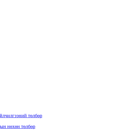
үйлчилгээний төлбөр
дын нөхөн төлбөр