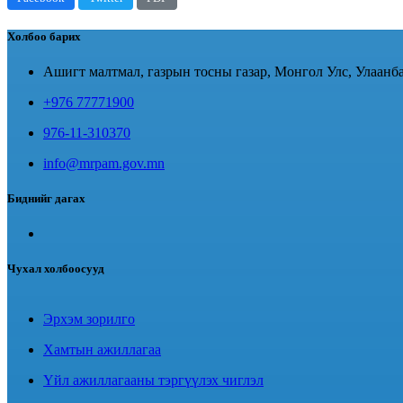
Холбоо барих
Ашигт малтмал, газрын тосны газар, Монгол Улс, Улаанба
+976 77771900
976-11-310370
info@mrpam.gov.mn
Биднийг дагах
Чухал холбоосууд
Эрхэм зорилго
Хамтын ажиллагаа
Үйл ажиллагааны тэргүүлэх чиглэл