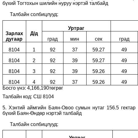
бүхий Тогтохын шилийн нуруу нэртэй талбайд
Талбайн солбицлууд:
Уртраг
Зарлах
Д/д
дугаар
град
мин
сек
град
8104
1
92
37
59.27
49
8104
2
92
39
59.27
49
8104
3
92
39
59.26
49
8104
4
92
37
59.26
49
Босго үнэ:
4
,
166
,
190
төгрөг
Талбайн код: СШ 8104
5.
Хэнтий аймгийн Баян-Овоо сумын нутаг 156.5 гектар
бүхий Баян-Өндөр нэртэй талбайд
Талбайн солбицлууд:
Уртраг