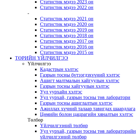
Статистик мэдээ 2023 он
Статистик мэдээ 2022 он
-
Статистик мэдээ 2021 он
Статистик мэдээ 2020 он
Статистик мэдээ 2019 он
Статистик мэдээ 2018 он
Статистик мэдээ 2017 он
Статистик мэдээ 2016 он
Статистик мэдээ 2015 он
ТӨРИЙН ҮЙЛЧИЛГЭЭ
Үйлчилгээ
Кадастрын хэлтэс
Газрын тосны бүтээгдэхүүний хэлтэс
Ашигт малтмалын хайгуулын хэлтэс
Газрын тосны хайгуулын хэлтэс
Уул уурхайн хэлтэс
Уул уурхай, газрын тосны төв лаборатори
Газрын тосны ашиглалтын хэлтэс
Ажиллах хүчний талаар тавигдах шаардлага
Цөмийн болон цацрагийн хяналтын хэлтэс
Төлбөр
Үйлчилгээний төлбөр
Уул уурхай, газрын тосны төв лабораторийн
үйлчилгээний төлбөр