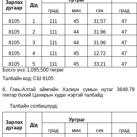
Зарлах
Д/д
дугаар
град
мин
сек
град
8105
1
111
45
31.57
47
8105
2
111
44
31.96
47
8105
3
111
44
31.96
47
8105
4
111
45
12.72
47
8105
5
111
45
33.21
47
Босго үнэ:
1
,
095
,
500
төгрөг
Талбайн код: СШ 8105
6
.
Говь-Алтай аймгийн Халиун сумын нутаг 3648.79
гектар бүхий Цахирын худаг нэртэй талбайд
Талбайн солбицлууд:
Уртраг
Зарлах
Д/д
дугаар
град
мин
сек
град