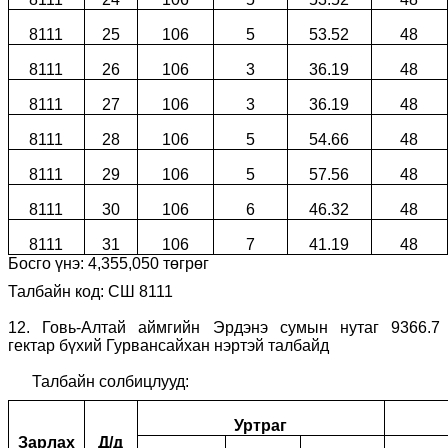
8111
25
106
5
53.52
48
8111
26
106
3
36.19
48
8111
27
106
3
36.19
48
8111
28
106
5
54.66
48
8111
29
106
5
57.56
48
8111
30
106
6
46.32
48
8111
31
106
7
41.19
48
Босго үнэ:
4
,
355
,
050
төгрөг
Талбайн код: СШ 8111
12
.
Говь-Алтай аймгийн Эрдэнэ сумын нутаг 9366.7
гектар бүхий Гурвансайхан нэртэй талбайд
Талбайн солбицлууд:
Уртраг
Зарлах
Д/д