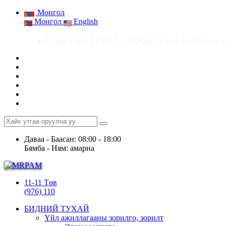
Монгол
Монгол
English
● АШИГТ МАЛТМАЛ, ГАЗРЫН ТОСНЫ ГАЗРЫН СТАТИСТИК МЭДЭЭ ● Аш
Даваа - Баасан: 08:00 - 18:00
Бямба - Ням: амарна
11-11 Төв
(976) 110
БИДНИЙ ТУХАЙ
Үйл ажиллагааны зорилго, зорилт