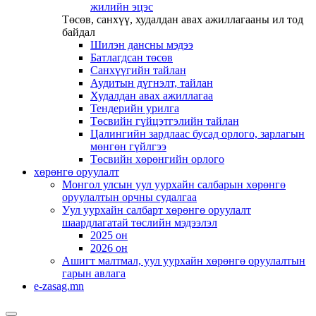
жилийн эцэс
Төсөв, санхүү, худалдан авах ажиллагааны ил тод
байдал
Шилэн дансны мэдээ
Батлагдсан төсөв
Санхүүгийн тайлан
Аудитын дүгнэлт, тайлан
Худалдан авах ажиллагаа
Тендерийн урилга
Төсвийн гүйцэтгэлийн тайлан
Цалингийн зардлаас бусад орлого, зарлагын
мөнгөн гүйлгээ
Төсвийн хөрөнгийн орлого
хөрөнгө оруулалт
Монгол улсын уул уурхайн салбарын хөрөнгө
оруулалтын орчны судалгаа
Уул уурхайн салбарт хөрөнгө оруулалт
шаардлагатай төслийн мэдээлэл
2025 он
2026 он
Ашигт малтмал, уул уурхайн хөрөнгө оруулалтын
гарын авлага
e-zasag.mn