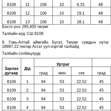
8108
11
106
10
6.33
48
8108
12
106
10
19.1
48
8108
13
106
10
28.1
48
Босго үнэ:
295
,
400
төгрөг
Талбайн код: СШ 8108
9.
Говь-Алтай аймгийн Бугат, Төгрөг сумдын нутаг
18897.22 гектар Асгат уул нэртэй талбайд
Талбайн солбицлууд:
Уртраг
Зарлах
Д/д
дугаар
град
мин
сек
град
8109
1
94
53
22.52
45
8109
2
94
53
22.53
45
8109
3
94
53
22.52
45
8109
4
94
53
22.52
45