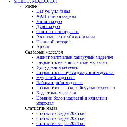
МЭДЭЭ, МЭДЭЭЛЭЛ
Мэдээ
Цаг үе, үйл явдал
ААН-ийн анхааралд
Үнийн мэдээ
Дүрст мэдээ
Сонгон шалгаруулалт
Авлигын эсрэг үйл ажиллагаа
Нээлттэй өгөгдөл
Архив
Салбарын мэдээлэл
Ашигт малтмалын хайгуулын мэдээлэл
Газрын тосны ашиглалтын мэдээлэл
Уул уурхайн мэдээлэл
Газрын тосны бүтээгдэхүүний мэдээлэл
Нүүрсний мэдээлэл
Лабораторийн мэдээлэл
Газрын тосны эрэл, хайгуулын мэдээлэл
Кадастрын мэдээлэл
Цөмийн болон цацрагийн хяналтын
мэдээлэл
Статистик мэдээ
Статистик мэдээ 2026 он
Статистик мэдээ 2025 он
Статистик мэдээ 2024 он