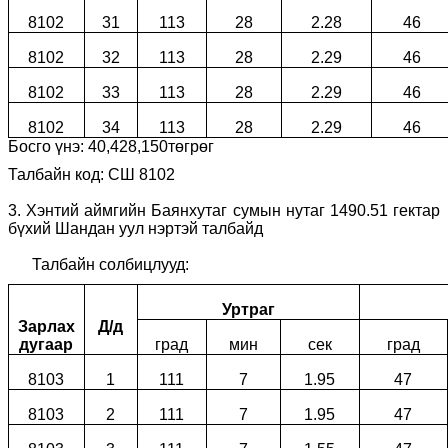
8102
31
113
28
2.28
46
8102
32
113
28
2.29
46
8102
33
113
28
2.29
46
8102
34
113
28
2.29
46
Босго үнэ:
40
,
428
,
150
төгрөг
Талбайн код: СШ 8102
3.
Хэнтий аймгийн Баянхутаг сумын нутаг 1490.51 гектар
бүхий Шандан уул нэртэй талбайд
Талбайн солбицлууд:
Уртраг
Зарлах
Д/д
дугаар
град
мин
сек
град
8103
1
111
7
1.95
47
8103
2
111
7
1.95
47