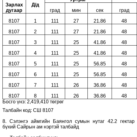
Зарлах
Д/д
дугаар
град
мин
сек
град
8107
1
111
27
21.86
48
8107
2
111
27
21.86
48
8107
3
111
25
41.86
48
8107
4
111
25
41.86
48
8107
5
111
25
56.85
48
8107
6
111
25
56.85
48
8107
7
111
26
36.86
48
8107
8
111
26
36.86
48
Босго үнэ:
2
,
419
,
410
төгрөг
Талбайн код: СШ 8107
8.
Сэлэнгэ аймгийн Баянгол сумын нутаг
42.2
гектар
бүхий Сайрын ам нэртэй талбайд