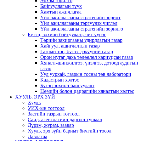
Эрхэм зорилго
Байгууллагын түүх
Хамтын ажиллагаа
Үйл ажиллагааны стратегийн зорилт
Үйл ажиллагааны тэргүүлэх чиглэл
Үйл ажиллагааны стратегийн зорилго
Бүтэц, зохион байгуулалт, чиг үүрэг
Төрийн захиргааны удирдлагын газар
Хайгуул, ашиглалтын газар
Газрын тос, бүтээгдэхүүний газар
Орон нутаг дахь төлөөлөл хариуцсан газар
Хяналт-шинжилгээ, үнэлгээ, дотоод аудитын
газар
Уул уурхай, газрын тосны төв лаборатори
Кадастрын хэлтэс
Бүтэц зохион байгуулалт
Цөмийн болон цацрагийн хяналтын хэлтэс
ХУУЛЬ, ЭРХ ЗҮЙ
Хууль
УИХ-ын тогтоол
Засгийн газрын тогтоол
Сайд, агентлагийн даргын тушаал
Дүрэм, журам, заавар
Хууль, эрх зүйн баримт бичгийн төсөл
Лавлагаа