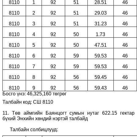
8110
1
92
51
28.51
46
8110
2
92
51
29.03
46
8110
3
92
51
31.23
46
8110
4
92
50
1.73
46
8110
5
92
50
47.51
46
8110
6
92
59
59.53
46
8110
7
92
59
59.53
46
8110
8
92
56
59.45
46
8110
9
92
56
59.43
46
Босго үнэ:
46
,
325
,
160
төгрөг
Талбайн код: СШ 8110
11
.
Төв аймгийн Баянцогт сумын нутаг 622.15 гектар
бүхий Энхийн хөндий нэртэй талбайд
Талбайн солбицлууд: