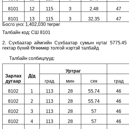
8101
12
115
3
2.48
47
8101
13
115
3
32.35
47
Босго үнэ:
1,402,030
төгрөг
Талбайн код: СШ 8
1
01
2.
Сүхбаатар аймгийн Сүхбаатар сумын нутаг 5775.45
гектар бүхий Өгөөмөр толгой нэртэй талбайд
Талбайн солбицлууд:
Уртраг
Зарлах
Д/д
дугаар
град
мин
сек
град
8102
1
113
28
55.74
46
8102
2
113
28
55.74
46
8102
3
113
28
57
46
8102
4
113
28
57
46