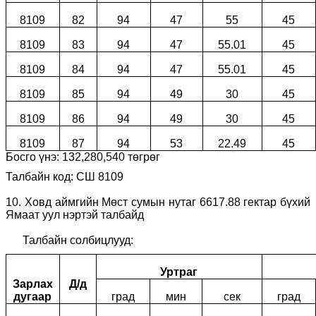
8109
82
94
47
55
45
8109
83
94
47
55.01
45
8109
84
94
47
55.01
45
8109
85
94
49
30
45
8109
86
94
49
30
45
8109
87
94
53
22.49
45
Босго үнэ:
132
,
280
,
540
төгрөг
Талбайн код: СШ 8109
10
.
Ховд аймгийн Мөст сумын нутаг 6617.88 гектар бүхий
Ямаат уул нэртэй талбайд
Талбайн солбицлууд:
Уртраг
Зарлах
Д/д
дугаар
град
мин
сек
град