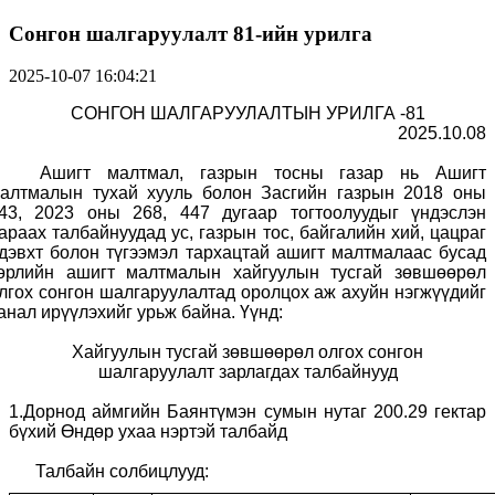
Сонгон шалгаруулалт 81-ийн урилга
2025-10-07 16:04:21
СОНГОН ШАЛГАРУУЛАЛТЫН УРИЛГА -81
2025.10.08
Ашигт малтмал, газрын тосны газар нь Ашигт
алтмалын тухай хууль болон Засгийн газрын 2018 оны
43
, 2023
оны 268, 447 дугаар тогтоолуудыг үндэслэн
араах талбайнуудад ус, газрын тос, байгалийн хий, цацраг
дэвхт болон түгээмэл тархацтай ашигт малтмалаас бусад
өрлийн ашигт малтмалын хайгуулын тусгай зөвшөөрөл
лгох сонгон шалгаруулалтад оролцох аж ахуйн нэгжүүдийг
анал ирүүлэхийг урьж байна. Үүнд:
Хайгуулын тусгай зөвшөөрөл олгох сонгон
шалгаруулалт зарлагдах талбайнууд
1.Дорнод аймгийн Баянтүмэн сумын нутаг 200.29 гектар
бүхий Өндөр ухаа нэртэй талбайд
Талбайн солбицлууд: