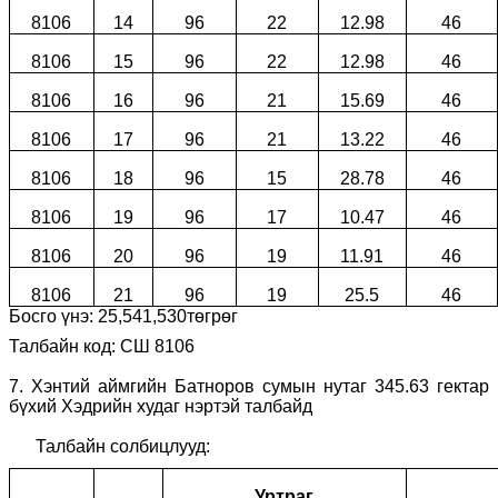
8106
14
96
22
12.98
46
8106
15
96
22
12.98
46
8106
16
96
21
15.69
46
8106
17
96
21
13.22
46
8106
18
96
15
28.78
46
8106
19
96
17
10.47
46
8106
20
96
19
11.91
46
8106
21
96
19
25.5
46
Босго үнэ:
25
,
541
,
530
төгрөг
Талбайн код: СШ 8106
7
.
Хэнтий аймгийн Батноров сумын нутаг 345.63 гектар
бүхий Хэдрийн худаг нэртэй талбайд
Талбайн солбицлууд:
Уртраг