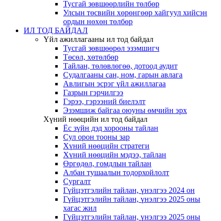
Тусгай зөвшөөрлийн төлбөр
Улсын төсвийн хөрөнгөөр хайгуул хийсэн
ордын нөхөн төлбөр
ИЛ ТОД БАЙДАЛ
Үйл ажиллагааны ил тод байдал
Тусгай зөвшөөрөл эзэмшигч
Төсөл, хөтөлбөр
Тайлан, төлөвлөгөө, дотоод аудит
Судалгааны сан, ном, гарын авлага
Авлигын эсрэг үйл ажиллагаа
Газрын гэрчилгээ
Гэрээ, гэрээний биелэлт
Эзэмшиж байгаа оюуны өмчийн эрх
Хүний нөөцийн ил тод байдал
Ёс зүйн дэд хорооны тайлан
Сул орон тооны зар
Хүний нөөцийн стратеги
Хүний нөөцийн мэдээ, тайлан
Өргөдөл, гомдлын тайлан
Албан тушаалын тодорхойлолт
Сургалт
Гүйцэтгэлийн тайлан, үнэлгээ 2024 он
Гүйцэтгэлийн тайлан, үнэлгээ 2025 оны
хагас жил
Гүйцэтгэлийн тайлан, үнэлгээ 2025 оны