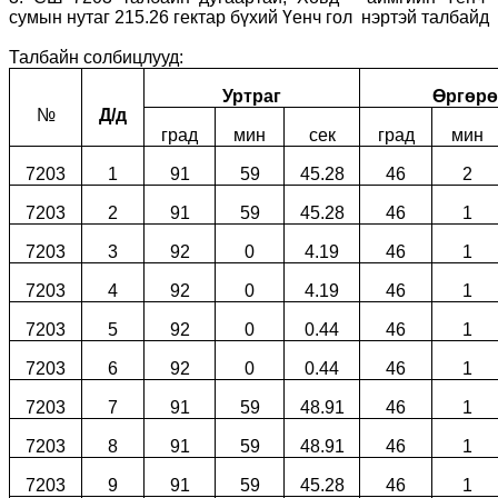
сумын нутаг 215.26 гектар бүхий Үенч гол нэртэй талбайд
Талбайн солбицлууд:
Уртраг
Өргөрө
№
Д/д
град
мин
сек
град
мин
7203
1
91
59
45.28
46
2
7203
2
91
59
45.28
46
1
7203
3
92
0
4.19
46
1
7203
4
92
0
4.19
46
1
7203
5
92
0
0.44
46
1
7203
6
92
0
0.44
46
1
7203
7
91
59
48.91
46
1
7203
8
91
59
48.91
46
1
7203
9
91
59
45.28
46
1