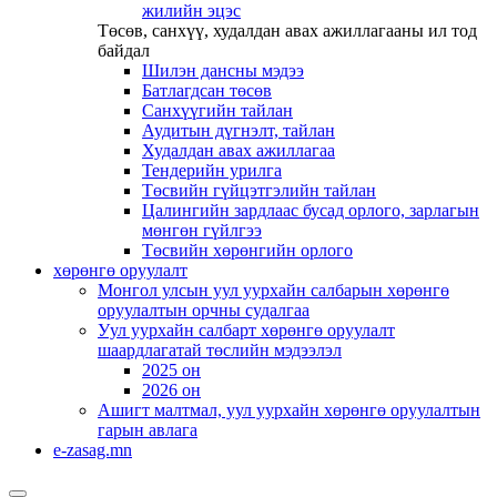
жилийн эцэс
Төсөв, санхүү, худалдан авах ажиллагааны ил тод
байдал
Шилэн дансны мэдээ
Батлагдсан төсөв
Санхүүгийн тайлан
Аудитын дүгнэлт, тайлан
Худалдан авах ажиллагаа
Тендерийн урилга
Төсвийн гүйцэтгэлийн тайлан
Цалингийн зардлаас бусад орлого, зарлагын
мөнгөн гүйлгээ
Төсвийн хөрөнгийн орлого
хөрөнгө оруулалт
Монгол улсын уул уурхайн салбарын хөрөнгө
оруулалтын орчны судалгаа
Уул уурхайн салбарт хөрөнгө оруулалт
шаардлагатай төслийн мэдээлэл
2025 он
2026 он
Ашигт малтмал, уул уурхайн хөрөнгө оруулалтын
гарын авлага
e-zasag.mn