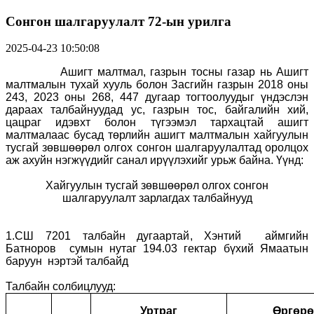
Сонгон шалгаруулалт 72-ын урилга
2025-04-23 10:50:08
Ашигт малтмал, газрын тосны газар нь Ашигт
малтмалын тухай хууль болон Засгийн газрын 2018 оны
243
, 2023
оны 268, 447 дугаар тогтоолуудыг үндэслэн
дараах талбайнуудад ус, газрын тос, байгалийн хий,
цацраг идэвхт болон түгээмэл тархацтай ашигт
малтмалаас бусад төрлийн ашигт малтмалын хайгуулын
тусгай зөвшөөрөл олгох сонгон шалгаруулалтад оролцох
аж ахуйн нэгжүүдийг санал ирүүлэхийг урьж байна. Үүнд:
Хайгуулын тусгай зөвшөөрөл олгох сонгон
шалгаруулалт зарлагдах талбайнууд
1.СШ 7201 талбайн дугаартай, Хэнтий аймгийн
Батноров сумын нутаг 194.03 гектар бүхий Ямаатын
баруун нэртэй талбайд
Талбайн солбицлууд:
Уртраг
Өргөрө