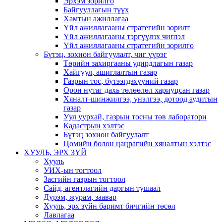
Эрхэм зорилго
Байгууллагын түүх
Хамтын ажиллагаа
Үйл ажиллагааны стратегийн зорилт
Үйл ажиллагааны тэргүүлэх чиглэл
Үйл ажиллагааны стратегийн зорилго
Бүтэц, зохион байгуулалт, чиг үүрэг
Төрийн захиргааны удирдлагын газар
Хайгуул, ашиглалтын газар
Газрын тос, бүтээгдэхүүний газар
Орон нутаг дахь төлөөлөл хариуцсан газар
Хяналт-шинжилгээ, үнэлгээ, дотоод аудитын
газар
Уул уурхай, газрын тосны төв лаборатори
Кадастрын хэлтэс
Бүтэц зохион байгуулалт
Цөмийн болон цацрагийн хяналтын хэлтэс
ХУУЛЬ, ЭРХ ЗҮЙ
Хууль
УИХ-ын тогтоол
Засгийн газрын тогтоол
Сайд, агентлагийн даргын тушаал
Дүрэм, журам, заавар
Хууль, эрх зүйн баримт бичгийн төсөл
Лавлагаа