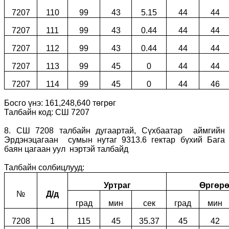
7207
110
99
43
5.15
44
44
7207
111
99
43
0.44
44
44
7207
112
99
43
0.44
44
44
7207
113
99
45
0
44
44
7207
114
99
45
0
44
46
Босго үнэ: 161,248,640 төгрөг
Талбайн код: СШ 7207
8. СШ 7208 талбайн дугаартай, Сүхбаатар аймгийн
Эрдэнэцагаан сумын нутаг 9313.6 гектар бүхий Бага
баян цагаан уул нэртэй талбайд
Талбайн солбицлууд:
Уртраг
Өргөрө
№
Д/д
град
мин
сек
град
мин
7208
1
115
45
35.37
45
42