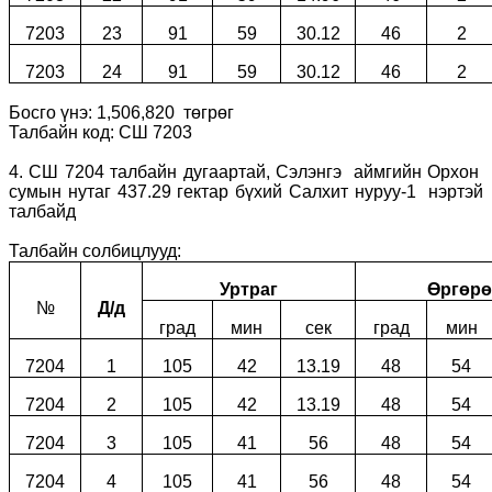
7203
23
91
59
30.12
46
2
7203
24
91
59
30.12
46
2
Босго үнэ: 1,506,820 төгрөг
Талбайн код: СШ 7203
4. СШ 7204 талбайн дугаартай, Сэлэнгэ аймгийн Орхон
сумын нутаг 437.29 гектар бүхий Салхит нуруу-1 нэртэй
талбайд
Талбайн солбицлууд:
Уртраг
Өргөрө
№
Д/д
град
мин
сек
град
мин
7204
1
105
42
13.19
48
54
7204
2
105
42
13.19
48
54
7204
3
105
41
56
48
54
7204
4
105
41
56
48
54