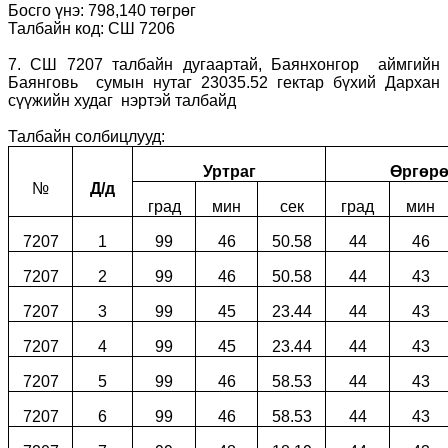
Босго үнэ: 798,140 төгрөг
Талбайн код: СШ 7206
7. СШ 7207 талбайн дугаартай, Баянхонгор аймгийн
Баянговь сумын нутаг 23035.52 гектар бүхий Дархан
сүүжийн худаг нэртэй талбайд
Талбайн солбицлууд:
Уртраг
Өргөрө
№
Д/д
град
мин
сек
град
мин
7207
1
99
46
50.58
44
46
7207
2
99
46
50.58
44
43
7207
3
99
45
23.44
44
43
7207
4
99
45
23.44
44
43
7207
5
99
46
58.53
44
43
7207
6
99
46
58.53
44
43