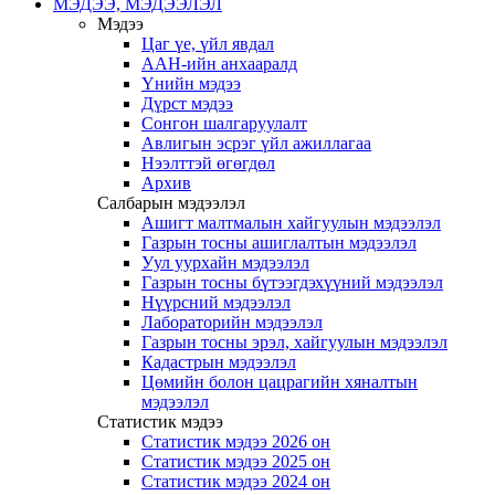
МЭДЭЭ, МЭДЭЭЛЭЛ
Мэдээ
Цаг үе, үйл явдал
ААН-ийн анхааралд
Үнийн мэдээ
Дүрст мэдээ
Сонгон шалгаруулалт
Авлигын эсрэг үйл ажиллагаа
Нээлттэй өгөгдөл
Архив
Салбарын мэдээлэл
Ашигт малтмалын хайгуулын мэдээлэл
Газрын тосны ашиглалтын мэдээлэл
Уул уурхайн мэдээлэл
Газрын тосны бүтээгдэхүүний мэдээлэл
Нүүрсний мэдээлэл
Лабораторийн мэдээлэл
Газрын тосны эрэл, хайгуулын мэдээлэл
Кадастрын мэдээлэл
Цөмийн болон цацрагийн хяналтын
мэдээлэл
Статистик мэдээ
Статистик мэдээ 2026 он
Статистик мэдээ 2025 он
Статистик мэдээ 2024 он