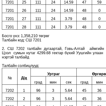
7201
25
111
24
14.59
47
59
7201
26
111
24
14.59
48
0
7201
27
111
24
3.79
48
0
7201
28
111
24
3.79
48
0
Босго үнэ: 1,358,210 төгрөг
Талбайн код: СШ 7201
2. СШ 7202 талбайн дугаартай, Говь-Алтай аймгийн
Цээл сумын нутаг 4299.68 гектар бүхий Уушгийн улаан
нэртэй талбайд
Талбайн солбицлууд:
Уртраг
Өргөрө
№
Д/д
град
мин
сек
град
мин
7202
1
96
3
5.64
45
36
7202
2
96
3
5.64
45
36