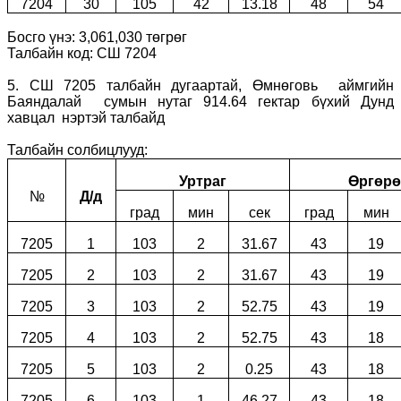
7204
30
105
42
13.18
48
54
Босго үнэ: 3,061,030 төгрөг
Талбайн код: СШ 7204
5. СШ 7205 талбайн дугаартай, Өмнөговь аймгийн
Баяндалай сумын нутаг 914.64 гектар бүхий Дунд
хавцал нэртэй талбайд
Талбайн солбицлууд:
Уртраг
Өргөрө
№
Д/д
град
мин
сек
град
мин
7205
1
103
2
31.67
43
19
7205
2
103
2
31.67
43
19
7205
3
103
2
52.75
43
19
7205
4
103
2
52.75
43
18
7205
5
103
2
0.25
43
18
7205
6
103
1
46.27
43
18