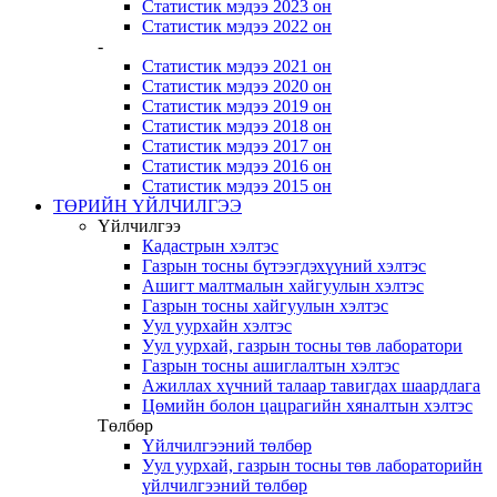
Статистик мэдээ 2023 он
Статистик мэдээ 2022 он
-
Статистик мэдээ 2021 он
Статистик мэдээ 2020 он
Статистик мэдээ 2019 он
Статистик мэдээ 2018 он
Статистик мэдээ 2017 он
Статистик мэдээ 2016 он
Статистик мэдээ 2015 он
ТӨРИЙН ҮЙЛЧИЛГЭЭ
Үйлчилгээ
Кадастрын хэлтэс
Газрын тосны бүтээгдэхүүний хэлтэс
Ашигт малтмалын хайгуулын хэлтэс
Газрын тосны хайгуулын хэлтэс
Уул уурхайн хэлтэс
Уул уурхай, газрын тосны төв лаборатори
Газрын тосны ашиглалтын хэлтэс
Ажиллах хүчний талаар тавигдах шаардлага
Цөмийн болон цацрагийн хяналтын хэлтэс
Төлбөр
Үйлчилгээний төлбөр
Уул уурхай, газрын тосны төв лабораторийн
үйлчилгээний төлбөр