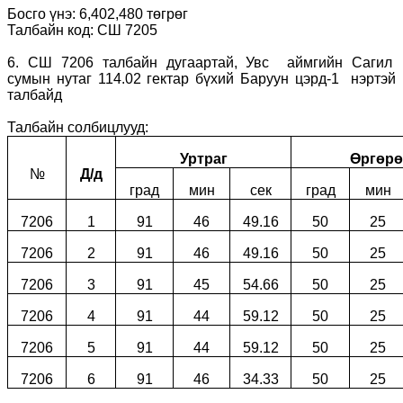
Босго үнэ: 6,402,480 төгрөг
Талбайн код: СШ 7205
6. СШ 7206 талбайн дугаартай, Увс аймгийн Сагил
сумын нутаг 114.02 гектар бүхий Баруун цэрд-1 нэртэй
талбайд
Талбайн солбицлууд:
Уртраг
Өргөрө
№
Д/д
град
мин
сек
град
мин
7206
1
91
46
49.16
50
25
7206
2
91
46
49.16
50
25
7206
3
91
45
54.66
50
25
7206
4
91
44
59.12
50
25
7206
5
91
44
59.12
50
25
7206
6
91
46
34.33
50
25