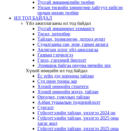
Тусгай зөвшөөрлийн төлбөр
Улсын төсвийн хөрөнгөөр хайгуул хийсэн
ордын нөхөн төлбөр
ИЛ ТОД БАЙДАЛ
Үйл ажиллагааны ил тод байдал
Тусгай зөвшөөрөл эзэмшигч
Төсөл, хөтөлбөр
Тайлан, төлөвлөгөө, дотоод аудит
Судалгааны сан, ном, гарын авлага
Авлигын эсрэг үйл ажиллагаа
Газрын гэрчилгээ
Гэрээ, гэрээний биелэлт
Эзэмшиж байгаа оюуны өмчийн эрх
Хүний нөөцийн ил тод байдал
Ёс зүйн дэд хорооны тайлан
Сул орон тооны зар
Хүний нөөцийн стратеги
Хүний нөөцийн мэдээ, тайлан
Өргөдөл, гомдлын тайлан
Албан тушаалын тодорхойлолт
Сургалт
Гүйцэтгэлийн тайлан, үнэлгээ 2024 он
Гүйцэтгэлийн тайлан, үнэлгээ 2025 оны
хагас жил
Гүйцэтгэлийн тайлан, үнэлгээ 2025 оны