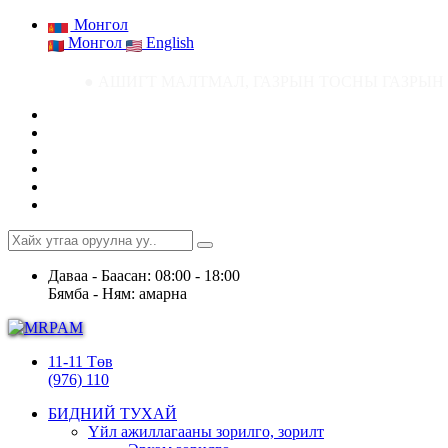
Монгол
Монгол
English
● АШИГТ МАЛТМАЛ, ГАЗРЫН ТОСНЫ ГАЗРЫН СТАТИСТИК МЭДЭЭ ● Аши
Даваа - Баасан: 08:00 - 18:00
Бямба - Ням: амарна
11-11 Төв
(976) 110
БИДНИЙ ТУХАЙ
Үйл ажиллагааны зорилго, зорилт