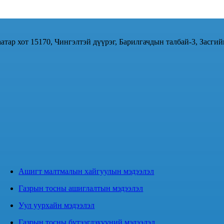
атар хот 15170, Чингэлтэй дүүрэг, Барилгачдын талбай-3, Засгий
Ашигт малтмалын хайгуулын мэдээлэл
Газрын тосны ашиглалтын мэдээлэл
Уул уурхайн мэдээлэл
Газрын тосны бүтээгдэхүүний мэдээлэл