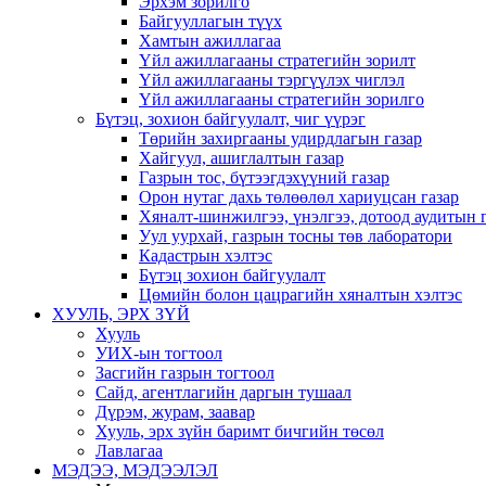
Эрхэм зорилго
Байгууллагын түүх
Хамтын ажиллагаа
Үйл ажиллагааны стратегийн зорилт
Үйл ажиллагааны тэргүүлэх чиглэл
Үйл ажиллагааны стратегийн зорилго
Бүтэц, зохион байгуулалт, чиг үүрэг
Төрийн захиргааны удирдлагын газар
Хайгуул, ашиглалтын газар
Газрын тос, бүтээгдэхүүний газар
Орон нутаг дахь төлөөлөл хариуцсан газар
Хяналт-шинжилгээ, үнэлгээ, дотоод аудитын 
Уул уурхай, газрын тосны төв лаборатори
Кадастрын хэлтэс
Бүтэц зохион байгуулалт
Цөмийн болон цацрагийн хяналтын хэлтэс
ХУУЛЬ, ЭРХ ЗҮЙ
Хууль
УИХ-ын тогтоол
Засгийн газрын тогтоол
Сайд, агентлагийн даргын тушаал
Дүрэм, журам, заавар
Хууль, эрх зүйн баримт бичгийн төсөл
Лавлагаа
МЭДЭЭ, МЭДЭЭЛЭЛ