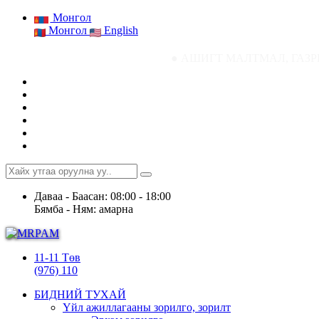
Монгол
Монгол
English
● АШИГТ МАЛТМАЛ, ГАЗРЫН ТОСНЫ ГАЗР
Даваа - Баасан: 08:00 - 18:00
Бямба - Ням: амарна
11-11 Төв
(976) 110
БИДНИЙ ТУХАЙ
Үйл ажиллагааны зорилго, зорилт