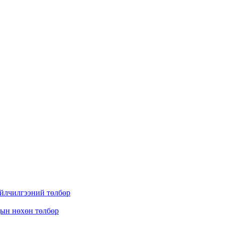
үйлчилгээний төлбөр
дын нөхөн төлбөр