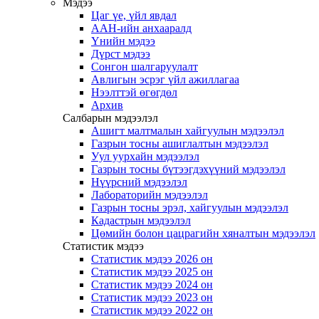
Мэдээ
Цаг үе, үйл явдал
ААН-ийн анхааралд
Үнийн мэдээ
Дүрст мэдээ
Сонгон шалгаруулалт
Авлигын эсрэг үйл ажиллагаа
Нээлттэй өгөгдөл
Архив
Салбарын мэдээлэл
Ашигт малтмалын хайгуулын мэдээлэл
Газрын тосны ашиглалтын мэдээлэл
Уул уурхайн мэдээлэл
Газрын тосны бүтээгдэхүүний мэдээлэл
Нүүрсний мэдээлэл
Лабораторийн мэдээлэл
Газрын тосны эрэл, хайгуулын мэдээлэл
Кадастрын мэдээлэл
Цөмийн болон цацрагийн хяналтын мэдээлэл
Статистик мэдээ
Статистик мэдээ 2026 он
Статистик мэдээ 2025 он
Статистик мэдээ 2024 он
Статистик мэдээ 2023 он
Статистик мэдээ 2022 он