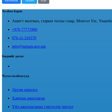
Facebook
Twitter
PDF
Холбоо барих
Ашигт малтмал, газрын тосны газар, Монгол Улс, Улаанба
+976 77771900
976-11-310370
info@mrpam.gov.mn
Биднийг дагах
Чухал холбоосууд
Эрхэм зорилго
Хамтын ажиллагаа
Үйл ажиллагааны тэргүүлэх чиглэл