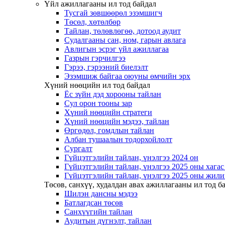
Үйл ажиллагааны ил тод байдал
Тусгай зөвшөөрөл эзэмшигч
Төсөл, хөтөлбөр
Тайлан, төлөвлөгөө, дотоод аудит
Судалгааны сан, ном, гарын авлага
Авлигын эсрэг үйл ажиллагаа
Газрын гэрчилгээ
Гэрээ, гэрээний биелэлт
Эзэмшиж байгаа оюуны өмчийн эрх
Хүний нөөцийн ил тод байдал
Ёс зүйн дэд хорооны тайлан
Сул орон тооны зар
Хүний нөөцийн стратеги
Хүний нөөцийн мэдээ, тайлан
Өргөдөл, гомдлын тайлан
Албан тушаалын тодорхойлолт
Сургалт
Гүйцэтгэлийн тайлан, үнэлгээ 2024 он
Гүйцэтгэлийн тайлан, үнэлгээ 2025 оны хага
Гүйцэтгэлийн тайлан, үнэлгээ 2025 оны жили
Төсөв, санхүү, худалдан авах ажиллагааны ил тод б
Шилэн дансны мэдээ
Батлагдсан төсөв
Санхүүгийн тайлан
Аудитын дүгнэлт, тайлан