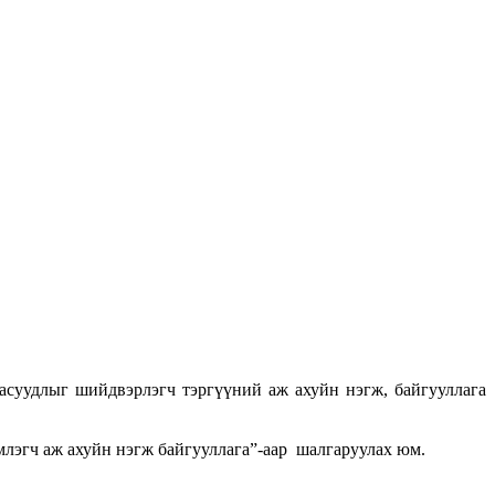
асуудлыг шийдвэрлэгч тэргүүний аж ахуйн нэгж, байгууллага
млэгч аж ахуйн нэгж байгууллага”-аар шалгаруулах юм.