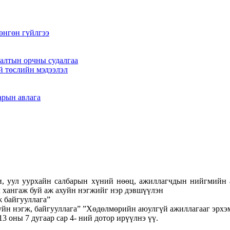
өнгөн гүйлгээ
алтын орчны судалгаа
й төслийн мэдээлэл
арын авлага
и, уул уурхайн салбарын хүний нөөц, ажиллагчдын нийгмийн 
л хангаж буй аж ахуйн нэгжийг нэр дэвшүүлэн
 байгууллага”
уйн нэгж, байгууллага” ”Хөдөлмөрийн аюулгүй ажиллагааг эрхэ
13 оны 7 дугаар сар 4- ний дотор ирүүлнэ үү.