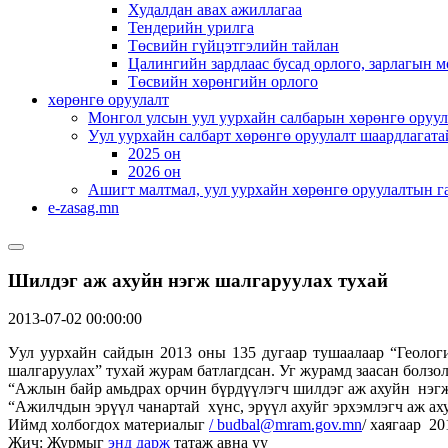
Худалдан авах ажиллагаа
Тендерийн урилга
Төсвийн гүйцэтгэлийн тайлан
Цалингийн зардлаас бусад орлого, зарлагын м
Төсвийн хөрөнгийн орлого
хөрөнгө оруулалт
Монгол улсын уул уурхайн салбарын хөрөнгө оруул
Уул уурхайн салбарт хөрөнгө оруулалт шаардлагата
2025 он
2026 он
Ашигт малтмал, уул уурхайн хөрөнгө оруулалтын г
e-zasag.mn
Шилдэг аж ахуйн нэгж шалгаруулах тухай
2013-07-02 00:00:00
Уул уурхайн сайдын 2013 оны 135 дугаар тушаалаар “Геолог
шалгаруулах” тухай журам батлагдсан. Уг журамд заасан болзо
“Ажлын байр амьдрах орчин бүрдүүлэгч шилдэг аж ахуйн нэгж
“Ажилчдын эрүүл чанартай хүнс, эрүүл ахуйг эрхэмлэгч аж ах
Иймд холбогдох материалыг
/
budbal@mram.gov.mn
/ хаягаар 20
Жич: Журмыг
энд дарж
татаж авна уу