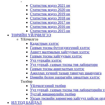
-
Статистик мэдээ 2021 он
Статистик мэдээ 2020 он
Статистик мэдээ 2019 он
Статистик мэдээ 2018 он
Статистик мэдээ 2017 он
Статистик мэдээ 2016 он
Статистик мэдээ 2015 он
ТӨРИЙН ҮЙЛЧИЛГЭЭ
Үйлчилгээ
Кадастрын хэлтэс
Газрын тосны бүтээгдэхүүний хэлтэс
Ашигт малтмалын хайгуулын хэлтэс
Газрын тосны хайгуулын хэлтэс
Уул уурхайн хэлтэс
Уул уурхай, газрын тосны төв лаборатори
Газрын тосны ашиглалтын хэлтэс
Ажиллах хүчний талаар тавигдах шаардлага
Цөмийн болон цацрагийн хяналтын хэлтэс
Төлбөр
Үйлчилгээний төлбөр
Уул уурхай, газрын тосны төв лабораторийн 
Тусгай зөвшөөрлийн төлбөр
Улсын төсвийн хөрөнгөөр хайгуул хийсэн ор
ИЛ ТОД БАЙДАЛ