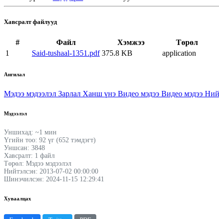
Хавсралт файлууд
#
Файл
Хэмжээ
Төрөл
1
Said-tushaal-1351.pdf
375.8 KB
application
Ангилал
Мэдээ мэдээлэл
Зарлал
Ханш үнэ
Видео мэдээ
Видео мэдээ
Ний
Мэдээлэл
Уншихад: ~1 мин
Үгийн тоо: 92 үг (652 тэмдэгт)
Уншсан: 3848
Хавсралт: 1 файл
Төрөл: Мэдээ мэдээлэл
Нийтэлсэн: 2013-07-02 00:00:00
Шинэчилсэн: 2024-11-15 12:29:41
Хуваалцах