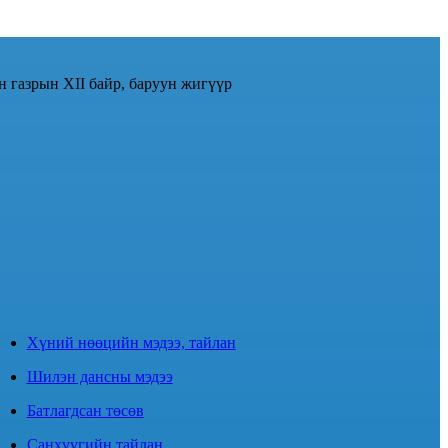
н газрын XII байр, баруун жигүүр
Хүний нөөцийн мэдээ, тайлан
Шилэн дансны мэдээ
Батлагдсан төсөв
Санхүүгийн тайлан