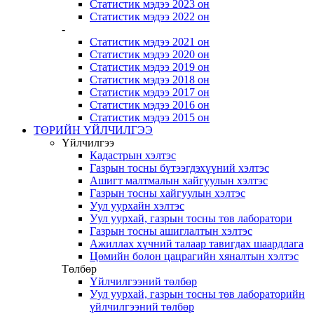
Статистик мэдээ 2023 он
Статистик мэдээ 2022 он
-
Статистик мэдээ 2021 он
Статистик мэдээ 2020 он
Статистик мэдээ 2019 он
Статистик мэдээ 2018 он
Статистик мэдээ 2017 он
Статистик мэдээ 2016 он
Статистик мэдээ 2015 он
ТӨРИЙН ҮЙЛЧИЛГЭЭ
Үйлчилгээ
Кадастрын хэлтэс
Газрын тосны бүтээгдэхүүний хэлтэс
Ашигт малтмалын хайгуулын хэлтэс
Газрын тосны хайгуулын хэлтэс
Уул уурхайн хэлтэс
Уул уурхай, газрын тосны төв лаборатори
Газрын тосны ашиглалтын хэлтэс
Ажиллах хүчний талаар тавигдах шаардлага
Цөмийн болон цацрагийн хяналтын хэлтэс
Төлбөр
Үйлчилгээний төлбөр
Уул уурхай, газрын тосны төв лабораторийн
үйлчилгээний төлбөр