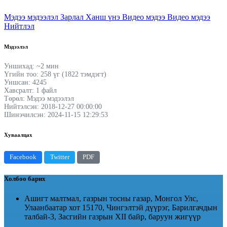
Мэдээ мэдээлэл
Зарлал
Ханш үнэ
Видео мэдээ
Видео мэдээ
Нийтлэл
Мэдээлэл
Уншихад: ~2 мин
Үгийн тоо: 258 үг (1822 тэмдэгт)
Уншсан: 4245
Хавсралт: 1 файл
Төрөл: Мэдээ мэдээлэл
Нийтэлсэн: 2018-12-27 00:00:00
Шинэчилсэн: 2024-11-15 12:29:53
Хуваалцах
Facebook
Twitter
PDF
Холбоо барих
Ашигт малтмал, газрын тосны газар, Монгол Улс,
Улаанбаатар хот 15170, Чингэлтэй дүүрэг, Барилгачдын
талбай-3, Засгийн газрын XII байр, баруун жигүүр