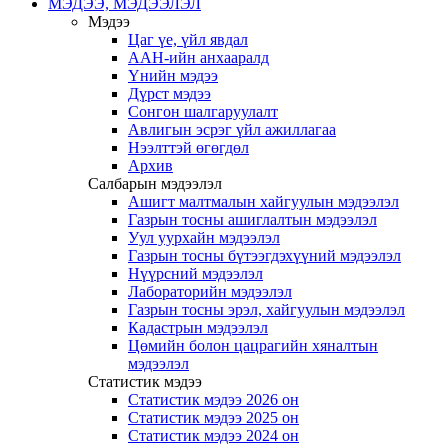
МЭДЭЭ, МЭДЭЭЛЭЛ
Мэдээ
Цаг үе, үйл явдал
ААН-ийн анхааралд
Үнийн мэдээ
Дүрст мэдээ
Сонгон шалгаруулалт
Авлигын эсрэг үйл ажиллагаа
Нээлттэй өгөгдөл
Архив
Салбарын мэдээлэл
Ашигт малтмалын хайгуулын мэдээлэл
Газрын тосны ашиглалтын мэдээлэл
Уул уурхайн мэдээлэл
Газрын тосны бүтээгдэхүүний мэдээлэл
Нүүрсний мэдээлэл
Лабораторийн мэдээлэл
Газрын тосны эрэл, хайгуулын мэдээлэл
Кадастрын мэдээлэл
Цөмийн болон цацрагийн хяналтын
мэдээлэл
Статистик мэдээ
Статистик мэдээ 2026 он
Статистик мэдээ 2025 он
Статистик мэдээ 2024 он