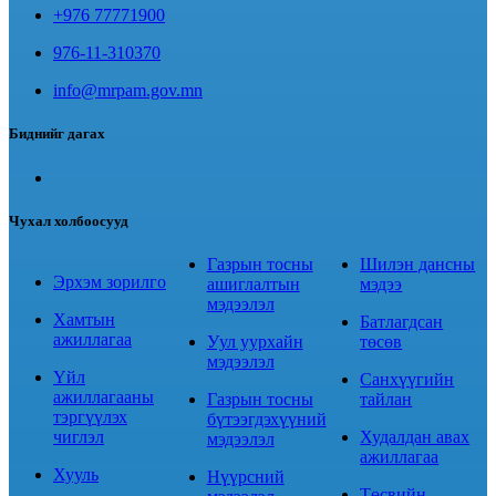
+976 77771900
976-11-310370
info@mrpam.gov.mn
Биднийг дагах
Чухал холбоосууд
Газрын тосны
Шилэн дансны
Эрхэм зорилго
ашиглалтын
мэдээ
мэдээлэл
Хамтын
Батлагдсан
ажиллагаа
Уул уурхайн
төсөв
мэдээлэл
Үйл
Санхүүгийн
ажиллагааны
Газрын тосны
тайлан
тэргүүлэх
бүтээгдэхүүний
чиглэл
Худалдан авах
мэдээлэл
ажиллагаа
Хууль
Нүүрсний
Төсвийн