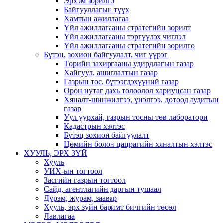
Эрхэм зорилго
Байгууллагын түүх
Хамтын ажиллагаа
Үйл ажиллагааны стратегийн зорилт
Үйл ажиллагааны тэргүүлэх чиглэл
Үйл ажиллагааны стратегийн зорилго
Бүтэц, зохион байгуулалт, чиг үүрэг
Төрийн захиргааны удирдлагын газар
Хайгуул, ашиглалтын газар
Газрын тос, бүтээгдэхүүний газар
Орон нутаг дахь төлөөлөл хариуцсан газар
Хяналт-шинжилгээ, үнэлгээ, дотоод аудитын
газар
Уул уурхай, газрын тосны төв лаборатори
Кадастрын хэлтэс
Бүтэц зохион байгуулалт
Цөмийн болон цацрагийн хяналтын хэлтэс
ХУУЛЬ, ЭРХ ЗҮЙ
Хууль
УИХ-ын тогтоол
Засгийн газрын тогтоол
Сайд, агентлагийн даргын тушаал
Дүрэм, журам, заавар
Хууль, эрх зүйн баримт бичгийн төсөл
Лавлагаа