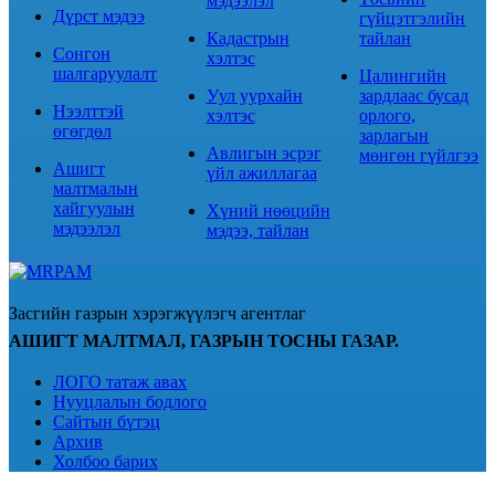
мэдээлэл
Дүрст мэдээ
гүйцэтгэлийн
Кадастрын
тайлан
Сонгон
хэлтэс
шалгаруулалт
Цалингийн
Уул уурхайн
зардлаас бусад
Нээлттэй
хэлтэс
орлого,
өгөгдөл
зарлагын
Авлигын эсрэг
мөнгөн гүйлгээ
Ашигт
үйл ажиллагаа
малтмалын
хайгуулын
Хүний нөөцийн
мэдээлэл
мэдээ, тайлан
Засгийн газрын хэрэгжүүлэгч агентлаг
АШИГТ МАЛТМАЛ, ГАЗРЫН ТОСНЫ ГАЗАР.
ЛОГО татаж авах
Нууцлалын бодлого
Сайтын бүтэц
Архив
Холбоо барих