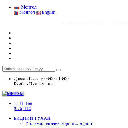
Монгол
Монгол
English
● АШИГТ МАЛТМАЛ, ГАЗРЫН ТОСНЫ ГАЗР
Даваа - Баасан: 08:00 - 18:00
Бямба - Ням: амарна
11-11 Төв
(976) 110
БИДНИЙ ТУХАЙ
Үйл ажиллагааны зорилго, зорилт