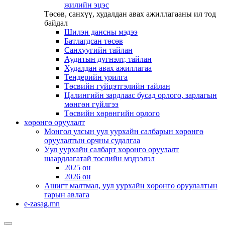
жилийн эцэс
Төсөв, санхүү, худалдан авах ажиллагааны ил тод
байдал
Шилэн дансны мэдээ
Батлагдсан төсөв
Санхүүгийн тайлан
Аудитын дүгнэлт, тайлан
Худалдан авах ажиллагаа
Тендерийн урилга
Төсвийн гүйцэтгэлийн тайлан
Цалингийн зардлаас бусад орлого, зарлагын
мөнгөн гүйлгээ
Төсвийн хөрөнгийн орлого
хөрөнгө оруулалт
Монгол улсын уул уурхайн салбарын хөрөнгө
оруулалтын орчны судалгаа
Уул уурхайн салбарт хөрөнгө оруулалт
шаардлагатай төслийн мэдээлэл
2025 он
2026 он
Ашигт малтмал, уул уурхайн хөрөнгө оруулалтын
гарын авлага
e-zasag.mn