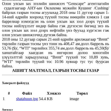
Олон улсын зах зээлийн шинжээч “Genscape” агентлагийн
судалгаагаар АНУ-ын Оклахома мужийн Кушинг /Cushing/
байрлах газрын тосны агуулахад 2018 оны 11 дүгээр сарын 1-
14-ний өдрийн хооронд түүхий тосны нөөцийн хэмжээ 1 сая
баррелиар нэмэгдсэн нь олон улсын зах зээл дээрх түүхий
тосны нийлүүлэлт өндөр байна гэж дүгнэсэн бөгөөд энэ нь
олон улсын зах зээл дээрх нефтийн үнэ буухад хүргэсэн гэж
олон улсын шинжээчид дүгнэж байна.
2018 оны 12 дугаар сарын 21-ний өдрийн арилжаагаар “Brent”
төрлийн газрын тосны үнэ тонн нь 408,47 ам.долл /баррель нь
53,76 ($)/, “WTI” төрлийнх 355,74 ам.долл /баррель нь 45,59($)/
ханштайгаар хаагдсан нь өнгөрсөн долоо хоногийн
үзүүлэлттэй харьцуулахад “Brent” түүхий тос 10,89 хувь,
“WTI” төрлийн түүхий тос 10.96 хувиар тус тус буурсан
байна.
АШИГТ МАЛТМАЛ, ГАЗРЫН ТОСНЫ ГАЗАР
Хавсралт файлууд
#
Файл
Хэмжээ
Төрөл
1
shatahuun.jpg
54.4 KB
image
Ангилал