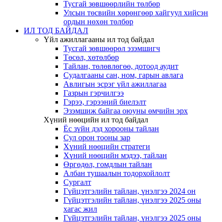
Тусгай зөвшөөрлийн төлбөр
Улсын төсвийн хөрөнгөөр хайгуул хийсэн
ордын нөхөн төлбөр
ИЛ ТОД БАЙДАЛ
Үйл ажиллагааны ил тод байдал
Тусгай зөвшөөрөл эзэмшигч
Төсөл, хөтөлбөр
Тайлан, төлөвлөгөө, дотоод аудит
Судалгааны сан, ном, гарын авлага
Авлигын эсрэг үйл ажиллагаа
Газрын гэрчилгээ
Гэрээ, гэрээний биелэлт
Эзэмшиж байгаа оюуны өмчийн эрх
Хүний нөөцийн ил тод байдал
Ёс зүйн дэд хорооны тайлан
Сул орон тооны зар
Хүний нөөцийн стратеги
Хүний нөөцийн мэдээ, тайлан
Өргөдөл, гомдлын тайлан
Албан тушаалын тодорхойлолт
Сургалт
Гүйцэтгэлийн тайлан, үнэлгээ 2024 он
Гүйцэтгэлийн тайлан, үнэлгээ 2025 оны
хагас жил
Гүйцэтгэлийн тайлан, үнэлгээ 2025 оны