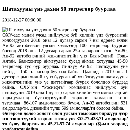
Шатахууны үнэ дахин 50 төгрөгөөр буурлаа
2018-12-27 00:00:00
ОХУ-аас манай улсад нийлүүлж буй хилийн үнэ буурсантай
холбогдуулан 2018 оны 12 дугаар сарын 7-ны өдрөөс эхлэн
Аи-92 автобензин улсын хэмжээнд 100 төгрөгөөр буурсан
бөгөөд 2018 оны 12 дугаар сарын 25-ны өдрөөс эхлэн Аи-80,
Аи-92 автобензиний жижиглэнгийн үнэ Баян-Өлгий, Говь-
Алтай, Баянхонгор аймгуудаас бусад аймаг, хотуудад 45-50
төгрөгөөр тус бүр буурлаа. Ийнхүү Аи-92 шатахууны үнэ
нийтдээ 150 төгрөгөөр буураад байна. Цаашид ч 2019 оны 1
дүгээр сарын хилийн үнэ буурсантай холбогдуулан шатахууны
жижиглэнгийн үнэ үе шаттайгаар буурах бололцоо бүрдээд
байна. ОХУ-ын “Роснефть” компаниас нийлүүлж буй
шатахууны 2019 оны 1 дүгээр сарын хилийн үнэ өмнөх сартай
харьцуулахад бүтээгдэхүүний төрлөөс хамааран тонн
тутамдаа 86-107 ам.доллароор буурч, Аи-92 автобензин 531
ам.доллар/тн, дизелийн түлш 599 ам.доллар/тн болоод байна.
Өнгөрсөн долоо хоногт олон улсын томоохон биржүүд дээр
нэг тонн түүхий газрын тосны үнэ 352.77-438,71 ам.доллар/
тн буюу баррель нь 45,21-57,74 ам.доллар ($)-ын хооронд
хэлбэлзсэн байна.