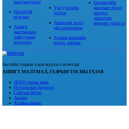
шалгаруулалт
Цалингийн
Уул уурхайн
зардлаас бусад
Нээлттэй
хэлтэс
орлого,
өгөгдөл
зарлагын
Авлигын эсрэг
мөнгөн гүйлгээ
Ашигт
үйл ажиллагаа
малтмалын
хайгуулын
Хүний нөөцийн
мэдээлэл
мэдээ, тайлан
Засгийн газрын хэрэгжүүлэгч агентлаг
АШИГТ МАЛТМАЛ, ГАЗРЫН ТОСНЫ ГАЗАР.
ЛОГО татаж авах
Нууцлалын бодлого
Сайтын бүтэц
Архив
Холбоо барих