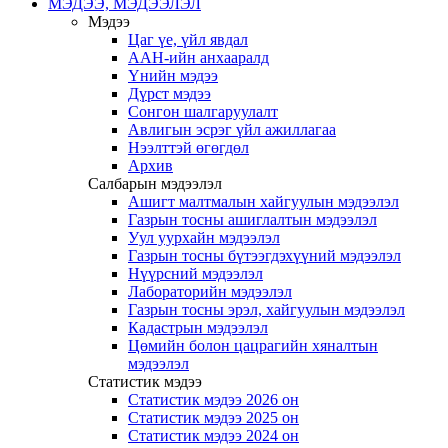
МЭДЭЭ, МЭДЭЭЛЭЛ
Мэдээ
Цаг үе, үйл явдал
ААН-ийн анхааралд
Үнийн мэдээ
Дүрст мэдээ
Сонгон шалгаруулалт
Авлигын эсрэг үйл ажиллагаа
Нээлттэй өгөгдөл
Архив
Салбарын мэдээлэл
Ашигт малтмалын хайгуулын мэдээлэл
Газрын тосны ашиглалтын мэдээлэл
Уул уурхайн мэдээлэл
Газрын тосны бүтээгдэхүүний мэдээлэл
Нүүрсний мэдээлэл
Лабораторийн мэдээлэл
Газрын тосны эрэл, хайгуулын мэдээлэл
Кадастрын мэдээлэл
Цөмийн болон цацрагийн хяналтын
мэдээлэл
Статистик мэдээ
Статистик мэдээ 2026 он
Статистик мэдээ 2025 он
Статистик мэдээ 2024 он