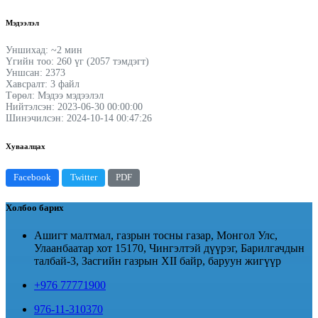
Мэдээлэл
Уншихад: ~2 мин
Үгийн тоо: 260 үг (2057 тэмдэгт)
Уншсан: 2373
Хавсралт: 3 файл
Төрөл: Мэдээ мэдээлэл
Нийтэлсэн: 2023-06-30 00:00:00
Шинэчилсэн: 2024-10-14 00:47:26
Хуваалцах
Facebook
Twitter
PDF
Холбоо барих
Ашигт малтмал, газрын тосны газар, Монгол Улс,
Улаанбаатар хот 15170, Чингэлтэй дүүрэг, Барилгачдын
талбай-3, Засгийн газрын XII байр, баруун жигүүр
+976 77771900
976-11-310370