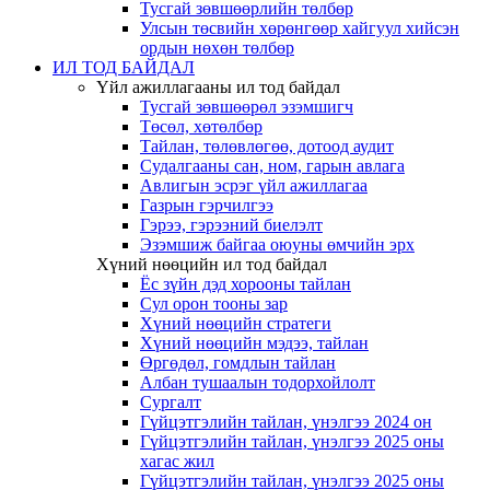
Тусгай зөвшөөрлийн төлбөр
Улсын төсвийн хөрөнгөөр хайгуул хийсэн
ордын нөхөн төлбөр
ИЛ ТОД БАЙДАЛ
Үйл ажиллагааны ил тод байдал
Тусгай зөвшөөрөл эзэмшигч
Төсөл, хөтөлбөр
Тайлан, төлөвлөгөө, дотоод аудит
Судалгааны сан, ном, гарын авлага
Авлигын эсрэг үйл ажиллагаа
Газрын гэрчилгээ
Гэрээ, гэрээний биелэлт
Эзэмшиж байгаа оюуны өмчийн эрх
Хүний нөөцийн ил тод байдал
Ёс зүйн дэд хорооны тайлан
Сул орон тооны зар
Хүний нөөцийн стратеги
Хүний нөөцийн мэдээ, тайлан
Өргөдөл, гомдлын тайлан
Албан тушаалын тодорхойлолт
Сургалт
Гүйцэтгэлийн тайлан, үнэлгээ 2024 он
Гүйцэтгэлийн тайлан, үнэлгээ 2025 оны
хагас жил
Гүйцэтгэлийн тайлан, үнэлгээ 2025 оны