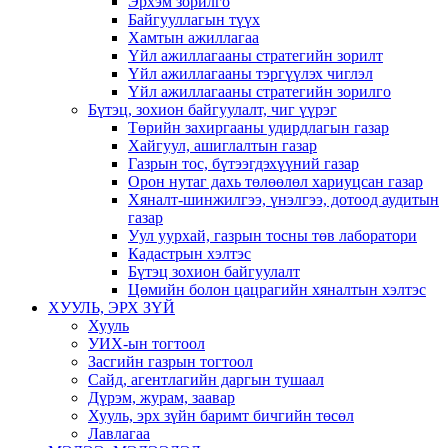
Эрхэм зорилго
Байгууллагын түүх
Хамтын ажиллагаа
Үйл ажиллагааны стратегийн зорилт
Үйл ажиллагааны тэргүүлэх чиглэл
Үйл ажиллагааны стратегийн зорилго
Бүтэц, зохион байгуулалт, чиг үүрэг
Төрийн захиргааны удирдлагын газар
Хайгуул, ашиглалтын газар
Газрын тос, бүтээгдэхүүний газар
Орон нутаг дахь төлөөлөл хариуцсан газар
Хяналт-шинжилгээ, үнэлгээ, дотоод аудитын
газар
Уул уурхай, газрын тосны төв лаборатори
Кадастрын хэлтэс
Бүтэц зохион байгуулалт
Цөмийн болон цацрагийн хяналтын хэлтэс
ХУУЛЬ, ЭРХ ЗҮЙ
Хууль
УИХ-ын тогтоол
Засгийн газрын тогтоол
Сайд, агентлагийн даргын тушаал
Дүрэм, журам, заавар
Хууль, эрх зүйн баримт бичгийн төсөл
Лавлагаа