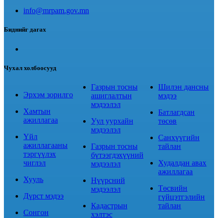
info@mrpam.gov.mn
Биднийг дагах
Чухал холбоосууд
Газрын тосны
Шилэн дансны
Эрхэм зорилго
ашиглалтын
мэдээ
мэдээлэл
Хамтын
Батлагдсан
ажиллагаа
Уул уурхайн
төсөв
мэдээлэл
Үйл
Санхүүгийн
ажиллагааны
Газрын тосны
тайлан
тэргүүлэх
бүтээгдэхүүний
чиглэл
Худалдан авах
мэдээлэл
ажиллагаа
Хууль
Нүүрсний
Төсвийн
мэдээлэл
Дүрст мэдээ
гүйцэтгэлийн
Кадастрын
тайлан
Сонгон
хэлтэс