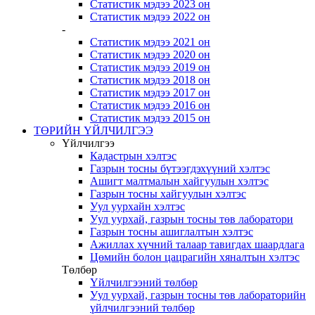
Статистик мэдээ 2023 он
Статистик мэдээ 2022 он
-
Статистик мэдээ 2021 он
Статистик мэдээ 2020 он
Статистик мэдээ 2019 он
Статистик мэдээ 2018 он
Статистик мэдээ 2017 он
Статистик мэдээ 2016 он
Статистик мэдээ 2015 он
ТӨРИЙН ҮЙЛЧИЛГЭЭ
Үйлчилгээ
Кадастрын хэлтэс
Газрын тосны бүтээгдэхүүний хэлтэс
Ашигт малтмалын хайгуулын хэлтэс
Газрын тосны хайгуулын хэлтэс
Уул уурхайн хэлтэс
Уул уурхай, газрын тосны төв лаборатори
Газрын тосны ашиглалтын хэлтэс
Ажиллах хүчний талаар тавигдах шаардлага
Цөмийн болон цацрагийн хяналтын хэлтэс
Төлбөр
Үйлчилгээний төлбөр
Уул уурхай, газрын тосны төв лабораторийн
үйлчилгээний төлбөр