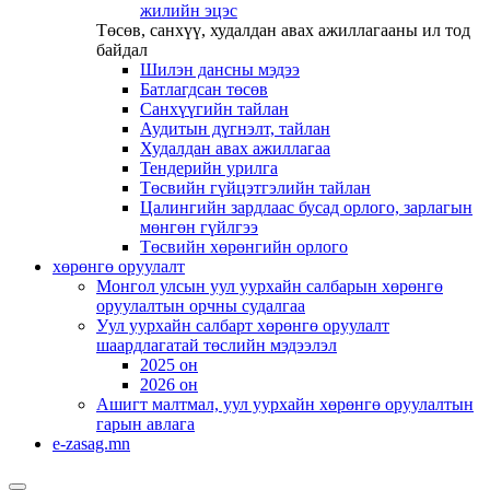
жилийн эцэс
Төсөв, санхүү, худалдан авах ажиллагааны ил тод
байдал
Шилэн дансны мэдээ
Батлагдсан төсөв
Санхүүгийн тайлан
Аудитын дүгнэлт, тайлан
Худалдан авах ажиллагаа
Тендерийн урилга
Төсвийн гүйцэтгэлийн тайлан
Цалингийн зардлаас бусад орлого, зарлагын
мөнгөн гүйлгээ
Төсвийн хөрөнгийн орлого
хөрөнгө оруулалт
Монгол улсын уул уурхайн салбарын хөрөнгө
оруулалтын орчны судалгаа
Уул уурхайн салбарт хөрөнгө оруулалт
шаардлагатай төслийн мэдээлэл
2025 он
2026 он
Ашигт малтмал, уул уурхайн хөрөнгө оруулалтын
гарын авлага
e-zasag.mn