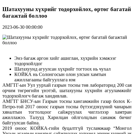
Шатахууны хүхрийг тодорхойлох, өртөг багатай
багажтай боллоо
2023-06-30 00:00:00
Энэ багаж аргон хийг ашиглан, хүхрийн хэмжээг
тодорхойлдог
Шатахуунд агуулсан хүхрийг тогтоох нь чухал
КОЙКА нь Солонгосын олон улсын хамтын
ажиллагааны байгууллага юм
АМГТГ-ын Уул уурхай газрын тосны төв лабораторид 200 сая
орчим төгрөгийн үнэтэй, шатахууны хүхрийн агууламжийг
тодорхойлогч багаж хандивлав.
АМГТГ БНСУ-ын Газрын тосны хангамжийн газар болох К-
Петро-той 2017 оноос газрын тосны бүтээгдэхүүний чанарын
хяналтын тогтолцоог сайжруулах чиглэлээр хамтран
ажиллажээ. Талууд Харилцан ойлголцлын санамж бичиг
байгуулсан байна.
2019 оноос КОЙКА-гийн буцалтгүй тусламжаар “Монгол
Улсын агаарын чанарыг сайжруулах хүрээнд эрчим хүчний эх