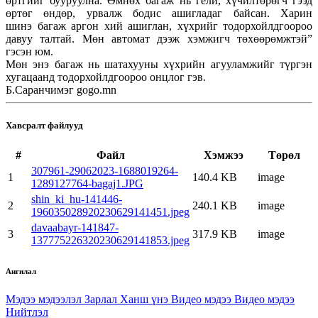
өртгийг бууруулна. Өмнөх багаж нь гели, хүчилтөрөгч гээд
өртөг өндөр, урвалж бодис ашигладаг байсан. Харин
шинэ багаж аргон хий ашиглан, хүхрийг тодорхойлдгоороо
давуу талтай. Мөн автомат дээж хэмжигч төхөөрөмжтэй”
гэсэн юм.
Мөн энэ багаж нь шатахууны хүхрийн агууламжийг түргэн
хугацаанд тодорхойлдгоороо онцлог гэв.
Б.Саранчимэг gogo.mn
Хавсралт файлууд
#
Файл
Хэмжээ
Төрөл
307961-29062023-1688019264-
1
140.4 KB
image
1289127764-bagaj1.JPG
shin_ki_hu-141446-
2
240.1 KB
image
196035028920230629141451.jpeg
davaabayr-141847-
3
317.9 KB
image
137775226320230629141853.jpeg
Ангилал
Мэдээ мэдээлэл
Зарлал
Ханш үнэ
Видео мэдээ
Видео мэдээ
Нийтлэл