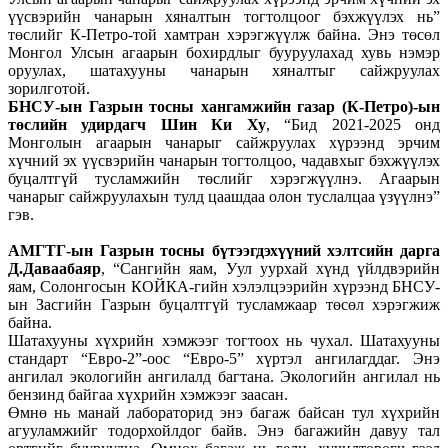
үүсвэрийн чанарын хяналтын тогтолцоог бэхжүүлэх нь”
төслийг К-Петро-той хамтран хэрэгжүүлж байна. Энэ төсөл
Монгол Улсын агаарын бохирдлыг бууруулахад хувь нэмэр
оруулах, шатахууны чанарын хяналтыг сайжруулах
зорилготой.
БНСУ-ын Газрын тосны хангамжийн газар (К-Петро)-ын
төслийн удирдагч Шин Ки Ху
, “Бид 2021-2025 онд
Монголын агаарын чанарыг сайжруулах хүрээнд эрчим
хүчний эх үүсвэрийн чанарын тогтолцоо, чадавхыг бэхжүүлэх
буцалтгүй тусламжийн төслийг хэрэгжүүлнэ. Агаарын
чанарыг сайжруулахын тулд цаашдаа олон туслалцаа үзүүлнэ”
гэв.
АМГТГ-ын
Г
азрын тосны бүтээгдэхүүний хэлтсийн дарга
Д.Даваабаяр
, “Сангийн яам, Уул уурхай хүнд үйлдвэрийн
яам, Солонгосын КОЙКА-гийн хэлэлцээрийн хүрээнд БНСУ-
ын Засгийн Газрын буцалтгүй тусламжаар төсөл хэрэгжиж
байна.
Шатахууны хүхрийн хэмжээг тогтоох нь чухал. Шатахууны
стандарт “Евро-2”-оос “Евро-5” хүртэл ангилагддаг. Энэ
ангилал экологийн ангилалд багтана. Экологийн ангилал нь
бензинд байгаа хүхрийн хэмжээг заасан.
Өмнө нь манай лабораторид энэ багаж байсан тул хүхрийн
агууламжийг тодорхойлдог байв. Энэ багажийн давуу тал