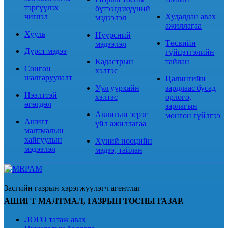
тэргүүлэх
бүтээгдэхүүний
чиглэл
Худалдан авах
мэдээлэл
ажиллагаа
Хууль
Нүүрсний
Төсвийн
мэдээлэл
Дүрст мэдээ
гүйцэтгэлийн
Кадастрын
тайлан
Сонгон
хэлтэс
шалгаруулалт
Цалингийн
Уул уурхайн
зардлаас бусад
Нээлттэй
хэлтэс
орлого,
өгөгдөл
зарлагын
Авлигын эсрэг
мөнгөн гүйлгээ
Ашигт
үйл ажиллагаа
малтмалын
хайгуулын
Хүний нөөцийн
мэдээлэл
мэдээ, тайлан
Засгийн газрын хэрэгжүүлэгч агентлаг
АШИГТ МАЛТМАЛ, ГАЗРЫН ТОСНЫ ГАЗАР.
ЛОГО татаж авах