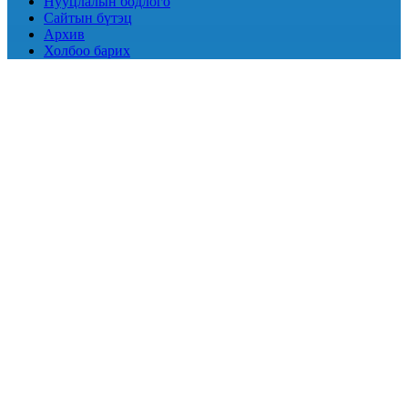
Нууцлалын бодлого
Сайтын бүтэц
Архив
Холбоо барих