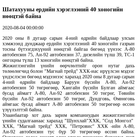
Шатахууны ердийн хэрэглээний 40 хоногийн
нөөцтэй байна
2020-08-04 00:00:00
2020 оны 8 дугаар сарын 4-ний өдрийн байдлаар улсын
хэмжээнд дунджаар ердийн хэрэглээний 40 хоногийн газрын
тосны бүтээгдэхүүний нөөцтэй байгаа бөгөөд үүнээс А-80
автобензин 75, Аи-92 автобензин 37, дизелийн түлш 39, ТС-1
онгоцны түлш 13 хоногийн нөөцтэй байна.
Жижиглэнгийн үнийн өөрчлөлтийг орон нутаг дахь
төлөөлөгчид болон "Магнай трейд" ХХК-иас ирүүлсэн мэдээг
үндэслэсэн бөгөөд мэдээнээс харахад 2020 оны 8 дугаар сарын
4-ний өдрийн байдлаар Баруун бүсийн А-80, Аи-92
автобензин 50 төгрөгөөр, Хангайн бүсийн Булган аймгаас
бусад аймагт А-80, Аи-92 автобензин 50 төгрөг, Төвийн
бүсийн Аи-92 автобензин 50 төгрөг, Дундговь, Өмнөговь
аймгаас бусад аймагт А-80 автобензин 50 төгрөгөөр өссөн
үзүүлэлттэй байна.
Улаанбаатар хот дахь зарим компаниудын жижиглэнгийн
үнийн судалгаанаас харахад "Шунхлай"ХХК, "Сод Монгол"
ХХК, "Магнай трейд" ХХК, "Петровис" ХХК -ийн А-80,
Аи-92 автобензин тус бүр 50 төгрөгөөр өссөн байна.