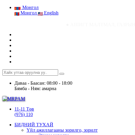
Монгол
Монгол
English
● АШИГТ МАЛТМАЛ, ГАЗРЫН ТОСНЫ ГАЗР
Даваа - Баасан: 08:00 - 18:00
Бямба - Ням: амарна
11-11 Төв
(976) 110
БИДНИЙ ТУХАЙ
Үйл ажиллагааны зорилго, зорилт