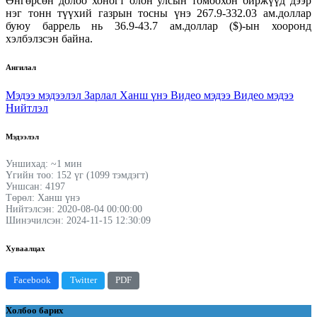
Өнгөрсөн долоо хоногт олон улсын томоохон биржүүд дээр
нэг тонн түүхий газрын тосны үнэ 267.9-332.03 ам.доллар
буюу баррель нь 36.9-43.7 ам.доллар ($)-ын хооронд
хэлбэлзсэн байна.
Ангилал
Мэдээ мэдээлэл
Зарлал
Ханш үнэ
Видео мэдээ
Видео мэдээ
Нийтлэл
Мэдээлэл
Уншихад: ~1 мин
Үгийн тоо: 152 үг (1099 тэмдэгт)
Уншсан: 4197
Төрөл: Ханш үнэ
Нийтэлсэн: 2020-08-04 00:00:00
Шинэчилсэн: 2024-11-15 12:30:09
Хуваалцах
Facebook
Twitter
PDF
Холбоо барих