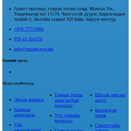
Ашигт малтмал, газрын тосны газар, Монгол Улс,
Улаанбаатар хот 15170, Чингэлтэй дүүрэг, Барилгачдын
талбай-3, Засгийн газрын XII байр, баруун жигүүр
+976 77771900
976-11-310370
info@mrpam.gov.mn
Биднийг дагах
Чухал холбоосууд
Газрын тосны
Шилэн дансны
Эрхэм зорилго
ашиглалтын
мэдээ
мэдээлэл
Хамтын
Батлагдсан
ажиллагаа
Уул уурхайн
төсөв
мэдээлэл
Үйл
Санхүүгийн
ажиллагааны
Газрын тосны
тайлан