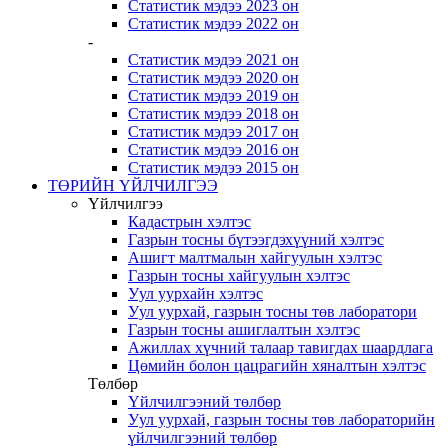
Статистик мэдээ 2023 он
Статистик мэдээ 2022 он
-
Статистик мэдээ 2021 он
Статистик мэдээ 2020 он
Статистик мэдээ 2019 он
Статистик мэдээ 2018 он
Статистик мэдээ 2017 он
Статистик мэдээ 2016 он
Статистик мэдээ 2015 он
ТӨРИЙН ҮЙЛЧИЛГЭЭ
Үйлчилгээ
Кадастрын хэлтэс
Газрын тосны бүтээгдэхүүний хэлтэс
Ашигт малтмалын хайгуулын хэлтэс
Газрын тосны хайгуулын хэлтэс
Уул уурхайн хэлтэс
Уул уурхай, газрын тосны төв лаборатори
Газрын тосны ашиглалтын хэлтэс
Ажиллах хүчний талаар тавигдах шаардлага
Цөмийн болон цацрагийн хяналтын хэлтэс
Төлбөр
Үйлчилгээний төлбөр
Уул уурхай, газрын тосны төв лабораторийн
үйлчилгээний төлбөр