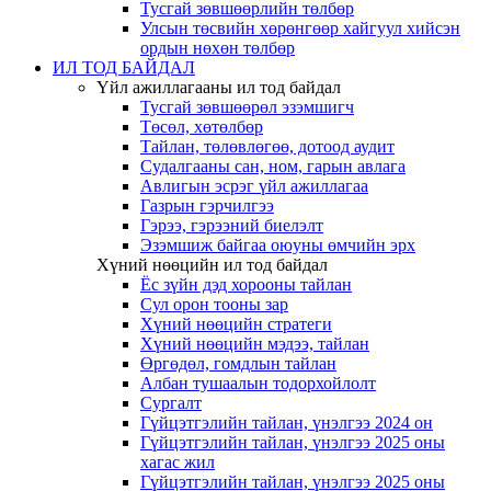
Тусгай зөвшөөрлийн төлбөр
Улсын төсвийн хөрөнгөөр хайгуул хийсэн
ордын нөхөн төлбөр
ИЛ ТОД БАЙДАЛ
Үйл ажиллагааны ил тод байдал
Тусгай зөвшөөрөл эзэмшигч
Төсөл, хөтөлбөр
Тайлан, төлөвлөгөө, дотоод аудит
Судалгааны сан, ном, гарын авлага
Авлигын эсрэг үйл ажиллагаа
Газрын гэрчилгээ
Гэрээ, гэрээний биелэлт
Эзэмшиж байгаа оюуны өмчийн эрх
Хүний нөөцийн ил тод байдал
Ёс зүйн дэд хорооны тайлан
Сул орон тооны зар
Хүний нөөцийн стратеги
Хүний нөөцийн мэдээ, тайлан
Өргөдөл, гомдлын тайлан
Албан тушаалын тодорхойлолт
Сургалт
Гүйцэтгэлийн тайлан, үнэлгээ 2024 он
Гүйцэтгэлийн тайлан, үнэлгээ 2025 оны
хагас жил
Гүйцэтгэлийн тайлан, үнэлгээ 2025 оны