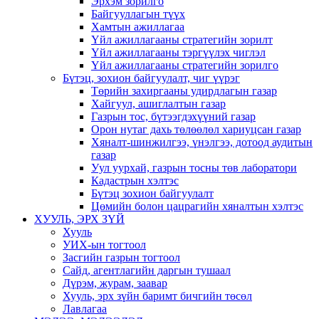
Эрхэм зорилго
Байгууллагын түүх
Хамтын ажиллагаа
Үйл ажиллагааны стратегийн зорилт
Үйл ажиллагааны тэргүүлэх чиглэл
Үйл ажиллагааны стратегийн зорилго
Бүтэц, зохион байгуулалт, чиг үүрэг
Төрийн захиргааны удирдлагын газар
Хайгуул, ашиглалтын газар
Газрын тос, бүтээгдэхүүний газар
Орон нутаг дахь төлөөлөл хариуцсан газар
Хяналт-шинжилгээ, үнэлгээ, дотоод аудитын
газар
Уул уурхай, газрын тосны төв лаборатори
Кадастрын хэлтэс
Бүтэц зохион байгуулалт
Цөмийн болон цацрагийн хяналтын хэлтэс
ХУУЛЬ, ЭРХ ЗҮЙ
Хууль
УИХ-ын тогтоол
Засгийн газрын тогтоол
Сайд, агентлагийн даргын тушаал
Дүрэм, журам, заавар
Хууль, эрх зүйн баримт бичгийн төсөл
Лавлагаа