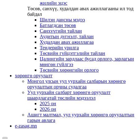
жилийн эцэс
Төсөв, санхүү, худалдан авах ажиллагааны ил тод
байдал
Шилэн дансны мэдээ
Батлагдсан төсөв
Санхүүгийн тайлан
Аудитын дүгнэлт, тайлан
Худалдан авах ажиллагаа
Тендерийн урилга
Төсвийн гүйцэтгэлийн тайлан
Цалингийн зардлаас бусад орлого, зарлагын
мөнгөн гүйлгээ
Төсвийн хөрөнгийн орлого
хөрөнгө оруулалт
Монгол улсын уул уурхайн салбарын хөрөнгө
оруулалтын орчны судалгаа
Уул уурхайн салбарт хөрөнгө оруулалт
шаардлагатай төслийн мэдээлэл
2025 он
2026 он
Ашигт малтмал, уул уурхайн хөрөнгө оруулалтын
гарын авлага
e-zasag.mn