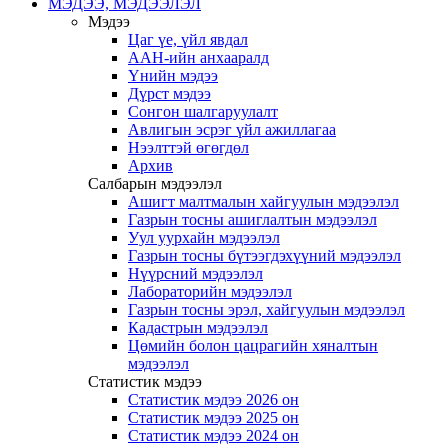
МЭДЭЭ, МЭДЭЭЛЭЛ
Мэдээ
Цаг үе, үйл явдал
ААН-ийн анхааралд
Үнийн мэдээ
Дүрст мэдээ
Сонгон шалгаруулалт
Авлигын эсрэг үйл ажиллагаа
Нээлттэй өгөгдөл
Архив
Салбарын мэдээлэл
Ашигт малтмалын хайгуулын мэдээлэл
Газрын тосны ашиглалтын мэдээлэл
Уул уурхайн мэдээлэл
Газрын тосны бүтээгдэхүүний мэдээлэл
Нүүрсний мэдээлэл
Лабораторийн мэдээлэл
Газрын тосны эрэл, хайгуулын мэдээлэл
Кадастрын мэдээлэл
Цөмийн болон цацрагийн хяналтын
мэдээлэл
Статистик мэдээ
Статистик мэдээ 2026 он
Статистик мэдээ 2025 он
Статистик мэдээ 2024 он