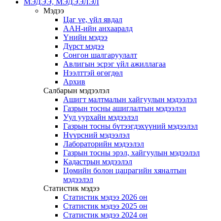
МЭДЭЭ, МЭДЭЭЛЭЛ
Мэдээ
Цаг үе, үйл явдал
ААН-ийн анхааралд
Үнийн мэдээ
Дүрст мэдээ
Сонгон шалгаруулалт
Авлигын эсрэг үйл ажиллагаа
Нээлттэй өгөгдөл
Архив
Салбарын мэдээлэл
Ашигт малтмалын хайгуулын мэдээлэл
Газрын тосны ашиглалтын мэдээлэл
Уул уурхайн мэдээлэл
Газрын тосны бүтээгдэхүүний мэдээлэл
Нүүрсний мэдээлэл
Лабораторийн мэдээлэл
Газрын тосны эрэл, хайгуулын мэдээлэл
Кадастрын мэдээлэл
Цөмийн болон цацрагийн хяналтын
мэдээлэл
Статистик мэдээ
Статистик мэдээ 2026 он
Статистик мэдээ 2025 он
Статистик мэдээ 2024 он