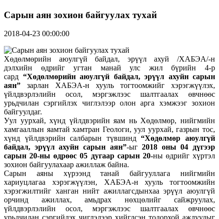
Сарын аян зохион байгуулах тухай
2018-04-23 00:00:00
Хөдөлмөрийн аюулгүй байдал, эрүүл ахуй /ХАБЭА/-н
дэлхийн өдрийг угтан манай улс жил бүрийн 4-р
сард
“Хөдөлмөрийн аюулгүй байдал, эрүүл ахуйн сарын
аян”
зарлан ХАБЭА-н хууль тогтоомжийг хэрэгжүүлэх,
үйлдвэрлэлийн осол, мэргэжлээс шалтгаалах өвчнөөс
урьдчилан сэргийлэх чиглэлээр олон арга хэмжээг зохион
байгуулдаг.
Уул уурхай, хүнд үйлдвэрийн яам нь Хөдөлмөр, нийгмийн
хамгааллын яамтай хамтран Геологи, уул уурхай, газрын тос,
хүнд үйлдвэрийн салбарын түвшинд
“Хөдөлмөр аюулгүй
байдал, эрүүл ахуйн сарын аян”
-ыг
2018 оны 04 дүгээр
сарын 20-ны өдрөөс 05 дугаар сарын 20-
ны өдрийг хүртэл
зохион байгуулахаар ажиллаж байна.
Сарын аяны хүрээнд танай байгууллага нийгмийн
хариуцлагаа хэрэгжүүлэн, ХАБЭА-н хууль тогтоомжийн
хэрэгжилтийг ханган нийт ажиллагсдынхаа эрүүл аюулгүй
орчинд ажиллах, амьдрах нөхцөлийг сайжруулах,
үйлдвэрлэлийн осол, мэргэжлээс шалтгаалах өвчнөөс
урьдчилан сэргийлэх чиглэлээр хийгдсэн тодорхой ажлуудыг