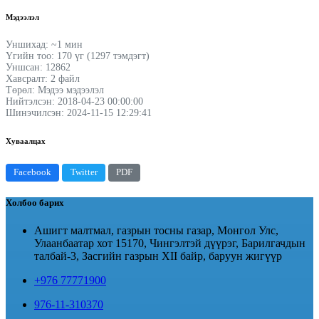
Мэдээлэл
Уншихад: ~1 мин
Үгийн тоо: 170 үг (1297 тэмдэгт)
Уншсан: 12862
Хавсралт: 2 файл
Төрөл: Мэдээ мэдээлэл
Нийтэлсэн: 2018-04-23 00:00:00
Шинэчилсэн: 2024-11-15 12:29:41
Хуваалцах
Facebook
Twitter
PDF
Холбоо барих
Ашигт малтмал, газрын тосны газар, Монгол Улс,
Улаанбаатар хот 15170, Чингэлтэй дүүрэг, Барилгачдын
талбай-3, Засгийн газрын XII байр, баруун жигүүр
+976 77771900
976-11-310370