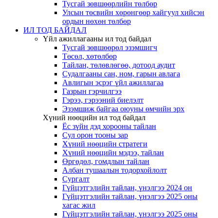
Тусгай зөвшөөрлийн төлбөр
Улсын төсвийн хөрөнгөөр хайгуул хийсэн
ордын нөхөн төлбөр
ИЛ ТОД БАЙДАЛ
Үйл ажиллагааны ил тод байдал
Тусгай зөвшөөрөл эзэмшигч
Төсөл, хөтөлбөр
Тайлан, төлөвлөгөө, дотоод аудит
Судалгааны сан, ном, гарын авлага
Авлигын эсрэг үйл ажиллагаа
Газрын гэрчилгээ
Гэрээ, гэрээний биелэлт
Эзэмшиж байгаа оюуны өмчийн эрх
Хүний нөөцийн ил тод байдал
Ёс зүйн дэд хорооны тайлан
Сул орон тооны зар
Хүний нөөцийн стратеги
Хүний нөөцийн мэдээ, тайлан
Өргөдөл, гомдлын тайлан
Албан тушаалын тодорхойлолт
Сургалт
Гүйцэтгэлийн тайлан, үнэлгээ 2024 он
Гүйцэтгэлийн тайлан, үнэлгээ 2025 оны
хагас жил
Гүйцэтгэлийн тайлан, үнэлгээ 2025 оны