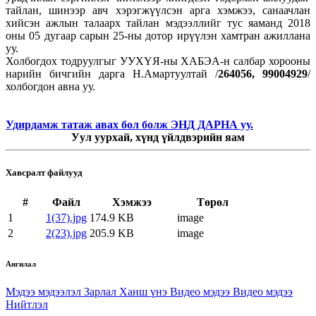
тайлан, шинээр авч хэрэгжүүлсэн арга хэмжээ, санаачлан
хийсэн ажлын талаарх тайлан мэдээллийг тус яаманд 2018
оны 05 дугаар сарын 25-ны дотор ирүүлэн хамтран ажиллана
уу.
Холбогдох тодруулгыг УУХҮЯ-ны ХАБЭА-н салбар хорооны
нарийн бичгийн дарга Н.Амартуултай /
264056, 99004929
/
холбогдон авна уу.
Удирдамж татаж авах бол болж ЭНД ДАРНА уу.
Уул уурхай, хүнд үйлдвэрийн яам
Хавсралт файлууд
#
Файл
Хэмжээ
Төрөл
1
1(37).jpg
174.9 KB
image
2
2(23).jpg
205.9 KB
image
Ангилал
Мэдээ мэдээлэл
Зарлал
Ханш үнэ
Видео мэдээ
Видео мэдээ
Нийтлэл