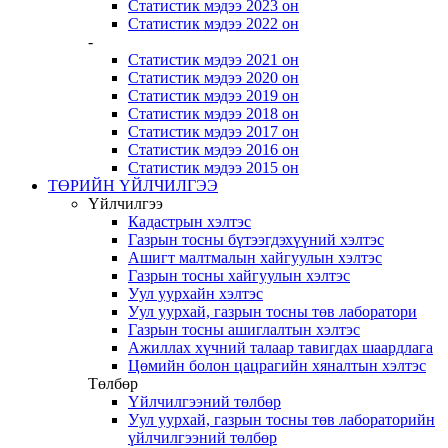
Статистик мэдээ 2023 он
Статистик мэдээ 2022 он
-
Статистик мэдээ 2021 он
Статистик мэдээ 2020 он
Статистик мэдээ 2019 он
Статистик мэдээ 2018 он
Статистик мэдээ 2017 он
Статистик мэдээ 2016 он
Статистик мэдээ 2015 он
ТӨРИЙН ҮЙЛЧИЛГЭЭ
Үйлчилгээ
Кадастрын хэлтэс
Газрын тосны бүтээгдэхүүний хэлтэс
Ашигт малтмалын хайгуулын хэлтэс
Газрын тосны хайгуулын хэлтэс
Уул уурхайн хэлтэс
Уул уурхай, газрын тосны төв лаборатори
Газрын тосны ашиглалтын хэлтэс
Ажиллах хүчний талаар тавигдах шаардлага
Цөмийн болон цацрагийн хяналтын хэлтэс
Төлбөр
Үйлчилгээний төлбөр
Уул уурхай, газрын тосны төв лабораторийн
үйлчилгээний төлбөр