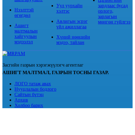
Цалингийн
Уул уурхайн
зардлаас бусад
Нээлттэй
хэлтэс
орлого,
өгөгдөл
зарлагын
Авлигын эсрэг
мөнгөн гүйлгээ
Ашигт
үйл ажиллагаа
малтмалын
хайгуулын
Хүний нөөцийн
мэдээлэл
мэдээ, тайлан
Засгийн газрын хэрэгжүүлэгч агентлаг
АШИГТ МАЛТМАЛ, ГАЗРЫН ТОСНЫ ГАЗАР.
ЛОГО татаж авах
Нууцлалын бодлого
Сайтын бүтэц
Архив
Холбоо барих