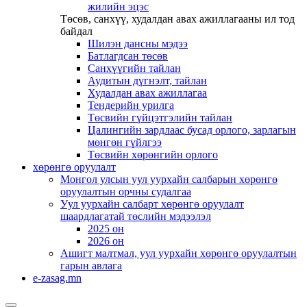
жилийн эцэс
Төсөв, санхүү, худалдан авах ажиллагааны ил тод
байдал
Шилэн дансны мэдээ
Батлагдсан төсөв
Санхүүгийн тайлан
Аудитын дүгнэлт, тайлан
Худалдан авах ажиллагаа
Тендерийн урилга
Төсвийн гүйцэтгэлийн тайлан
Цалингийн зардлаас бусад орлого, зарлагын
мөнгөн гүйлгээ
Төсвийн хөрөнгийн орлого
хөрөнгө оруулалт
Монгол улсын уул уурхайн салбарын хөрөнгө
оруулалтын орчны судалгаа
Уул уурхайн салбарт хөрөнгө оруулалт
шаардлагатай төслийн мэдээлэл
2025 он
2026 он
Ашигт малтмал, уул уурхайн хөрөнгө оруулалтын
гарын авлага
e-zasag.mn