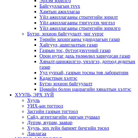
Эрхэм зорилго
Байгууллагын түүх
Хамтын ажиллагаа
Үйл ажиллагааны стратегийн зорилт
Үйл ажиллагааны тэргүүлэх чиглэл
Үйл ажиллагааны стратегийн зорилго
Бүтэц, зохион байгуулалт, чиг үүрэг
Төрийн захиргааны удирдлагын газар
Хайгуул, ашиглалтын газар
Газрын тос, бүтээгдэхүүний газар
Орон нутаг дахь төлөөлөл хариуцсан газар
Хяналт-шинжилгээ, үнэлгээ, дотоод аудитын
газар
Уул уурхай, газрын тосны төв лаборатори
Кадастрын хэлтэс
Бүтэц зохион байгуулалт
Цөмийн болон цацрагийн хяналтын хэлтэс
ХУУЛЬ, ЭРХ ЗҮЙ
Хууль
УИХ-ын тогтоол
Засгийн газрын тогтоол
Сайд, агентлагийн даргын тушаал
Дүрэм, журам, заавар
Хууль, эрх зүйн баримт бичгийн төсөл
Лавлагаа