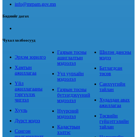
info@mrpam.gov.mn
Биднийг дагах
Чухал холбоосууд
Газрын тосны
Шилэн дансны
Эрхэм зорилго
ашиглалтын
мэдээ
мэдээлэл
Хамтын
Батлагдсан
ажиллагаа
Уул уурхайн
төсөв
мэдээлэл
Үйл
Санхүүгийн
ажиллагааны
Газрын тосны
тайлан
тэргүүлэх
бүтээгдэхүүний
чиглэл
Худалдан авах
мэдээлэл
ажиллагаа
Хууль
Нүүрсний
Төсвийн
мэдээлэл
Дүрст мэдээ
гүйцэтгэлийн
Кадастрын
тайлан
Сонгон
хэлтэс
шалгаруулалт