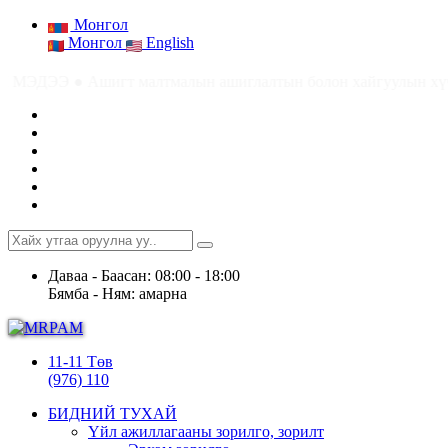
Монгол
Монгол
English
н ашиглалтын болон хайгуулын хүчин төгөлдөр тусгай зөвшөөрли
Даваа - Баасан: 08:00 - 18:00
Бямба - Ням: амарна
11-11 Төв
(976) 110
БИДНИЙ ТУХАЙ
Үйл ажиллагааны зорилго, зорилт