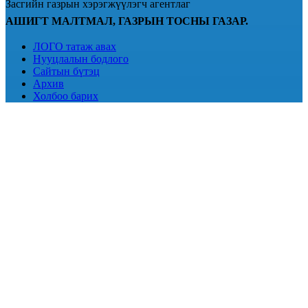
Засгийн газрын хэрэгжүүлэгч агентлаг
АШИГТ МАЛТМАЛ, ГАЗРЫН ТОСНЫ ГАЗАР.
ЛОГО татаж авах
Нууцлалын бодлого
Сайтын бүтэц
Архив
Холбоо барих