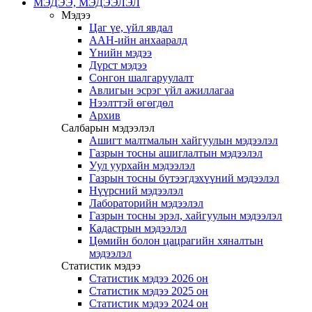
МЭДЭЭ, МЭДЭЭЛЭЛ
Мэдээ
Цаг үе, үйл явдал
ААН-ийн анхааралд
Үнийн мэдээ
Дүрст мэдээ
Сонгон шалгаруулалт
Авлигын эсрэг үйл ажиллагаа
Нээлттэй өгөгдөл
Архив
Салбарын мэдээлэл
Ашигт малтмалын хайгуулын мэдээлэл
Газрын тосны ашиглалтын мэдээлэл
Уул уурхайн мэдээлэл
Газрын тосны бүтээгдэхүүний мэдээлэл
Нүүрсний мэдээлэл
Лабораторийн мэдээлэл
Газрын тосны эрэл, хайгуулын мэдээлэл
Кадастрын мэдээлэл
Цөмийн болон цацрагийн хяналтын
мэдээлэл
Статистик мэдээ
Статистик мэдээ 2026 он
Статистик мэдээ 2025 он
Статистик мэдээ 2024 он