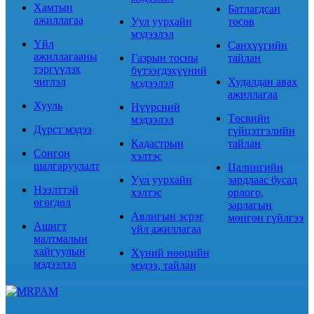
Хамтын
Батлагдсан
ажиллагаа
Уул уурхайн
төсөв
мэдээлэл
Үйл
Санхүүгийн
ажиллагааны
Газрын тосны
тайлан
тэргүүлэх
бүтээгдэхүүний
чиглэл
Худалдан авах
мэдээлэл
ажиллагаа
Хууль
Нүүрсний
Төсвийн
мэдээлэл
Дүрст мэдээ
гүйцэтгэлийн
Кадастрын
тайлан
Сонгон
хэлтэс
шалгаруулалт
Цалингийн
Уул уурхайн
зардлаас бусад
Нээлттэй
хэлтэс
орлого,
өгөгдөл
зарлагын
Авлигын эсрэг
мөнгөн гүйлгээ
Ашигт
үйл ажиллагаа
малтмалын
хайгуулын
Хүний нөөцийн
мэдээлэл
мэдээ, тайлан