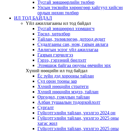
Тусгай зөвшөөрлийн төлбөр
Улсын төсвийн хөрөнгөөр хайгуул хийсэн
ордын нөхөн төлбөр
ИЛ ТОД БАЙДАЛ
Үйл ажиллагааны ил тод байдал
Тусгай зөвшөөрөл эзэмшигч
Төсөл, хөтөлбөр
Тайлан, төлөвлөгөө, дотоод аудит
Судалгааны сан, ном, гарын авлага
Авлигын эсрэг үйл ажиллагаа
Газрын гэрчилгээ
Гэрээ, гэрээний биелэлт
Эзэмшиж байгаа оюуны өмчийн эрх
Хүний нөөцийн ил тод байдал
Ёс зүйн дэд хорооны тайлан
Сул орон тооны зар
Хүний нөөцийн стратеги
Хүний нөөцийн мэдээ, тайлан
Өргөдөл, гомдлын тайлан
Албан тушаалын тодорхойлолт
Сургалт
Гүйцэтгэлийн тайлан, үнэлгээ 2024 он
Гүйцэтгэлийн тайлан, үнэлгээ 2025 оны
хагас жил
Гүйцэтгэлийн тайлан, үнэлгээ 2025 оны