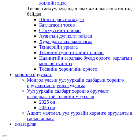
жилийн эцэс
Төсөв, санхүү, худалдан авах ажиллагааны ил тод
байдал
Шилэн дансны мэдээ
Батлагдсан төсөв
Санхүүгийн тайлан
Аудитын дүгнэлт, тайлан
Худалдан авах ажиллагаа
Тендерийн урилга
Төсвийн гүйцэтгэлийн тайлан
Цалингийн зардлаас бусад орлого, зарлагын
мөнгөн гүйлгээ
Төсвийн хөрөнгийн орлого
хөрөнгө оруулалт
Монгол улсын уул уурхайн салбарын хөрөнгө
оруулалтын орчны судалгаа
Уул уурхайн салбарт хөрөнгө оруулалт
шаардлагатай төслийн мэдээлэл
2025 он
2026 он
Ашигт малтмал, уул уурхайн хөрөнгө оруулалтын
гарын авлага
e-zasag.mn