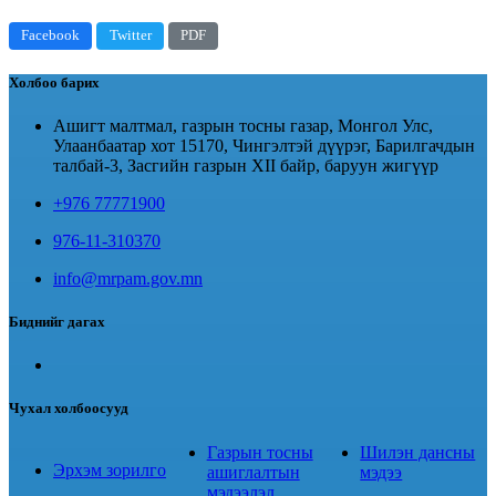
Facebook
Twitter
PDF
Холбоо барих
Ашигт малтмал, газрын тосны газар, Монгол Улс,
Улаанбаатар хот 15170, Чингэлтэй дүүрэг, Барилгачдын
талбай-3, Засгийн газрын XII байр, баруун жигүүр
+976 77771900
976-11-310370
info@mrpam.gov.mn
Биднийг дагах
Чухал холбоосууд
Газрын тосны
Шилэн дансны
Эрхэм зорилго
ашиглалтын
мэдээ
мэдээлэл