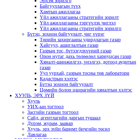
Эрхэм зорилго
Байгууллагын түүх
Хамтын ажиллагаа
Үйл ажиллагааны стратегийн зорилт
Үйл ажиллагааны тэргүүлэх чиглэл
Үйл ажиллагааны стратегийн зорилго
Бүтэц, зохион байгуулалт, чиг үүрэг
Төрийн захиргааны удирдлагын газар
Хайгуул, ашиглалтын газар
Газрын тос, бүтээгдэхүүний газар
Орон нутаг дахь төлөөлөл хариуцсан газар
Хяналт-шинжилгээ, үнэлгээ, дотоод аудитын
газар
Уул уурхай, газрын тосны төв лаборатори
Кадастрын хэлтэс
Бүтэц зохион байгуулалт
Цөмийн болон цацрагийн хяналтын хэлтэс
ХУУЛЬ, ЭРХ ЗҮЙ
Хууль
УИХ-ын тогтоол
Засгийн газрын тогтоол
Сайд, агентлагийн даргын тушаал
Дүрэм, журам, заавар
Хууль, эрх зүйн баримт бичгийн төсөл
Лавлагаа