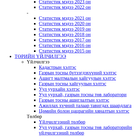
Статистик мэдээ 2023 он
Статистик мэдээ 2022 он
-
Статистик мэдээ 2021 он
Статистик мэдээ 2020 он
Статистик мэдээ 2019 он
Статистик мэдээ 2018 он
Статистик мэдээ 2017 он
Статистик мэдээ 2016 он
Статистик мэдээ 2015 он
ТӨРИЙН ҮЙЛЧИЛГЭЭ
Үйлчилгээ
Кадастрын хэлтэс
Газрын тосны бүтээгдэхүүний хэлтэс
Ашигт малтмалын хайгуулын хэлтэс
Газрын тосны хайгуулын хэлтэс
Уул уурхайн хэлтэс
Уул уурхай, газрын тосны төв лаборатори
Газрын тосны ашиглалтын хэлтэс
Ажиллах хүчний талаар тавигдах шаардлага
Цөмийн болон цацрагийн хяналтын хэлтэс
Төлбөр
Үйлчилгээний төлбөр
Уул уурхай, газрын тосны төв лабораторийн
үйлчилгээний төлбөр