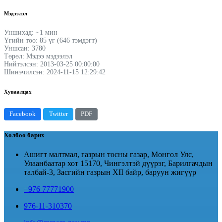
Мэдээлэл
Уншихад: ~1 мин
Үгийн тоо: 85 үг (646 тэмдэгт)
Уншсан: 3780
Төрөл: Мэдээ мэдээлэл
Нийтэлсэн: 2013-03-25 00:00:00
Шинэчилсэн: 2024-11-15 12:29:42
Хуваалцах
Facebook
Twitter
PDF
Холбоо барих
Ашигт малтмал, газрын тосны газар, Монгол Улс,
Улаанбаатар хот 15170, Чингэлтэй дүүрэг, Барилгачдын
талбай-3, Засгийн газрын XII байр, баруун жигүүр
+976 77771900
976-11-310370