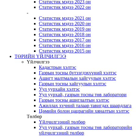
Статистик мэдээ 2023 он
Статистик мэдээ 2022 он
-
Статистик мэдээ 2021 он
Статистик мэдээ 2020 он
Статистик мэдээ 2019 он
Статистик мэдээ 2018 он
Статистик мэдээ 2017 он
Статистик мэдээ 2016 он
Статистик мэдээ 2015 он
ТӨРИЙН ҮЙЛЧИЛГЭЭ
Үйлчилгээ
Кадастрын хэлтэс
Газрын тосны бүтээгдэхүүний хэлтэс
Ашигт малтмалын хайгуулын хэлтэс
Газрын тосны хайгуулын хэлтэс
Уул уурхайн хэлтэс
Уул уурхай, газрын тосны төв лаборатори
Газрын тосны ашиглалтын хэлтэс
Ажиллах хүчний талаар тавигдах шаардлага
Цөмийн болон цацрагийн хяналтын хэлтэс
Төлбөр
Үйлчилгээний төлбөр
Уул уурхай, газрын тосны төв лабораторийн
үйлчилгээний төлбөр