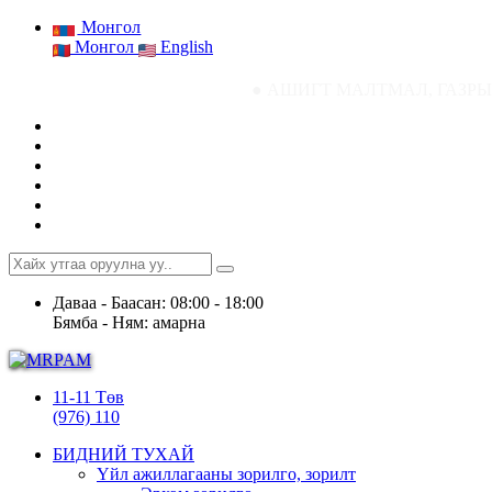
Монгол
Монгол
English
● АШИГТ МАЛТМАЛ, ГАЗРЫН ТОСНЫ ГА
Даваа - Баасан: 08:00 - 18:00
Бямба - Ням: амарна
11-11 Төв
(976) 110
БИДНИЙ ТУХАЙ
Үйл ажиллагааны зорилго, зорилт