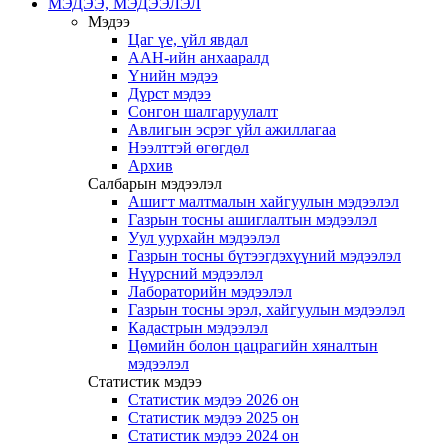
МЭДЭЭ, МЭДЭЭЛЭЛ
Мэдээ
Цаг үе, үйл явдал
ААН-ийн анхааралд
Үнийн мэдээ
Дүрст мэдээ
Сонгон шалгаруулалт
Авлигын эсрэг үйл ажиллагаа
Нээлттэй өгөгдөл
Архив
Салбарын мэдээлэл
Ашигт малтмалын хайгуулын мэдээлэл
Газрын тосны ашиглалтын мэдээлэл
Уул уурхайн мэдээлэл
Газрын тосны бүтээгдэхүүний мэдээлэл
Нүүрсний мэдээлэл
Лабораторийн мэдээлэл
Газрын тосны эрэл, хайгуулын мэдээлэл
Кадастрын мэдээлэл
Цөмийн болон цацрагийн хяналтын
мэдээлэл
Статистик мэдээ
Статистик мэдээ 2026 он
Статистик мэдээ 2025 он
Статистик мэдээ 2024 он