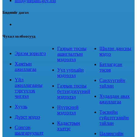
info@mrpam.gov.mn
Биднийг дагах
Чухал холбоосууд
Газрын тосны
Шилэн дансны
Эрхэм зорилго
ашиглалтын
мэдээ
мэдээлэл
Хамтын
Батлагдсан
ажиллагаа
Уул уурхайн
төсөв
мэдээлэл
Үйл
Санхүүгийн
ажиллагааны
Газрын тосны
тайлан
тэргүүлэх
бүтээгдэхүүний
чиглэл
Худалдан авах
мэдээлэл
ажиллагаа
Хууль
Нүүрсний
Төсвийн
мэдээлэл
Дүрст мэдээ
гүйцэтгэлийн
Кадастрын
тайлан
Сонгон
хэлтэс
шалгаруулалт
Цалингийн