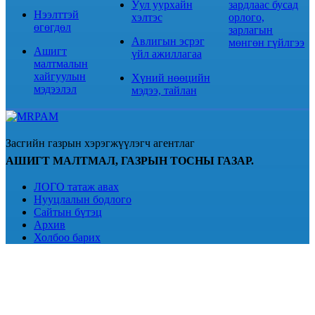
Уул уурхайн
зардлаас бусад
Нээлттэй
хэлтэс
орлого,
өгөгдөл
зарлагын
Авлигын эсрэг
мөнгөн гүйлгээ
Ашигт
үйл ажиллагаа
малтмалын
хайгуулын
Хүний нөөцийн
мэдээлэл
мэдээ, тайлан
Засгийн газрын хэрэгжүүлэгч агентлаг
АШИГТ МАЛТМАЛ, ГАЗРЫН ТОСНЫ ГАЗАР.
ЛОГО татаж авах
Нууцлалын бодлого
Сайтын бүтэц
Архив
Холбоо барих