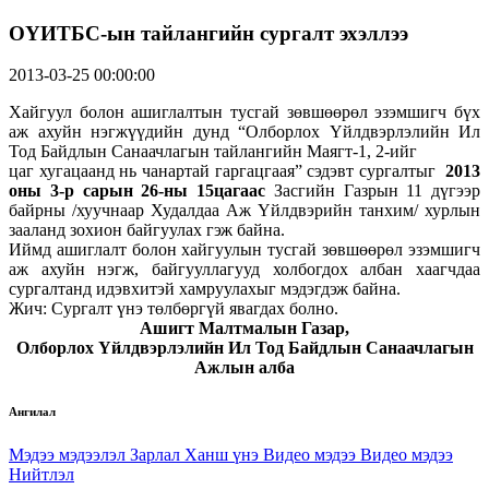
ОҮИТБС-ын тайлангийн сургалт эхэллээ
2013-03-25 00:00:00
Хайгуул болон ашиглалтын тусгай зөвшөөрөл эзэмшигч бүх
аж ахуйн нэгжүүдийн дунд “Олборлох Үйлдвэрлэлийн Ил
Тод Байдлын Санаачлагын тайлангийн Маягт-1, 2-ийг
цаг хугацаанд нь чанартай гаргацгаая” сэдэвт сургалтыг
2013
оны
3
-р сарын
2
6-ны 1
5
цагаас
Засгийн Газрын 11 дүгээр
байрны /хуучнаар Худалдаа Аж Үйлдвэрийн танхим/ хурлын
зааланд зохион байгуулах гэж байна.
Иймд ашиглалт болон хайгуулын тусгай зөвшөөрөл эзэмшигч
аж ахуйн нэгж, байгууллагууд холбогдох албан хаагчдаа
сургалтанд идэвхитэй хамруулахыг мэдэгдэж байна.
Жич: Сургалт үнэ төлбөргүй явагдах болно.
Ашигт Малтмалын Газар,
Олборлох Үйлдвэрлэлийн Ил Тод Байдлын Санаачлагын
Ажлын алба
Ангилал
Мэдээ мэдээлэл
Зарлал
Ханш үнэ
Видео мэдээ
Видео мэдээ
Нийтлэл