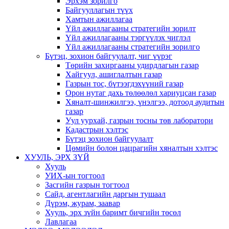
Эрхэм зорилго
Байгууллагын түүх
Хамтын ажиллагаа
Үйл ажиллагааны стратегийн зорилт
Үйл ажиллагааны тэргүүлэх чиглэл
Үйл ажиллагааны стратегийн зорилго
Бүтэц, зохион байгуулалт, чиг үүрэг
Төрийн захиргааны удирдлагын газар
Хайгуул, ашиглалтын газар
Газрын тос, бүтээгдэхүүний газар
Орон нутаг дахь төлөөлөл хариуцсан газар
Хяналт-шинжилгээ, үнэлгээ, дотоод аудитын
газар
Уул уурхай, газрын тосны төв лаборатори
Кадастрын хэлтэс
Бүтэц зохион байгуулалт
Цөмийн болон цацрагийн хяналтын хэлтэс
ХУУЛЬ, ЭРХ ЗҮЙ
Хууль
УИХ-ын тогтоол
Засгийн газрын тогтоол
Сайд, агентлагийн даргын тушаал
Дүрэм, журам, заавар
Хууль, эрх зүйн баримт бичгийн төсөл
Лавлагаа