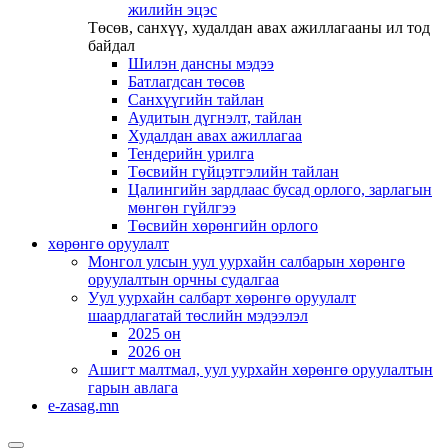
жилийн эцэс
Төсөв, санхүү, худалдан авах ажиллагааны ил тод
байдал
Шилэн дансны мэдээ
Батлагдсан төсөв
Санхүүгийн тайлан
Аудитын дүгнэлт, тайлан
Худалдан авах ажиллагаа
Тендерийн урилга
Төсвийн гүйцэтгэлийн тайлан
Цалингийн зардлаас бусад орлого, зарлагын
мөнгөн гүйлгээ
Төсвийн хөрөнгийн орлого
хөрөнгө оруулалт
Монгол улсын уул уурхайн салбарын хөрөнгө
оруулалтын орчны судалгаа
Уул уурхайн салбарт хөрөнгө оруулалт
шаардлагатай төслийн мэдээлэл
2025 он
2026 он
Ашигт малтмал, уул уурхайн хөрөнгө оруулалтын
гарын авлага
e-zasag.mn