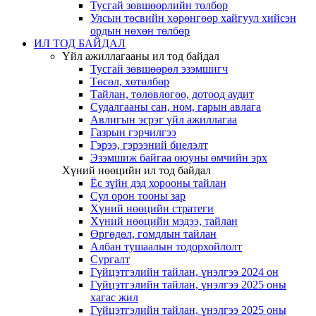
Тусгай зөвшөөрлийн төлбөр
Улсын төсвийн хөрөнгөөр хайгуул хийсэн
ордын нөхөн төлбөр
ИЛ ТОД БАЙДАЛ
Үйл ажиллагааны ил тод байдал
Тусгай зөвшөөрөл эзэмшигч
Төсөл, хөтөлбөр
Тайлан, төлөвлөгөө, дотоод аудит
Судалгааны сан, ном, гарын авлага
Авлигын эсрэг үйл ажиллагаа
Газрын гэрчилгээ
Гэрээ, гэрээний биелэлт
Эзэмшиж байгаа оюуны өмчийн эрх
Хүний нөөцийн ил тод байдал
Ёс зүйн дэд хорооны тайлан
Сул орон тооны зар
Хүний нөөцийн стратеги
Хүний нөөцийн мэдээ, тайлан
Өргөдөл, гомдлын тайлан
Албан тушаалын тодорхойлолт
Сургалт
Гүйцэтгэлийн тайлан, үнэлгээ 2024 он
Гүйцэтгэлийн тайлан, үнэлгээ 2025 оны
хагас жил
Гүйцэтгэлийн тайлан, үнэлгээ 2025 оны