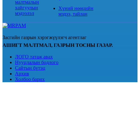
малтмалын
хайгуулын
Хүний нөөцийн
мэдээлэл
мэдээ, тайлан
Засгийн газрын хэрэгжүүлэгч агентлаг
АШИГТ МАЛТМАЛ, ГАЗРЫН ТОСНЫ ГАЗАР.
ЛОГО татаж авах
Нууцлалын бодлого
Сайтын бүтэц
Архив
Холбоо барих