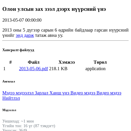
Олон улсын зах зээл дээрх нүүрсний үнэ
2013-05-07 00:00:00
2013 оны 5 дүгээр сарын 6 өдрийн байдлаар гарсан нүүрсний
үнийг
энд дарж
татаж авна уу.
Хавсралт файлууд
#
Файл
Хэмжээ
Төрөл
1
2013-05-06.pdf
218.1 KB
application
Ангилал
Мэдээ мэдээлэл
Зарлал
Ханш үнэ
Видео мэдээ
Видео мэдээ
Нийтлэл
Мэдээлэл
Уншихад: ~1 мин
Үгийн тоо: 16 үг (87 тэмдэгт)
Уншсан: 3649