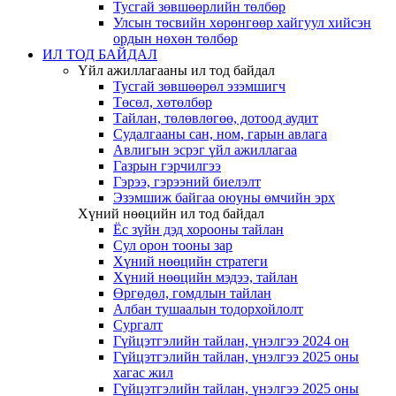
Тусгай зөвшөөрлийн төлбөр
Улсын төсвийн хөрөнгөөр хайгуул хийсэн
ордын нөхөн төлбөр
ИЛ ТОД БАЙДАЛ
Үйл ажиллагааны ил тод байдал
Тусгай зөвшөөрөл эзэмшигч
Төсөл, хөтөлбөр
Тайлан, төлөвлөгөө, дотоод аудит
Судалгааны сан, ном, гарын авлага
Авлигын эсрэг үйл ажиллагаа
Газрын гэрчилгээ
Гэрээ, гэрээний биелэлт
Эзэмшиж байгаа оюуны өмчийн эрх
Хүний нөөцийн ил тод байдал
Ёс зүйн дэд хорооны тайлан
Сул орон тооны зар
Хүний нөөцийн стратеги
Хүний нөөцийн мэдээ, тайлан
Өргөдөл, гомдлын тайлан
Албан тушаалын тодорхойлолт
Сургалт
Гүйцэтгэлийн тайлан, үнэлгээ 2024 он
Гүйцэтгэлийн тайлан, үнэлгээ 2025 оны
хагас жил
Гүйцэтгэлийн тайлан, үнэлгээ 2025 оны