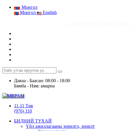
Монгол
Монгол
English
● АШИГТ МАЛТМАЛ, ГАЗРЫН ТОСНЫ ГА
Даваа - Баасан: 08:00 - 18:00
Бямба - Ням: амарна
11-11 Төв
(976) 110
БИДНИЙ ТУХАЙ
Үйл ажиллагааны зорилго, зорилт