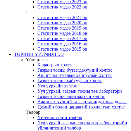
Статистик мэдээ 2023 он
Статистик мэдээ 2022 он
-
Статистик мэдээ 2021 он
Статистик мэдээ 2020 он
Статистик мэдээ 2019 он
Статистик мэдээ 2018 он
Статистик мэдээ 2017 он
Статистик мэдээ 2016 он
Статистик мэдээ 2015 он
ТӨРИЙН ҮЙЛЧИЛГЭЭ
Үйлчилгээ
Кадастрын хэлтэс
Газрын тосны бүтээгдэхүүний хэлтэс
Ашигт малтмалын хайгуулын хэлтэс
Газрын тосны хайгуулын хэлтэс
Уул уурхайн хэлтэс
Уул уурхай, газрын тосны төв лаборатори
Газрын тосны ашиглалтын хэлтэс
Ажиллах хүчний талаар тавигдах шаардлага
Цөмийн болон цацрагийн хяналтын хэлтэс
Төлбөр
Үйлчилгээний төлбөр
Уул уурхай, газрын тосны төв лабораторийн
үйлчилгээний төлбөр