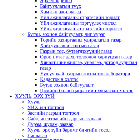
Эрхэм зорилго
Байгууллагын түүх
Хамтын ажиллагаа
Үйл ажиллагааны стратегийн зорилт
Үйл ажиллагааны тэргүүлэх чиглэл
Үйл ажиллагааны стратегийн зорилго
Бүтэц, зохион байгуулалт, чиг үүрэг
Төрийн захиргааны удирдлагын газар
Хайгуул, ашиглалтын газар
Газрын тос, бүтээгдэхүүний газар
Орон нутаг дахь төлөөлөл хариуцсан газар
Хяналт-шинжилгээ, үнэлгээ, дотоод аудитын
газар
Уул уурхай, газрын тосны төв лаборатори
Кадастрын хэлтэс
Бүтэц зохион байгуулалт
Цөмийн болон цацрагийн хяналтын хэлтэс
ХУУЛЬ, ЭРХ ЗҮЙ
Хууль
УИХ-ын тогтоол
Засгийн газрын тогтоол
Сайд, агентлагийн даргын тушаал
Дүрэм, журам, заавар
Хууль, эрх зүйн баримт бичгийн төсөл
Лавлагаа