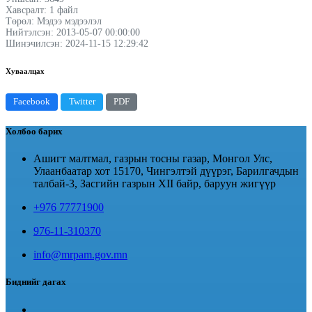
Хавсралт: 1 файл
Төрөл: Мэдээ мэдээлэл
Нийтэлсэн: 2013-05-07 00:00:00
Шинэчилсэн: 2024-11-15 12:29:42
Хуваалцах
Facebook
Twitter
PDF
Холбоо барих
Ашигт малтмал, газрын тосны газар, Монгол Улс,
Улаанбаатар хот 15170, Чингэлтэй дүүрэг, Барилгачдын
талбай-3, Засгийн газрын XII байр, баруун жигүүр
+976 77771900
976-11-310370
info@mrpam.gov.mn
Биднийг дагах