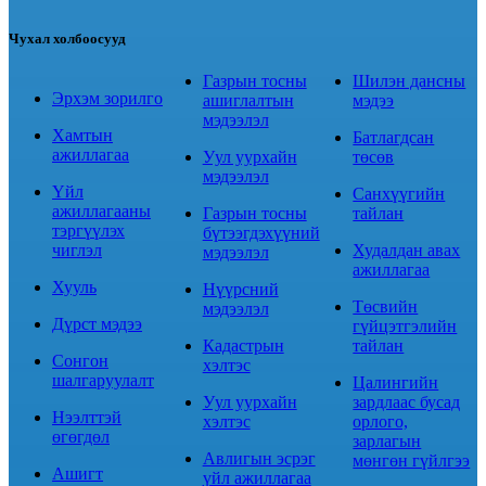
Чухал холбоосууд
Газрын тосны
Шилэн дансны
Эрхэм зорилго
ашиглалтын
мэдээ
мэдээлэл
Хамтын
Батлагдсан
ажиллагаа
Уул уурхайн
төсөв
мэдээлэл
Үйл
Санхүүгийн
ажиллагааны
Газрын тосны
тайлан
тэргүүлэх
бүтээгдэхүүний
чиглэл
Худалдан авах
мэдээлэл
ажиллагаа
Хууль
Нүүрсний
Төсвийн
мэдээлэл
Дүрст мэдээ
гүйцэтгэлийн
Кадастрын
тайлан
Сонгон
хэлтэс
шалгаруулалт
Цалингийн
Уул уурхайн
зардлаас бусад
Нээлттэй
хэлтэс
орлого,
өгөгдөл
зарлагын
Авлигын эсрэг
мөнгөн гүйлгээ
Ашигт
үйл ажиллагаа