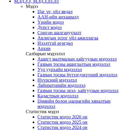
МЭДЭЭ, МЭДЭЭЛЭЛ
Мэдээ
Цаг үе, үйл явдал
ААН-ийн анхааралд
Үнийн мэдээ
Дүрст мэдээ
Сонгон шалгаруулалт
Авлигын эсрэг үйл ажиллагаа
Нээлттэй өгөгдөл
Архив
Салбарын мэдээлэл
Ашигт малтмалын хайгуулын мэдээлэл
Газрын тосны ашиглалтын мэдээлэл
Уул уурхайн мэдээлэл
Газрын тосны бүтээгдэхүүний мэдээлэл
Нүүрсний мэдээлэл
Лабораторийн мэдээлэл
Газрын тосны эрэл, хайгуулын мэдээлэл
Кадастрын мэдээлэл
Цөмийн болон цацрагийн хяналтын
мэдээлэл
Статистик мэдээ
Статистик мэдээ 2026 он
Статистик мэдээ 2025 он
Статистик мэдээ 2024 он