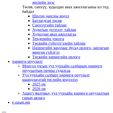
жилийн эцэс
Төсөв, санхүү, худалдан авах ажиллагааны ил тод
байдал
Шилэн дансны мэдээ
Батлагдсан төсөв
Санхүүгийн тайлан
Аудитын дүгнэлт, тайлан
Худалдан авах ажиллагаа
Тендерийн урилга
Төсвийн гүйцэтгэлийн тайлан
Цалингийн зардлаас бусад орлого, зарлагын
мөнгөн гүйлгээ
Төсвийн хөрөнгийн орлого
хөрөнгө оруулалт
Монгол улсын уул уурхайн салбарын хөрөнгө
оруулалтын орчны судалгаа
Уул уурхайн салбарт хөрөнгө оруулалт
шаардлагатай төслийн мэдээлэл
2025 он
2026 он
Ашигт малтмал, уул уурхайн хөрөнгө оруулалтын
гарын авлага
e-zasag.mn