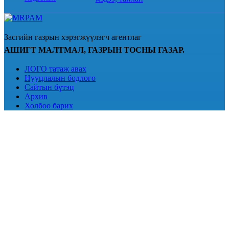
Засгийн газрын хэрэгжүүлэгч агентлаг
АШИГТ МАЛТМАЛ, ГАЗРЫН ТОСНЫ ГАЗАР.
ЛОГО татаж авах
Нууцлалын бодлого
Сайтын бүтэц
Архив
Холбоо барих