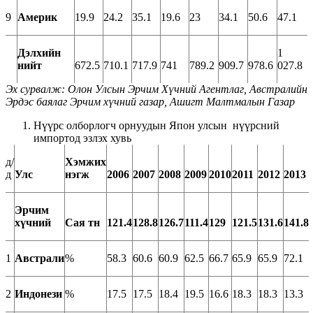
9
Америк
19.9
24.2
35.1
19.6
23
34.1
50.6
47.1
Дэлхийн
1
нийт
672.5
710.1
717.9
741
789.2
909.7
978.6
027.8
Эх сурвалж
:
Олон Улсын Эрчим Хүчний Агентлаг, Австралийн
Эрдэс баялаг Эрчим хүчний газар, Ашигт Малтмалын Газар
Нүүрс олборлогч орнуудын Япон улсын нүүрсний
импортод эзлэх хувь
д/
Хэмжих
д
Улс
нэгж
2006
2007
2008
2009
2010
2011
2012
2013
Эрчим
хүчний
Сая тн
121.4
128.8
126.7
111.4
129
121.5
131.6
141.8
1
Австрали
%
58.3
60.6
60.9
62.5
66.7
65.9
65.9
72.1
2
Индонези
%
17.5
17.5
18.4
19.5
16.6
18.3
18.3
13.3