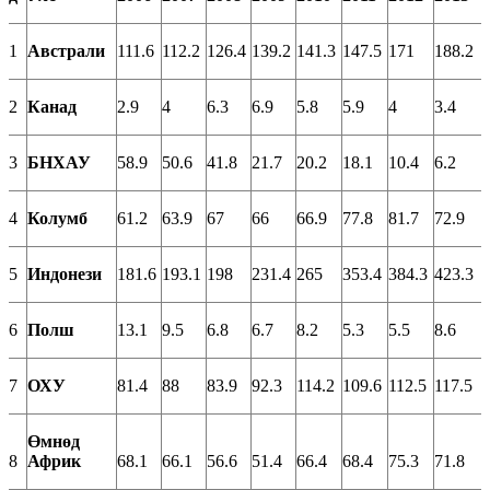
1
Австрали
111.6
112.2
126.4
139.2
141.3
147.5
171
188.2
2
Канад
2.9
4
6.3
6.9
5.8
5.9
4
3.4
3
БНХАУ
58.9
50.6
41.8
21.7
20.2
18.1
10.4
6.2
4
Колумб
61.2
63.9
67
66
66.9
77.8
81.7
72.9
5
Индонези
181.6
193.1
198
231.4
265
353.4
384.3
423.3
6
Полш
13.1
9.5
6.8
6.7
8.2
5.3
5.5
8.6
7
ОХУ
81.4
88
83.9
92.3
114.2
109.6
112.5
117.5
Өмнөд
8
Африк
68.1
66.1
56.6
51.4
66.4
68.4
75.3
71.8