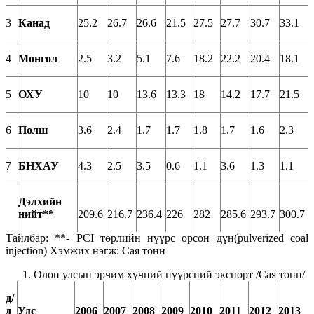
3
Канад
25.2
26.7
26.6
21.5
27.5
27.7
30.7
33.1
4
Монгол
2.5
3.2
5.1
7.6
18.2
22.2
20.4
18.1
5
ОХУ
10
10
13.6
13.3
18
14.2
17.7
21.5
6
Полш
3.6
2.4
1.7
1.7
1.8
1.7
1.6
2.3
7
БНХАУ
4.3
2.5
3.5
0.6
1.1
3.6
1.3
1.1
Дэлхийн
нийт**
209.6
216.7
236.4
226
282
285.6
293.7
300.7
Тайлбар: **- PCI төрлийн нүүрс орсон дүн(pulverized coal
injection) Хэмжих нэгж: Сая тонн
Олон улсын эрчим хүчний нүүрсний экспорт /Сая тонн/
д/
д
Улс
2006
2007
2008
2009
2010
2011
2012
2013