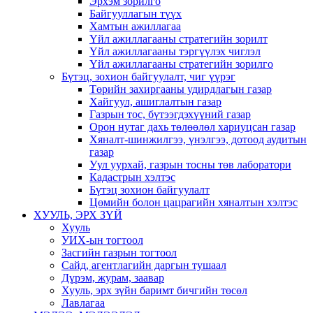
Эрхэм зорилго
Байгууллагын түүх
Хамтын ажиллагаа
Үйл ажиллагааны стратегийн зорилт
Үйл ажиллагааны тэргүүлэх чиглэл
Үйл ажиллагааны стратегийн зорилго
Бүтэц, зохион байгуулалт, чиг үүрэг
Төрийн захиргааны удирдлагын газар
Хайгуул, ашиглалтын газар
Газрын тос, бүтээгдэхүүний газар
Орон нутаг дахь төлөөлөл хариуцсан газар
Хяналт-шинжилгээ, үнэлгээ, дотоод аудитын
газар
Уул уурхай, газрын тосны төв лаборатори
Кадастрын хэлтэс
Бүтэц зохион байгуулалт
Цөмийн болон цацрагийн хяналтын хэлтэс
ХУУЛЬ, ЭРХ ЗҮЙ
Хууль
УИХ-ын тогтоол
Засгийн газрын тогтоол
Сайд, агентлагийн даргын тушаал
Дүрэм, журам, заавар
Хууль, эрх зүйн баримт бичгийн төсөл
Лавлагаа