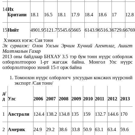
14
Их
Британи
18.1
16.5
18.1
17.9
18.4
18.6
17
12.8
15
Нийт
4901.9
5121.7
5545.6
5665
6143.9
6516.3
6729.6
6769
Хэмжих нэгж: Сая тонн
Эх сурвалж
:
Олон Улсын Эрчим Хүчний Агентлаг, Ашигт
Малтмалын Газар
2013 оны байдлаар БНХАУ 3.5 тэр бум тонн нүүрс олборлож
олборлолтоороо 1-рт жагсаж байна. Монгол Улс нүүрс
олборлолтоороо эхний 15-т орж байна
Томоохон нүүрс олборлогч улсуудын коксжих нүүрсний
экспорт /Сая тонн/
д
/
д
Улс
2006
2007
2008
2009
2010
2011
2012
2013
1
Австрали
124.4
138.2
134.8
135
159
132.7
144.6
170
2
Америк
24.9
29.2
38.6
33.8
50.9
63.1
63.4
59.6