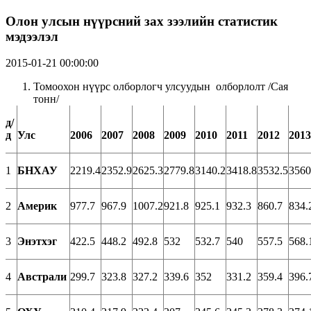
Олон улсын нүүрсний зах зээлийн статистик
мэдээлэл
2015-01-21 00:00:00
Томоохон нүүрс олборлогч улсуудын олборлолт /Сая
тонн/
д
/
д
Улс
2006
2007
2008
2009
2010
2011
2012
2013
1
БНХАУ
2219.4
2352.9
2625.3
2779.8
3140.2
3418.8
3532.5
3560
2
Америк
977.7
967.9
1007.2
921.8
925.1
932.3
860.7
834.
3
Энэтхэг
422.5
448.2
492.8
532
532.7
540
557.5
568.
4
Австрали
299.7
323.8
327.2
339.6
352
331.2
359.4
396.