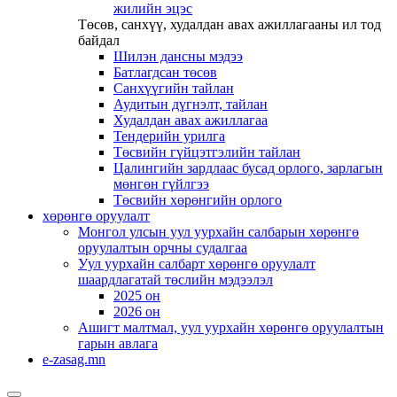
жилийн эцэс
Төсөв, санхүү, худалдан авах ажиллагааны ил тод
байдал
Шилэн дансны мэдээ
Батлагдсан төсөв
Санхүүгийн тайлан
Аудитын дүгнэлт, тайлан
Худалдан авах ажиллагаа
Тендерийн урилга
Төсвийн гүйцэтгэлийн тайлан
Цалингийн зардлаас бусад орлого, зарлагын
мөнгөн гүйлгээ
Төсвийн хөрөнгийн орлого
хөрөнгө оруулалт
Монгол улсын уул уурхайн салбарын хөрөнгө
оруулалтын орчны судалгаа
Уул уурхайн салбарт хөрөнгө оруулалт
шаардлагатай төслийн мэдээлэл
2025 он
2026 он
Ашигт малтмал, уул уурхайн хөрөнгө оруулалтын
гарын авлага
e-zasag.mn