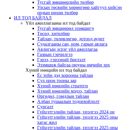
Тусгай зөвшөөрлийн төлбөр
Улсын төсвийн хөрөнгөөр хайгуул хийсэн
ордын нөхөн төлбөр
ИЛ ТОД БАЙДАЛ
Үйл ажиллагааны ил тод байдал
Тусгай зөвшөөрөл эзэмшигч
Төсөл, хөтөлбөр
Тайлан, төлөвлөгөө, дотоод аудит
Судалгааны сан, ном, гарын авлага
Авлигын эсрэг үйл ажиллагаа
Газрын гэрчилгээ
Гэрээ, гэрээний биелэлт
Эзэмшиж байгаа оюуны өмчийн эрх
Хүний нөөцийн ил тод байдал
Ёс зүйн дэд хорооны тайлан
Сул орон тооны зар
Хүний нөөцийн стратеги
Хүний нөөцийн мэдээ, тайлан
Өргөдөл, гомдлын тайлан
Албан тушаалын тодорхойлолт
Сургалт
Гүйцэтгэлийн тайлан, үнэлгээ 2024 он
Гүйцэтгэлийн тайлан, үнэлгээ 2025 оны
хагас жил
Гүйцэтгэлийн тайлан, үнэлгээ 2025 оны