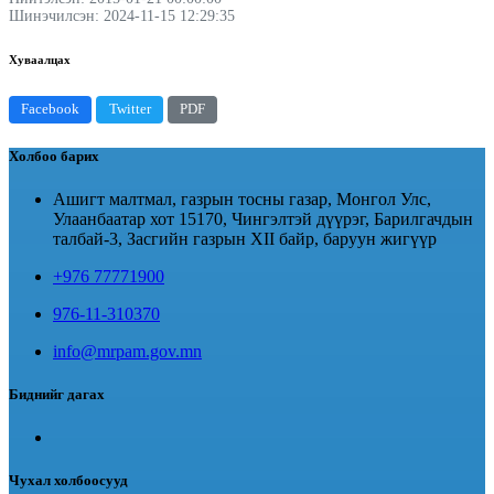
Шинэчилсэн: 2024-11-15 12:29:35
Хуваалцах
Facebook
Twitter
PDF
Холбоо барих
Ашигт малтмал, газрын тосны газар, Монгол Улс,
Улаанбаатар хот 15170, Чингэлтэй дүүрэг, Барилгачдын
талбай-3, Засгийн газрын XII байр, баруун жигүүр
+976 77771900
976-11-310370
info@mrpam.gov.mn
Биднийг дагах
Чухал холбоосууд