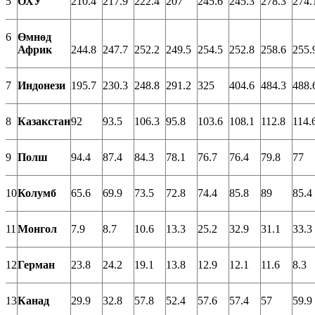
5
ОХУ
210.4
217.9
222.4
207
245.6
245.3
278.3
274.
6
Өмнөд
Африк
244.8
247.7
252.2
249.5
254.5
252.8
258.6
255.
7
Индонези
195.7
230.3
248.8
291.2
325
404.6
484.3
488.
8
Казакстан
92
93.5
106.3
95.8
103.6
108.1
112.8
114.
9
Полш
94.4
87.4
84.3
78.1
76.7
76.4
79.8
77
10
Колумб
65.6
69.9
73.5
72.8
74.4
85.8
89
85.4
11
Монгол
7.9
8.7
10.6
13.3
25.2
32.9
31.1
33.3
12
Герман
23.8
24.2
19.1
13.8
12.9
12.1
11.6
8.3
13
Канад
29.9
32.8
57.8
52.4
57.6
57.4
57
59.9