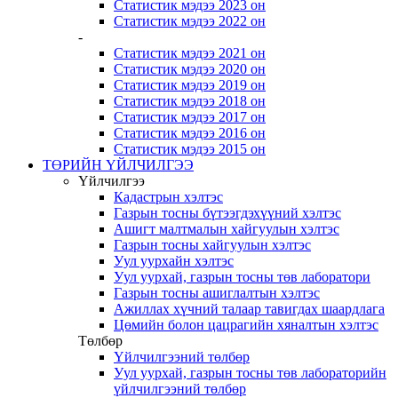
Статистик мэдээ 2023 он
Статистик мэдээ 2022 он
-
Статистик мэдээ 2021 он
Статистик мэдээ 2020 он
Статистик мэдээ 2019 он
Статистик мэдээ 2018 он
Статистик мэдээ 2017 он
Статистик мэдээ 2016 он
Статистик мэдээ 2015 он
ТӨРИЙН ҮЙЛЧИЛГЭЭ
Үйлчилгээ
Кадастрын хэлтэс
Газрын тосны бүтээгдэхүүний хэлтэс
Ашигт малтмалын хайгуулын хэлтэс
Газрын тосны хайгуулын хэлтэс
Уул уурхайн хэлтэс
Уул уурхай, газрын тосны төв лаборатори
Газрын тосны ашиглалтын хэлтэс
Ажиллах хүчний талаар тавигдах шаардлага
Цөмийн болон цацрагийн хяналтын хэлтэс
Төлбөр
Үйлчилгээний төлбөр
Уул уурхай, газрын тосны төв лабораторийн
үйлчилгээний төлбөр