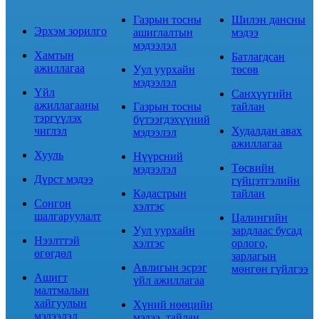
Газрын тосны
Шилэн дансны
Эрхэм зорилго
ашиглалтын
мэдээ
мэдээлэл
Хамтын
Батлагдсан
ажиллагаа
Уул уурхайн
төсөв
мэдээлэл
Үйл
Санхүүгийн
ажиллагааны
Газрын тосны
тайлан
тэргүүлэх
бүтээгдэхүүний
чиглэл
Худалдан авах
мэдээлэл
ажиллагаа
Хууль
Нүүрсний
Төсвийн
мэдээлэл
Дүрст мэдээ
гүйцэтгэлийн
Кадастрын
тайлан
Сонгон
хэлтэс
шалгаруулалт
Цалингийн
Уул уурхайн
зардлаас бусад
Нээлттэй
хэлтэс
орлого,
өгөгдөл
зарлагын
Авлигын эсрэг
мөнгөн гүйлгээ
Ашигт
үйл ажиллагаа
малтмалын
хайгуулын
Хүний нөөцийн
мэдээлэл
мэдээ, тайлан