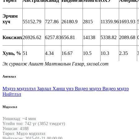
Төрөл
Австрали
Канад
Индонези
Монгол
ОХУ
Америк
Эрчим
хүч
55152.79
727.86
26180.9
2815
11359.96
1693.93
Коксжих
26926.62
6257.83
656.81
14138
5338.82
2089.68
Хувь,
%
51
4.34
16.67
10.5
10.3
2.35
Эх сурвалж Ашигт Малтмалын Газар,
sxcoal.com
Ангилал
Мэдээ мэдээлэл
Зарлал
Ханш үнэ
Видео мэдээ
Видео мэдээ
Нийтлэл
Мэдээлэл
Уншихад: ~4 мин
Үгийн тоо: 742 үг (3852 тэмдэгт)
Уншсан: 4188
Төрөл: Мэдээ мэдээлэл
Нийтэлсэн: 2015-01-21 00:00:00