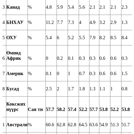
3
Канад
%
4.8
5.9
5.4
5.6
2.1
2.1
2.1
2.3
4
БНХАУ
%
11.2
7.7
7.3
4
4.9
3.2
2.9
1.3
5
ОХУ
%
5.4
6
5.2
5.5
7.9
8.2
8.5
8.4
Өмнөд
6
Африк
%
0
0.2
0.1
0.3
0.3
0.6
0.6
0.3
7
Америк
%
0.1
0
1
0.7
0.3
0.6
0.6
1.5
8
Бусад
%
2.5
2
1.7
1.8
1.3
1.1
1
0.8
Коксжих
нүүрс
Сая тн
57.7
58.2
57.4
52.2
57.7
53.8
52.2
53.8
1
Австрали
%
60.6
62.8
62.8
64.5
63.6
54.9
51.3
51.7