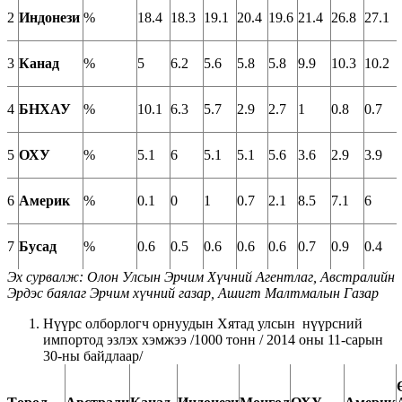
2
Индонези
%
18.4
18.3
19.1
20.4
19.6
21.4
26.8
27.1
3
Канад
%
5
6.2
5.6
5.8
5.8
9.9
10.3
10.2
4
БНХАУ
%
10.1
6.3
5.7
2.9
2.7
1
0.8
0.7
5
ОХУ
%
5.1
6
5.1
5.1
5.6
3.6
2.9
3.9
6
Америк
%
0.1
0
1
0.7
2.1
8.5
7.1
6
7
Бусад
%
0.6
0.5
0.6
0.6
0.6
0.7
0.9
0.4
Эх сурвалж
:
Олон Улсын Эрчим Хүчний Агентлаг, Австралийн
Эрдэс баялаг Эрчим хүчний газар, Ашигт Малтмалын Газар
Нүүрс олборлогч орнуудын Хятад улсын нүүрсний
импортод
эзлэх хэмжээ /1000 тонн / 2014 оны 11-сарын
30-ны байдлаар/