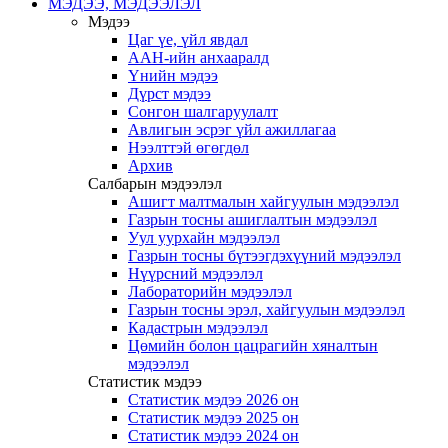
МЭДЭЭ, МЭДЭЭЛЭЛ
Мэдээ
Цаг үе, үйл явдал
ААН-ийн анхааралд
Үнийн мэдээ
Дүрст мэдээ
Сонгон шалгаруулалт
Авлигын эсрэг үйл ажиллагаа
Нээлттэй өгөгдөл
Архив
Салбарын мэдээлэл
Ашигт малтмалын хайгуулын мэдээлэл
Газрын тосны ашиглалтын мэдээлэл
Уул уурхайн мэдээлэл
Газрын тосны бүтээгдэхүүний мэдээлэл
Нүүрсний мэдээлэл
Лабораторийн мэдээлэл
Газрын тосны эрэл, хайгуулын мэдээлэл
Кадастрын мэдээлэл
Цөмийн болон цацрагийн хяналтын
мэдээлэл
Статистик мэдээ
Статистик мэдээ 2026 он
Статистик мэдээ 2025 он
Статистик мэдээ 2024 он