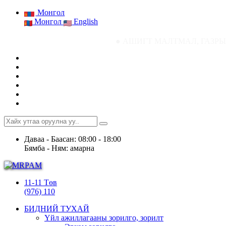
Монгол
Монгол
English
● АШИГТ МАЛТМАЛ, ГАЗРЫН ТОСНЫ ГАЗРЫН
Даваа - Баасан: 08:00 - 18:00
Бямба - Ням: амарна
11-11 Төв
(976) 110
БИДНИЙ ТУХАЙ
Үйл ажиллагааны зорилго, зорилт