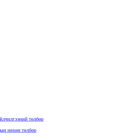
үйлчилгээний төлбөр
дын нөхөн төлбөр