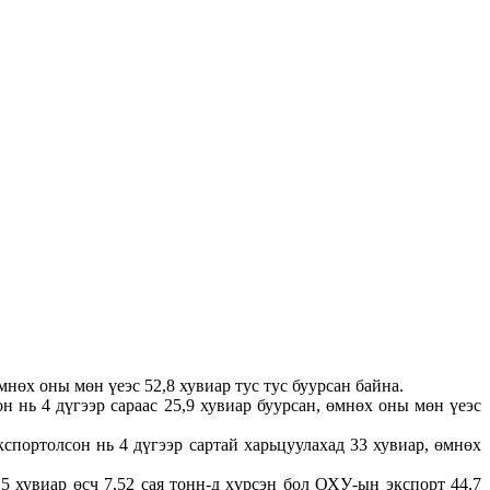
нөх оны мөн үеэс 52,8 хувиар тус тус буурсан байна.
 нь 4 дүгээр сараас 25,9 хувиар буурсан, өмнөх оны мөн үеэс
портолсон нь 4 дүгээр сартай харьцуулахад 33 хувиар, өмнөх
 хувиар өсч 7,52 сая тонн-д хүрсэн бол ОХУ-ын экспорт 44,7