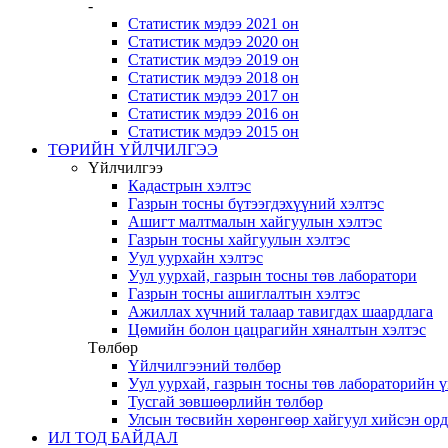
-
Статистик мэдээ 2021 он
Статистик мэдээ 2020 он
Статистик мэдээ 2019 он
Статистик мэдээ 2018 он
Статистик мэдээ 2017 он
Статистик мэдээ 2016 он
Статистик мэдээ 2015 он
ТӨРИЙН ҮЙЛЧИЛГЭЭ
Үйлчилгээ
Кадастрын хэлтэс
Газрын тосны бүтээгдэхүүний хэлтэс
Ашигт малтмалын хайгуулын хэлтэс
Газрын тосны хайгуулын хэлтэс
Уул уурхайн хэлтэс
Уул уурхай, газрын тосны төв лаборатори
Газрын тосны ашиглалтын хэлтэс
Ажиллах хүчний талаар тавигдах шаардлага
Цөмийн болон цацрагийн хяналтын хэлтэс
Төлбөр
Үйлчилгээний төлбөр
Уул уурхай, газрын тосны төв лабораторийн 
Тусгай зөвшөөрлийн төлбөр
Улсын төсвийн хөрөнгөөр хайгуул хийсэн ор
ИЛ ТОД БАЙДАЛ