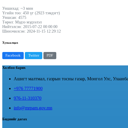
Уншихад: ~3 мин
Үгийн тоо: 450 үг (2923 тэмдэгт)
Уншсан: 4575
Төрөл: Мэдээ мэдээлэл
Нийтэлсэн: 2015-07-22 00:00:00
Шинэчилсэн: 2024-11-15 12:29:12
Хуваалцах
Facebook
Twitter
PDF
Холбоо барих
Ашигт малтмал, газрын тосны газар, Монгол Улс, Улаанба
+976 77771900
976-11-310370
info@mrpam.gov.mn
Биднийг дагах