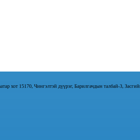
атар хот 15170, Чингэлтэй дүүрэг, Барилгачдын талбай-3, Засгий