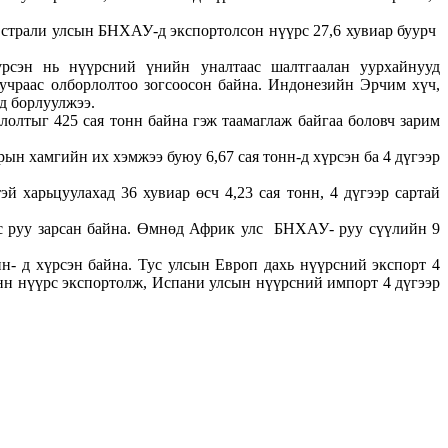
встрали улсын БНХАУ-д экспортолсон нүүрс 27,6 хувиар буурч
үрсэн нь нүүрсний үнийн уналтаас шалтгаалан уурхайнууд
учраас олборлолтоо зогсоосон байна. Индонезийн Эрчим хүч,
д борлуулжээ.
олтыг 425 сая тонн байна гэж таамаглаж байгаа боловч зарим
ын хамгийн их хэмжээ буюу 6,67 сая тонн-д хүрсэн ба 4 дүгээр
 харьцуулахад 36 хувиар өсч 4,23 сая тонн, 4 дүгээр сартай
улс руу зарсан байна. Өмнөд Африк улс БНХАУ- руу сүүлийн 9
- д хүрсэн байна. Тус улсын Европ дахь нүүрсний экспорт 4
тонн нүүрс экспортолж, Испани улсын нүүрсний импорт 4 дүгээр