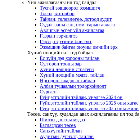
Үйл ажиллагааны ил тод байдал
Тусгай зөвшөөрөл эзэмшигч
Төсөл, хөтөлбөр
Тайлан, төлөвлөгөө, дотоод аудит
Судалгааны сан, ном, гарын авлага
Авлигын эсрэг үйл ажиллагаа
Газрын гэрчилгээ
Гэрээ, гэрээний биелэлт
Эзэмшиж байгаа оюуны өмчийн эрх
Хүний нөөцийн ил тод байдал
Ёс зүйн дэд хорооны тайлан
Сул орон тооны зар
Хүний нөөцийн стратеги
Хүний нөөцийн мэдээ, тайлан
Өргөдөл, гомдлын тайлан
Албан тушаалын тодорхойлолт
Сургалт
Гүйцэтгэлийн тайлан, үнэлгээ 2024 он
Гүйцэтгэлийн тайлан, үнэлгээ 2025 оны хага
Гүйцэтгэлийн тайлан, үнэлгээ 2025 оны жили
Төсөв, санхүү, худалдан авах ажиллагааны ил тод б
Шилэн дансны мэдээ
Батлагдсан төсөв
Санхүүгийн тайлан
Аудитын дүгнэлт, тайлан