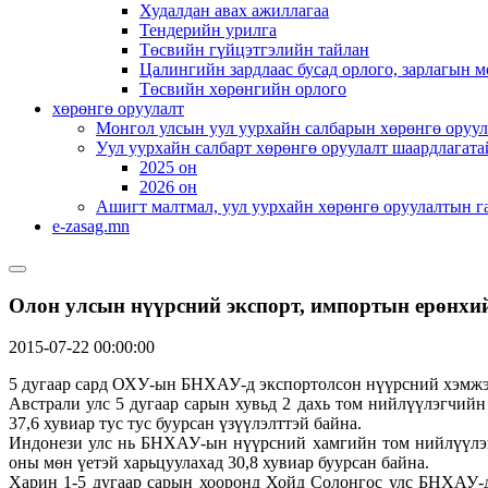
Худалдан авах ажиллагаа
Тендерийн урилга
Төсвийн гүйцэтгэлийн тайлан
Цалингийн зардлаас бусад орлого, зарлагын м
Төсвийн хөрөнгийн орлого
хөрөнгө оруулалт
Монгол улсын уул уурхайн салбарын хөрөнгө оруул
Уул уурхайн салбарт хөрөнгө оруулалт шаардлагата
2025 он
2026 он
Ашигт малтмал, уул уурхайн хөрөнгө оруулалтын г
e-zasag.mn
Олон улсын нүүрсний экспорт, импортын ерөнхий
2015-07-22 00:00:00
5 дугаар сард ОХУ-ын БНХАУ-д экспортолсон нүүрсний хэмжээ 1,
Австрали улс 5 дугаар сарын хувьд 2 дахь том нийлүүлэгчийн
37,6 хувиар тус тус буурсан үзүүлэлттэй байна.
Индонези улс нь БНХАУ-ын нүүрсний хамгийн том нийлүүлэгчи
оны мөн үетэй харьцуулахад 30,8 хувиар буурсан байна.
Харин 1-5 дугаар сарын хооронд Хойд Солонгос улс БНХАУ-д 