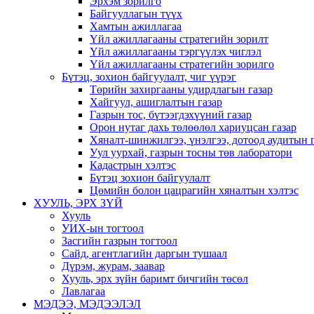
Эрхэм зорилго
Байгууллагын түүх
Хамтын ажиллагаа
Үйл ажиллагааны стратегийн зорилт
Үйл ажиллагааны тэргүүлэх чиглэл
Үйл ажиллагааны стратегийн зорилго
Бүтэц, зохион байгуулалт, чиг үүрэг
Төрийн захиргааны удирдлагын газар
Хайгуул, ашиглалтын газар
Газрын тос, бүтээгдэхүүний газар
Орон нутаг дахь төлөөлөл хариуцсан газар
Хяналт-шинжилгээ, үнэлгээ, дотоод аудитын 
Уул уурхай, газрын тосны төв лаборатори
Кадастрын хэлтэс
Бүтэц зохион байгуулалт
Цөмийн болон цацрагийн хяналтын хэлтэс
ХУУЛЬ, ЭРХ ЗҮЙ
Хууль
УИХ-ын тогтоол
Засгийн газрын тогтоол
Сайд, агентлагийн даргын тушаал
Дүрэм, журам, заавар
Хууль, эрх зүйн баримт бичгийн төсөл
Лавлагаа
МЭДЭЭ, МЭДЭЭЛЭЛ