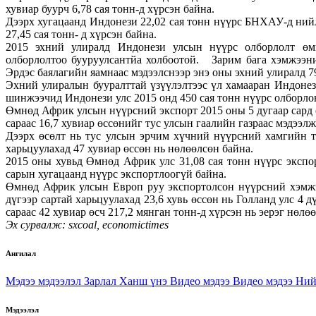
хувиар буурч 6,78 сая тонн-д хүрсэн байна.
Дээрх хугацаанд Индонези 22,02 сая тонн нүүрс БНХАУ-д ний
27,45 сая тонн- д хүрсэн байна.
2015 эхний улиралд Индонези улсын нүүрс олборлолт өмн
олборлолтоо бууруулсантйа холбоотой. Зарим бага хэмжээни
Эрдэс баялагийн яамнаас мэдээлснээр энэ оны эхний улиралд 7
Эхний улиралын бууралттай үзүүлэлтээс үл хамааран Индонез
шинжээчид Индонези улс 2015 онд 450 сая тонн нүүрс олборло
Өмнөд Африк улсын нүүрсний экспорт 2015 оны 5 дугаар сард ө
сараас 16,7 хувиар өссөнийг тус улсын гаалийн газраас мэдээлж
Дээрх өсөлт нь тус улсын эрчим хүчний нүүрсний хамгийн то
харьцуулахад 47 хувиар өссөн нь нөлөөлсөн байна.
2015 оны хувьд Өмнөд Африк улс 31,08 сая тонн нүүрс экспо
сарын хугацаанд нүүрс экспортлоогүй байна.
Өмнөд Африк улсын Европ руу экспортолсон нүүрсний хэмжээ
дүгээр сартай харьцуулахад 23,6 хувь өссөн нь Голланд улс 4
сараас 42 хувиар өсч 217,2 мянган тонн-д хүрсэн нь эерэг нөлө
Эх сурвалж
: sxcoal,
economictimes
Ангилал
Мэдээ мэдээлэл
Зарлал
Ханш үнэ
Видео мэдээ
Видео мэдээ
Ний
Мэдээлэл