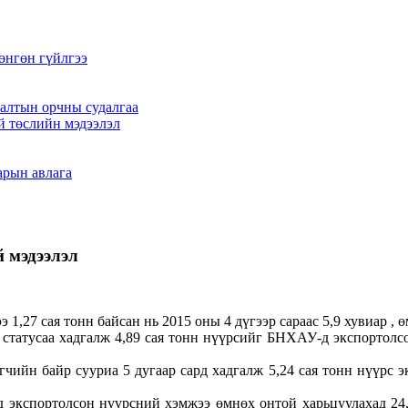
өнгөн гүйлгээ
алтын орчны судалгаа
й төслийн мэдээлэл
арын авлага
 мэдээлэл
27 сая тонн байсан нь 2015 оны 4 дүгээр сараас 5,9 хувиар , өм
 статусаа хадгалж 4,89 сая тонн нүүрсийг БНХАУ-д экспортолсон
йн байр сууриа 5 дугаар сард хадгалж 5,24 сая тонн нүүрс экс
экспортолсон нүүрсний хэмжээ өмнөх онтой харьцуулахад 24,5