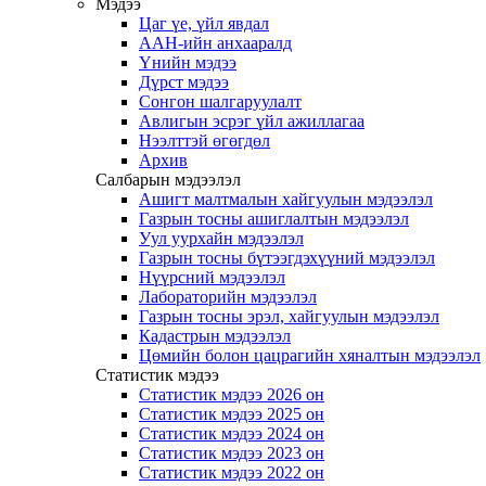
Мэдээ
Цаг үе, үйл явдал
ААН-ийн анхааралд
Үнийн мэдээ
Дүрст мэдээ
Сонгон шалгаруулалт
Авлигын эсрэг үйл ажиллагаа
Нээлттэй өгөгдөл
Архив
Салбарын мэдээлэл
Ашигт малтмалын хайгуулын мэдээлэл
Газрын тосны ашиглалтын мэдээлэл
Уул уурхайн мэдээлэл
Газрын тосны бүтээгдэхүүний мэдээлэл
Нүүрсний мэдээлэл
Лабораторийн мэдээлэл
Газрын тосны эрэл, хайгуулын мэдээлэл
Кадастрын мэдээлэл
Цөмийн болон цацрагийн хяналтын мэдээлэл
Статистик мэдээ
Статистик мэдээ 2026 он
Статистик мэдээ 2025 он
Статистик мэдээ 2024 он
Статистик мэдээ 2023 он
Статистик мэдээ 2022 он