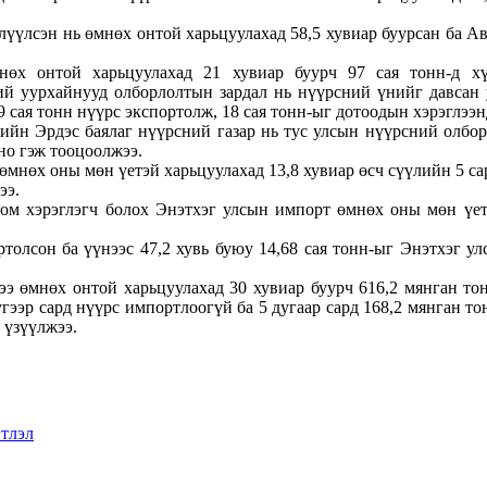
лүүлсэн нь өмнөх онтой харьцуулахад 58,5 хувиар буурсан ба А
өх онтой харьцуулахад 21 хувиар буурч 97 сая тонн-д х
й уурхайнууд олборлолтын зардал нь нүүрсний үнийг давсан 
9 сая тонн нүүрс экспортолж, 18 сая тонн-ыг дотоодын хэрэглээн
ийн Эрдэс баялаг нүүрсний газар нь тус улсын нүүрсний олборл
но гэж тооцоолжээ.
мнөх оны мөн үетэй харьцуулахад 13,8 хувиар өсч сүүлийн 5 сар
ээ.
м хэрэглэгч болох Энэтхэг улсын импорт өмнөх оны мөн үетэй
ртолсон ба үүнээс 47,2 хувь буюу 14,68 сая тонн-ыг Энэтхэг 
 өмнөх онтой харьцуулахад 30 хувиар буурч 616,2 мянган тонн
 дүгээр сард нүүрс импортлоогүй ба 5 дугаар сард 168,2 мянган 
ө үзүүлжээ.
тлэл