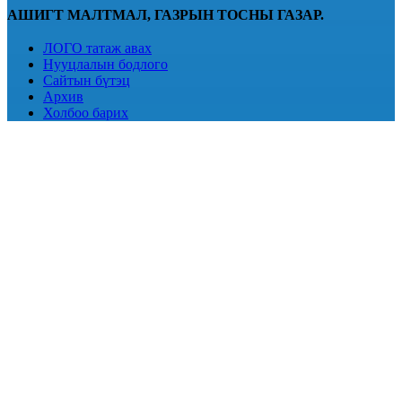
АШИГТ МАЛТМАЛ, ГАЗРЫН ТОСНЫ ГАЗАР.
ЛОГО татаж авах
Нууцлалын бодлого
Сайтын бүтэц
Архив
Холбоо барих