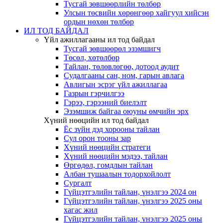
Тусгай зөвшөөрлийн төлбөр
Улсын төсвийн хөрөнгөөр хайгуул хийсэн
ордын нөхөн төлбөр
ИЛ ТОД БАЙДАЛ
Үйл ажиллагааны ил тод байдал
Тусгай зөвшөөрөл эзэмшигч
Төсөл, хөтөлбөр
Тайлан, төлөвлөгөө, дотоод аудит
Судалгааны сан, ном, гарын авлага
Авлигын эсрэг үйл ажиллагаа
Газрын гэрчилгээ
Гэрээ, гэрээний биелэлт
Эзэмшиж байгаа оюуны өмчийн эрх
Хүний нөөцийн ил тод байдал
Ёс зүйн дэд хорооны тайлан
Сул орон тооны зар
Хүний нөөцийн стратеги
Хүний нөөцийн мэдээ, тайлан
Өргөдөл, гомдлын тайлан
Албан тушаалын тодорхойлолт
Сургалт
Гүйцэтгэлийн тайлан, үнэлгээ 2024 он
Гүйцэтгэлийн тайлан, үнэлгээ 2025 оны
хагас жил
Гүйцэтгэлийн тайлан, үнэлгээ 2025 оны