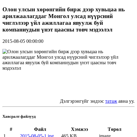
Олон улсын хөрөнгийн бирж дээр хувьцаа нь
арилжаалагддаг Монгол улсад нүүрсний
чиглэлээр үйл ажиллагаа явуулж буй
компаниудын үнэт цаасны товч мэдээлэл
2015-08-05 00:00:00
Дэлгэрэнгүйг эндээс
татаж
авна уу.
Хавсралт файлууд
#
Файл
Хэмжээ
Төрөл
1
2015-08-05-1.jpg
465 KB
image