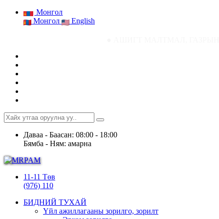
Монгол
Монгол
English
● АШИГТ МАЛТМАЛ, ГАЗРЫН ТОСНЫ ГАЗР
Даваа - Баасан: 08:00 - 18:00
Бямба - Ням: амарна
11-11 Төв
(976) 110
БИДНИЙ ТУХАЙ
Үйл ажиллагааны зорилго, зорилт