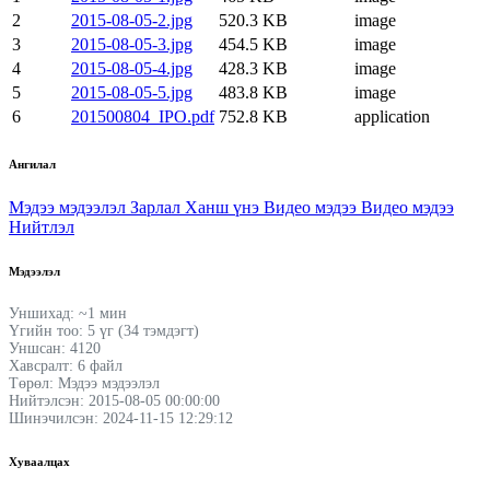
2
2015-08-05-2.jpg
520.3 KB
image
3
2015-08-05-3.jpg
454.5 KB
image
4
2015-08-05-4.jpg
428.3 KB
image
5
2015-08-05-5.jpg
483.8 KB
image
6
201500804_IPO.pdf
752.8 KB
application
Ангилал
Мэдээ мэдээлэл
Зарлал
Ханш үнэ
Видео мэдээ
Видео мэдээ
Нийтлэл
Мэдээлэл
Уншихад: ~1 мин
Үгийн тоо: 5 үг (34 тэмдэгт)
Уншсан: 4120
Хавсралт: 6 файл
Төрөл: Мэдээ мэдээлэл
Нийтэлсэн: 2015-08-05 00:00:00
Шинэчилсэн: 2024-11-15 12:29:12
Хуваалцах