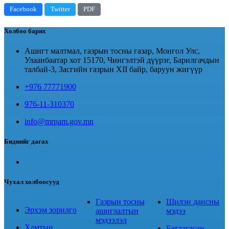
Facebook
Twitter
PDF
Холбоо барих
Ашигт малтмал, газрын тосны газар, Монгол Улс,
Улаанбаатар хот 15170, Чингэлтэй дүүрэг, Барилгачдын
талбай-3, Засгийн газрын XII байр, баруун жигүүр
+976 77771900
976-11-310370
info@mrpam.gov.mn
Биднийг дагах
Чухал холбоосууд
Газрын тосны
Шилэн дансны
Эрхэм зорилго
ашиглалтын
мэдээ
мэдээлэл
Хамтын
Батлагдсан