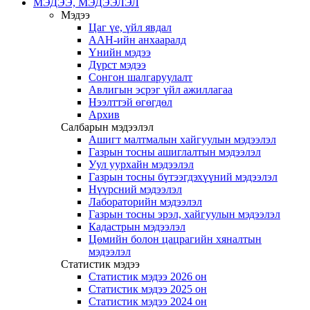
МЭДЭЭ, МЭДЭЭЛЭЛ
Мэдээ
Цаг үе, үйл явдал
ААН-ийн анхааралд
Үнийн мэдээ
Дүрст мэдээ
Сонгон шалгаруулалт
Авлигын эсрэг үйл ажиллагаа
Нээлттэй өгөгдөл
Архив
Салбарын мэдээлэл
Ашигт малтмалын хайгуулын мэдээлэл
Газрын тосны ашиглалтын мэдээлэл
Уул уурхайн мэдээлэл
Газрын тосны бүтээгдэхүүний мэдээлэл
Нүүрсний мэдээлэл
Лабораторийн мэдээлэл
Газрын тосны эрэл, хайгуулын мэдээлэл
Кадастрын мэдээлэл
Цөмийн болон цацрагийн хяналтын
мэдээлэл
Статистик мэдээ
Статистик мэдээ 2026 он
Статистик мэдээ 2025 он
Статистик мэдээ 2024 он