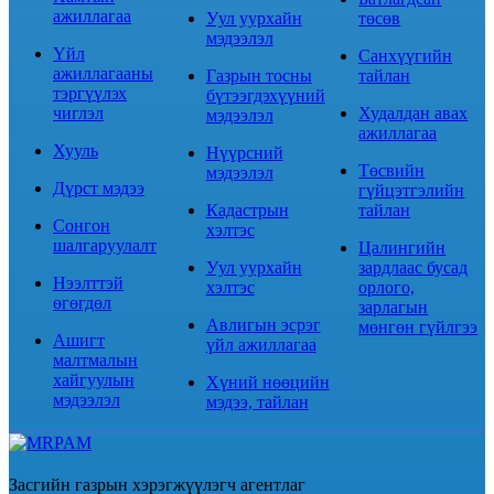
ажиллагаа
Уул уурхайн
төсөв
мэдээлэл
Үйл
Санхүүгийн
ажиллагааны
Газрын тосны
тайлан
тэргүүлэх
бүтээгдэхүүний
чиглэл
Худалдан авах
мэдээлэл
ажиллагаа
Хууль
Нүүрсний
Төсвийн
мэдээлэл
Дүрст мэдээ
гүйцэтгэлийн
Кадастрын
тайлан
Сонгон
хэлтэс
шалгаруулалт
Цалингийн
Уул уурхайн
зардлаас бусад
Нээлттэй
хэлтэс
орлого,
өгөгдөл
зарлагын
Авлигын эсрэг
мөнгөн гүйлгээ
Ашигт
үйл ажиллагаа
малтмалын
хайгуулын
Хүний нөөцийн
мэдээлэл
мэдээ, тайлан
Засгийн газрын хэрэгжүүлэгч агентлаг