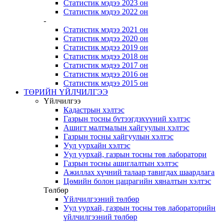
Статистик мэдээ 2023 он
Статистик мэдээ 2022 он
-
Статистик мэдээ 2021 он
Статистик мэдээ 2020 он
Статистик мэдээ 2019 он
Статистик мэдээ 2018 он
Статистик мэдээ 2017 он
Статистик мэдээ 2016 он
Статистик мэдээ 2015 он
ТӨРИЙН ҮЙЛЧИЛГЭЭ
Үйлчилгээ
Кадастрын хэлтэс
Газрын тосны бүтээгдэхүүний хэлтэс
Ашигт малтмалын хайгуулын хэлтэс
Газрын тосны хайгуулын хэлтэс
Уул уурхайн хэлтэс
Уул уурхай, газрын тосны төв лаборатори
Газрын тосны ашиглалтын хэлтэс
Ажиллах хүчний талаар тавигдах шаардлага
Цөмийн болон цацрагийн хяналтын хэлтэс
Төлбөр
Үйлчилгээний төлбөр
Уул уурхай, газрын тосны төв лабораторийн
үйлчилгээний төлбөр