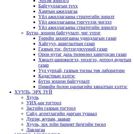
Эрхэм зорилго
Байгууллагын түүх
Хамтын ажиллагаа
Үйл ажиллагааны стратегийн зорилт
Үйл ажиллагааны тэргүүлэх чиглэл
Үйл ажиллагааны стратегийн зорилго
Бүтэц, зохион байгуулалт, чиг үүрэг
Төрийн захиргааны удирдлагын газар
Хайгуул, ашиглалтын газар
Газрын тос, бүтээгдэхүүний газар
Орон нутаг дахь төлөөлөл хариуцсан газар
Хяналт-шинжилгээ, үнэлгээ, дотоод аудитын
газар
Уул уурхай, газрын тосны төв лаборатори
Кадастрын хэлтэс
Бүтэц зохион байгуулалт
Цөмийн болон цацрагийн хяналтын хэлтэс
ХУУЛЬ, ЭРХ ЗҮЙ
Хууль
УИХ-ын тогтоол
Засгийн газрын тогтоол
Сайд, агентлагийн даргын тушаал
Дүрэм, журам, заавар
Хууль, эрх зүйн баримт бичгийн төсөл
Лавлагаа