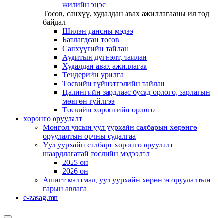
жилийн эцэс
Төсөв, санхүү, худалдан авах ажиллагааны ил тод
байдал
Шилэн дансны мэдээ
Батлагдсан төсөв
Санхүүгийн тайлан
Аудитын дүгнэлт, тайлан
Худалдан авах ажиллагаа
Тендерийн урилга
Төсвийн гүйцэтгэлийн тайлан
Цалингийн зардлаас бусад орлого, зарлагын
мөнгөн гүйлгээ
Төсвийн хөрөнгийн орлого
хөрөнгө оруулалт
Монгол улсын уул уурхайн салбарын хөрөнгө
оруулалтын орчны судалгаа
Уул уурхайн салбарт хөрөнгө оруулалт
шаардлагатай төслийн мэдээлэл
2025 он
2026 он
Ашигт малтмал, уул уурхайн хөрөнгө оруулалтын
гарын авлага
e-zasag.mn