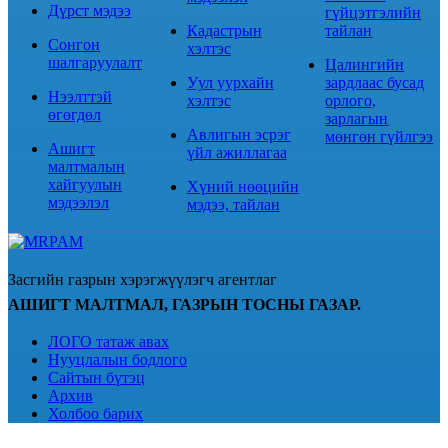
Дүрст мэдээ
гүйцэтгэлийн
Кадастрын
тайлан
Сонгон
хэлтэс
шалгаруулалт
Цалингийн
Уул уурхайн
зардлаас бусад
Нээлттэй
хэлтэс
орлого,
өгөгдөл
зарлагын
Авлигын эсрэг
мөнгөн гүйлгээ
Ашигт
үйл ажиллагаа
малтмалын
хайгуулын
Хүний нөөцийн
мэдээлэл
мэдээ, тайлан
Засгийн газрын хэрэгжүүлэгч агентлаг
АШИГТ МАЛТМАЛ, ГАЗРЫН ТОСНЫ ГАЗАР.
ЛОГО татаж авах
Нууцлалын бодлого
Сайтын бүтэц
Архив
Холбоо барих