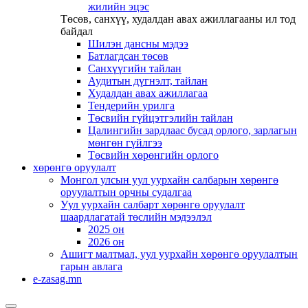
жилийн эцэс
Төсөв, санхүү, худалдан авах ажиллагааны ил тод
байдал
Шилэн дансны мэдээ
Батлагдсан төсөв
Санхүүгийн тайлан
Аудитын дүгнэлт, тайлан
Худалдан авах ажиллагаа
Тендерийн урилга
Төсвийн гүйцэтгэлийн тайлан
Цалингийн зардлаас бусад орлого, зарлагын
мөнгөн гүйлгээ
Төсвийн хөрөнгийн орлого
хөрөнгө оруулалт
Монгол улсын уул уурхайн салбарын хөрөнгө
оруулалтын орчны судалгаа
Уул уурхайн салбарт хөрөнгө оруулалт
шаардлагатай төслийн мэдээлэл
2025 он
2026 он
Ашигт малтмал, уул уурхайн хөрөнгө оруулалтын
гарын авлага
e-zasag.mn