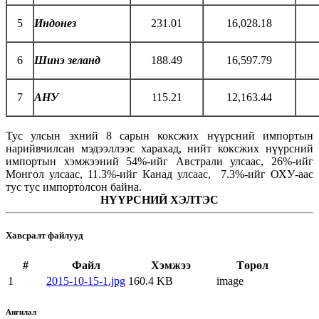
5
Индонез
231.01
16,028.18
6
Шинэ зеланд
188.49
16,597.79
7
АНУ
115.21
12,163.44
Тус улсын эхний 8 сарын коксжих нүүрсний импортын
нарийвчилсан мэдээллээс харахад, нийт коксжих нүүрсний
импортын хэмжээний 54%-ийг Австрали улсаас, 26%-ийг
Монгол улсаас, 11.3%-ийг Канад улсаас, 7.3%-ийг ОХУ-аас
тус тус импортолсон байна.
НҮҮРСНИЙ ХЭЛТЭС
Хавсралт файлууд
#
Файл
Хэмжээ
Төрөл
1
2015-10-15-1.jpg
160.4 KB
image
Ангилал