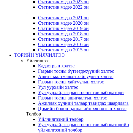
Статистик мэдээ 2023 он
Статистик мэдээ 2022 он
-
Статистик мэдээ 2021 он
Статистик мэдээ 2020 он
Статистик мэдээ 2019 он
Статистик мэдээ 2018 он
Статистик мэдээ 2017 он
Статистик мэдээ 2016 он
Статистик мэдээ 2015 он
ТӨРИЙН ҮЙЛЧИЛГЭЭ
Үйлчилгээ
Кадастрын хэлтэс
Газрын тосны бүтээгдэхүүний хэлтэс
Ашигт малтмалын хайгуулын хэлтэс
Газрын тосны хайгуулын хэлтэс
Уул уурхайн хэлтэс
Уул уурхай, газрын тосны төв лаборатори
Газрын тосны ашиглалтын хэлтэс
Ажиллах хүчний талаар тавигдах шаардлага
Цөмийн болон цацрагийн хяналтын хэлтэс
Төлбөр
Үйлчилгээний төлбөр
Уул уурхай, газрын тосны төв лабораторийн
үйлчилгээний төлбөр