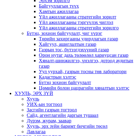
Эрхэм зорилго
Байгууллагын түүх
Хамтын ажиллагаа
Үйл ажиллагааны стратегийн зорилт
Үйл ажиллагааны тэргүүлэх чиглэл
Үйл ажиллагааны стратегийн зорилго
Бүтэц, зохион байгуулалт, чиг үүрэг
Төрийн захиргааны удирдлагын газар
Хайгуул, ашиглалтын газар
Газрын тос, бүтээгдэхүүний газар
Орон нутаг дахь төлөөлөл хариуцсан газар
Хяналт-шинжилгээ, үнэлгээ, дотоод аудитын
газар
Уул уурхай, газрын тосны төв лаборатори
Кадастрын хэлтэс
Бүтэц зохион байгуулалт
Цөмийн болон цацрагийн хяналтын хэлтэс
ХУУЛЬ, ЭРХ ЗҮЙ
Хууль
УИХ-ын тогтоол
Засгийн газрын тогтоол
Сайд, агентлагийн даргын тушаал
Дүрэм, журам, заавар
Хууль, эрх зүйн баримт бичгийн төсөл
Лавлагаа