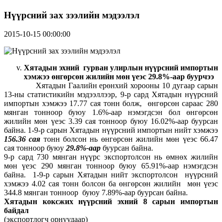
Нүүрсний зах зээлийн мэдээлэл
2015-10-15 00:00:00
Хятадын эхний гурван улирлын нүүрсний импортын
хэмжээ өнгөрсөн жилийн мөн үеэс 29.8%-аар буурчээ
Хятадын Гаалийн ерөнхий хорооны 10 дугаар сарын
13-ны статистикийн мэдээллээр, 9-р сард Хятадын нүүрсний
импортын хэмжээ 17.77 сая тонн болж, өнгөрсөн сараас 280
мянган тонноор буюу 1.6%-аар нэмэгдсэн бол өнгөрсөн
жилийн мөн үеэс 3.39 сая тонноор буюу 16.02%-аар буурсан
байна. 1-9-р сарын Хятадын нүүрсний импортын нийт хэмжээ
156.36 сая
тонн болсон нь өнгөрсөн жилийн мөн үеэс 66.47
сая тонноор буюу
29.8%-аар
буурсан байна.
9-р сард 730 мянган нүүрс экспортолсон нь өмнөх жилийн
мөн үеэс 290 мянган тонноор буюу 65.91%-аар нэмэгдсэн
байна. 1-9-р сарын Хятадын нийт экспортолсон нүүрсний
хэмжээ 4.02 сая тонн болсон ба өнгөрсөн жилийн мөн үеэс
344.8 мянган тонноор буюу 7.89%-аар буурсан байна.
Хятадын коксжих нүүрсний эхний 8 сарын импортын
байдал
(экспортлогч орнуудаар)