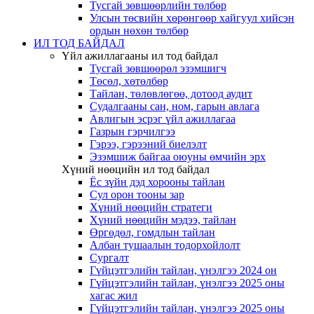
Тусгай зөвшөөрлийн төлбөр
Улсын төсвийн хөрөнгөөр хайгуул хийсэн
ордын нөхөн төлбөр
ИЛ ТОД БАЙДАЛ
Үйл ажиллагааны ил тод байдал
Тусгай зөвшөөрөл эзэмшигч
Төсөл, хөтөлбөр
Тайлан, төлөвлөгөө, дотоод аудит
Судалгааны сан, ном, гарын авлага
Авлигын эсрэг үйл ажиллагаа
Газрын гэрчилгээ
Гэрээ, гэрээний биелэлт
Эзэмшиж байгаа оюуны өмчийн эрх
Хүний нөөцийн ил тод байдал
Ёс зүйн дэд хорооны тайлан
Сул орон тооны зар
Хүний нөөцийн стратеги
Хүний нөөцийн мэдээ, тайлан
Өргөдөл, гомдлын тайлан
Албан тушаалын тодорхойлолт
Сургалт
Гүйцэтгэлийн тайлан, үнэлгээ 2024 он
Гүйцэтгэлийн тайлан, үнэлгээ 2025 оны
хагас жил
Гүйцэтгэлийн тайлан, үнэлгээ 2025 оны