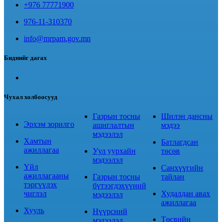
+976 77771900
976-11-310370
info@mrpam.gov.mn
Биднийг дагах
Чухал холбоосууд
Газрын тосны
Шилэн дансны
Эрхэм зорилго
ашиглалтын
мэдээ
мэдээлэл
Хамтын
Батлагдсан
ажиллагаа
Уул уурхайн
төсөв
мэдээлэл
Үйл
Санхүүгийн
ажиллагааны
Газрын тосны
тайлан
тэргүүлэх
бүтээгдэхүүний
чиглэл
Худалдан авах
мэдээлэл
ажиллагаа
Хууль
Нүүрсний
Төсвийн
мэдээлэл