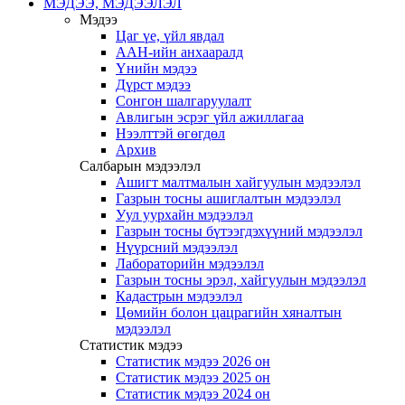
МЭДЭЭ, МЭДЭЭЛЭЛ
Мэдээ
Цаг үе, үйл явдал
ААН-ийн анхааралд
Үнийн мэдээ
Дүрст мэдээ
Сонгон шалгаруулалт
Авлигын эсрэг үйл ажиллагаа
Нээлттэй өгөгдөл
Архив
Салбарын мэдээлэл
Ашигт малтмалын хайгуулын мэдээлэл
Газрын тосны ашиглалтын мэдээлэл
Уул уурхайн мэдээлэл
Газрын тосны бүтээгдэхүүний мэдээлэл
Нүүрсний мэдээлэл
Лабораторийн мэдээлэл
Газрын тосны эрэл, хайгуулын мэдээлэл
Кадастрын мэдээлэл
Цөмийн болон цацрагийн хяналтын
мэдээлэл
Статистик мэдээ
Статистик мэдээ 2026 он
Статистик мэдээ 2025 он
Статистик мэдээ 2024 он