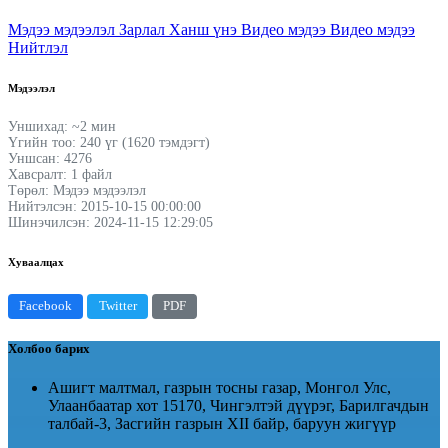
Мэдээ мэдээлэл
Зарлал
Ханш үнэ
Видео мэдээ
Видео мэдээ
Нийтлэл
Мэдээлэл
Уншихад: ~2 мин
Үгийн тоо: 240 үг (1620 тэмдэгт)
Уншсан: 4276
Хавсралт: 1 файл
Төрөл: Мэдээ мэдээлэл
Нийтэлсэн: 2015-10-15 00:00:00
Шинэчилсэн: 2024-11-15 12:29:05
Хуваалцах
Facebook
Twitter
PDF
Холбоо барих
Ашигт малтмал, газрын тосны газар, Монгол Улс,
Улаанбаатар хот 15170, Чингэлтэй дүүрэг, Барилгачдын
талбай-3, Засгийн газрын XII байр, баруун жигүүр