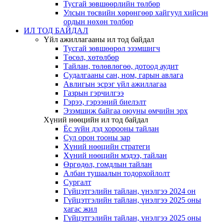
Тусгай зөвшөөрлийн төлбөр
Улсын төсвийн хөрөнгөөр хайгуул хийсэн
ордын нөхөн төлбөр
ИЛ ТОД БАЙДАЛ
Үйл ажиллагааны ил тод байдал
Тусгай зөвшөөрөл эзэмшигч
Төсөл, хөтөлбөр
Тайлан, төлөвлөгөө, дотоод аудит
Судалгааны сан, ном, гарын авлага
Авлигын эсрэг үйл ажиллагаа
Газрын гэрчилгээ
Гэрээ, гэрээний биелэлт
Эзэмшиж байгаа оюуны өмчийн эрх
Хүний нөөцийн ил тод байдал
Ёс зүйн дэд хорооны тайлан
Сул орон тооны зар
Хүний нөөцийн стратеги
Хүний нөөцийн мэдээ, тайлан
Өргөдөл, гомдлын тайлан
Албан тушаалын тодорхойлолт
Сургалт
Гүйцэтгэлийн тайлан, үнэлгээ 2024 он
Гүйцэтгэлийн тайлан, үнэлгээ 2025 оны
хагас жил
Гүйцэтгэлийн тайлан, үнэлгээ 2025 оны