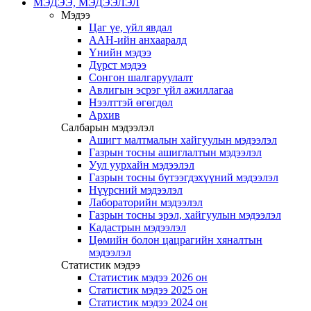
МЭДЭЭ, МЭДЭЭЛЭЛ
Мэдээ
Цаг үе, үйл явдал
ААН-ийн анхааралд
Үнийн мэдээ
Дүрст мэдээ
Сонгон шалгаруулалт
Авлигын эсрэг үйл ажиллагаа
Нээлттэй өгөгдөл
Архив
Салбарын мэдээлэл
Ашигт малтмалын хайгуулын мэдээлэл
Газрын тосны ашиглалтын мэдээлэл
Уул уурхайн мэдээлэл
Газрын тосны бүтээгдэхүүний мэдээлэл
Нүүрсний мэдээлэл
Лабораторийн мэдээлэл
Газрын тосны эрэл, хайгуулын мэдээлэл
Кадастрын мэдээлэл
Цөмийн болон цацрагийн хяналтын
мэдээлэл
Статистик мэдээ
Статистик мэдээ 2026 он
Статистик мэдээ 2025 он
Статистик мэдээ 2024 он