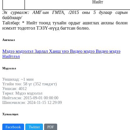
Нийт
Эх сурвалж: АМГ-ын ГМТА, /2015 оны 5 дугаар сарын
байдлаар/
Тайлбар: * Нийт тоонд тухайн ордыг ашиглах анхны болон
нэмэлт тодотгол ТЭЗҮ-нүүд багтсан болно.
Ангилал
Мэдээ мэдээлэл
Зарлал
Ханш үнэ
Видео мэдээ
Видео мэдээ
Нийтлэл
Мэдээлэл
Уншихад: ~1 мин
Үгийн тоо: 58 үг (352 тэмдэгт)
Уншсан: 4012
Төрөл: Мэдээ мэдээлэл
Нийтэлсэн: 2015-09-01 00:00:00
Шинэчилсэн: 2024-11-15 12:29:09
Хуваалцах
Facebook
Twitter
PDF