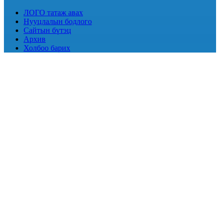
ЛОГО татаж авах
Нууцлалын бодлого
Сайтын бүтэц
Архив
Холбоо барих