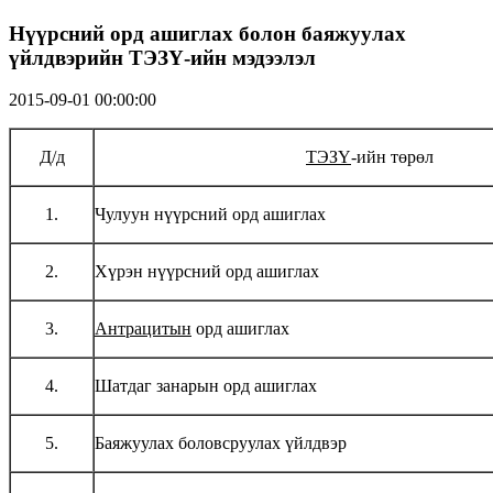
Нүүрсний орд ашиглах болон баяжуулах
үйлдвэрийн ТЭЗҮ-ийн мэдээлэл
2015-09-01 00:00:00
Д/д
ТЭЗҮ
-ийн төрөл
1.
Чулуун нүүрсний орд ашиглах
2.
Хүрэн нүүрсний орд ашиглах
3.
Антрацитын
орд ашиглах
4.
Шатдаг занарын орд ашиглах
5.
Баяжуулах боловсруулах үйлдвэр