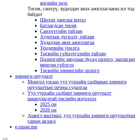
жилийн эцэс
Төсөв, санхүү, худалдан авах ажиллагааны ил тод
байдал
Шилэн дансны мэдээ
Батлагдсан төсөв
Санхүүгийн тайлан
Аудитын дүгнэлт, тайлан
Худалдан авах ажиллагаа
Тендерийн урилга
Төсвийн гүйцэтгэлийн тайлан
Цалингийн зардлаас бусад орлого, зарлагын
мөнгөн гүйлгээ
Төсвийн хөрөнгийн орлого
хөрөнгө оруулалт
Монгол улсын уул уурхайн салбарын хөрөнгө
оруулалтын орчны судалгаа
Уул уурхайн салбарт хөрөнгө оруулалт
шаардлагатай төслийн мэдээлэл
2025 он
2026 он
Ашигт малтмал, уул уурхайн хөрөнгө оруулалтын
гарын авлага
e-zasag.mn