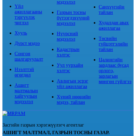
мэдээлэл
Үйл
Санхүүгийн
ажиллагааны
Газрын тосны
тайлан
тэргүүлэх
бүтээгдэхүүний
чиглэл
Худалдан авах
мэдээлэл
ажиллагаа
Хууль
Нүүрсний
Төсвийн
мэдээлэл
Дүрст мэдээ
гүйцэтгэлийн
Кадастрын
тайлан
Сонгон
хэлтэс
шалгаруулалт
Цалингийн
Уул уурхайн
зардлаас бусад
Нээлттэй
хэлтэс
орлого,
өгөгдөл
зарлагын
Авлигын эсрэг
мөнгөн гүйлгээ
Ашигт
үйл ажиллагаа
малтмалын
хайгуулын
Хүний нөөцийн
мэдээлэл
мэдээ, тайлан
Засгийн газрын хэрэгжүүлэгч агентлаг
АШИГТ МАЛТМАЛ, ГАЗРЫН ТОСНЫ ГАЗАР.