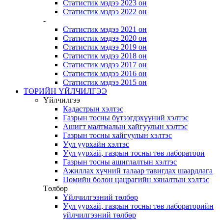
Статистик мэдээ 2023 он
Статистик мэдээ 2022 он
-
Статистик мэдээ 2021 он
Статистик мэдээ 2020 он
Статистик мэдээ 2019 он
Статистик мэдээ 2018 он
Статистик мэдээ 2017 он
Статистик мэдээ 2016 он
Статистик мэдээ 2015 он
ТӨРИЙН ҮЙЛЧИЛГЭЭ
Үйлчилгээ
Кадастрын хэлтэс
Газрын тосны бүтээгдэхүүний хэлтэс
Ашигт малтмалын хайгуулын хэлтэс
Газрын тосны хайгуулын хэлтэс
Уул уурхайн хэлтэс
Уул уурхай, газрын тосны төв лаборатори
Газрын тосны ашиглалтын хэлтэс
Ажиллах хүчний талаар тавигдах шаардлага
Цөмийн болон цацрагийн хяналтын хэлтэс
Төлбөр
Үйлчилгээний төлбөр
Уул уурхай, газрын тосны төв лабораторийн
үйлчилгээний төлбөр