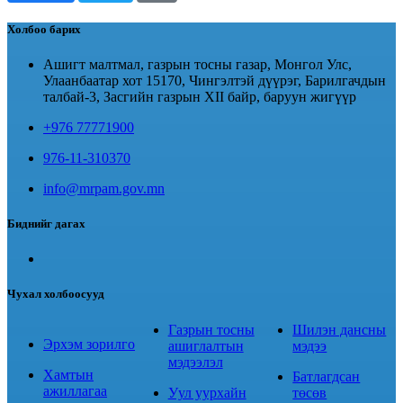
Холбоо барих
Ашигт малтмал, газрын тосны газар, Монгол Улс,
Улаанбаатар хот 15170, Чингэлтэй дүүрэг, Барилгачдын
талбай-3, Засгийн газрын XII байр, баруун жигүүр
+976 77771900
976-11-310370
info@mrpam.gov.mn
Биднийг дагах
Чухал холбоосууд
Газрын тосны
Шилэн дансны
Эрхэм зорилго
ашиглалтын
мэдээ
мэдээлэл
Хамтын
Батлагдсан
ажиллагаа
Уул уурхайн
төсөв