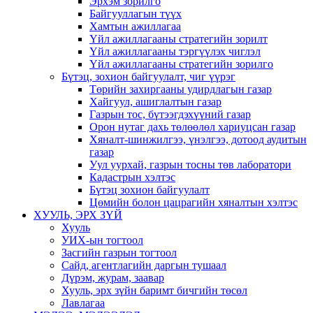
Эрхэм зорилго
Байгууллагын түүх
Хамтын ажиллагаа
Үйл ажиллагааны стратегийн зорилт
Үйл ажиллагааны тэргүүлэх чиглэл
Үйл ажиллагааны стратегийн зорилго
Бүтэц, зохион байгуулалт, чиг үүрэг
Төрийн захиргааны удирдлагын газар
Хайгуул, ашиглалтын газар
Газрын тос, бүтээгдэхүүний газар
Орон нутаг дахь төлөөлөл хариуцсан газар
Хяналт-шинжилгээ, үнэлгээ, дотоод аудитын
газар
Уул уурхай, газрын тосны төв лаборатори
Кадастрын хэлтэс
Бүтэц зохион байгуулалт
Цөмийн болон цацрагийн хяналтын хэлтэс
ХУУЛЬ, ЭРХ ЗҮЙ
Хууль
УИХ-ын тогтоол
Засгийн газрын тогтоол
Сайд, агентлагийн даргын тушаал
Дүрэм, журам, заавар
Хууль, эрх зүйн баримт бичгийн төсөл
Лавлагаа