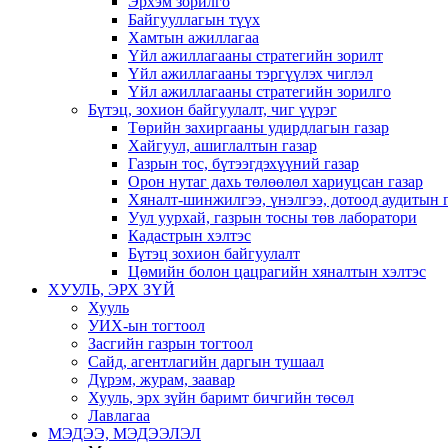
Эрхэм зорилго
Байгууллагын түүх
Хамтын ажиллагаа
Үйл ажиллагааны стратегийн зорилт
Үйл ажиллагааны тэргүүлэх чиглэл
Үйл ажиллагааны стратегийн зорилго
Бүтэц, зохион байгуулалт, чиг үүрэг
Төрийн захиргааны удирдлагын газар
Хайгуул, ашиглалтын газар
Газрын тос, бүтээгдэхүүний газар
Орон нутаг дахь төлөөлөл хариуцсан газар
Хяналт-шинжилгээ, үнэлгээ, дотоод аудитын 
Уул уурхай, газрын тосны төв лаборатори
Кадастрын хэлтэс
Бүтэц зохион байгуулалт
Цөмийн болон цацрагийн хяналтын хэлтэс
ХУУЛЬ, ЭРХ ЗҮЙ
Хууль
УИХ-ын тогтоол
Засгийн газрын тогтоол
Сайд, агентлагийн даргын тушаал
Дүрэм, журам, заавар
Хууль, эрх зүйн баримт бичгийн төсөл
Лавлагаа
МЭДЭЭ, МЭДЭЭЛЭЛ