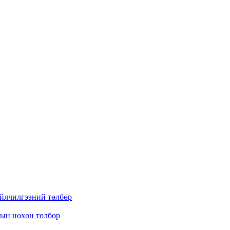
үйлчилгээний төлбөр
дын нөхөн төлбөр