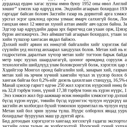
дурдахад ердөө хагас зууны өмнө буюу 1952 оны өвөл Англий
хөшиг” хэмээх хар өдрүүд юм. Эндхийн агаарын бохирдол 193
гаргадаг байсан боловч Засгийн газар нь дорвитой арга хэмж
урсгал эсрэг циклонд орсны улмаас ямарч салхигүй болж, Лон
ганцхан өвөл 12 мянган хүний алтан амийг авч одсон байна. З
Эдгээр хар өдрүүдийн дараа эрх баригчид сая ухаан орж, Цэв
бүрэн ангижирчээ. Энэ аймшигтай агаарын бохирдол, утаан хө
хийн түлшээр хангасан явдал байжээ.
Дэлхий нийт арвин их нөөцтэй байгалийн хийг хэрэглэж бай
сүүлийн үед нилээд анхаарал хандуулах болов. Метан хий нь н
гидростатик даралтын хүчээр метан хийг тогтоон барьж байда
метр хөрс хуулах шаардлагагүй, цооног өрөмдөөд соруулж 
технологийн шийдлүүд улам боловсронгуй болж, хэрэглэх цар х
Хэдийгээр Монгол оронд байгалийн хий, занарын хий, газрын
метан хий нь эрчим хүчний хамгийн чухал эх үүсвэр болох 
хангаж байгаа бол 0,2%-ийг дизель цахилгаан станцууд, 16,5%-и
Манай цэнхэр гаригт өдгөө 250 жил хэрэглэх нүүрсний нөөц би
нь 32,8 тэрбум тонн, үүний 17,38 тэрбум тонн нь хүрэн нүүрс, 15
Энэ хэмжээ жил бүр аажмаар өсөж нөөцийн хэмжээгээр дэлхийд 
бүсэд хүрэн нүүрс, төвийн бүсэд хүрэнгээс чулуун нүүрсрүү 
засгийн ач холбогдол бүхий томоохон хуримтлал нь чулуун нүүр
Метан хий бол эрин зууны түлш. Нүүрс олборлох явцад уурх
бохирдлыг бууруулах маш үр дүнтэй арга.
Бид дотоодын хэрэгцээгээ хангаад зогсохгүй гадагш экспорт
засгийн олон талын ач холбогдолтой. Нүүрсний гүний уурх