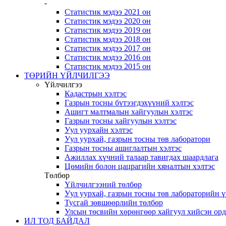
-
Статистик мэдээ 2021 он
Статистик мэдээ 2020 он
Статистик мэдээ 2019 он
Статистик мэдээ 2018 он
Статистик мэдээ 2017 он
Статистик мэдээ 2016 он
Статистик мэдээ 2015 он
ТӨРИЙН ҮЙЛЧИЛГЭЭ
Үйлчилгээ
Кадастрын хэлтэс
Газрын тосны бүтээгдэхүүний хэлтэс
Ашигт малтмалын хайгуулын хэлтэс
Газрын тосны хайгуулын хэлтэс
Уул уурхайн хэлтэс
Уул уурхай, газрын тосны төв лаборатори
Газрын тосны ашиглалтын хэлтэс
Ажиллах хүчний талаар тавигдах шаардлага
Цөмийн болон цацрагийн хяналтын хэлтэс
Төлбөр
Үйлчилгээний төлбөр
Уул уурхай, газрын тосны төв лабораторийн 
Тусгай зөвшөөрлийн төлбөр
Улсын төсвийн хөрөнгөөр хайгуул хийсэн ор
ИЛ ТОД БАЙДАЛ