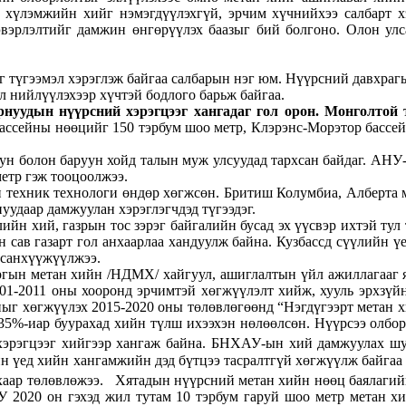
о, хүлэмжийн хийг нэмэгдүүлэхгүй, эрчим хүчнийхээ салбарт 
эвэрлэлтийг дамжин өнгөрүүлэх баазыг бий болгоно. Олон улс
 түгээмэл хэрэглэж байгаа салбарын нэг юм. Нүүрсний давхрагы
хөл нийлүүлэхээр хүчтэй бодлого барьж байгаа.
орнуудын нүүрсний
хэрэгцээг хангадаг гол орон. Монголтой 
ассейны нөөцийг 150 тэрбум шоо метр, Клэрэнс-Морэтор бассей
н болон баруун хойд талын муж улсуудад тархсан байдаг. АНУ
метр гэж тооцоолжээ.
ын техник технологи өндөр хөгжсөн. Бритиш Колумбиа, Алберта 
удаар дамжуулан хэрэглэгчдэд түгээдэг.
йн хий, газрын тос зэрэг байгалийн бусад эх үүсвэр ихтэй тул
сав газарт гол анхаарлаа хандуулж байна. Кузбассд сүүлийн үе
 санхүүжүүлжээ.
н метан хийн /НДМХ/ хайгуул, ашиглалтын үйл ажиллагааг яв
01-2011 оны хооронд эрчимтэй хөгжүүлэлт хийж, хууль эрхзүйн
ныг хөгжүүлэх 2015-2020 оны төлөвлөгөөнд “Нэгдүгээрт метан х
 35%-иар буурахад хийн түлш ихээхэн нөлөөлсөн. Нүүрсээ олбор
 хэрэгцээг хийгээр хангаж байна. БНХАУ-ын хий дамжуулах шу
йн үед хийн хангамжийн дэд бүтцээ тасралтгүй хөгжүүлж байгаа
хаар төлөвлөжээ. Хятадын нүүрсний метан хийн нөөц баялагийг
У 2020 он гэхэд жил тутам 10 тэрбум гаруй шоо метр метан хи