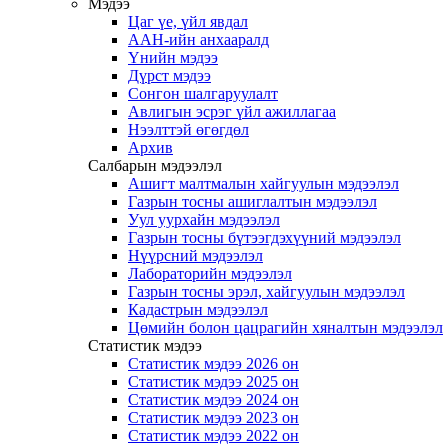
Мэдээ
Цаг үе, үйл явдал
ААН-ийн анхааралд
Үнийн мэдээ
Дүрст мэдээ
Сонгон шалгаруулалт
Авлигын эсрэг үйл ажиллагаа
Нээлттэй өгөгдөл
Архив
Салбарын мэдээлэл
Ашигт малтмалын хайгуулын мэдээлэл
Газрын тосны ашиглалтын мэдээлэл
Уул уурхайн мэдээлэл
Газрын тосны бүтээгдэхүүний мэдээлэл
Нүүрсний мэдээлэл
Лабораторийн мэдээлэл
Газрын тосны эрэл, хайгуулын мэдээлэл
Кадастрын мэдээлэл
Цөмийн болон цацрагийн хяналтын мэдээлэл
Статистик мэдээ
Статистик мэдээ 2026 он
Статистик мэдээ 2025 он
Статистик мэдээ 2024 он
Статистик мэдээ 2023 он
Статистик мэдээ 2022 он