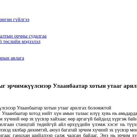
өнгөн гүйлгээ
алтын орчны судалгаа
й төслийн мэдээлэл
арын авлага
г эрчимжүүлснээр Улаанбаатар хотын утааг ари
лаанбаатар хотод нийт хүн амын талаас илүү хувь нь амьдардаг
 хүчний өөр эх үүсвэр хайхаас өөр аргагүй байдалд хүргэж байна
илгаан станцтай төдийгүй айл өрхүүдийн үлэмж хэсэг нь түүх
глэхэд хялбар дөхөмтэй, аюул багатай эрчим хүчний эх үүсвэр мо
игаас ганцхан шийдлээр салж чадсан байдаг. Энэ нь эрчим хү