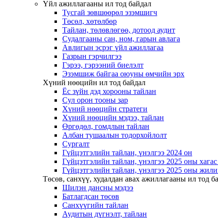
Үйл ажиллагааны ил тод байдал
Тусгай зөвшөөрөл эзэмшигч
Төсөл, хөтөлбөр
Тайлан, төлөвлөгөө, дотоод аудит
Судалгааны сан, ном, гарын авлага
Авлигын эсрэг үйл ажиллагаа
Газрын гэрчилгээ
Гэрээ, гэрээний биелэлт
Эзэмшиж байгаа оюуны өмчийн эрх
Хүний нөөцийн ил тод байдал
Ёс зүйн дэд хорооны тайлан
Сул орон тооны зар
Хүний нөөцийн стратеги
Хүний нөөцийн мэдээ, тайлан
Өргөдөл, гомдлын тайлан
Албан тушаалын тодорхойлолт
Сургалт
Гүйцэтгэлийн тайлан, үнэлгээ 2024 он
Гүйцэтгэлийн тайлан, үнэлгээ 2025 оны хага
Гүйцэтгэлийн тайлан, үнэлгээ 2025 оны жили
Төсөв, санхүү, худалдан авах ажиллагааны ил тод б
Шилэн дансны мэдээ
Батлагдсан төсөв
Санхүүгийн тайлан
Аудитын дүгнэлт, тайлан