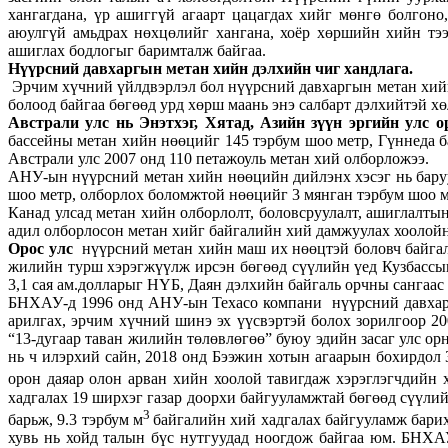
хангагдана, үр ашиггүй агаарт цацагдах хийг мөнгө болгон
аюулгүй амьдрах нөхцөлийг хангана, хоёр хөршийн хийн тэ
ашиглах бодлогыг баримталж байгаа.
Нүүрсний давхаргын метан хийн дэлхийн чиг хандлага.
Эрчим хүчний үйлдвэрлэл бол нүүрсний давхаргын метан хийг
болоод байгаа бөгөөд урд хөрш маань энэ салбарт дэлхийтэй 
Австрали улс
нь
Энэтхэг, Хятад, Азийн зүүн эргийн улс 
бассейны метан хийн нөөцийг 145 тэрбум шоо метр, Гүннеда б
Австрали улс 2007 онд 110 петажоуль метан хий олборложээ.
АНУ-ын нүүрсний метан хийн нөөцийн дийлэнх хэсэг нь баруу
шоо метр, олборлох боломжтой нөөцийг 3 мянган тэрбум шоо 
Канад улсад метан хийн олборлолт, боловсруулалт, ашиглалт
адил олборлосон метан хийг байгалийн хий дамжуулах хоолойну
О
рос улс
нүүрсний метан хийн маш их нөөцтэй боловч байгали
жилийн турш хэрэгжүүлж ирсэн бөгөөд сүүлийн үед Кузбассын 
3,1 сая ам.долларыг НҮБ, Даян дэлхийн байгаль орчны сангаас
БНХАУ-д 1996 онд АНУ-ын Техасо компани нүүрсний давхаргы
арилгах, эрчим хүчний шинэ эх үүсвэртэй болох зорилгоор 20
“13-дугаар таван жилийн төлөвлөгөө” буюу эдийн засаг улс ор
нь ч илэрхий сайн, 2018 онд Бээжин хотын агаарын бохирдол
орон даяар олон арван хийн хоолой тавигдаж хэрэглэгчдийн
хадгалах 19 ширхэг газар доорхи байгууламжтай бөгөөд сүүли
3
барьж, 9.3 тэрбум м
байгалийн хий хадгалах байгууламж бари
хувь нь хойд талын бүс нутгуудад ноогдож байгаа юм. БНХА