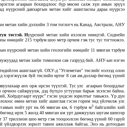
хэрэглэн агаарын бохирдлоос бүр мөсөн салж хүн амын эрүүл
ад нүүрсний давхаргын метан хийг ашигласны дараа нүүрсээ
н метан хийн дэлхийн 3 том тоглогч нь Канад, Австрали, АНУ
тун төстэй. Н
үүрсний метан хийн ихээхэн нөөцтэй. Сиднейн
ны нөөцийг 215 тэрбум шоо метр орчим гэж тус тус тогтоожээ.
-ын нүүрсний метан хийн геологийн нөөцийг 11 мянган тэрбум
мужуудад метан хийн томоохон сав газрууд бий. АНУ-ын нэгэн
 төдийлэн ашиглаагүй. ОХУ-д "Углеметан" төслийг нэлээд олон
д хэрэгжүүлж буй төслийн өртөг 8 сая ам.доллар бөгөөд үүний
уулахаар анх орж ирсэн түүхтэй. Тус улс агаарын бохирдлыг
 орчноо сайжруулж, дэд бүтцээ угтуулан барьж эхэлсэн байна.
ий, Хоёрдугаарт нүүрс” гэсэн үндсэн зорилтыг тавьжээ. Үр дүн
лохоос өмнө метан хийг ашиглая гэсэн горим энд үйлчилж улс
3
гамын нийт урт нь 66 мянган км, 6 тэрбум м
байгалийн хий
 бөгөөд ирэх 5 жилд 40 мянган км урт дамжуулах шугам шинээр
 37 триллион шоо метр гэж тооцоолсон бөгөөд үүний 60 гаруй
й үйлдвэрлэх зорилт тавин ажиллаж байгаа. Энэ нь дотоодын