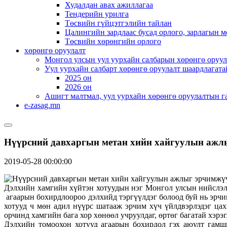
Худалдан авах ажиллагаа
Тендерийн урилга
Төсвийн гүйцэтгэлийн тайлан
Цалингийн зардлаас бусад орлого, зарлагын м
Төсвийн хөрөнгийн орлого
хөрөнгө оруулалт
Монгол улсын уул уурхайн салбарын хөрөнгө оруул
Уул уурхайн салбарт хөрөнгө оруулалт шаардлагата
2025 он
2026 он
Ашигт малтмал, уул уурхайн хөрөнгө оруулалтын г
e-zasag.mn
Нүүрсний давхаргын метан хийн хайгуулын ажлы
2019-05-28 00:00:00
Дэлхийн хамгийн хүйтэн хотуудын нэг Монгол улсын нийслэл У
агаарын бохирдлоороо дэлхийд тэргүүлдэг болоод буй нь эрчим
хотууд ч мөн адил нүүрс шатааж эрчим хүч үйлдвэрлэдэг цах
орчинд хамгийн бага хор хөнөөл учруулдаг, өртөг багатай хэрэ
Дэлхийн томоохон хотууд агаарын бохирдол гэх аюулт гамш