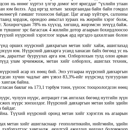
сон нь өнөөг хүртэл үлгэр домог мэт яригддаг “үхлийн утаан
ан юм билээ. Ард иргэд хотын захиргаандаа байн байн гомдол
өөлөөгүй гамшиг тохиосон байдаг. Цаг агаар хүйтэрч, салхины
утаанд хордож, орондоо амьсгал хураах нь жирийн хэрэг болж,
эг. Хохирогчдын 78% нь хүүхэд, хөгшид, жирэмсэн эхчүүд байж.
ын түвшинг эрс багасгаж 4 жилийн дотор агаарын бохирдлоосоо
түүхий нүүрсний хэрэглээг хорьж ард иргэдээ цахилгаан болон
 гүнд орших нүүрсний давхрагын метан хийг хайж, ашиглахад
дэхүүн юм. Нүүрсний давхарга усанд ханасан байх бөгөөд ус нь
орж, даралтыг бууруулах арга юм. Олборлохын тулд олон арван
лүүд улам эрчимжиж, метан хийг олборлох, ашиглах техник,
нүүрсний асар их нөөц бий. Энэ утгаараа нүүрсний давхаргын
дсан хүчин чадлыг авч үзвэл 83,3%-ийг нүүрсэнд тулгуурлан
р хангаж байна.
ласан баялаг нь 173,1 тэрбум тонн, үүнээс тооцоологдсон нөөц
үүрс, чулуун нүүрс, антрацит гэж ангилах бөгөөд нутгийн зүүн
оксжих нүүрс зонхилдог. Нүүрсний давхаргын метан хийн эдийн
 байдаг.
йна. Түүхий нүүрсний оронд метан хийг хэрэглэх нь агаарын
гдах метан хийг ашигласнаар геополитикийн, нийгмийн, эдийн
 дэлбэрэлтээс хамгаалж, аюулгүй ажиллах нөхцөл боломжоор