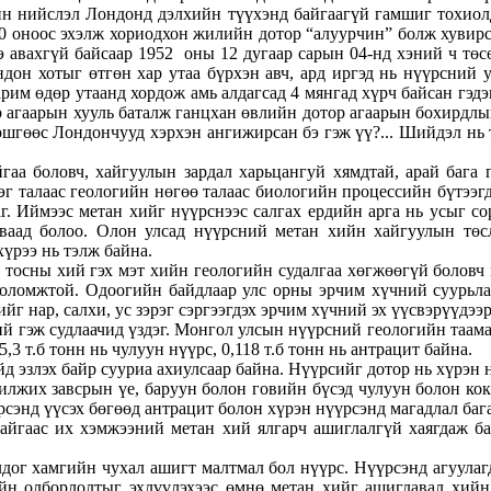
н нийслэл Лондонд дэлхийн түүхэнд байгаагүй гамшиг тохиолд
0 оноос эхэлж хориодхон жилийн дотор “алуурчин” болж хувирс
ээ авахгүй байсаар 1952 оны 12 дугаар сарын 04-нд хэний ч төс
дон хотыг өтгөн хар утаа бүрхэн авч, ард иргэд нь нүүрсний 
арим өдөр утаанд хордож амь алдагсад 4 мянгад хүрч байсан гэд
эр агаарын хууль баталж ганцхан өвлийн дотор агаарын бохирдл
шгөөс Лондончууд хэрхэн ангижирсан бэ гэж үү?... Шийдэл нь 
гаа боловч, хайгуулын зардал харьцангуй хямдтай, арай бага
эг талаас геологийн нөгөө талаас биологийн процессийн бүтээг
г. Иймээс метан хийг нүүрснээс салгах ердийн арга нь усыг с
аваад болоо. Олон улсад нүүрсний метан хийн хайгуулын төс
үрээ нь тэлж байна.
 тосны хий гэх мэт хийн геологийн судалгаа хөгжөөгүй боловч 
боломжтой. Одоогийн байдлаар улс орны эрчим хүчний суурьлаг
йг нар, салхи, ус зэрэг сэргээгдэх эрчим хүчний эх үүсвэрүүдээ
й гэж судлаачид үздэг. Монгол улсын нүүрсний геологийн таамаг
,3 т.б тонн нь чулуун нүүрс, 0,118 т.б тонн нь антрацит байна.
эзлэх байр сууриа ахиулсаар байна. Нүүрсийг дотор нь хүрэн н
шилжих завсрын үе, баруун болон говийн бүсэд чулуун болон к
сэнд үүсэх бөгөөд антрацит болон хүрэн нүүрсэнд магадлал бага
айгаас их хэмжээний метан хий ялгарч ашиглалгүй хаягдаж ба
олдог хамгийн чухал ашигт малтмал бол нүүрс. Нүүрсэнд агуула
айн олборлолтыг эхлүүлэхээс өмнө метан хийг ашиглавал хийн