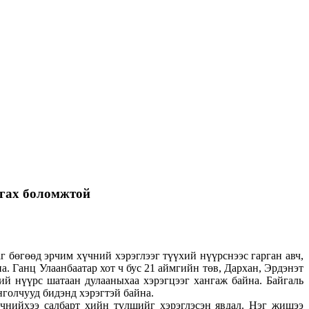
лгах боломжтой
 бөгөөд эрчим хүчний хэрэглээг түүхий нүүрснээс гарган авч,
. Ганц Улаанбаатар хот ч бус 21 аймгийн төв, Дархан, Эрдэнэт
ий нүүрс шатаан дулааныхаа хэрэгцээг хангаж байна. Байгаль
нголчууд бидэнд хэрэгтэй байна.
чнийхээ салбарт хийн түлшийг хэрэглэсэн явдал. Нэг жишээ