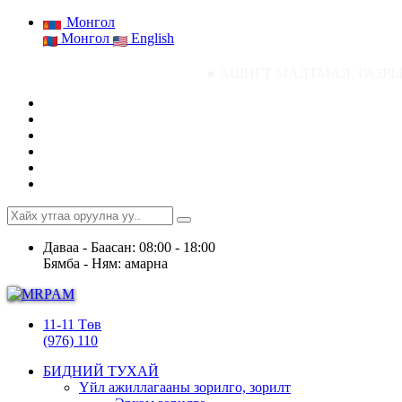
Монгол
Монгол
English
● АШИГТ МАЛТМАЛ, ГАЗРЫН ТОСНЫ ГАЗРЫН 
Даваа - Баасан: 08:00 - 18:00
Бямба - Ням: амарна
11-11 Төв
(976) 110
БИДНИЙ ТУХАЙ
Үйл ажиллагааны зорилго, зорилт