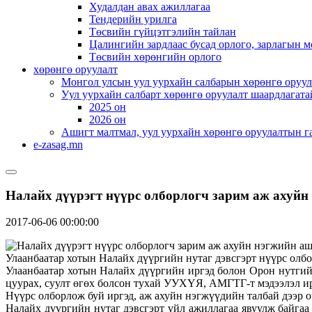
Худалдан авах ажиллагаа
Тендерийн урилга
Төсвийн гүйцэтгэлийн тайлан
Цалингийн зардлаас бусад орлого, зарлагын м
Төсвийн хөрөнгийн орлого
хөрөнгө оруулалт
Монгол улсын уул уурхайн салбарын хөрөнгө оруул
Уул уурхайн салбарт хөрөнгө оруулалт шаардлагата
2025 он
2026 он
Ашигт малтмал, уул уурхайн хөрөнгө оруулалтын г
e-zasag.mn
Налайх дүүрэгт нүүрс олборлогч зарим аж ахуй
2017-06-06 00:00:00
Улаанбаатар хотын Налайх дүүргийн нутаг дэвсгэрт нүүрс олбо
Улаанбаатар хотын Налайх дүүргийн иргэд болон Орон нутгий
цуурах, суулт өгөх болсон тухай УУХҮЯ, АМГТГ-т мэдээлэл ир
Нүүрс олборлож буй иргэд, аж ахуйн нэгжүүдийн талбай дээр о
Налайх дүүргийн нутаг дэвсгэрт үйл ажиллагаа явуулж байгаа