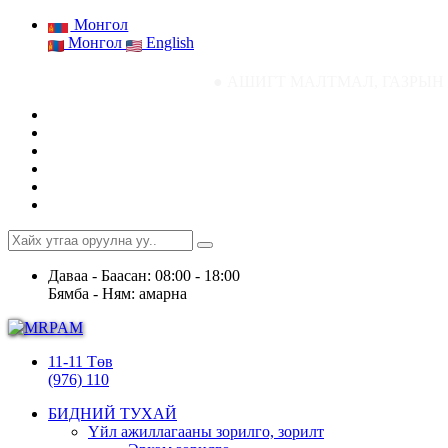
Монгол
Монгол
English
● АШИГТ МАЛТМАЛ, ГАЗРЫН ТОСНЫ ГАЗРЫН СТ
Даваа - Баасан: 08:00 - 18:00
Бямба - Ням: амарна
11-11 Төв
(976) 110
БИДНИЙ ТУХАЙ
Үйл ажиллагааны зорилго, зорилт