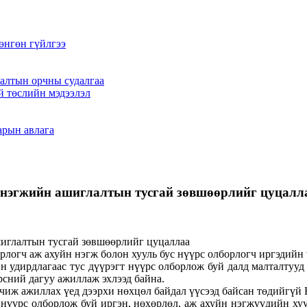
өнгөн гүйлгээ
алтын орчны судалгаа
й төслийн мэдээлэл
арын авлага
н нэгжийн ашиглалтын тусгай зөвшөөрлийг цуцалл
рлогч аж ахуйн нэгж болон хууль бус нүүрс олборлогч иргэдийн
н удирдлагаас тус дүүрэгт нүүрс олборлож буй далд малталтуу
сний дагуу ажиллаж эхлээд байна.
чиж ажиллах үед дээрхи нөхцөл байдал үүсээд байсан төдийгүй 
 нүүрс олборлож буй иргэн, нөхөрлөл, аж ахуйн нэгжүүдийн хуул