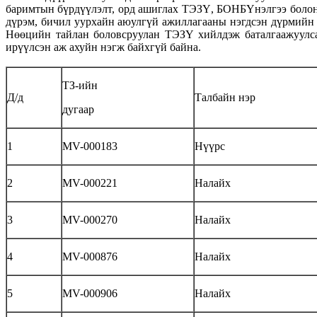
баримтын бүрдүүлэлт, орд ашиглах ТЭЗҮ, БОНБҮнэлгээ болон
дүрэм, бичил уурхайн аюулгүй ажиллагааны нэгдсэн дүрмийн
Нөөцийн тайлан боловсруулан ТЭЗҮ хийлдэж баталгаажуулса
ирүүлсэн аж ахуйн нэгж байхгүй байна.
ТЗ-ийн
Д/д
Талбайн нэр
дугаар
1
MV-000183
Нүүрс
2
MV-000221
Налайх
3
MV-000270
Налайх
4
MV-000876
Налайх
5
MV-000906
Налайх