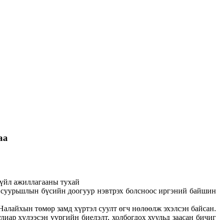
аа
 үйл ажиллагааны тухай
д суурьшлын бүсийн доогуур нэвтрэх болсноос иргэний байшин
Налайхын төмөр замд хүртэл суулт өгч нөлөөлж эхэлсэн байсан.
иар хүлээсэн үүргийн биелэлт, холбогдох хуульд заасан бичиг