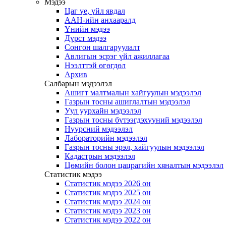
Мэдээ
Цаг үе, үйл явдал
ААН-ийн анхааралд
Үнийн мэдээ
Дүрст мэдээ
Сонгон шалгаруулалт
Авлигын эсрэг үйл ажиллагаа
Нээлттэй өгөгдөл
Архив
Салбарын мэдээлэл
Ашигт малтмалын хайгуулын мэдээлэл
Газрын тосны ашиглалтын мэдээлэл
Уул уурхайн мэдээлэл
Газрын тосны бүтээгдэхүүний мэдээлэл
Нүүрсний мэдээлэл
Лабораторийн мэдээлэл
Газрын тосны эрэл, хайгуулын мэдээлэл
Кадастрын мэдээлэл
Цөмийн болон цацрагийн хяналтын мэдээлэл
Статистик мэдээ
Статистик мэдээ 2026 он
Статистик мэдээ 2025 он
Статистик мэдээ 2024 он
Статистик мэдээ 2023 он
Статистик мэдээ 2022 он