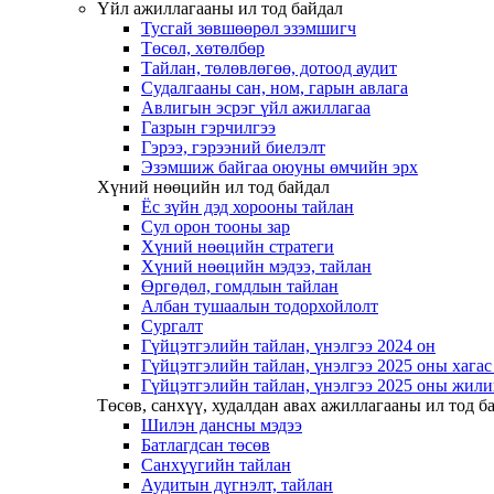
Үйл ажиллагааны ил тод байдал
Тусгай зөвшөөрөл эзэмшигч
Төсөл, хөтөлбөр
Тайлан, төлөвлөгөө, дотоод аудит
Судалгааны сан, ном, гарын авлага
Авлигын эсрэг үйл ажиллагаа
Газрын гэрчилгээ
Гэрээ, гэрээний биелэлт
Эзэмшиж байгаа оюуны өмчийн эрх
Хүний нөөцийн ил тод байдал
Ёс зүйн дэд хорооны тайлан
Сул орон тооны зар
Хүний нөөцийн стратеги
Хүний нөөцийн мэдээ, тайлан
Өргөдөл, гомдлын тайлан
Албан тушаалын тодорхойлолт
Сургалт
Гүйцэтгэлийн тайлан, үнэлгээ 2024 он
Гүйцэтгэлийн тайлан, үнэлгээ 2025 оны хага
Гүйцэтгэлийн тайлан, үнэлгээ 2025 оны жили
Төсөв, санхүү, худалдан авах ажиллагааны ил тод б
Шилэн дансны мэдээ
Батлагдсан төсөв
Санхүүгийн тайлан
Аудитын дүгнэлт, тайлан