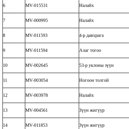
6
MV-015531
Налайх
7
MV-000995
Налайх
8
MV-011593
4-р давхрага
9
MV-011594
Алаг тогоо
10
MV-002645
53-р уклоны зүүн
11
MV-003054
Ногоон толгой
12
MV-003978
Налайх
13
MV-004561
Зүүн жигүүр
14
MV-011853
Зүүн жигүүр