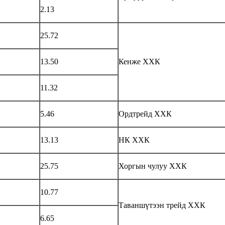
2.13
25.72
13.50
Кенже ХХК
11.32
5.46
Ордтрейд ХХК
13.13
НК ХХК
25.75
Хоргын чулуу ХХК
10.77
Таваншүтээн трейд ХХК
6.65