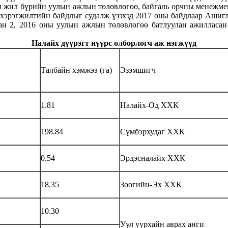
 жил бүрийн уулын ажлын төлөвлөгөө, байгаль орчны менежмен
 хэрэгжилтийн байдлыг судалж үзэхэд 2017 оны байдлаар Ашигл
н 2, 2016 оны уулын ажлын төлөвлөгөө батлуулан ажилласан 
Налайх дүүрэгт нүүрс олборлогч аж нэгжүүд
Талбайн хэмжээ (га)
Эзэмшигч
1.81
Налайх-Од ХХК
198.84
Сүмбэрхудаг ХХК
0.54
Эрдэсналайх ХХК
18.35
Зоогийн-Эх ХХК
10.30
Уул уурхайн аврах анги