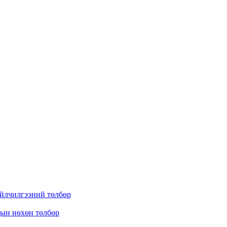
үйлчилгээний төлбөр
дын нөхөн төлбөр