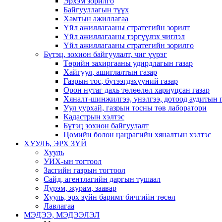
Эрхэм зорилго
Байгууллагын түүх
Хамтын ажиллагаа
Үйл ажиллагааны стратегийн зорилт
Үйл ажиллагааны тэргүүлэх чиглэл
Үйл ажиллагааны стратегийн зорилго
Бүтэц, зохион байгуулалт, чиг үүрэг
Төрийн захиргааны удирдлагын газар
Хайгуул, ашиглалтын газар
Газрын тос, бүтээгдэхүүний газар
Орон нутаг дахь төлөөлөл хариуцсан газар
Хяналт-шинжилгээ, үнэлгээ, дотоод аудитын 
Уул уурхай, газрын тосны төв лаборатори
Кадастрын хэлтэс
Бүтэц зохион байгуулалт
Цөмийн болон цацрагийн хяналтын хэлтэс
ХУУЛЬ, ЭРХ ЗҮЙ
Хууль
УИХ-ын тогтоол
Засгийн газрын тогтоол
Сайд, агентлагийн даргын тушаал
Дүрэм, журам, заавар
Хууль, эрх зүйн баримт бичгийн төсөл
Лавлагаа
МЭДЭЭ, МЭДЭЭЛЭЛ