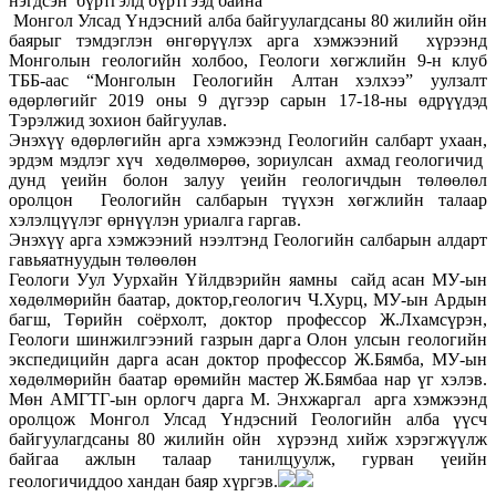
нэгдсэн бүртгэлд бүртгээд байна
Монгол Улсад Үндэсний алба байгуулагдсаны 80 жилийн ойн
баярыг тэмдэглэн өнгөрүүлэх арга хэмжээний хүрээнд
Монголын геологийн холбоо, Геологи хөгжлийн 9-н клуб
ТББ-аас “Монголын Геологийн Алтан хэлхээ” уулзалт
өдөрлөгийг 2019 оны 9 дүгээр сарын 17-18-ны өдрүүдэд
Тэрэлжид зохион байгуулав.
Энэхүү өдөрлөгийн арга хэмжээнд Геологийн салбарт ухаан,
эрдэм мэдлэг хүч хөдөлмөрөө, зориулсан ахмад геологичид
дунд үеийн болон залуу үеийн геологичдын төлөөлөл
оролцон Геологийн салбарын түүхэн хөгжлийн талаар
хэлэлцүүлэг өрнүүлэн уриалга гаргав.
Энэхүү арга хэмжээний нээлтэнд Геологийн салбарын алдарт
гавьяатнуудын төлөөлөн
Геологи Уул Уурхайн Үйлдвэрийн яамны сайд асан МУ-ын
хөдөлмөрийн баатар, доктор,геологич Ч.Хурц, МУ-ын Ардын
багш, Төрийн соёрхолт, доктор профессор Ж.Лхамсүрэн,
Геологи шинжилгээний газрын дарга Олон улсын геологийн
экспедицийн дарга асан доктор профессор Ж.Бямба, МУ-ын
хөдөлмөрийн баатар өрөмийн мастер Ж.Бямбаа нар үг хэлэв.
Мөн АМГТГ-ын орлогч дарга М. Энхжаргал арга хэмжээнд
оролцож Монгол Улсад Үндэсний Геологийн алба үүсч
байгуулагдсаны 80 жилийн ойн хүрээнд хийж хэрэгжүүлж
байгаа ажлын талаар танилцуулж, гурван үеийн
геологичиддоо хандан баяр хүргэв.