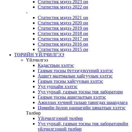
Статистик мэдээ 2023 он
Статистик мэдээ 2022 он
-
Статистик мэдээ 2021 он
Статистик мэдээ 2020 он
Статистик мэдээ 2019 он
Статистик мэдээ 2018 он
Статистик мэдээ 2017 он
Статистик мэдээ 2016 он
Статистик мэдээ 2015 он
ТӨРИЙН ҮЙЛЧИЛГЭЭ
Үйлчилгээ
Кадастрын хэлтэс
Газрын тосны бүтээгдэхүүний хэлтэс
Ашигт малтмалын хайгуулын хэлтэс
Газрын тосны хайгуулын хэлтэс
Уул уурхайн хэлтэс
Уул уурхай, газрын тосны төв лаборатори
Газрын тосны ашиглалтын хэлтэс
Ажиллах хүчний талаар тавигдах шаардлага
Цөмийн болон цацрагийн хяналтын хэлтэс
Төлбөр
Үйлчилгээний төлбөр
Уул уурхай, газрын тосны төв лабораторийн
үйлчилгээний төлбөр