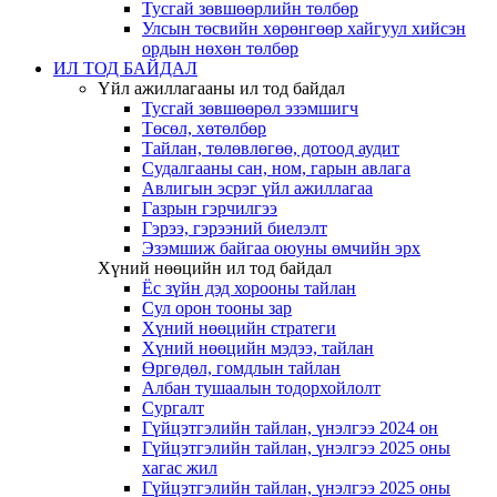
Тусгай зөвшөөрлийн төлбөр
Улсын төсвийн хөрөнгөөр хайгуул хийсэн
ордын нөхөн төлбөр
ИЛ ТОД БАЙДАЛ
Үйл ажиллагааны ил тод байдал
Тусгай зөвшөөрөл эзэмшигч
Төсөл, хөтөлбөр
Тайлан, төлөвлөгөө, дотоод аудит
Судалгааны сан, ном, гарын авлага
Авлигын эсрэг үйл ажиллагаа
Газрын гэрчилгээ
Гэрээ, гэрээний биелэлт
Эзэмшиж байгаа оюуны өмчийн эрх
Хүний нөөцийн ил тод байдал
Ёс зүйн дэд хорооны тайлан
Сул орон тооны зар
Хүний нөөцийн стратеги
Хүний нөөцийн мэдээ, тайлан
Өргөдөл, гомдлын тайлан
Албан тушаалын тодорхойлолт
Сургалт
Гүйцэтгэлийн тайлан, үнэлгээ 2024 он
Гүйцэтгэлийн тайлан, үнэлгээ 2025 оны
хагас жил
Гүйцэтгэлийн тайлан, үнэлгээ 2025 оны