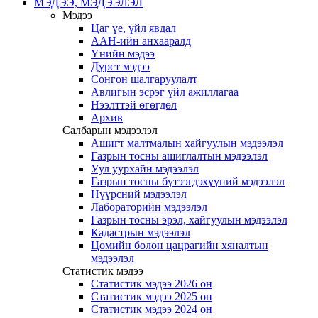
МЭДЭЭ, МЭДЭЭЛЭЛ
Мэдээ
Цаг үе, үйл явдал
ААН-ийн анхааралд
Үнийн мэдээ
Дүрст мэдээ
Сонгон шалгаруулалт
Авлигын эсрэг үйл ажиллагаа
Нээлттэй өгөгдөл
Архив
Салбарын мэдээлэл
Ашигт малтмалын хайгуулын мэдээлэл
Газрын тосны ашиглалтын мэдээлэл
Уул уурхайн мэдээлэл
Газрын тосны бүтээгдэхүүний мэдээлэл
Нүүрсний мэдээлэл
Лабораторийн мэдээлэл
Газрын тосны эрэл, хайгуулын мэдээлэл
Кадастрын мэдээлэл
Цөмийн болон цацрагийн хяналтын
мэдээлэл
Статистик мэдээ
Статистик мэдээ 2026 он
Статистик мэдээ 2025 он
Статистик мэдээ 2024 он