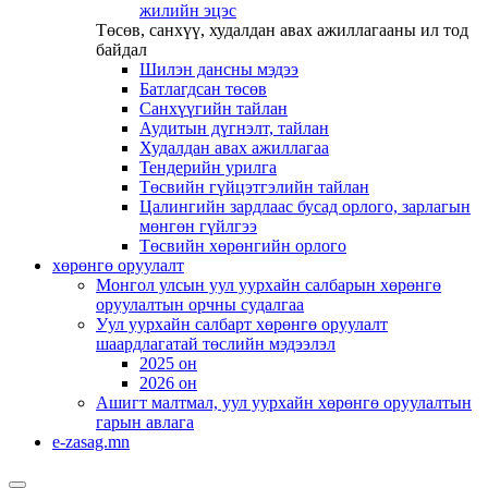
жилийн эцэс
Төсөв, санхүү, худалдан авах ажиллагааны ил тод
байдал
Шилэн дансны мэдээ
Батлагдсан төсөв
Санхүүгийн тайлан
Аудитын дүгнэлт, тайлан
Худалдан авах ажиллагаа
Тендерийн урилга
Төсвийн гүйцэтгэлийн тайлан
Цалингийн зардлаас бусад орлого, зарлагын
мөнгөн гүйлгээ
Төсвийн хөрөнгийн орлого
хөрөнгө оруулалт
Монгол улсын уул уурхайн салбарын хөрөнгө
оруулалтын орчны судалгаа
Уул уурхайн салбарт хөрөнгө оруулалт
шаардлагатай төслийн мэдээлэл
2025 он
2026 он
Ашигт малтмал, уул уурхайн хөрөнгө оруулалтын
гарын авлага
e-zasag.mn