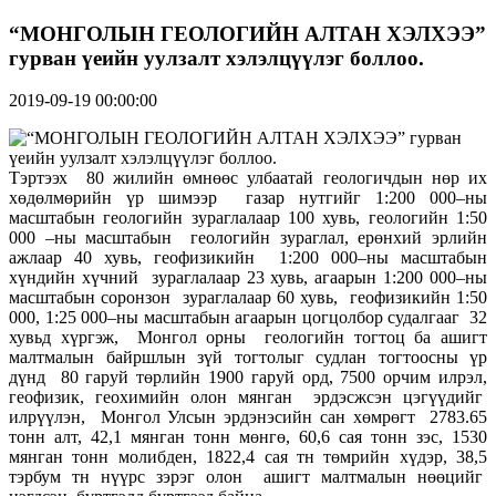
“МОНГОЛЫН ГЕОЛОГИЙН АЛТАН ХЭЛХЭЭ”
гурван үеийн уулзалт хэлэлцүүлэг боллоо.
2019-09-19 00:00:00
Тэртээх 80 жилийн өмнөөс улбаатай геологичдын нөр их
хөдөлмөрийн үр шимээр газар нутгийг 1:200 000–ны
масштабын геологийн зураглалаар 100 хувь, геологийн 1:50
000 –ны масштабын геологийн зураглал, ерөнхий эрлийн
ажлаар 40 хувь, геофизикийн 1:200 000–ны масштабын
хүндийн хүчний зураглалаар 23 хувь, агаарын 1:200 000–ны
масштабын соронзон зураглалаар 60 хувь, геофизикийн 1:50
000, 1:25 000–ны масштабын агаарын цогцолбор судалгааг 32
хувьд хүргэж, Монгол орны геологийн тогтоц ба ашигт
малтмалын байршлын зүй тогтолыг судлан тогтоосны үр
дүнд 80 гаруй төрлийн 1900 гаруй орд, 7500 орчим илрэл,
геофизик, геохимийн олон мянган эрдэсжсэн цэгүүдийг
илрүүлэн, Монгол Улсын эрдэнэсийн сан хөмрөгт 2783.65
тонн алт, 42,1 мянган тонн мөнгө, 60,6 сая тонн зэс, 1530
мянган тонн молибден, 1822,4 сая тн төмрийн хүдэр, 38,5
тэрбум тн нүүрс зэрэг олон ашигт малтмалын нөөцийг