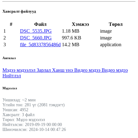
Хавсралт файлууд
#
Файл
Хэмжээ
Төрөл
1
DSC_5535.JPG
1.18 MB
image
2
DSC_5660.JPG
997.6 KB
image
3
file_5d8337856486d
14.2 MB
application
Ангилал
Мэдээ мэдээлэл
Зарлал
Ханш үнэ
Видео мэдээ
Видео мэдээ
Нийтлэл
Мэдээлэл
Уншихад: ~2 мин
Үгийн тоо: 281 үг (2081 тэмдэгт)
Уншсан: 4952
Хавсралт: 3 файл
Төрөл: Мэдээ мэдээлэл
Нийтэлсэн: 2019-09-19 00:00:00
Шинэчилсэн: 2024-10-14 00:47:26