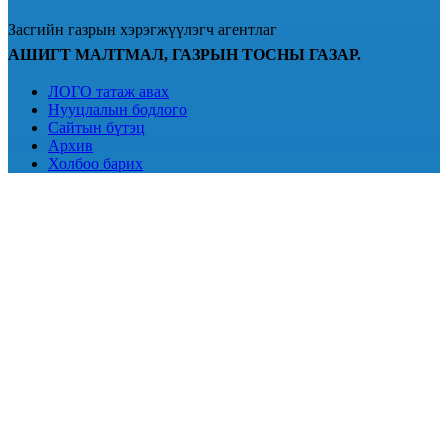
Засгийн газрын хэрэгжүүлэгч агентлаг
АШИГТ МАЛТМАЛ, ГАЗРЫН ТОСНЫ ГАЗАР.
ЛОГО татаж авах
Нууцлалын бодлого
Сайтын бүтэц
Архив
Холбоо барих