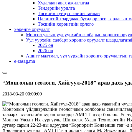
Худалдан авах ажиллагаа
Тендерийн урилга
Төсвийн гүйцэтгэлийн тайлан
Цалингийн зардлаас бусад орлого, зарлагын м
Төсвийн хөрөнгийн орлого
хөрөнгө оруулалт
Монгол улсын уул уурхайн салбарын хөрөнгө оруул
Уул уурхайн салбарт хөрөнгө оруулалт шаардлагата
2025 он
2026 он
Ашигт малтмал, уул уурхайн хөрөнгө оруулалтын г
e-zasag.mn
“Монголын геологи, Хайгуул-2018” арав дахь уд
2018-03-20 00:00:00
Монголын үйлдвэрлэлийн геологчдын холбооны санаачилгаар 
талаарх хэвлэлийн хурал өнөөдөр АМГТГ дээр боллоо. Уг чуу
Монгол Улсын Их сургууль, Шинжлэх Ухаан Технологийн Их 
дугаар сарын 22-23-ны өдрүүдэд “Корпорейт Конвеншн төв”-д 
Хэвлэлийн хуралд АМГТГ-ын орлогч дарга М. Энхжаргал, Х