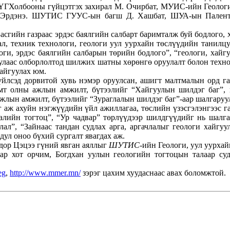
 МҮГХолбооны гүйцэтгэх захирал М. Очирбат, МУИС-ийн Геолог
т-Эрдэнэ. ШУТИС ГУУС-ын багш Д. Хашбат, ШУА-ын Паленто
асгийн газраас эрдэс баялгийн салбарт баримталж буй бодлого, 
л, техник технологи, геологи уул уурхайн төслүүдийн танилцу
логи, эрдэс баялгийн салбарын төрийн бодлого”, “геологи, хайг
улаас олборлолтод шилжих шатны хөрөнгө оруулалт болон техно
байгуулах юм.
үйлсэд дорвитой хувь нэмэр оруулсан, ашигт малтмалын орд г
амт олны ажлын амжилт, бүтээлийг “Хайгуулын шилдэг баг”,
ажлын амжилт, бүтээлийг “Зураглалын шилдэг баг”-аар шалгаруу
аг аж ахуйн нэгжүүдийн үйл ажиллагаа, төслийн үзэсгэлэнгээс 
галийн тогтоц”, “Ур чадвар” төрлүүдээр шилдгүүдийг нь шалга
лал”, “Зайнаас тандан судлах арга, аргачлалыг геологи хайгу
ул оноо бүхий сургалт явагдах аж.
 дор Цэцээ гүний явган аяллыг
ШУТИС
-ийн Геологи, уул уурха
тар хот орчим, Богдхан уулын геологийн тогтоцын талаар су
eg
,
http://www.mmer.mn/
зэрэг цахим хуудаснаас авах боломжтой.