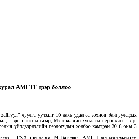
 хурал АМГТГ дээр боллоо
йгуул” чуулга уулзалт 10 дахь удаагаа зохион байгуулагдах
ал, газрын тосны газар, Мэргэжлийн хяналтын ерөнхий газар,
олын үйлдвэрлэлийн геологчдын холбоо хамтран 2018 оны 3
Дашзэвэг ГХХ-ийн дарга М. Батбаяр, АМГТГ-ын мэргэжилтэн