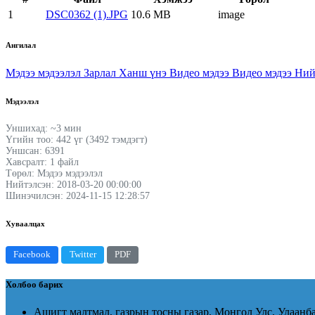
1
DSC0362 (1).JPG
10.6 MB
image
Ангилал
Мэдээ мэдээлэл
Зарлал
Ханш үнэ
Видео мэдээ
Видео мэдээ
Ний
Мэдээлэл
Уншихад: ~3 мин
Үгийн тоо: 442 үг (3492 тэмдэгт)
Уншсан: 6391
Хавсралт: 1 файл
Төрөл: Мэдээ мэдээлэл
Нийтэлсэн: 2018-03-20 00:00:00
Шинэчилсэн: 2024-11-15 12:28:57
Хуваалцах
Facebook
Twitter
PDF
Холбоо барих
Ашигт малтмал, газрын тосны газар, Монгол Улс, Улаанба