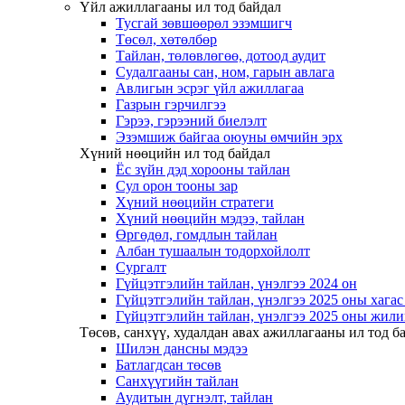
Үйл ажиллагааны ил тод байдал
Тусгай зөвшөөрөл эзэмшигч
Төсөл, хөтөлбөр
Тайлан, төлөвлөгөө, дотоод аудит
Судалгааны сан, ном, гарын авлага
Авлигын эсрэг үйл ажиллагаа
Газрын гэрчилгээ
Гэрээ, гэрээний биелэлт
Эзэмшиж байгаа оюуны өмчийн эрх
Хүний нөөцийн ил тод байдал
Ёс зүйн дэд хорооны тайлан
Сул орон тооны зар
Хүний нөөцийн стратеги
Хүний нөөцийн мэдээ, тайлан
Өргөдөл, гомдлын тайлан
Албан тушаалын тодорхойлолт
Сургалт
Гүйцэтгэлийн тайлан, үнэлгээ 2024 он
Гүйцэтгэлийн тайлан, үнэлгээ 2025 оны хага
Гүйцэтгэлийн тайлан, үнэлгээ 2025 оны жили
Төсөв, санхүү, худалдан авах ажиллагааны ил тод б
Шилэн дансны мэдээ
Батлагдсан төсөв
Санхүүгийн тайлан
Аудитын дүгнэлт, тайлан