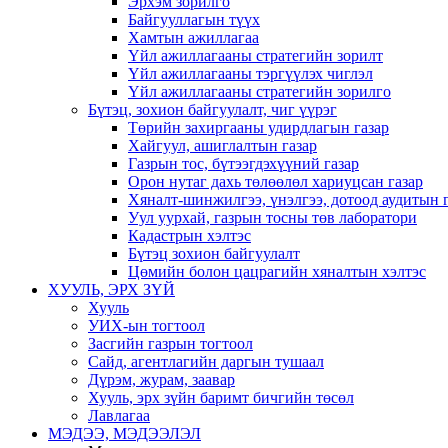
Эрхэм зорилго
Байгууллагын түүх
Хамтын ажиллагаа
Үйл ажиллагааны стратегийн зорилт
Үйл ажиллагааны тэргүүлэх чиглэл
Үйл ажиллагааны стратегийн зорилго
Бүтэц, зохион байгуулалт, чиг үүрэг
Төрийн захиргааны удирдлагын газар
Хайгуул, ашиглалтын газар
Газрын тос, бүтээгдэхүүний газар
Орон нутаг дахь төлөөлөл хариуцсан газар
Хяналт-шинжилгээ, үнэлгээ, дотоод аудитын 
Уул уурхай, газрын тосны төв лаборатори
Кадастрын хэлтэс
Бүтэц зохион байгуулалт
Цөмийн болон цацрагийн хяналтын хэлтэс
ХУУЛЬ, ЭРХ ЗҮЙ
Хууль
УИХ-ын тогтоол
Засгийн газрын тогтоол
Сайд, агентлагийн даргын тушаал
Дүрэм, журам, заавар
Хууль, эрх зүйн баримт бичгийн төсөл
Лавлагаа
МЭДЭЭ, МЭДЭЭЛЭЛ