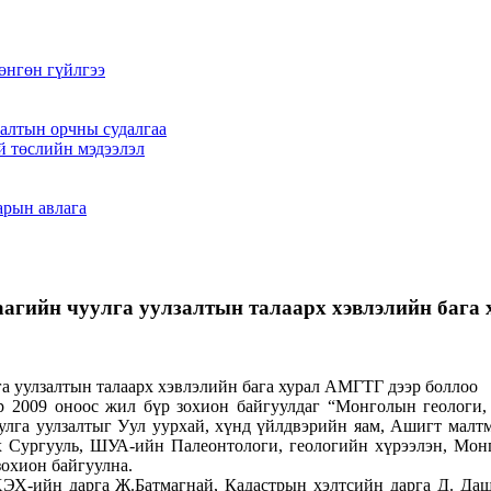
өнгөн гүйлгээ
алтын орчны судалгаа
й төслийн мэдээлэл
арын авлага
аагийн чуулга уулзалтын талаарх хэвлэлийн бага
2009 оноос жил бүр зохион байгуулдаг “Монголын геологи, ха
лга уулзалтыг Уул уурхай, хүнд үйлдвэрийн яам, Ашигт малтм
Сургууль, ШУА-ийн Палеонтологи, геологийн хүрээлэн, Монг
зохион байгуулна.
ЭХ-ийн дарга Ж.Батмагнай, Кадастрын хэлтсийн дарга Д. 