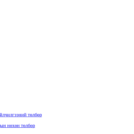
үйлчилгээний төлбөр
дын нөхөн төлбөр