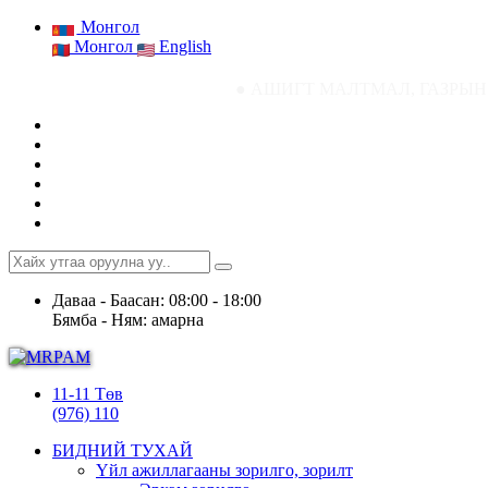
Монгол
Монгол
English
● АШИГТ МАЛТМАЛ, ГАЗРЫН ТОСНЫ ГАЗРЫН С
Даваа - Баасан: 08:00 - 18:00
Бямба - Ням: амарна
11-11 Төв
(976) 110
БИДНИЙ ТУХАЙ
Үйл ажиллагааны зорилго, зорилт