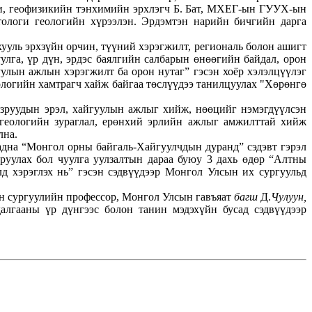
и, геофизикийн тэнхимийн эрхлэгч Б. Бат, МХЕГ-ын ГУУХ-ын
логи геологийн хүрээлэн. Эрдэмтэн нарийн бичгийн дарга
хууль эрхзүйн орчин, түүний хэрэгжилт, региональ болон ашигт
улга, үр дүн, эрдэс баялгийн салбарын өнөөгийн байдал, орон
уулын ажлын хэрэгжилт ба орон нутаг” гэсэн хоёр хэлэлцүүлэг
логийн хамтрагч хайж байгаа төслүүдээ танилцуулах "Хөрөнгө
азруудын эрэл, хайгуулын ажлыг хийж, нөөцийг нэмэгдүүлсэн
 геологийн зураглал, ерөнхий эрлийн ажлыг амжилттай хийж
лна.
гадна “Монгол орны байгаль-Хайгуулчдын дуранд” сэдэвт гэрэл
руулах бол чуулга уулзалтын дараа буюу 3 дахь өдөр “Алтны
улд хэрэглэх нь” гэсэн сэдвүүдээр Монгол Улсын их сургуульд
йн сургуулийн профессор, Монгол Улсын гавъяат
багш
Д.
Чулуун,
далгааны үр дүнгээс болон танин мэдэхүйн бусад сэдвүүдээр