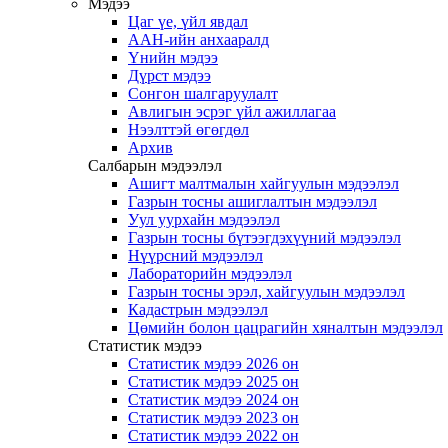
Мэдээ
Цаг үе, үйл явдал
ААН-ийн анхааралд
Үнийн мэдээ
Дүрст мэдээ
Сонгон шалгаруулалт
Авлигын эсрэг үйл ажиллагаа
Нээлттэй өгөгдөл
Архив
Салбарын мэдээлэл
Ашигт малтмалын хайгуулын мэдээлэл
Газрын тосны ашиглалтын мэдээлэл
Уул уурхайн мэдээлэл
Газрын тосны бүтээгдэхүүний мэдээлэл
Нүүрсний мэдээлэл
Лабораторийн мэдээлэл
Газрын тосны эрэл, хайгуулын мэдээлэл
Кадастрын мэдээлэл
Цөмийн болон цацрагийн хяналтын мэдээлэл
Статистик мэдээ
Статистик мэдээ 2026 он
Статистик мэдээ 2025 он
Статистик мэдээ 2024 он
Статистик мэдээ 2023 он
Статистик мэдээ 2022 он