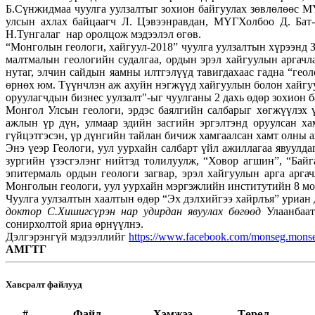
Б.Сүнжидмаа чуулга уулзалтыг зохион байгуулах зөвлөлөөс
улсын ахлах байцаагч Л. Цэвээнравдан, МҮГХолбоо Д. Ба
Н.Тунгалаг нар оролцож мэдээлэл өгөв.
“Монголын геологи, хайгуул-2018” чуулга уулзалтын хүрээнд З
малтмалын геологийн судалгаа, ордын эрэл хайгуулын аргачла
нутаг, элчин сайдын яамны илтгэлүүд тавигдахаас гадна “гео
өрнөх юм. Түүнчлэн аж ахуйн нэгжүүд хайгуулын болон хайгу
оруулагчдын бизнес уулзалт"-ыг чуулганы 2 дахь өдөр зохион 
Монгол Улсын геологи, эрдэс баялгийн салбарыг хөгжүүлэх 
ажлын үр дүн, улмаар эдийн засгийн эргэлтэнд оруулсан х
гүйцэтгэсэн, үр дүнгийн тайлан бичиж хамгаалсан хамт олны 
Энэ үеэр Геологи, уул уурхайн салбарт үйл ажиллагаа явуулд
зургийн үзэсгэлэнг нийтэд толилуулж, “Ховор агшин”, “Бай
эпитермаль ордын геологи загвар, эрэл хайгуулын арга аргач
Монголын геологи, уул уурхайн мэргэжлийн институтийн 8 мод
Чуулга уулзалтын хаалтын өдөр “Эх дэлхийгээ хайрлъя” уриан
доктор С.Хишигсүрэн нар удирдан явуулах бөгөөд
Улаанбаа
сонирхолтой яриа өрнүүлнэ.
Дэлгэрэнгүй мэдээллийг
https://www.facebook.com/monseg.mons
АМГТГ
Хавсралт файлууд
#
Файл
Хэмжээ
Төрөл