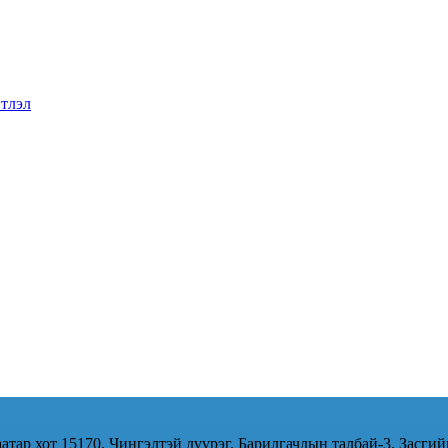
тлэл
атар хот 15170, Чингэлтэй дүүрэг, Барилгачдын талбай-3, Засгий