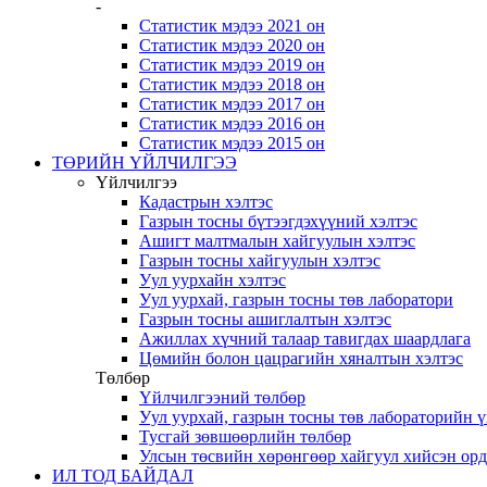
-
Статистик мэдээ 2021 он
Статистик мэдээ 2020 он
Статистик мэдээ 2019 он
Статистик мэдээ 2018 он
Статистик мэдээ 2017 он
Статистик мэдээ 2016 он
Статистик мэдээ 2015 он
ТӨРИЙН ҮЙЛЧИЛГЭЭ
Үйлчилгээ
Кадастрын хэлтэс
Газрын тосны бүтээгдэхүүний хэлтэс
Ашигт малтмалын хайгуулын хэлтэс
Газрын тосны хайгуулын хэлтэс
Уул уурхайн хэлтэс
Уул уурхай, газрын тосны төв лаборатори
Газрын тосны ашиглалтын хэлтэс
Ажиллах хүчний талаар тавигдах шаардлага
Цөмийн болон цацрагийн хяналтын хэлтэс
Төлбөр
Үйлчилгээний төлбөр
Уул уурхай, газрын тосны төв лабораторийн 
Тусгай зөвшөөрлийн төлбөр
Улсын төсвийн хөрөнгөөр хайгуул хийсэн ор
ИЛ ТОД БАЙДАЛ