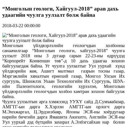
“Монголын геологи, Хайгуул-2018” арав дахь
удаагийн чуулга уулзалт болж байна
2018-03-22 00:00:00
Монголын үйлдвэрлэлийн геологчдын холбооны
санаачилгаар “Монголын геологи, хайгуул-2018” чуулга
уулзалт 2018 оны 3 дугаар сарын 22-23-ны өдрүүдэд
“Корпорейт Конвеншн төв”-д 10 дахь удаагаа зохион
байгуулагдаж байна. Уг чуулга уулзалтыг Уул уурхай хүнд
үйлдвэрийн яам, Ашигт малтмал газрын тосны газар,
Мэргэжлийн хяналтын ерөнхий газар, Монгол Улсын Их
сургууль, Шинжлэх Ухаан Технологийн Их Сургууль, ШУА-
ийн Палеонтологи, геологийн хүрээлэн, Монголын
үйлдвэрлэлийн геологчдын холбоо хамтран зохион байгуулж
байна.
Чуулга уулзалтын арга хэмжээнд УУХҮ сайд Д.Сумъяабазар,
АМГТГ-ын дарга Х.Хэрлэн АМГТГ-ын орлогч дарга
М.Энхжаргал, Ц.Эрдэнэбаяр, Японы ЭСЯ-ны хоёрдугаар
нарийн бичгийн дарга Ямашита Акихито, Английн ЭСЯ-ны
Уул уурхай дэд бүтцийн захирал А.Элбэгсайхан нар болон