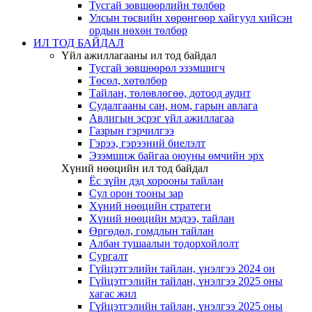
Тусгай зөвшөөрлийн төлбөр
Улсын төсвийн хөрөнгөөр хайгуул хийсэн
ордын нөхөн төлбөр
ИЛ ТОД БАЙДАЛ
Үйл ажиллагааны ил тод байдал
Тусгай зөвшөөрөл эзэмшигч
Төсөл, хөтөлбөр
Тайлан, төлөвлөгөө, дотоод аудит
Судалгааны сан, ном, гарын авлага
Авлигын эсрэг үйл ажиллагаа
Газрын гэрчилгээ
Гэрээ, гэрээний биелэлт
Эзэмшиж байгаа оюуны өмчийн эрх
Хүний нөөцийн ил тод байдал
Ёс зүйн дэд хорооны тайлан
Сул орон тооны зар
Хүний нөөцийн стратеги
Хүний нөөцийн мэдээ, тайлан
Өргөдөл, гомдлын тайлан
Албан тушаалын тодорхойлолт
Сургалт
Гүйцэтгэлийн тайлан, үнэлгээ 2024 он
Гүйцэтгэлийн тайлан, үнэлгээ 2025 оны
хагас жил
Гүйцэтгэлийн тайлан, үнэлгээ 2025 оны