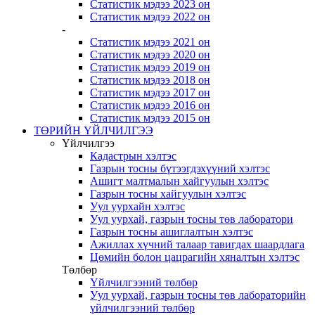
Статистик мэдээ 2023 он
Статистик мэдээ 2022 он
-
Статистик мэдээ 2021 он
Статистик мэдээ 2020 он
Статистик мэдээ 2019 он
Статистик мэдээ 2018 он
Статистик мэдээ 2017 он
Статистик мэдээ 2016 он
Статистик мэдээ 2015 он
ТӨРИЙН ҮЙЛЧИЛГЭЭ
Үйлчилгээ
Кадастрын хэлтэс
Газрын тосны бүтээгдэхүүний хэлтэс
Ашигт малтмалын хайгуулын хэлтэс
Газрын тосны хайгуулын хэлтэс
Уул уурхайн хэлтэс
Уул уурхай, газрын тосны төв лаборатори
Газрын тосны ашиглалтын хэлтэс
Ажиллах хүчний талаар тавигдах шаардлага
Цөмийн болон цацрагийн хяналтын хэлтэс
Төлбөр
Үйлчилгээний төлбөр
Уул уурхай, газрын тосны төв лабораторийн
үйлчилгээний төлбөр