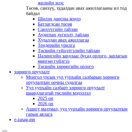
жилийн эцэс
Төсөв, санхүү, худалдан авах ажиллагааны ил тод
байдал
Шилэн дансны мэдээ
Батлагдсан төсөв
Санхүүгийн тайлан
Аудитын дүгнэлт, тайлан
Худалдан авах ажиллагаа
Тендерийн урилга
Төсвийн гүйцэтгэлийн тайлан
Цалингийн зардлаас бусад орлого, зарлагын
мөнгөн гүйлгээ
Төсвийн хөрөнгийн орлого
хөрөнгө оруулалт
Монгол улсын уул уурхайн салбарын хөрөнгө
оруулалтын орчны судалгаа
Уул уурхайн салбарт хөрөнгө оруулалт
шаардлагатай төслийн мэдээлэл
2025 он
2026 он
Ашигт малтмал, уул уурхайн хөрөнгө оруулалтын
гарын авлага
e-zasag.mn