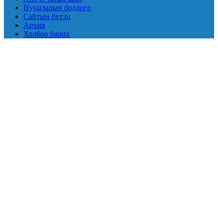
Нууцлалын бодлого
Сайтын бүтэц
Архив
Холбоо барих