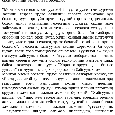
орон нутгийн төлөөллүүд оролцлоо.
“Монголын геологи, хайгуул-2018” чуулга уулзалтын хүрээнд
Засгийн газраас эрдэс баялгийн салбарт баримталж буй
бодлого, хууль эрхзүйн орчин, түүний хэрэгжилт, региональ
болон ашигт малтмалын геологийн судалгаа, ордын эрэл
хайгуулын аргачлал, техник технологи, геологи уул уурхайн
төслүүдийн танилцуулга, үр дүн, эрдэс баялгийн салбарын
өнөөгийн байдал, орон нутаг, элчин сайдын яамны илтгэлүүд
тавигдахаас гадна “геологи, эрдэс баялгийн салбарын төрийн
бодлого”, “геологи, хайгуулын ажлын хэрэгжилт ба орон
нутаг” гэсэн хоёр хэлэлцүүлэг өрнөх юм. Түүнчлэн аж ахуйн
нэгжүүд хайгуулын болон хайгуулаас олборлолтод шилжих
шатны хөрөнгө оруулалт болон технологийн хамтрагч хайж
байгаа төслүүдээ танилцуулах "Хөрөнгө оруулагчдын бизнес
уулзалт"-ыг чуулганы 2 дахь өдөр зохион байгуулах юм.
Монгол Улсын геологи, эрдэс баялгийн салбарыг хөгжүүлэх
үйлсэд дорвитой хувь нэмэр оруулсан, ашигт малтмалын орд
газруудын эрэл, хайгуулын ажлыг хийж, нөөцийг
нэмэгдүүлсэн ажлын үр дүн, улмаар эдийн засгийн эргэлтэнд
оруулсан хамт олны ажлын амжилт, бүтээлийг “Хайгуулын
шилдэг баг”-аар, мөн геологийн зураглал, ерөнхий эрлийн
ажлыг амжилттай хийж гүйцэтгэж, үр дүнгийн тайлан бичиж
хамгаалсан хамт олныг ажлын амжилт, бүтээлээр нь
“Зураглалын шилдэг баг”-аар шалгаруулж, шагналыг