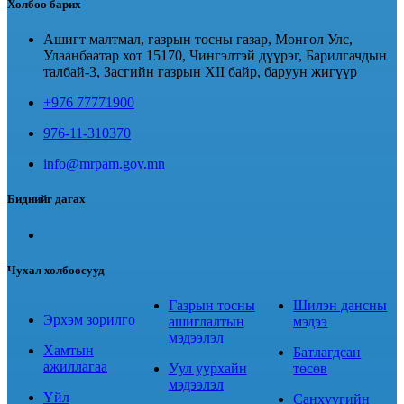
Холбоо барих
Ашигт малтмал, газрын тосны газар, Монгол Улс,
Улаанбаатар хот 15170, Чингэлтэй дүүрэг, Барилгачдын
талбай-3, Засгийн газрын XII байр, баруун жигүүр
+976 77771900
976-11-310370
info@mrpam.gov.mn
Биднийг дагах
Чухал холбоосууд
Газрын тосны
Шилэн дансны
Эрхэм зорилго
ашиглалтын
мэдээ
мэдээлэл
Хамтын
Батлагдсан
ажиллагаа
Уул уурхайн
төсөв
мэдээлэл
Үйл
Санхүүгийн