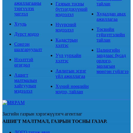
ажиллагааны
Газрын тосны
тайлан
тэргүүлэх
бүтээгдэхүүний
чиглэл
Худалдан авах
мэдээлэл
ажиллагаа
Хууль
Нүүрсний
Төсвийн
мэдээлэл
Дүрст мэдээ
гүйцэтгэлийн
Кадастрын
тайлан
Сонгон
хэлтэс
шалгаруулалт
Цалингийн
Уул уурхайн
зардлаас бусад
Нээлттэй
хэлтэс
орлого,
өгөгдөл
зарлагын
Авлигын эсрэг
мөнгөн гүйлгээ
Ашигт
үйл ажиллагаа
малтмалын
хайгуулын
Хүний нөөцийн
мэдээлэл
мэдээ, тайлан
Засгийн газрын хэрэгжүүлэгч агентлаг
АШИГТ МАЛТМАЛ, ГАЗРЫН ТОСНЫ ГАЗАР.
ЛОГО татаж авах