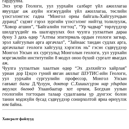
гардуулна.
Энэ үеэр Геологи, уул уурхайн салбарт үйл ажиллагаа
явуулдаг аж ахуйн нэгжүүдийн үйл ажиллагаа, төслийн
үзэсгэлэнгээс гадна “Монгол орны байгаль-Хайгуулчдын
дуранд” сэдэвт гэрэл зургийн үзэсгэлэнг нийтэд толилуулж,
“Ховор агшин”, “Байгалийн тогтоц”, “Ур чадвар” төрлүүдээр
шилдгүүдийг нь шалгаруулах бол чуулга уулзалтын дараа
буюу 3 дахь өдөр “Алтны эпитермаль ордын геологи загвар,
эрэл хайгуулын арга аргачлал”, “Зайнаас тандан судлах арга,
аргачлалыг геологи хайгуулд хэрэглэх нь” гэсэн сэдвүүдээр
Монгол Улсын их сургуульд Монголын геологи, уул уурхайн
мэргэжлийн институтийн 8 модул оноо бүхий сургалт явагдах
аж.
Чуулга уулзалтын хаалтын өдөр “Эх дэлхийгээ хайрлая”
уриан дор Цэцээ гүний явган аяллыг
ШУТИС
-ийн Геологи,
уул уурхайн сургуулийн профессор, Монгол Улсын
гавъяат
багш
Д.
Чулуун, доктор С.Хишигсүрэн нар удирдан
явуулах бөгөөд
Улаанбаатар хот орчим, Богдхан уулын
геологийн тогтоцын талаар судалгааны үр дүнгээс болон
танин мэдэхүйн бусад сэдвүүдээр сонирхолтой яриа өрнүүлэх
юм байна.
Хавсралт файлууд