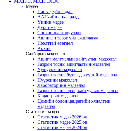
МЭДЭЭ, МЭДЭЭЛЭЛ
Мэдээ
Цаг үе, үйл явдал
ААН-ийн анхааралд
Үнийн мэдээ
Дүрст мэдээ
Сонгон шалгаруулалт
Авлигын эсрэг үйл ажиллагаа
Нээлттэй өгөгдөл
Архив
Салбарын мэдээлэл
Ашигт малтмалын хайгуулын мэдээлэл
Газрын тосны ашиглалтын мэдээлэл
Уул уурхайн мэдээлэл
Газрын тосны бүтээгдэхүүний мэдээлэл
Нүүрсний мэдээлэл
Лабораторийн мэдээлэл
Газрын тосны эрэл, хайгуулын мэдээлэл
Кадастрын мэдээлэл
Цөмийн болон цацрагийн хяналтын
мэдээлэл
Статистик мэдээ
Статистик мэдээ 2026 он
Статистик мэдээ 2025 он
Статистик мэдээ 2024 он