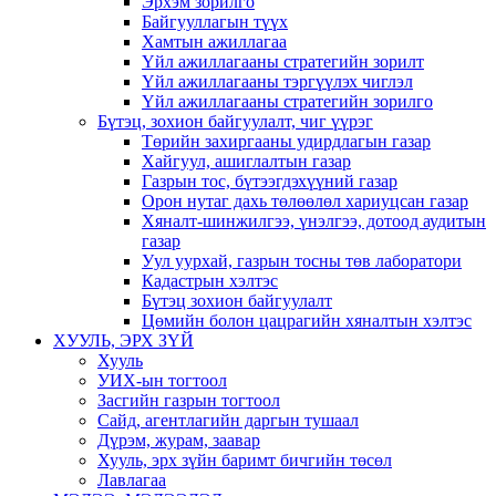
Эрхэм зорилго
Байгууллагын түүх
Хамтын ажиллагаа
Үйл ажиллагааны стратегийн зорилт
Үйл ажиллагааны тэргүүлэх чиглэл
Үйл ажиллагааны стратегийн зорилго
Бүтэц, зохион байгуулалт, чиг үүрэг
Төрийн захиргааны удирдлагын газар
Хайгуул, ашиглалтын газар
Газрын тос, бүтээгдэхүүний газар
Орон нутаг дахь төлөөлөл хариуцсан газар
Хяналт-шинжилгээ, үнэлгээ, дотоод аудитын
газар
Уул уурхай, газрын тосны төв лаборатори
Кадастрын хэлтэс
Бүтэц зохион байгуулалт
Цөмийн болон цацрагийн хяналтын хэлтэс
ХУУЛЬ, ЭРХ ЗҮЙ
Хууль
УИХ-ын тогтоол
Засгийн газрын тогтоол
Сайд, агентлагийн даргын тушаал
Дүрэм, журам, заавар
Хууль, эрх зүйн баримт бичгийн төсөл
Лавлагаа