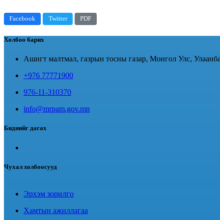
Facebook
Twitter
PDF
Холбоо барих
Ашигт малтмал, газрын тосны газар, Монгол Улс, Улаанба
+976 77771900
976-11-310370
info@mrpam.gov.mn
Биднийг дагах
Чухал холбоосууд
Эрхэм зорилго
Хамтын ажиллагаа