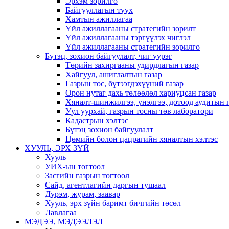
Эрхэм зорилго
Байгууллагын түүх
Хамтын ажиллагаа
Үйл ажиллагааны стратегийн зорилт
Үйл ажиллагааны тэргүүлэх чиглэл
Үйл ажиллагааны стратегийн зорилго
Бүтэц, зохион байгуулалт, чиг үүрэг
Төрийн захиргааны удирдлагын газар
Хайгуул, ашиглалтын газар
Газрын тос, бүтээгдэхүүний газар
Орон нутаг дахь төлөөлөл хариуцсан газар
Хяналт-шинжилгээ, үнэлгээ, дотоод аудитын 
Уул уурхай, газрын тосны төв лаборатори
Кадастрын хэлтэс
Бүтэц зохион байгуулалт
Цөмийн болон цацрагийн хяналтын хэлтэс
ХУУЛЬ, ЭРХ ЗҮЙ
Хууль
УИХ-ын тогтоол
Засгийн газрын тогтоол
Сайд, агентлагийн даргын тушаал
Дүрэм, журам, заавар
Хууль, эрх зүйн баримт бичгийн төсөл
Лавлагаа
МЭДЭЭ, МЭДЭЭЛЭЛ