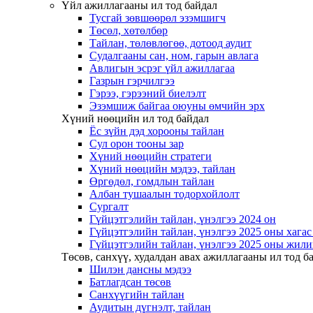
Үйл ажиллагааны ил тод байдал
Тусгай зөвшөөрөл эзэмшигч
Төсөл, хөтөлбөр
Тайлан, төлөвлөгөө, дотоод аудит
Судалгааны сан, ном, гарын авлага
Авлигын эсрэг үйл ажиллагаа
Газрын гэрчилгээ
Гэрээ, гэрээний биелэлт
Эзэмшиж байгаа оюуны өмчийн эрх
Хүний нөөцийн ил тод байдал
Ёс зүйн дэд хорооны тайлан
Сул орон тооны зар
Хүний нөөцийн стратеги
Хүний нөөцийн мэдээ, тайлан
Өргөдөл, гомдлын тайлан
Албан тушаалын тодорхойлолт
Сургалт
Гүйцэтгэлийн тайлан, үнэлгээ 2024 он
Гүйцэтгэлийн тайлан, үнэлгээ 2025 оны хага
Гүйцэтгэлийн тайлан, үнэлгээ 2025 оны жили
Төсөв, санхүү, худалдан авах ажиллагааны ил тод б
Шилэн дансны мэдээ
Батлагдсан төсөв
Санхүүгийн тайлан
Аудитын дүгнэлт, тайлан