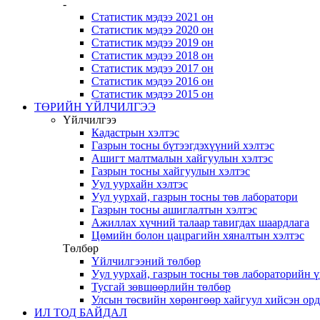
-
Статистик мэдээ 2021 он
Статистик мэдээ 2020 он
Статистик мэдээ 2019 он
Статистик мэдээ 2018 он
Статистик мэдээ 2017 он
Статистик мэдээ 2016 он
Статистик мэдээ 2015 он
ТӨРИЙН ҮЙЛЧИЛГЭЭ
Үйлчилгээ
Кадастрын хэлтэс
Газрын тосны бүтээгдэхүүний хэлтэс
Ашигт малтмалын хайгуулын хэлтэс
Газрын тосны хайгуулын хэлтэс
Уул уурхайн хэлтэс
Уул уурхай, газрын тосны төв лаборатори
Газрын тосны ашиглалтын хэлтэс
Ажиллах хүчний талаар тавигдах шаардлага
Цөмийн болон цацрагийн хяналтын хэлтэс
Төлбөр
Үйлчилгээний төлбөр
Уул уурхай, газрын тосны төв лабораторийн 
Тусгай зөвшөөрлийн төлбөр
Улсын төсвийн хөрөнгөөр хайгуул хийсэн ор
ИЛ ТОД БАЙДАЛ