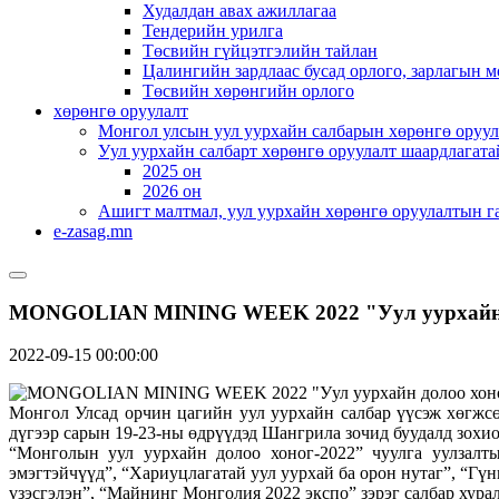
Худалдан авах ажиллагаа
Тендерийн урилга
Төсвийн гүйцэтгэлийн тайлан
Цалингийн зардлаас бусад орлого, зарлагын м
Төсвийн хөрөнгийн орлого
хөрөнгө оруулалт
Монгол улсын уул уурхайн салбарын хөрөнгө оруул
Уул уурхайн салбарт хөрөнгө оруулалт шаардлагата
2025 он
2026 он
Ашигт малтмал, уул уурхайн хөрөнгө оруулалтын г
e-zasag.mn
MONGOLIAN MINING WEEK 2022 "Уул уурхайн до
2022-09-15 00:00:00
Монгол Улсад орчин цагийн уул уурхайн салбар үүсэж хөгжс
дүгээр сарын 19-23-ны өдрүүдэд Шангрила зочид буудалд зохио
“Монголын уул уурхайн долоо хоног-2022” чуулга уулзалты
эмэгтэйчүүд”, “Хариуцлагатай уул уурхай ба орон нутаг”, “
үзэсгэлэн”, “Майнинг Монголия 2022 экспо” зэрэг салбар хурал