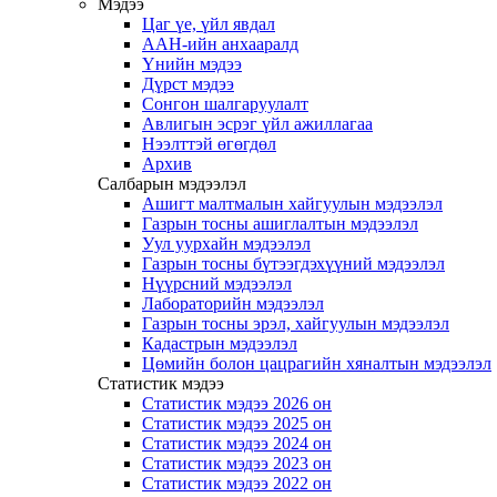
Мэдээ
Цаг үе, үйл явдал
ААН-ийн анхааралд
Үнийн мэдээ
Дүрст мэдээ
Сонгон шалгаруулалт
Авлигын эсрэг үйл ажиллагаа
Нээлттэй өгөгдөл
Архив
Салбарын мэдээлэл
Ашигт малтмалын хайгуулын мэдээлэл
Газрын тосны ашиглалтын мэдээлэл
Уул уурхайн мэдээлэл
Газрын тосны бүтээгдэхүүний мэдээлэл
Нүүрсний мэдээлэл
Лабораторийн мэдээлэл
Газрын тосны эрэл, хайгуулын мэдээлэл
Кадастрын мэдээлэл
Цөмийн болон цацрагийн хяналтын мэдээлэл
Статистик мэдээ
Статистик мэдээ 2026 он
Статистик мэдээ 2025 он
Статистик мэдээ 2024 он
Статистик мэдээ 2023 он
Статистик мэдээ 2022 он