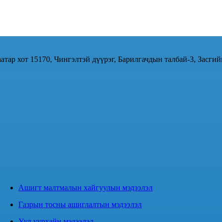
атар хот 15170, Чингэлтэй дүүрэг, Барилгачдын талбай-3, Засгий
Ашигт малтмалын хайгуулын мэдээлэл
Газрын тосны ашиглалтын мэдээлэл
Уул уурхайн мэдээлэл