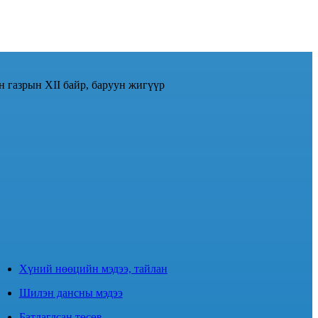
н газрын XII байр, баруун жигүүр
Хүний нөөцийн мэдээ, тайлан
Шилэн дансны мэдээ
Батлагдсан төсөв