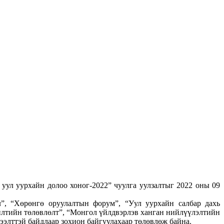
ул уурхайн долоо хоног-2022” чуулга уулзалтыг 2022 оны 09
”, “Хөрөнгө оруулалтын форум”, “Уул уурхайн салбар дахь
илтийн төлөвлөлт”, “Монгол үйлдвэрлэв ханган нийлүүлэлтийн
нээлттэй байдлаар зохион байгуулахаар төлөвлөж байна.