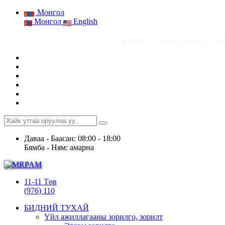
Монгол
Монгол
English
● АШИГТ МАЛТМАЛ, ГАЗРЫН ТОСНЫ ГАЗР
Даваа - Баасан: 08:00 - 18:00
Бямба - Ням: амарна
11-11 Төв
(976) 110
БИДНИЙ ТУХАЙ
Үйл ажиллагааны зорилго, зорилт