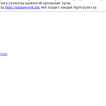
улга уулзалтад идэвхитэй оролцохыг хүсье.
тад
https://miningweek.mn/
веб хуудаст хандаж бүртгүүлнэ үү.
тлэл