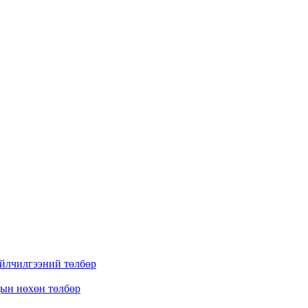
үйлчилгээний төлбөр
дын нөхөн төлбөр