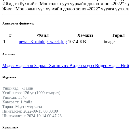
Иймд та бүхнийг “Монголын уул уурхайн долоо хоног-2022” чу
Жич: “Монголын уул уурхайн долоо хоног-2022” чуулга уулзал
Хавсралт файлууд
#
Файл
Хэмжээ
Төрөл
1
news_3_mining_week.jpg
107.4 KB
image
Ангилал
Мэдээ мэдээлэл
Зарлал
Ханш үнэ
Видео мэдээ
Видео мэдээ
Ний
Мэдээлэл
Уншихад: ~1 мин
Үгийн тоо: 126 үг (1000 тэмдэгт)
Уншсан: 3546
Хавсралт: 1 файл
Төрөл: Мэдээ мэдээлэл
Нийтэлсэн: 2022-09-15 00:00:00
Шинэчилсэн: 2024-10-14 00:47:26
Хуваалцах