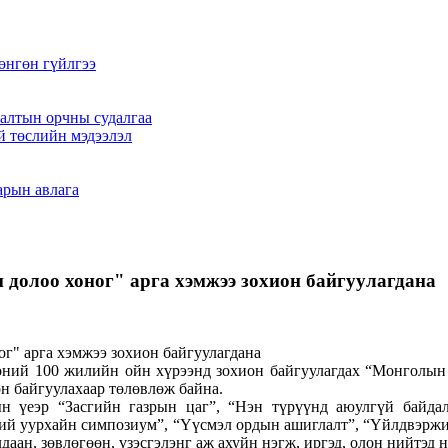
өнгөн гүйлгээ
алтын орчны судалгаа
й төслийн мэдээлэл
арын авлага
лоо хоног" арга хэмжээ зохион байгуулагдана
өний 100 жилийн ойн хүрээнд зохион байгуулагдах “Монголын у
н байгуулахаар төлөвлөж байна.
н үеэр “Засгийн газрын цаг”, “Нэн түрүүнд аюулгүй байдал
Гүний уурхайн симпозиум”, “Үүсмэл ордын ашиглалт”, “Үйлдвэрж
даан, зөвлөгөөн, үзэсгэлэнг аж ахуйн нэгж, иргэд, олон нийтэд 