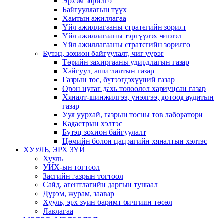
Эрхэм зорилго
Байгууллагын түүх
Хамтын ажиллагаа
Үйл ажиллагааны стратегийн зорилт
Үйл ажиллагааны тэргүүлэх чиглэл
Үйл ажиллагааны стратегийн зорилго
Бүтэц, зохион байгуулалт, чиг үүрэг
Төрийн захиргааны удирдлагын газар
Хайгуул, ашиглалтын газар
Газрын тос, бүтээгдэхүүний газар
Орон нутаг дахь төлөөлөл хариуцсан газар
Хяналт-шинжилгээ, үнэлгээ, дотоод аудитын
газар
Уул уурхай, газрын тосны төв лаборатори
Кадастрын хэлтэс
Бүтэц зохион байгуулалт
Цөмийн болон цацрагийн хяналтын хэлтэс
ХУУЛЬ, ЭРХ ЗҮЙ
Хууль
УИХ-ын тогтоол
Засгийн газрын тогтоол
Сайд, агентлагийн даргын тушаал
Дүрэм, журам, заавар
Хууль, эрх зүйн баримт бичгийн төсөл
Лавлагаа