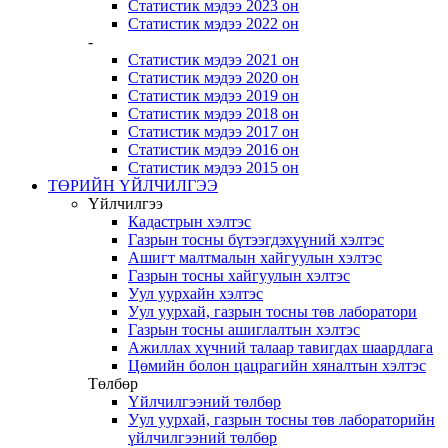
Статистик мэдээ 2023 он
Статистик мэдээ 2022 он
-
Статистик мэдээ 2021 он
Статистик мэдээ 2020 он
Статистик мэдээ 2019 он
Статистик мэдээ 2018 он
Статистик мэдээ 2017 он
Статистик мэдээ 2016 он
Статистик мэдээ 2015 он
ТӨРИЙН ҮЙЛЧИЛГЭЭ
Үйлчилгээ
Кадастрын хэлтэс
Газрын тосны бүтээгдэхүүний хэлтэс
Ашигт малтмалын хайгуулын хэлтэс
Газрын тосны хайгуулын хэлтэс
Уул уурхайн хэлтэс
Уул уурхай, газрын тосны төв лаборатори
Газрын тосны ашиглалтын хэлтэс
Ажиллах хүчний талаар тавигдах шаардлага
Цөмийн болон цацрагийн хяналтын хэлтэс
Төлбөр
Үйлчилгээний төлбөр
Уул уурхай, газрын тосны төв лабораторийн
үйлчилгээний төлбөр