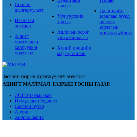
Кадастрын
тайлан
Сонгон
хэлтэс
шалгаруулалт
Цалингийн
Уул уурхайн
зардлаас бусад
Нээлттэй
хэлтэс
орлого,
өгөгдөл
зарлагын
Авлигын эсрэг
мөнгөн гүйлгээ
Ашигт
үйл ажиллагаа
малтмалын
хайгуулын
Хүний нөөцийн
мэдээлэл
мэдээ, тайлан
Засгийн газрын хэрэгжүүлэгч агентлаг
АШИГТ МАЛТМАЛ, ГАЗРЫН ТОСНЫ ГАЗАР.
ЛОГО татаж авах
Нууцлалын бодлого
Сайтын бүтэц
Архив
Холбоо барих