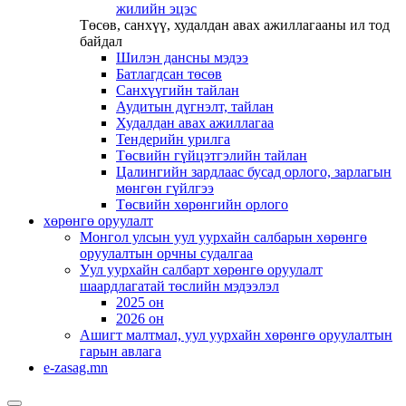
жилийн эцэс
Төсөв, санхүү, худалдан авах ажиллагааны ил тод
байдал
Шилэн дансны мэдээ
Батлагдсан төсөв
Санхүүгийн тайлан
Аудитын дүгнэлт, тайлан
Худалдан авах ажиллагаа
Тендерийн урилга
Төсвийн гүйцэтгэлийн тайлан
Цалингийн зардлаас бусад орлого, зарлагын
мөнгөн гүйлгээ
Төсвийн хөрөнгийн орлого
хөрөнгө оруулалт
Монгол улсын уул уурхайн салбарын хөрөнгө
оруулалтын орчны судалгаа
Уул уурхайн салбарт хөрөнгө оруулалт
шаардлагатай төслийн мэдээлэл
2025 он
2026 он
Ашигт малтмал, уул уурхайн хөрөнгө оруулалтын
гарын авлага
e-zasag.mn