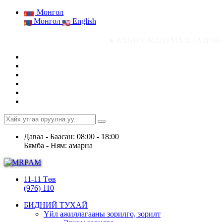
Монгол
Монгол
English
● АШИГТ МАЛТМАЛ, ГАЗРЫН ТОСНЫ ГАЗР
Даваа - Баасан: 08:00 - 18:00
Бямба - Ням: амарна
11-11 Төв
(976) 110
БИДНИЙ ТУХАЙ
Үйл ажиллагааны зорилго, зорилт