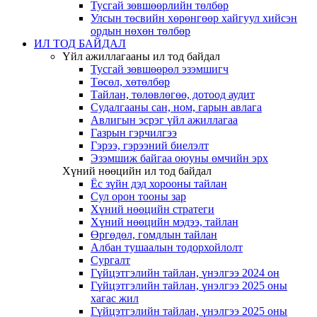
Тусгай зөвшөөрлийн төлбөр
Улсын төсвийн хөрөнгөөр хайгуул хийсэн
ордын нөхөн төлбөр
ИЛ ТОД БАЙДАЛ
Үйл ажиллагааны ил тод байдал
Тусгай зөвшөөрөл эзэмшигч
Төсөл, хөтөлбөр
Тайлан, төлөвлөгөө, дотоод аудит
Судалгааны сан, ном, гарын авлага
Авлигын эсрэг үйл ажиллагаа
Газрын гэрчилгээ
Гэрээ, гэрээний биелэлт
Эзэмшиж байгаа оюуны өмчийн эрх
Хүний нөөцийн ил тод байдал
Ёс зүйн дэд хорооны тайлан
Сул орон тооны зар
Хүний нөөцийн стратеги
Хүний нөөцийн мэдээ, тайлан
Өргөдөл, гомдлын тайлан
Албан тушаалын тодорхойлолт
Сургалт
Гүйцэтгэлийн тайлан, үнэлгээ 2024 он
Гүйцэтгэлийн тайлан, үнэлгээ 2025 оны
хагас жил
Гүйцэтгэлийн тайлан, үнэлгээ 2025 оны