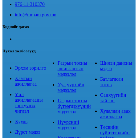
976-11-310370
info@mrpam.gov.mn
Биднийг дагах
Чухал холбоосууд
Газрын тосны
Шилэн дансны
Эрхэм зорилго
ашиглалтын
мэдээ
мэдээлэл
Хамтын
Батлагдсан
ажиллагаа
Уул уурхайн
төсөв
мэдээлэл
Үйл
Санхүүгийн
ажиллагааны
Газрын тосны
тайлан
тэргүүлэх
бүтээгдэхүүний
чиглэл
Худалдан авах
мэдээлэл
ажиллагаа
Хууль
Нүүрсний
Төсвийн
мэдээлэл
Дүрст мэдээ
гүйцэтгэлийн