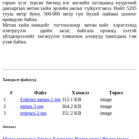
гарын үсэг зурсан бөгөөд нэг жилийн хугацаанд нүүрсний
давхаргын метан хийн эрлийн ажлыг гүйцэтгэжээ. Нийт 5205
тууш метр буюу 500-900 метр гүн бүхий найман цооног
өрөмдсөн байна.
Метан хийн нөөцийг тогтоосноор метан хийг хэрэглээнд
нэвтрүүлэх эдийн засаг, байгаль орчинд ээлтэй
үйлдвэрлэлийг хөгжүүлэх томоохон алхмууд тавигдана гэж
үзэж байна.
Хавсралт файлууд
#
Файл
Хэмжээ
Төрөл
1
Erdenes metan-1.jpg
312.1 KB
image
2
metan-3.jpg
364.2 KB
image
3
erdenes-2.jpg
351.2 KB
image
Ангилал
Мэдээ мэдээлэл
Зарлал
Ханш үнэ
Видео мэдээ
Видео мэдээ