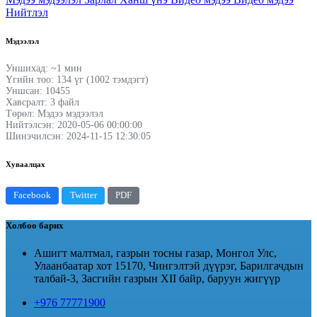
Нийтлэл
Мэдээлэл
Уншихад: ~1 мин
Үгийн тоо: 134 үг (1002 тэмдэгт)
Уншсан: 10455
Хавсралт: 3 файл
Төрөл: Мэдээ мэдээлэл
Нийтэлсэн: 2020-05-06 00:00:00
Шинэчилсэн: 2024-11-15 12:30:05
Хуваалцах
Facebook
Twitter
PDF
Холбоо барих
Ашигт малтмал, газрын тосны газар, Монгол Улс,
Улаанбаатар хот 15170, Чингэлтэй дүүрэг, Барилгачдын
талбай-3, Засгийн газрын XII байр, баруун жигүүр
+976 77771900