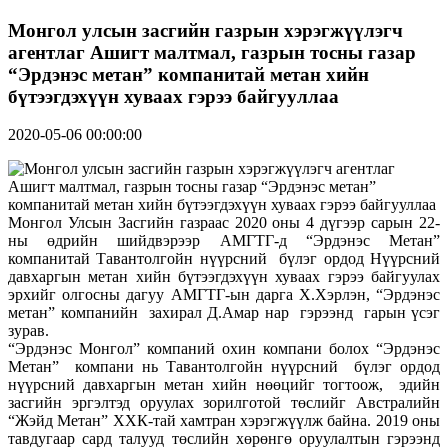
Монгол улсын засгийн газрын хэрэгжүүлэгч
агентлаг Ашигт малтмал, газрын тосны газар
“Эрдэнэс метан” компанитай метан хийн
бүтээгдэхүүн хуваах гэрээ байгууллаа
2020-05-06 00:00:00
Монгол Улсын Засгийн газраас 2020 оны 4 дүгээр сарын 22-
ны өдрийн шийдвэрээр АМГТГ-д “Эрдэнэс Метан”
компанитай Тавантолгойн нүүрсний бүлэг ордод Нүүрсний
давхаргын метан хийн бүтээгдэхүүн хуваах гэрээ байгуулах
эрхийг олгосны дагуу АМГТГ-ын дарга Х.Хэрлэн, “Эрдэнэс
метан” компанийн захирал Д.Амар нар гэрээнд гарын үсэг
зурав.
“Эрдэнэс Монгол” компаний охин компани болох “Эрдэнэс
Метан” компани нь Тавантолгойн нүүрсний бүлэг ордод
нүүрсний давхаргын метан хийн нөөцийг тогтоож, эдийн
засгийн эргэлтэд оруулах зорилготой төслийг Австралийн
“Жэйд Метан” ХХК-тай хамтран хэрэгжүүлж байна. 2019 оны
тавдугаар сард талууд төслийн хөрөнгө оруулалтын гэрээнд