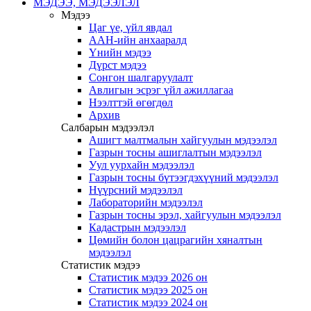
МЭДЭЭ, МЭДЭЭЛЭЛ
Мэдээ
Цаг үе, үйл явдал
ААН-ийн анхааралд
Үнийн мэдээ
Дүрст мэдээ
Сонгон шалгаруулалт
Авлигын эсрэг үйл ажиллагаа
Нээлттэй өгөгдөл
Архив
Салбарын мэдээлэл
Ашигт малтмалын хайгуулын мэдээлэл
Газрын тосны ашиглалтын мэдээлэл
Уул уурхайн мэдээлэл
Газрын тосны бүтээгдэхүүний мэдээлэл
Нүүрсний мэдээлэл
Лабораторийн мэдээлэл
Газрын тосны эрэл, хайгуулын мэдээлэл
Кадастрын мэдээлэл
Цөмийн болон цацрагийн хяналтын
мэдээлэл
Статистик мэдээ
Статистик мэдээ 2026 он
Статистик мэдээ 2025 он
Статистик мэдээ 2024 он