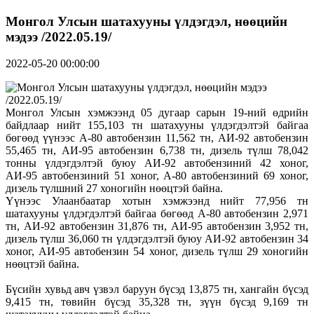
Монгол Улсын шатахууны үлдэгдэл, нөөцийн
мэдээ /2022.05.19/
2022-05-20 00:00:00
Монгол Улсын хэмжээнд 05 дугаар сарын 19-ний өдрийн
байдлаар нийт 155,103 тн шатахууны үлдэгдэлтэй байгаа
бөгөөд үүнээс А-80 автобензин 11,562 тн, АИ-92 автобензин
55,465 тн, АИ-95 автобензин 6,738 тн, дизель түлш 78,042
тонны үлдэгдэлтэй буюу АИ-92 автобензиний 42 хоног,
АИ-95 автобензиний 51 хоног, А-80 автобензиний 69 хоног,
дизель түлшний 27 хоногийн нөөцтэй байна.
Үүнээс Улаанбаатар хотын хэмжээнд нийт 77,956 тн
шатахууны үлдэгдэлтэй байгаа бөгөөд А-80 автобензин 2,971
тн, АИ-92 автобензин 31,876 тн, АИ-95 автобензин 3,952 тн,
дизель түлш 36,060 тн үлдэгдэлтэй буюу АИ-92 автобензин 34
хоног, АИ-95 автобензин 54 хоног, дизель түлш 29 хоногийн
нөөцтэй байна.
Бүсийн хувьд авч үзвэл баруун бүсэд 13,875 тн, хангайн бүсэд
9,415 тн, төвийн бүсэд 35,328 тн, зүүн бүсэд 9,169 тн