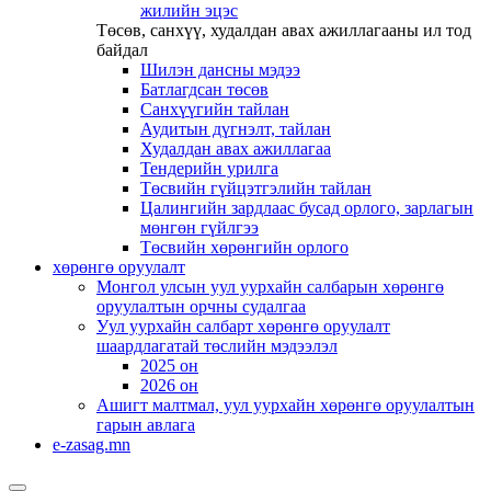
жилийн эцэс
Төсөв, санхүү, худалдан авах ажиллагааны ил тод
байдал
Шилэн дансны мэдээ
Батлагдсан төсөв
Санхүүгийн тайлан
Аудитын дүгнэлт, тайлан
Худалдан авах ажиллагаа
Тендерийн урилга
Төсвийн гүйцэтгэлийн тайлан
Цалингийн зардлаас бусад орлого, зарлагын
мөнгөн гүйлгээ
Төсвийн хөрөнгийн орлого
хөрөнгө оруулалт
Монгол улсын уул уурхайн салбарын хөрөнгө
оруулалтын орчны судалгаа
Уул уурхайн салбарт хөрөнгө оруулалт
шаардлагатай төслийн мэдээлэл
2025 он
2026 он
Ашигт малтмал, уул уурхайн хөрөнгө оруулалтын
гарын авлага
e-zasag.mn