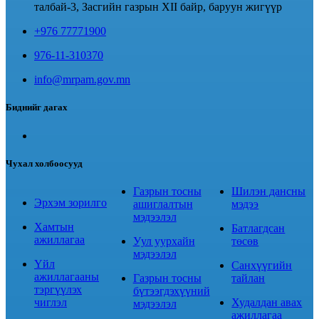
талбай-3, Засгийн газрын XII байр, баруун жигүүр
+976 77771900
976-11-310370
info@mrpam.gov.mn
Биднийг дагах
Чухал холбоосууд
Газрын тосны
Шилэн дансны
Эрхэм зорилго
ашиглалтын
мэдээ
мэдээлэл
Хамтын
Батлагдсан
ажиллагаа
Уул уурхайн
төсөв
мэдээлэл
Үйл
Санхүүгийн
ажиллагааны
Газрын тосны
тайлан
тэргүүлэх
бүтээгдэхүүний
чиглэл
Худалдан авах
мэдээлэл
ажиллагаа