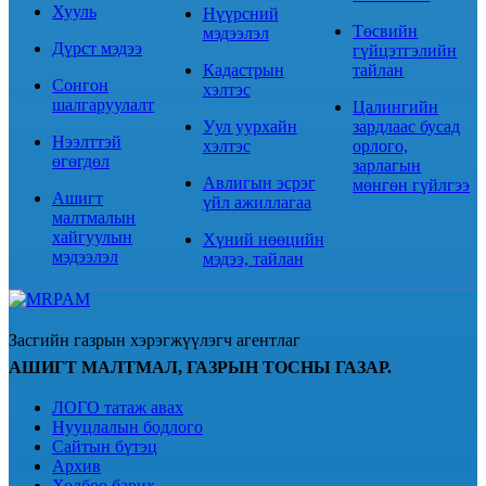
Хууль
Нүүрсний
Төсвийн
мэдээлэл
Дүрст мэдээ
гүйцэтгэлийн
Кадастрын
тайлан
Сонгон
хэлтэс
шалгаруулалт
Цалингийн
Уул уурхайн
зардлаас бусад
Нээлттэй
хэлтэс
орлого,
өгөгдөл
зарлагын
Авлигын эсрэг
мөнгөн гүйлгээ
Ашигт
үйл ажиллагаа
малтмалын
хайгуулын
Хүний нөөцийн
мэдээлэл
мэдээ, тайлан
Засгийн газрын хэрэгжүүлэгч агентлаг
АШИГТ МАЛТМАЛ, ГАЗРЫН ТОСНЫ ГАЗАР.
ЛОГО татаж авах
Нууцлалын бодлого
Сайтын бүтэц
Архив
Холбоо барих