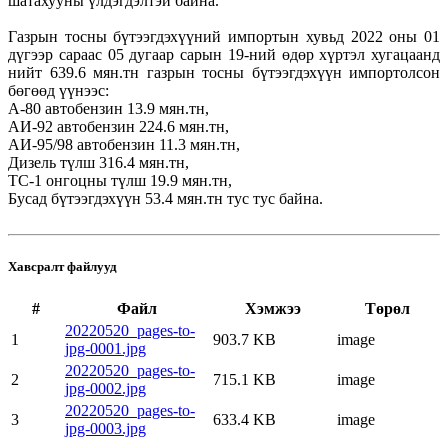
шатахууны үлдэгдэлтэй байна.
Газрын тосны бүтээгдэхүүний импортын хувьд 2022 оны 01
дүгээр сараас 05 дугаар сарын 19-ний өдөр хүртэл хугацаанд
нийт 639.6 мян.тн газрын тосны бүтээгдэхүүн импортолсон
бөгөөд үүнээс:
А-80 автобензин 13.9 мян.тн,
АИ-92 автобензин 224.6 мян.тн,
АИ-95/98 автобензин 11.3 мян.тн,
Дизель түлш 316.4 мян.тн,
ТС-1 онгоцны түлш 19.9 мян.тн,
Бусад бүтээгдэхүүн 53.4 мян.тн тус тус байна.
Хавсралт файлууд
#
Файл
Хэмжээ
Төрөл
20220520_pages-to-
1
903.7 KB
image
jpg-0001.jpg
20220520_pages-to-
2
715.1 KB
image
jpg-0002.jpg
20220520_pages-to-
3
633.4 KB
image
jpg-0003.jpg