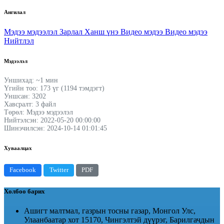
Ангилал
Мэдээ мэдээлэл
Зарлал
Ханш үнэ
Видео мэдээ
Видео мэдээ
Нийтлэл
Мэдээлэл
Уншихад: ~1 мин
Үгийн тоо: 173 үг (1194 тэмдэгт)
Уншсан: 3202
Хавсралт: 3 файл
Төрөл: Мэдээ мэдээлэл
Нийтэлсэн: 2022-05-20 00:00:00
Шинэчилсэн: 2024-10-14 01:01:45
Хуваалцах
Facebook
Twitter
PDF
Холбоо барих
Ашигт малтмал, газрын тосны газар, Монгол Улс,
Улаанбаатар хот 15170, Чингэлтэй дүүрэг, Барилгачдын