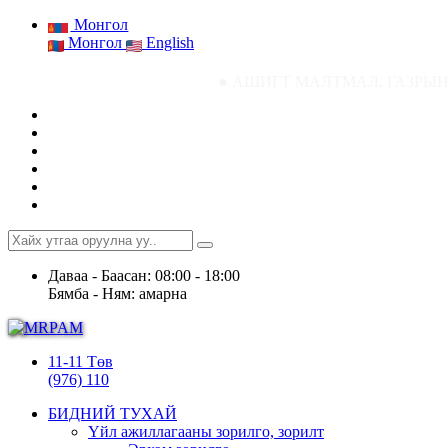
Монгол
Монгол
English
● АШИГТ МАЛТМАЛ, ГАЗРЫН ТОСНЫ ГАЗР
Даваа - Баасан: 08:00 - 18:00
Бямба - Ням: амарна
11-11 Төв
(976) 110
БИДНИЙ ТУХАЙ
Үйл ажиллагааны зорилго, зорилт