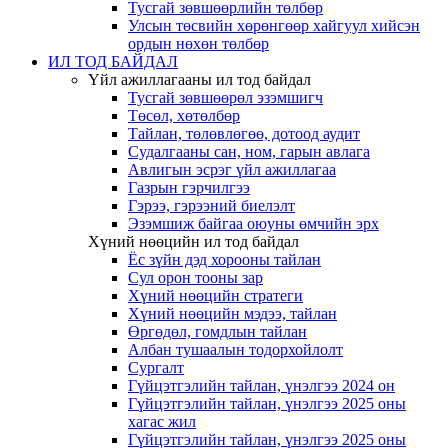
Тусгай зөвшөөрлийн төлбөр
Улсын төсвийн хөрөнгөөр хайгуул хийсэн
ордын нөхөн төлбөр
ИЛ ТОД БАЙДАЛ
Үйл ажиллагааны ил тод байдал
Тусгай зөвшөөрөл эзэмшигч
Төсөл, хөтөлбөр
Тайлан, төлөвлөгөө, дотоод аудит
Судалгааны сан, ном, гарын авлага
Авлигын эсрэг үйл ажиллагаа
Газрын гэрчилгээ
Гэрээ, гэрээний биелэлт
Эзэмшиж байгаа оюуны өмчийн эрх
Хүний нөөцийн ил тод байдал
Ёс зүйн дэд хорооны тайлан
Сул орон тооны зар
Хүний нөөцийн стратеги
Хүний нөөцийн мэдээ, тайлан
Өргөдөл, гомдлын тайлан
Албан тушаалын тодорхойлолт
Сургалт
Гүйцэтгэлийн тайлан, үнэлгээ 2024 он
Гүйцэтгэлийн тайлан, үнэлгээ 2025 оны
хагас жил
Гүйцэтгэлийн тайлан, үнэлгээ 2025 оны