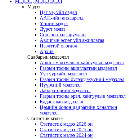
МЭДЭЭ, МЭДЭЭЛЭЛ
Мэдээ
Цаг үе, үйл явдал
ААН-ийн анхааралд
Үнийн мэдээ
Дүрст мэдээ
Сонгон шалгаруулалт
Авлигын эсрэг үйл ажиллагаа
Нээлттэй өгөгдөл
Архив
Салбарын мэдээлэл
Ашигт малтмалын хайгуулын мэдээлэл
Газрын тосны ашиглалтын мэдээлэл
Уул уурхайн мэдээлэл
Газрын тосны бүтээгдэхүүний мэдээлэл
Нүүрсний мэдээлэл
Лабораторийн мэдээлэл
Газрын тосны эрэл, хайгуулын мэдээлэл
Кадастрын мэдээлэл
Цөмийн болон цацрагийн хяналтын
мэдээлэл
Статистик мэдээ
Статистик мэдээ 2026 он
Статистик мэдээ 2025 он
Статистик мэдээ 2024 он