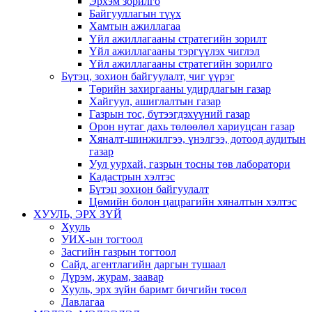
Эрхэм зорилго
Байгууллагын түүх
Хамтын ажиллагаа
Үйл ажиллагааны стратегийн зорилт
Үйл ажиллагааны тэргүүлэх чиглэл
Үйл ажиллагааны стратегийн зорилго
Бүтэц, зохион байгуулалт, чиг үүрэг
Төрийн захиргааны удирдлагын газар
Хайгуул, ашиглалтын газар
Газрын тос, бүтээгдэхүүний газар
Орон нутаг дахь төлөөлөл хариуцсан газар
Хяналт-шинжилгээ, үнэлгээ, дотоод аудитын
газар
Уул уурхай, газрын тосны төв лаборатори
Кадастрын хэлтэс
Бүтэц зохион байгуулалт
Цөмийн болон цацрагийн хяналтын хэлтэс
ХУУЛЬ, ЭРХ ЗҮЙ
Хууль
УИХ-ын тогтоол
Засгийн газрын тогтоол
Сайд, агентлагийн даргын тушаал
Дүрэм, журам, заавар
Хууль, эрх зүйн баримт бичгийн төсөл
Лавлагаа