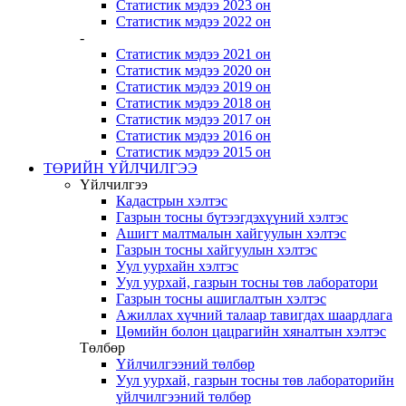
Статистик мэдээ 2023 он
Статистик мэдээ 2022 он
-
Статистик мэдээ 2021 он
Статистик мэдээ 2020 он
Статистик мэдээ 2019 он
Статистик мэдээ 2018 он
Статистик мэдээ 2017 он
Статистик мэдээ 2016 он
Статистик мэдээ 2015 он
ТӨРИЙН ҮЙЛЧИЛГЭЭ
Үйлчилгээ
Кадастрын хэлтэс
Газрын тосны бүтээгдэхүүний хэлтэс
Ашигт малтмалын хайгуулын хэлтэс
Газрын тосны хайгуулын хэлтэс
Уул уурхайн хэлтэс
Уул уурхай, газрын тосны төв лаборатори
Газрын тосны ашиглалтын хэлтэс
Ажиллах хүчний талаар тавигдах шаардлага
Цөмийн болон цацрагийн хяналтын хэлтэс
Төлбөр
Үйлчилгээний төлбөр
Уул уурхай, газрын тосны төв лабораторийн
үйлчилгээний төлбөр