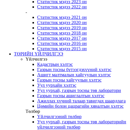
Статистик мэдээ 2023 он
Статистик мэдээ 2022 он
-
Статистик мэдээ 2021 он
Статистик мэдээ 2020 он
Статистик мэдээ 2019 он
Статистик мэдээ 2018 он
Статистик мэдээ 2017 он
Статистик мэдээ 2016 он
Статистик мэдээ 2015 он
ТӨРИЙН ҮЙЛЧИЛГЭЭ
Үйлчилгээ
Кадастрын хэлтэс
Газрын тосны бүтээгдэхүүний хэлтэс
Ашигт малтмалын хайгуулын хэлтэс
Газрын тосны хайгуулын хэлтэс
Уул уурхайн хэлтэс
Уул уурхай, газрын тосны төв лаборатори
Газрын тосны ашиглалтын хэлтэс
Ажиллах хүчний талаар тавигдах шаардлага
Цөмийн болон цацрагийн хяналтын хэлтэс
Төлбөр
Үйлчилгээний төлбөр
Уул уурхай, газрын тосны төв лабораторийн
үйлчилгээний төлбөр