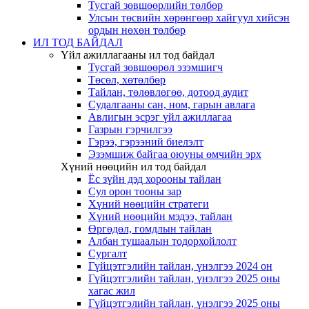
Тусгай зөвшөөрлийн төлбөр
Улсын төсвийн хөрөнгөөр хайгуул хийсэн
ордын нөхөн төлбөр
ИЛ ТОД БАЙДАЛ
Үйл ажиллагааны ил тод байдал
Тусгай зөвшөөрөл эзэмшигч
Төсөл, хөтөлбөр
Тайлан, төлөвлөгөө, дотоод аудит
Судалгааны сан, ном, гарын авлага
Авлигын эсрэг үйл ажиллагаа
Газрын гэрчилгээ
Гэрээ, гэрээний биелэлт
Эзэмшиж байгаа оюуны өмчийн эрх
Хүний нөөцийн ил тод байдал
Ёс зүйн дэд хорооны тайлан
Сул орон тооны зар
Хүний нөөцийн стратеги
Хүний нөөцийн мэдээ, тайлан
Өргөдөл, гомдлын тайлан
Албан тушаалын тодорхойлолт
Сургалт
Гүйцэтгэлийн тайлан, үнэлгээ 2024 он
Гүйцэтгэлийн тайлан, үнэлгээ 2025 оны
хагас жил
Гүйцэтгэлийн тайлан, үнэлгээ 2025 оны