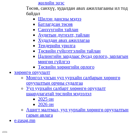
жилийн эцэс
Төсөв, санхүү, худалдан авах ажиллагааны ил тод
байдал
Шилэн дансны мэдээ
Батлагдсан төсөв
Санхүүгийн тайлан
Аудитын дүгнэлт, тайлан
Худалдан авах ажиллагаа
Тендерийн урилга
Төсвийн гүйцэтгэлийн тайлан
Цалингийн зардлаас бусад орлого, зарлагын
мөнгөн гүйлгээ
Төсвийн хөрөнгийн орлого
хөрөнгө оруулалт
Монгол улсын уул уурхайн салбарын хөрөнгө
оруулалтын орчны судалгаа
Уул уурхайн салбарт хөрөнгө оруулалт
шаардлагатай төслийн мэдээлэл
2025 он
2026 он
Ашигт малтмал, уул уурхайн хөрөнгө оруулалтын
гарын авлага
e-zasag.mn