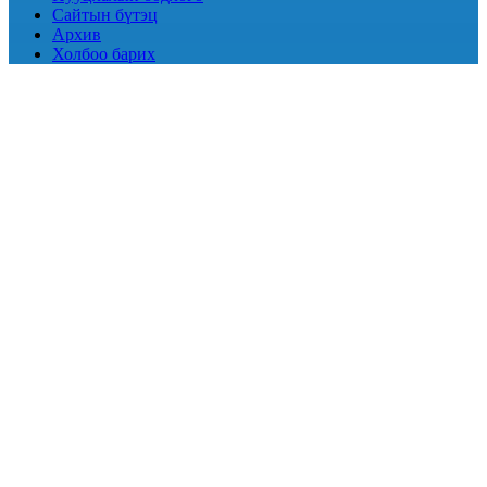
Сайтын бүтэц
Архив
Холбоо барих