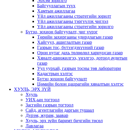
Эрхэм зорилго
Байгууллагын түүх
Хамтын ажиллагаа
Үйл ажиллагааны стратегийн зорилт
Үйл ажиллагааны тэргүүлэх чиглэл
Үйл ажиллагааны стратегийн зорилго
Бүтэц, зохион байгуулалт, чиг үүрэг
Төрийн захиргааны удирдлагын газар
Хайгуул, ашиглалтын газар
Газрын тос, бүтээгдэхүүний газар
Орон нутаг дахь төлөөлөл хариуцсан газар
Хяналт-шинжилгээ, үнэлгээ, дотоод аудитын
газар
Уул уурхай, газрын тосны төв лаборатори
Кадастрын хэлтэс
Бүтэц зохион байгуулалт
Цөмийн болон цацрагийн хяналтын хэлтэс
ХУУЛЬ, ЭРХ ЗҮЙ
Хууль
УИХ-ын тогтоол
Засгийн газрын тогтоол
Сайд, агентлагийн даргын тушаал
Дүрэм, журам, заавар
Хууль, эрх зүйн баримт бичгийн төсөл
Лавлагаа