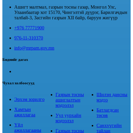
Ашигт малтмал, газрын тосны газар, Монгол Улс,
Улаанбаатар хот 15170, Чингэлтэй дүүрэг, Барилгачдын
талбай-3, Засгийн газрын XII байр, баруун жигүүр
+976 77771900
976-11-310370
info@mrpam.gov.mn
Биднийг дагах
Чухал холбоосууд
Газрын тосны
Шилэн дансны
Эрхэм зорилго
ашиглалтын
мэдээ
мэдээлэл
Хамтын
Батлагдсан
ажиллагаа
Уул уурхайн
төсөв
мэдээлэл
Үйл
Санхүүгийн
ажиллагааны
Газрын тосны
тайлан