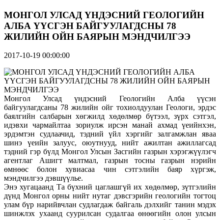
МОНГОЛ УЛСАД ҮНДЭСНИЙ ГЕОЛОГИЙН
АЛБА ҮҮСГЭН БАЙГУУЛАГДСНЫ 78
ЖИЛИЙН ОЙН БАЯРЫН МЭНДЧИЛГЭЭ
2017-10-19 00:00:00
Монгол Улсад үндэсний Геологийн Алба үүсэн
байгуулагдсаны 78 жилийн ойг тохиолдуулан Геологи, эрдэс
баялгийн салбарын хөгжилд хөдөлмөр бүтээл, зүрх сэтгэл,
идэвхи чармайлтаа зориулж ирсэн манай ахмад үеийнхэн,
эрдэмтэн судлаачид, тэдний үйл хэргийг залгамжлан яваа
шинэ үеийн залуус, оюутнууд, нийт ажилтан ажиллагсад
тэдний гэр бүлд Монгол Улсын Засгийн газрын хэрэгжүүлэгч
агентлаг Ашигт малтмал, газрын тосны газрын нэрийн
өмнөөс болон хувиасаа чин сэтгэлийн баяр хүргэж,
мэндчилгээ дэвшүүлье.
Энэ хугацаанд Та бүхний цаглашгүй их хөдөлмөр, зүтгэлийн
дүнд Монгол орны нийт нутаг дэвсгэрийн геологийн тогтоц
улам бүр нарийвчлан судлагдаж байгаль дэлхийг танин мэдэх
шинжлэх ухаанд суурилсан судалгаа өнөөгийн олон улсын