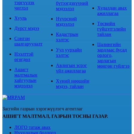
тэргүүлэх
бүтээгдэхүүний
чиглэл
Худалдан авах
мэдээлэл
ажиллагаа
Хууль
Нүүрсний
Төсвийн
мэдээлэл
Дүрст мэдээ
гүйцэтгэлийн
Кадастрын
тайлан
Сонгон
хэлтэс
шалгаруулалт
Цалингийн
Уул уурхайн
зардлаас бусад
Нээлттэй
хэлтэс
орлого,
өгөгдөл
зарлагын
Авлигын эсрэг
мөнгөн гүйлгээ
Ашигт
үйл ажиллагаа
малтмалын
хайгуулын
Хүний нөөцийн
мэдээлэл
мэдээ, тайлан
Засгийн газрын хэрэгжүүлэгч агентлаг
АШИГТ МАЛТМАЛ, ГАЗРЫН ТОСНЫ ГАЗАР.
ЛОГО татаж авах
Нууцлалын бодлого