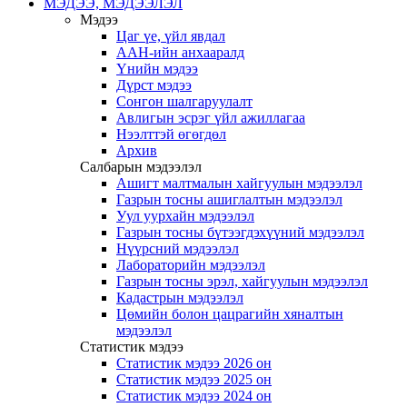
МЭДЭЭ, МЭДЭЭЛЭЛ
Мэдээ
Цаг үе, үйл явдал
ААН-ийн анхааралд
Үнийн мэдээ
Дүрст мэдээ
Сонгон шалгаруулалт
Авлигын эсрэг үйл ажиллагаа
Нээлттэй өгөгдөл
Архив
Салбарын мэдээлэл
Ашигт малтмалын хайгуулын мэдээлэл
Газрын тосны ашиглалтын мэдээлэл
Уул уурхайн мэдээлэл
Газрын тосны бүтээгдэхүүний мэдээлэл
Нүүрсний мэдээлэл
Лабораторийн мэдээлэл
Газрын тосны эрэл, хайгуулын мэдээлэл
Кадастрын мэдээлэл
Цөмийн болон цацрагийн хяналтын
мэдээлэл
Статистик мэдээ
Статистик мэдээ 2026 он
Статистик мэдээ 2025 он
Статистик мэдээ 2024 он