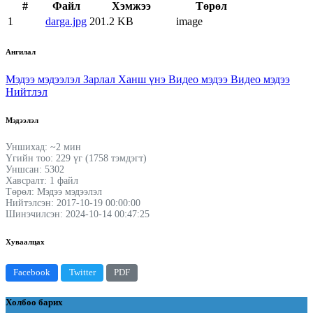
#
Файл
Хэмжээ
Төрөл
1
darga.jpg
201.2 KB
image
Ангилал
Мэдээ мэдээлэл
Зарлал
Ханш үнэ
Видео мэдээ
Видео мэдээ
Нийтлэл
Мэдээлэл
Уншихад: ~2 мин
Үгийн тоо: 229 үг (1758 тэмдэгт)
Уншсан: 5302
Хавсралт: 1 файл
Төрөл: Мэдээ мэдээлэл
Нийтэлсэн: 2017-10-19 00:00:00
Шинэчилсэн: 2024-10-14 00:47:25
Хуваалцах
Facebook
Twitter
PDF
Холбоо барих