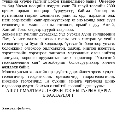
түвшинд хүрчээ гэдгийг цохон тэмдэглэмээр байна. Өнөөдөр
та бид Улсын нөөцийн нэгдсэн санг 70 гаруй төрлийн 2300
орчим ордын нөөцөөр бүрдүүлээд байгаа бөгөөд эх
нутгийнхаа газрын хэвлийгээс улам их орд, илрэлийг олж
нээн эрдэнэсийн санг арвижуулахаар яг энэ мөчид олон зуун
геологичдын маань алхны тогшилт, өрмийн дуу Алтай,
Хангай, Говь, хээрээр цуурайтсаар яваа.
Зөвхөн нэг зүйлийг дурьдахад Уул Уурхай Хүнд Үйлдвэрийн
Яам, Ашигт малтмал газрын тосны газар хамтран үе үеийн
геологичид та бүхний хөдөлмөр, бүтээлийг бодитоор үнэлэх
боломжийг олгохоор ойлгомжтой, хялбар, нийтэд нээлттэй,
хэрэглэгчийн хэрэгцээг хангасан мэдээллийг олон нийтэд
таниулах, хөрөнгө оруулалтыг татах зорилгоор “Үндэсний
геомэдээллийн сан” хөтөлбөрийг боловсруулахаар хичээн
ажиллаж байна.
Монгол улсын хөгжлийн ирээдүйг тодорхойлогч эрхэм хүндэт
геологичид, геофизикчид, өрөмдөгчид, гидрогеологичид,
инженер геологичид Та бүхний ганзага үргэлжид шинэ
олдвороор дүүрэн байхын өлзийтэй ерөөлийг дэвшүүлье.
АШИГТ МАЛТМАЛ, ГАЗРЫН ТОСНЫ ГАЗРЫН ДАРГА
Б.БААТАРЦОГТ
Хавсралт файлууд