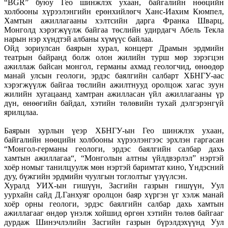
“BGR” буюу Гео шинжлэх ухаан, байгалийн нөөцийн
холбооны хүрээлэнгийн ерөнхийлөгч Ханс-Иахим Кюмпел,
Хамтын ажиллагааны хэлтсийн дарга Франка Шварц,
Монголд хэрэгжүүлж байгаа төслийн удирдагч Абель Текла
нарын нэр хүндтэй албаны хүмүүс байлаа.
Ойд зориулсан баярын хурал, концерт Драмын эрдмийн
театрын байранд болж олон жилийн турш мөр зэрэгцэн
ажиллаж байсан монгол, германы ахмад геологчид, өнөөдөр
манай улсын геологи, эрдэс баялгийн салбарт ХБНГУ-аас
хэрэгжүүлж байгаа төслийн ажилтнууд оролцож хагас зуун
жилийн хугацаанд хамтран ажилласан үйл ажиллагааны үр
дүн, өнөөгийн байдал, хэтийн төлөвийн тухай дэлгэрэнгүй
ярилцлаа.
Баярын хурлын үеэр ХБНГУ-ын Гео шинжлэх ухаан,
байгалийн нөөцийн холбооны хүрээлэнгээс эрхлэн гаргасан
“Монгол-германы геологи, эрдэс баялгийн салбар дахь
хамтын ажиллагаа“, “Монголын алтны үйлдвэрлэл” нэртэй
хоёр номыг танилцуулж мөн нэртэй баримтат кино, Үндэсний
дуу, бүжгийн эрдмийн чуулгын тоглолтыг үзүүлсэн.
Хуралд УИХ-ын гишүүн, Засгийн газрын гишүүн, Уул
уурхайн сайд Д.Ганхуяг оролцон баяр хүргэн үг хэлж манай
хоёр орны геологи, эрдэс баялгийн салбар дахь хамтын
ажиллагааг өндөр үнэлж хойшид өргөн хэтийн төлөв байгааг
дурдаж Шинэчлэлийн Засгийн газрын бүрэлдэхүүнд Уул