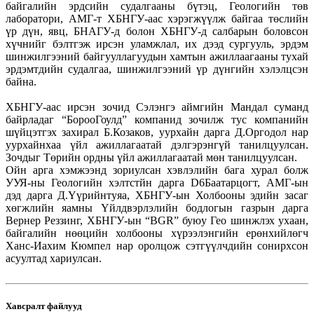
байгалийн эрдсийн судалгааны бүтэц, Геологийн төв
лаборатори, АМГ-т ХБНГУ-аас хэрэгжүүлж байгаа төслийн
үр дүн, явц, БНАГУ-д болон ХБНГУ-д салбарын боловсон
хүчнийг бэлтгэж ирсэн уламжлал, их дээд сургууль, эрдэм
шинжилгээний байгууллагуудын хамтын ажиллаагааны тухай
эрдэмтдийн судалгаа, шинжилгээний үр дүнгийн хэлэлцсэн
байна.
ХБНГУ-аас ирсэн зочид Сэлэнгэ аймгийн Мандал суманд
байрладаг “БорооГоулд” компанид зочилж тус компанийн
шүйцэтгэх захирал Б.Козаков, уурхайн дарга Д.Оргодол нар
уурхайнхаа үйл ажиллагаатай дэлгэрэнгүй танилцуулсан.
Зочдыг Төрийн ордны үйл ажиллагаатай мөн танилцуулсан.
Ойн арга хэмжээнд зориулсан хэвлэлийн бага хурал болж
УУЯ-ны Геологийн хэлтстйн дарга D6Баатарцогт, АМГ-ын
дэд дарга Д.Үүрийнтуяа, ХБНГУ-ын Холбооны эдийн засаг
хөгжлийн яамны Үйлдвэрлэлийн бодлогын газрын дарга
Вернер Реззинг, ХБНГУ-ын “BGR” буюу Гео шинжлэх ухаан,
байгалийн нөөцийн холбооны хүрээлэнгийн ерөнхийлөгч
Ханс-Иахим Кюмпел нар оролцож сэтгүүлчдийн сонирхсон
асуултад хариулсан.
Хавсралт файлууд