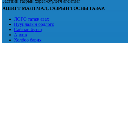
Засгийн газрын хэрэгжүүлэгч агентлаг
АШИГТ МАЛТМАЛ, ГАЗРЫН ТОСНЫ ГАЗАР.
ЛОГО татаж авах
Нууцлалын бодлого
Сайтын бүтэц
Архив
Холбоо барих