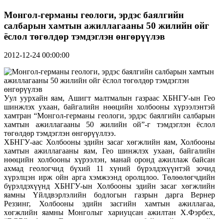
Монгол-германы геологи, эрдэс баялгийн
салбарын хамтын ажиллагааны 50 жилийн ойг
ёслол төгөлдөр тэмдэглэн өнгөрүүлэв
2012-12-24 00:00:00
Уул уурхайн яам, Ашигт малтмалын газраас ХБНГУ-ын Гео
шинжлэх ухаан, байгалийн нөөцийн холбооны хүрээлэнтэй
хамтран “Монгол-германы геологи, эрдэс баялгийн салбарын
хамтын ажиллагааны 50 жилийн ой”-г тэмдэглэн ёслол
төгөлдөр тэмдэглэн өнгөрүүллээ.
ХБНГУ-аас Холбооны эдийн засаг хөгжлийн яам, Холбооны
хамтын ажиллагааны яам, Гео шинжлэх ухаан, байгалийн
нөөцийн холбооны хүрээлэн, манай оронд ажиллаж байсан
ахмад геологчид бүхий 11 хүний бүрэлдэхүүнтэй зочид
хүрэлцэн ирж ойн арга хэмжээнд оролцлоо. Төлөөлөгчдийн
бүрэлдэхүүнд ХБНГУ-ын Холбооны эдийн засаг хөгжлийн
яамны Үйлдвэрлэлийн бодлогын газрын дарга Вернер
Реззинг, Холбооны эдийн засгийн хамтын ажиллагаа,
хөгжлийн яамны Монголыг хариуцсан ажилтан Х.Фэрбех,