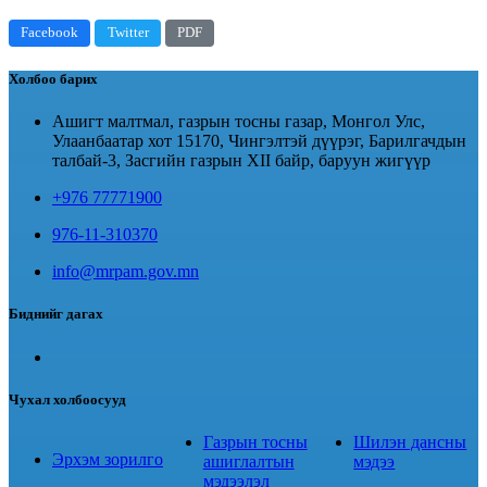
Facebook
Twitter
PDF
Холбоо барих
Ашигт малтмал, газрын тосны газар, Монгол Улс,
Улаанбаатар хот 15170, Чингэлтэй дүүрэг, Барилгачдын
талбай-3, Засгийн газрын XII байр, баруун жигүүр
+976 77771900
976-11-310370
info@mrpam.gov.mn
Биднийг дагах
Чухал холбоосууд
Газрын тосны
Шилэн дансны
Эрхэм зорилго
ашиглалтын
мэдээ
мэдээлэл