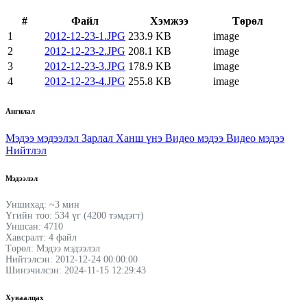
#
Файл
Хэмжээ
Төрөл
1
2012-12-23-1.JPG
233.9 KB
image
2
2012-12-23-2.JPG
208.1 KB
image
3
2012-12-23-3.JPG
178.9 KB
image
4
2012-12-23-4.JPG
255.8 KB
image
Ангилал
Мэдээ мэдээлэл
Зарлал
Ханш үнэ
Видео мэдээ
Видео мэдээ
Нийтлэл
Мэдээлэл
Уншихад: ~3 мин
Үгийн тоо: 534 үг (4200 тэмдэгт)
Уншсан: 4710
Хавсралт: 4 файл
Төрөл: Мэдээ мэдээлэл
Нийтэлсэн: 2012-12-24 00:00:00
Шинэчилсэн: 2024-11-15 12:29:43
Хуваалцах