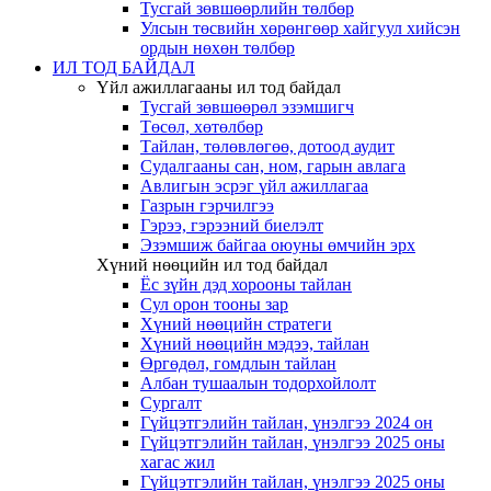
Тусгай зөвшөөрлийн төлбөр
Улсын төсвийн хөрөнгөөр хайгуул хийсэн
ордын нөхөн төлбөр
ИЛ ТОД БАЙДАЛ
Үйл ажиллагааны ил тод байдал
Тусгай зөвшөөрөл эзэмшигч
Төсөл, хөтөлбөр
Тайлан, төлөвлөгөө, дотоод аудит
Судалгааны сан, ном, гарын авлага
Авлигын эсрэг үйл ажиллагаа
Газрын гэрчилгээ
Гэрээ, гэрээний биелэлт
Эзэмшиж байгаа оюуны өмчийн эрх
Хүний нөөцийн ил тод байдал
Ёс зүйн дэд хорооны тайлан
Сул орон тооны зар
Хүний нөөцийн стратеги
Хүний нөөцийн мэдээ, тайлан
Өргөдөл, гомдлын тайлан
Албан тушаалын тодорхойлолт
Сургалт
Гүйцэтгэлийн тайлан, үнэлгээ 2024 он
Гүйцэтгэлийн тайлан, үнэлгээ 2025 оны
хагас жил
Гүйцэтгэлийн тайлан, үнэлгээ 2025 оны