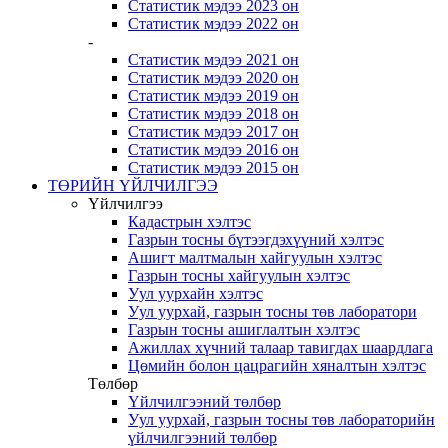
Статистик мэдээ 2023 он
Статистик мэдээ 2022 он
-
Статистик мэдээ 2021 он
Статистик мэдээ 2020 он
Статистик мэдээ 2019 он
Статистик мэдээ 2018 он
Статистик мэдээ 2017 он
Статистик мэдээ 2016 он
Статистик мэдээ 2015 он
ТӨРИЙН ҮЙЛЧИЛГЭЭ
Үйлчилгээ
Кадастрын хэлтэс
Газрын тосны бүтээгдэхүүний хэлтэс
Ашигт малтмалын хайгуулын хэлтэс
Газрын тосны хайгуулын хэлтэс
Уул уурхайн хэлтэс
Уул уурхай, газрын тосны төв лаборатори
Газрын тосны ашиглалтын хэлтэс
Ажиллах хүчний талаар тавигдах шаардлага
Цөмийн болон цацрагийн хяналтын хэлтэс
Төлбөр
Үйлчилгээний төлбөр
Уул уурхай, газрын тосны төв лабораторийн
үйлчилгээний төлбөр