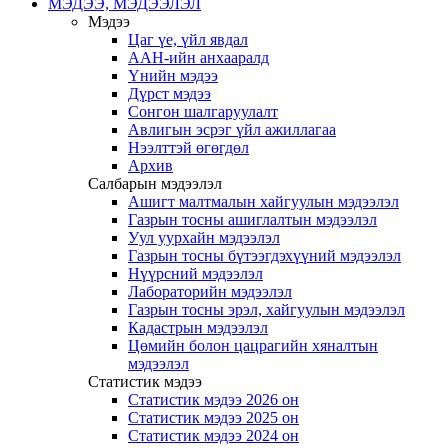
МЭДЭЭ, МЭДЭЭЛЭЛ
Мэдээ
Цаг үе, үйл явдал
ААН-ийн анхааралд
Үнийн мэдээ
Дүрст мэдээ
Сонгон шалгаруулалт
Авлигын эсрэг үйл ажиллагаа
Нээлттэй өгөгдөл
Архив
Салбарын мэдээлэл
Ашигт малтмалын хайгуулын мэдээлэл
Газрын тосны ашиглалтын мэдээлэл
Уул уурхайн мэдээлэл
Газрын тосны бүтээгдэхүүний мэдээлэл
Нүүрсний мэдээлэл
Лабораторийн мэдээлэл
Газрын тосны эрэл, хайгуулын мэдээлэл
Кадастрын мэдээлэл
Цөмийн болон цацрагийн хяналтын
мэдээлэл
Статистик мэдээ
Статистик мэдээ 2026 он
Статистик мэдээ 2025 он
Статистик мэдээ 2024 он