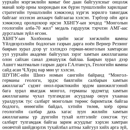
уурхайн мэргэжлийн яамыг бие даан байгуулсныг онцолж
манай хоёр орны хоорондын иж бүрэн түншлэлийн харилцааг
стратегийн түншлэлийн хэмжээнд хүргэх зорилго тавигдаж
байгааг ихээхэн анхаарч байгаагаа хэлсэн. Тэрбээр ойн арга
хэмжээнд оролцохоор ирсэн ХБНГУ-ын зочдод “Монголын
геологийн алба-70 жил” медаль гардуулж тэрчлэн АМГ-аас
дурсгалын зүйл өгсөн.
ХБНГУ-ын Холбооны эдийн засаг хөгжлийн яамны
Үйлдвэрлэлийн бодлогын газрын дарга ноён Вернер Реззинг
баярын хурал дээр үг хэлэхдээ герман-монголын хамтарсан
уул уурхайн академи байгуулах зэрэг хамтын ажиллагааны
олон сайхан санал дэвшүүлж байлаа. Баярын хурал дээр
Ашигт малтмалын газрын дарга Г.Алтансүх, Геологийн яамны
сайд асан Ч.Хурц нар мөн үг хэлсэн.
ШУТИС-ийн Шинэ номын сангийн байранд “Монгол-
германы геологи, эрдэс баялгийн салбарын хамтын
ажиллагаа” сэдэвт онол-практикийн эрдэм шинжилгээний
бага хурал явагдаж монгол, германы эрдэмтэд хамтын
ажиллагааны чухал тулгамдсан асуудлаар оюун ухаанаа
уралдуулж тус салбарт монголын төрөөс баримталж байгаа
бодлого, өнөөгийн байдал, хэтийн төлөв, хоёр орны
геологийн салбар дахь хагас зуун жилийн хамтын
ажиллагааны үр дүнгийн тухай илтгэлийг сонсгож тус
салбарт тулгамдаж байгаа зарим асуудлыг хэрхэн хамтран
оновчтой шийдвэрлэх тухайлбал алтны хайгуул хийх арга зүй,