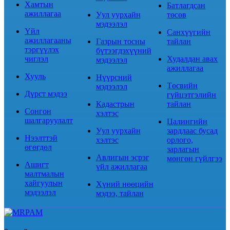
Хамтын
Батлагдсан
ажиллагаа
Уул уурхайн
төсөв
мэдээлэл
Үйл
Санхүүгийн
ажиллагааны
Газрын тосны
тайлан
тэргүүлэх
бүтээгдэхүүний
чиглэл
Худалдан авах
мэдээлэл
ажиллагаа
Хууль
Нүүрсний
Төсвийн
мэдээлэл
Дүрст мэдээ
гүйцэтгэлийн
Кадастрын
тайлан
Сонгон
хэлтэс
шалгаруулалт
Цалингийн
Уул уурхайн
зардлаас бусад
Нээлттэй
хэлтэс
орлого,
өгөгдөл
зарлагын
Авлигын эсрэг
мөнгөн гүйлгээ
Ашигт
үйл ажиллагаа
малтмалын
хайгуулын
Хүний нөөцийн
мэдээлэл
мэдээ, тайлан