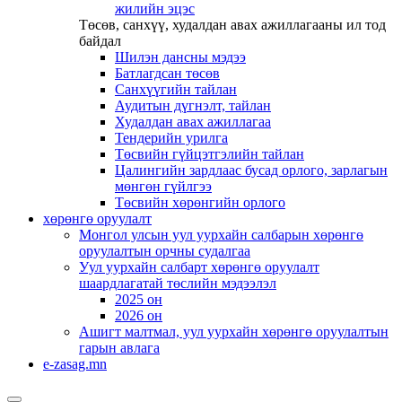
жилийн эцэс
Төсөв, санхүү, худалдан авах ажиллагааны ил тод
байдал
Шилэн дансны мэдээ
Батлагдсан төсөв
Санхүүгийн тайлан
Аудитын дүгнэлт, тайлан
Худалдан авах ажиллагаа
Тендерийн урилга
Төсвийн гүйцэтгэлийн тайлан
Цалингийн зардлаас бусад орлого, зарлагын
мөнгөн гүйлгээ
Төсвийн хөрөнгийн орлого
хөрөнгө оруулалт
Монгол улсын уул уурхайн салбарын хөрөнгө
оруулалтын орчны судалгаа
Уул уурхайн салбарт хөрөнгө оруулалт
шаардлагатай төслийн мэдээлэл
2025 он
2026 он
Ашигт малтмал, уул уурхайн хөрөнгө оруулалтын
гарын авлага
e-zasag.mn