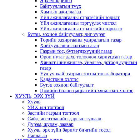
Эрхэм зорилго
Байгууллагын түүх
Хамтын ажиллагаа
Үйл ажиллагааны стратегийн зорилт
Үйл ажиллагааны тэргүүлэх чиглэл
Үйл ажиллагааны стратегийн зорилго
Бүтэц, зохион байгуулалт, чиг үүрэг
Төрийн захиргааны удирдлагын газар
Хайгуул, ашиглалтын газар
Газрын тос, бүтээгдэхүүний газар
Орон нутаг дахь төлөөлөл хариуцсан газар
Хяналт-шинжилгээ, үнэлгээ, дотоод аудитын
газар
Уул уурхай, газрын тосны төв лаборатори
Кадастрын хэлтэс
Бүтэц зохион байгуулалт
Цөмийн болон цацрагийн хяналтын хэлтэс
ХУУЛЬ, ЭРХ ЗҮЙ
Хууль
УИХ-ын тогтоол
Засгийн газрын тогтоол
Сайд, агентлагийн даргын тушаал
Дүрэм, журам, заавар
Хууль, эрх зүйн баримт бичгийн төсөл
Лавлагаа