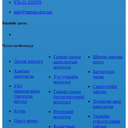
976-11-310370
info@mrpam.gov.mn
Биднийг дагах
Чухал холбоосууд
Газрын тосны
Шилэн дансны
Эрхэм зорилго
ашиглалтын
мэдээ
мэдээлэл
Хамтын
Батлагдсан
ажиллагаа
Уул уурхайн
төсөв
мэдээлэл
Үйл
Санхүүгийн
ажиллагааны
Газрын тосны
тайлан
тэргүүлэх
бүтээгдэхүүний
чиглэл
Худалдан авах
мэдээлэл
ажиллагаа
Хууль
Нүүрсний
Төсвийн
мэдээлэл
Дүрст мэдээ
гүйцэтгэлийн
Кадастрын
тайлан