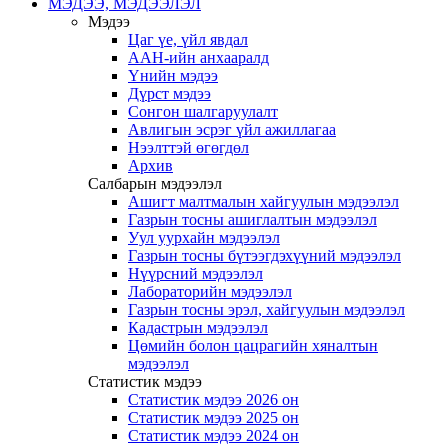
МЭДЭЭ, МЭДЭЭЛЭЛ
Мэдээ
Цаг үе, үйл явдал
ААН-ийн анхааралд
Үнийн мэдээ
Дүрст мэдээ
Сонгон шалгаруулалт
Авлигын эсрэг үйл ажиллагаа
Нээлттэй өгөгдөл
Архив
Салбарын мэдээлэл
Ашигт малтмалын хайгуулын мэдээлэл
Газрын тосны ашиглалтын мэдээлэл
Уул уурхайн мэдээлэл
Газрын тосны бүтээгдэхүүний мэдээлэл
Нүүрсний мэдээлэл
Лабораторийн мэдээлэл
Газрын тосны эрэл, хайгуулын мэдээлэл
Кадастрын мэдээлэл
Цөмийн болон цацрагийн хяналтын
мэдээлэл
Статистик мэдээ
Статистик мэдээ 2026 он
Статистик мэдээ 2025 он
Статистик мэдээ 2024 он