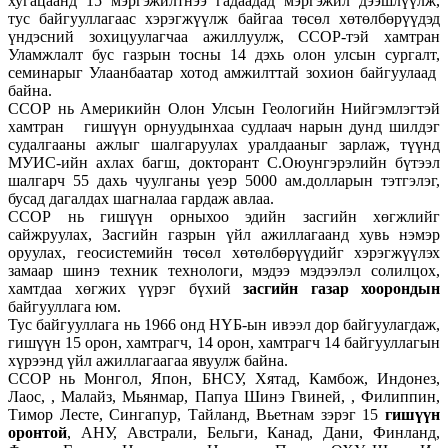
хугацаанд 15 мэргэжилтнээ гадаадад мэргэжил дээшлүүлж,
тус байгууллагаас хэрэгжүүлж байгаа төсөл хөтөлбөрүүдэд
үндэсний зохицуулагчаа ажиллуулж, ССОР-тэй хамтран
Уламжлалт бус газрын тосны 14 дэхь олон улсын сургалт,
семинарыг Улаанбаатар хотод амжилттай зохион байгуулаад
байна.
ССОР нь Америкийн Олон Улсын Геологийн Нийгэмлэгтэй
хамтран гишүүн орнуудынхаа судлаач нарын дунд шилдэг
судалгааны ажлыг шалгаруулах уралдааныг зарлаж, түүнд
МУИС-ийн ахлах багш, докторант С.Оюунгэрэлийн бүтээл
шалгарч 55 дахь чуулганы үеэр 5000 ам.долларын тэтгэлэг,
бусад дагалдах шагналаа гардаж авлаа.
ССОР нь гишүүн орныхоо эдийн засгийн хөгжлийг
сайжруулах, Засгийн газрын үйл ажиллагаанд хувь нэмэр
оруулах, геосистемийн төсөл хөтөлбөрүүдийг хэрэгжүүлэх
замаар шинэ техник технологи, мэдээ мэдээлэл солилцох,
хамтдаа хөгжих үүрэг бүхий
засгийн газар хоорондын
байгууллага юм.
Тус байгууллага нь 1966 онд НҮБ-ын ивээл дор байгуулагдаж,
гишүүн 15 орон, хамтрагч, 14 орон, хамтрагч 14 байгууллагын
хүрээнд үйл ажиллагаагаа явуулж байна.
CCOP нь Монгол, Япон, БНСУ, Хятад, Камбож, Индонез,
Лаос, , Малайз, Мьянмар, Папуа Шинэ Гвиней, , Филиппин,
Тимор Лесте, Сингапур, Тайланд, Вьетнам зэрэг 15
гишүүн
оронтой
, АНУ, Австрали, Бельги, Канад, Дани, Финланд,