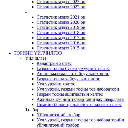
Статистик мэдээ 2023 он
Статистик мэдээ 2022 он
-
Статистик мэдээ 2021 он
Статистик мэдээ 2020 он
Статистик мэдээ 2019 он
Статистик мэдээ 2018 он
Статистик мэдээ 2017 он
Статистик мэдээ 2016 он
Статистик мэдээ 2015 он
ТӨРИЙН ҮЙЛЧИЛГЭЭ
Үйлчилгээ
Кадастрын хэлтэс
Газрын тосны бүтээгдэхүүний хэлтэс
Ашигт малтмалын хайгуулын хэлтэс
Газрын тосны хайгуулын хэлтэс
Уул уурхайн хэлтэс
Уул уурхай, газрын тосны төв лаборатори
Газрын тосны ашиглалтын хэлтэс
Ажиллах хүчний талаар тавигдах шаардлага
Цөмийн болон цацрагийн хяналтын хэлтэс
Төлбөр
Үйлчилгээний төлбөр
Уул уурхай, газрын тосны төв лабораторийн
үйлчилгээний төлбөр