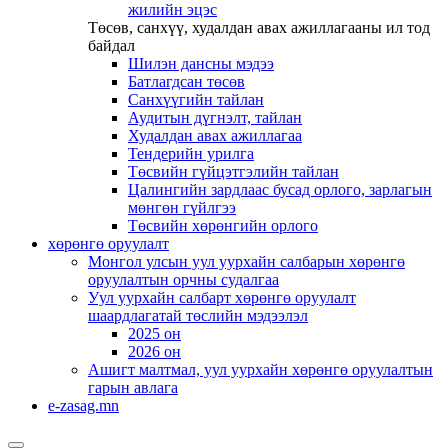
жилийн эцэс
Төсөв, санхүү, худалдан авах ажиллагааны ил тод
байдал
Шилэн дансны мэдээ
Батлагдсан төсөв
Санхүүгийн тайлан
Аудитын дүгнэлт, тайлан
Худалдан авах ажиллагаа
Тендерийн урилга
Төсвийн гүйцэтгэлийн тайлан
Цалингийн зардлаас бусад орлого, зарлагын
мөнгөн гүйлгээ
Төсвийн хөрөнгийн орлого
хөрөнгө оруулалт
Монгол улсын уул уурхайн салбарын хөрөнгө
оруулалтын орчны судалгаа
Уул уурхайн салбарт хөрөнгө оруулалт
шаардлагатай төслийн мэдээлэл
2025 он
2026 он
Ашигт малтмал, уул уурхайн хөрөнгө оруулалтын
гарын авлага
e-zasag.mn