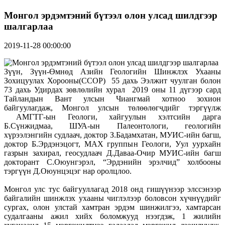
Монгол эрдэмтэний бүтээл олон улсад шилдгээр
шалгарлаа
2019-11-28 00:00:00
Зүүн, Зүүн-Өмнөд Азийн Геологийн Шинжлэх Ухааны
Зохицуулах Хорооны(ССОР) 55 дахь Ээлжит чуулган болон
73 дахь Удирдах зөвлөлийн хурал 2019 оны 11 дүгээр сард
Тайландын Вант улсын Чиангмай хотноо зохион
байгуулагдаж, Монгол улсын төлөөлөгчдийг тэргүүлж
АМГТГ-ын Геологи, хайгуулын хэлтсийн дарга
Б.Сүнжидмаа, ШУА-ын Палеонтологи, геологийн
хүрээлэнгийн судлаач, доктор З.Бадамхатан, МУИС-ийн багш,
доктор Б.Эрдэнэцогт, МАХ группын Геологи, Уул уурхайн
газрын захирал, геосудлаач Д.Даваа-Очир МУИС-ийн багш
докторант С.Оюунгэрэл, “Эрдэнийн эрэлчид” холбооны
тэргүүн Д.Оюунцэцэг нар оролцлоо.
Монгол улс тус байгууллагад 2018 онд гишүүнээр элссэнээр
байгалийн шинжлэх ухааны чиглэлээр боловсон хүчнүүдийг
сургах, олон улстай хамтран эрдэм шинжилгээ, хамтарсан
судалгааны ажил хийх боломжууд нээгдэж, 1 жилийн