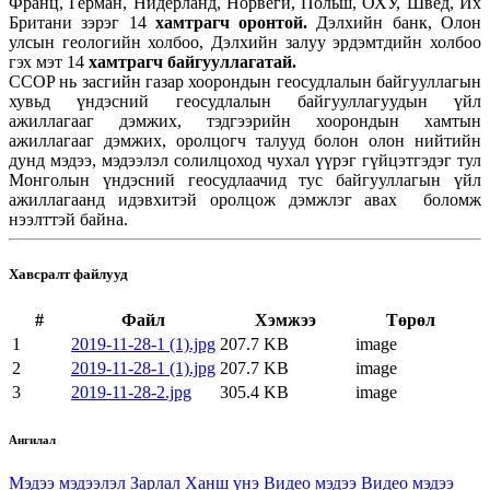
Франц, Герман, Нидерланд, Норвеги, Польш, ОХУ, Швед, Их
Британи зэрэг 14
хамтрагч оронтой.
Дэлхийн банк, Олон
улсын геологийн холбоо, Дэлхийн залуу эрдэмтдийн холбоо
гэх мэт 14
хамтрагч байгууллагатай.
CCOP нь засгийн газар хоорондын геосудлалын байгууллагын
хувьд үндэсний геосудлалын байгууллагуудын үйл
ажиллагааг дэмжих, тэдгээрийн хоорондын хамтын
ажиллагааг дэмжих, оролцогч талууд болон олон нийтийн
дунд мэдээ, мэдээлэл солилцоход чухал үүрэг гүйцэтгэдэг тул
Монголын үндэсний геосудлаачид тус байгууллагын үйл
ажиллагаанд идэвхитэй оролцож дэмжлэг авах боломж
нээлттэй байна.
Хавсралт файлууд
#
Файл
Хэмжээ
Төрөл
1
2019-11-28-1 (1).jpg
207.7 KB
image
2
2019-11-28-1 (1).jpg
207.7 KB
image
3
2019-11-28-2.jpg
305.4 KB
image
Ангилал
Мэдээ мэдээлэл
Зарлал
Ханш үнэ
Видео мэдээ
Видео мэдээ