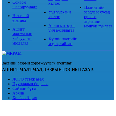
Сонгон
хэлтэс
шалгаруулалт
Цалингийн
Уул уурхайн
зардлаас бусад
Нээлттэй
хэлтэс
орлого,
өгөгдөл
зарлагын
Авлигын эсрэг
мөнгөн гүйлгээ
Ашигт
үйл ажиллагаа
малтмалын
хайгуулын
Хүний нөөцийн
мэдээлэл
мэдээ, тайлан
Засгийн газрын хэрэгжүүлэгч агентлаг
АШИГТ МАЛТМАЛ, ГАЗРЫН ТОСНЫ ГАЗАР.
ЛОГО татаж авах
Нууцлалын бодлого
Сайтын бүтэц
Архив
Холбоо барих