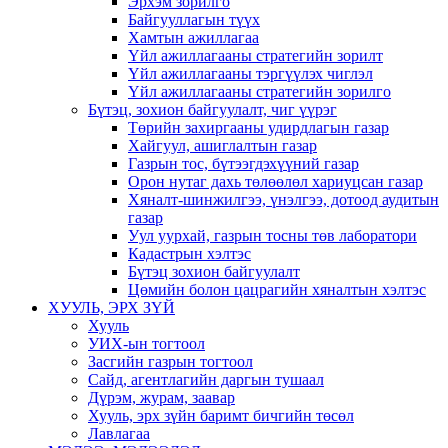
Эрхэм зорилго
Байгууллагын түүх
Хамтын ажиллагаа
Үйл ажиллагааны стратегийн зорилт
Үйл ажиллагааны тэргүүлэх чиглэл
Үйл ажиллагааны стратегийн зорилго
Бүтэц, зохион байгуулалт, чиг үүрэг
Төрийн захиргааны удирдлагын газар
Хайгуул, ашиглалтын газар
Газрын тос, бүтээгдэхүүний газар
Орон нутаг дахь төлөөлөл хариуцсан газар
Хяналт-шинжилгээ, үнэлгээ, дотоод аудитын
газар
Уул уурхай, газрын тосны төв лаборатори
Кадастрын хэлтэс
Бүтэц зохион байгуулалт
Цөмийн болон цацрагийн хяналтын хэлтэс
ХУУЛЬ, ЭРХ ЗҮЙ
Хууль
УИХ-ын тогтоол
Засгийн газрын тогтоол
Сайд, агентлагийн даргын тушаал
Дүрэм, журам, заавар
Хууль, эрх зүйн баримт бичгийн төсөл
Лавлагаа