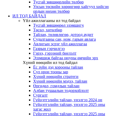
Тусгай зөвшөөрлийн төлбөр
Улсын төсвийн хөрөнгөөр хайгуул хийсэн
ордын нөхөн төлбөр
ИЛ ТОД БАЙДАЛ
Үйл ажиллагааны ил тод байдал
Тусгай зөвшөөрөл эзэмшигч
Төсөл, хөтөлбөр
Тайлан, төлөвлөгөө, дотоод аудит
Судалгааны сан, ном, гарын авлага
Авлигын эсрэг үйл ажиллагаа
Газрын гэрчилгээ
Гэрээ, гэрээний биелэлт
Эзэмшиж байгаа оюуны өмчийн эрх
Хүний нөөцийн ил тод байдал
Ёс зүйн дэд хорооны тайлан
Сул орон тооны зар
Хүний нөөцийн стратеги
Хүний нөөцийн мэдээ, тайлан
Өргөдөл, гомдлын тайлан
Албан тушаалын тодорхойлолт
Сургалт
Гүйцэтгэлийн тайлан, үнэлгээ 2024 он
Гүйцэтгэлийн тайлан, үнэлгээ 2025 оны
хагас жил
Гүйцэтгэлийн тайлан, үнэлгээ 2025 оны