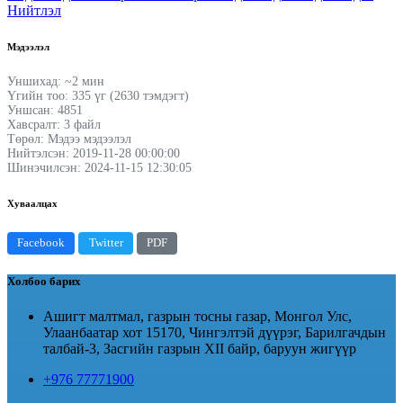
Нийтлэл
Мэдээлэл
Уншихад: ~2 мин
Үгийн тоо: 335 үг (2630 тэмдэгт)
Уншсан: 4851
Хавсралт: 3 файл
Төрөл: Мэдээ мэдээлэл
Нийтэлсэн: 2019-11-28 00:00:00
Шинэчилсэн: 2024-11-15 12:30:05
Хуваалцах
Facebook
Twitter
PDF
Холбоо барих
Ашигт малтмал, газрын тосны газар, Монгол Улс,
Улаанбаатар хот 15170, Чингэлтэй дүүрэг, Барилгачдын
талбай-3, Засгийн газрын XII байр, баруун жигүүр
+976 77771900