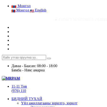
Монгол
Монгол
English
● АШИГТ МАЛТМАЛ, ГАЗРЫН ТОСНЫ ГА
Даваа - Баасан: 08:00 - 18:00
Бямба - Ням: амарна
11-11 Төв
(976) 110
БИДНИЙ ТУХАЙ
Үйл ажиллагааны зорилго, зорилт