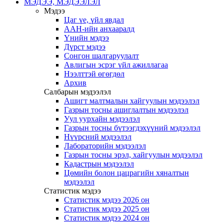
МЭДЭЭ, МЭДЭЭЛЭЛ
Мэдээ
Цаг үе, үйл явдал
ААН-ийн анхааралд
Үнийн мэдээ
Дүрст мэдээ
Сонгон шалгаруулалт
Авлигын эсрэг үйл ажиллагаа
Нээлттэй өгөгдөл
Архив
Салбарын мэдээлэл
Ашигт малтмалын хайгуулын мэдээлэл
Газрын тосны ашиглалтын мэдээлэл
Уул уурхайн мэдээлэл
Газрын тосны бүтээгдэхүүний мэдээлэл
Нүүрсний мэдээлэл
Лабораторийн мэдээлэл
Газрын тосны эрэл, хайгуулын мэдээлэл
Кадастрын мэдээлэл
Цөмийн болон цацрагийн хяналтын
мэдээлэл
Статистик мэдээ
Статистик мэдээ 2026 он
Статистик мэдээ 2025 он
Статистик мэдээ 2024 он