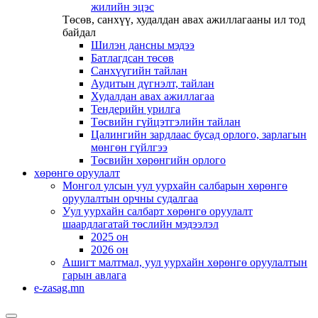
жилийн эцэс
Төсөв, санхүү, худалдан авах ажиллагааны ил тод
байдал
Шилэн дансны мэдээ
Батлагдсан төсөв
Санхүүгийн тайлан
Аудитын дүгнэлт, тайлан
Худалдан авах ажиллагаа
Тендерийн урилга
Төсвийн гүйцэтгэлийн тайлан
Цалингийн зардлаас бусад орлого, зарлагын
мөнгөн гүйлгээ
Төсвийн хөрөнгийн орлого
хөрөнгө оруулалт
Монгол улсын уул уурхайн салбарын хөрөнгө
оруулалтын орчны судалгаа
Уул уурхайн салбарт хөрөнгө оруулалт
шаардлагатай төслийн мэдээлэл
2025 он
2026 он
Ашигт малтмал, уул уурхайн хөрөнгө оруулалтын
гарын авлага
e-zasag.mn