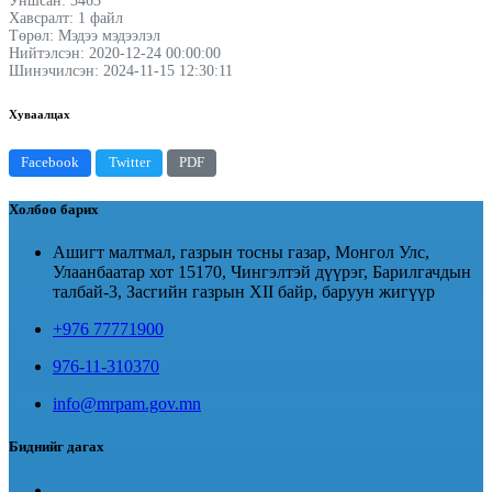
Уншсан: 3463
Хавсралт: 1 файл
Төрөл: Мэдээ мэдээлэл
Нийтэлсэн: 2020-12-24 00:00:00
Шинэчилсэн: 2024-11-15 12:30:11
Хуваалцах
Facebook
Twitter
PDF
Холбоо барих
Ашигт малтмал, газрын тосны газар, Монгол Улс,
Улаанбаатар хот 15170, Чингэлтэй дүүрэг, Барилгачдын
талбай-3, Засгийн газрын XII байр, баруун жигүүр
+976 77771900
976-11-310370
info@mrpam.gov.mn
Биднийг дагах