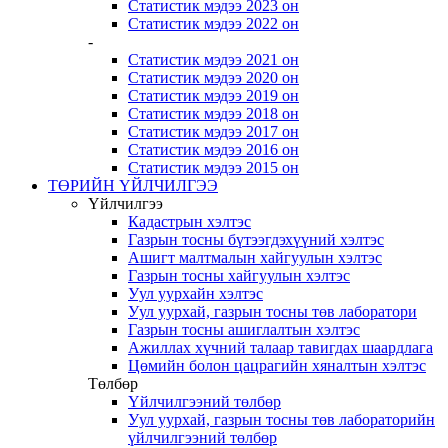
Статистик мэдээ 2023 он
Статистик мэдээ 2022 он
-
Статистик мэдээ 2021 он
Статистик мэдээ 2020 он
Статистик мэдээ 2019 он
Статистик мэдээ 2018 он
Статистик мэдээ 2017 он
Статистик мэдээ 2016 он
Статистик мэдээ 2015 он
ТӨРИЙН ҮЙЛЧИЛГЭЭ
Үйлчилгээ
Кадастрын хэлтэс
Газрын тосны бүтээгдэхүүний хэлтэс
Ашигт малтмалын хайгуулын хэлтэс
Газрын тосны хайгуулын хэлтэс
Уул уурхайн хэлтэс
Уул уурхай, газрын тосны төв лаборатори
Газрын тосны ашиглалтын хэлтэс
Ажиллах хүчний талаар тавигдах шаардлага
Цөмийн болон цацрагийн хяналтын хэлтэс
Төлбөр
Үйлчилгээний төлбөр
Уул уурхай, газрын тосны төв лабораторийн
үйлчилгээний төлбөр