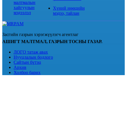
малтмалын
хайгуулын
Хүний нөөцийн
мэдээлэл
мэдээ, тайлан
Засгийн газрын хэрэгжүүлэгч агентлаг
АШИГТ МАЛТМАЛ, ГАЗРЫН ТОСНЫ ГАЗАР.
ЛОГО татаж авах
Нууцлалын бодлого
Сайтын бүтэц
Архив
Холбоо барих