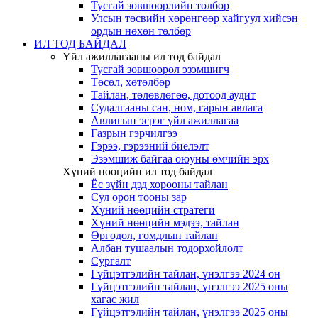
Тусгай зөвшөөрлийн төлбөр
Улсын төсвийн хөрөнгөөр хайгуул хийсэн
ордын нөхөн төлбөр
ИЛ ТОД БАЙДАЛ
Үйл ажиллагааны ил тод байдал
Тусгай зөвшөөрөл эзэмшигч
Төсөл, хөтөлбөр
Тайлан, төлөвлөгөө, дотоод аудит
Судалгааны сан, ном, гарын авлага
Авлигын эсрэг үйл ажиллагаа
Газрын гэрчилгээ
Гэрээ, гэрээний биелэлт
Эзэмшиж байгаа оюуны өмчийн эрх
Хүний нөөцийн ил тод байдал
Ёс зүйн дэд хорооны тайлан
Сул орон тооны зар
Хүний нөөцийн стратеги
Хүний нөөцийн мэдээ, тайлан
Өргөдөл, гомдлын тайлан
Албан тушаалын тодорхойлолт
Сургалт
Гүйцэтгэлийн тайлан, үнэлгээ 2024 он
Гүйцэтгэлийн тайлан, үнэлгээ 2025 оны
хагас жил
Гүйцэтгэлийн тайлан, үнэлгээ 2025 оны