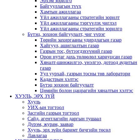
Эрхэм зорилго
Байгууллагын түүх
Хамтын ажиллагаа
Үйл ажиллагааны стратегийн зорилт
Үйл ажиллагааны тэргүүлэх чиглэл
Үйл ажиллагааны стратегийн зорилго
Бүтэц, зохион байгуулалт, чиг үүрэг
Төрийн захиргааны удирдлагын газар
Хайгуул, ашиглалтын газар
Газрын тос, бүтээгдэхүүний газар
Орон нутаг дахь төлөөлөл хариуцсан газар
Хяналт-шинжилгээ, үнэлгээ, дотоод аудитын
газар
Уул уурхай, газрын тосны төв лаборатори
Кадастрын хэлтэс
Бүтэц зохион байгуулалт
Цөмийн болон цацрагийн хяналтын хэлтэс
ХУУЛЬ, ЭРХ ЗҮЙ
Хууль
УИХ-ын тогтоол
Засгийн газрын тогтоол
Сайд, агентлагийн даргын тушаал
Дүрэм, журам, заавар
Хууль, эрх зүйн баримт бичгийн төсөл
Лавлагаа