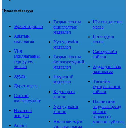
Чухал холбоосууд
Газрын тосны
Шилэн дансны
Эрхэм зорилго
ашиглалтын
мэдээ
мэдээлэл
Хамтын
Батлагдсан
ажиллагаа
Уул уурхайн
төсөв
мэдээлэл
Үйл
Санхүүгийн
ажиллагааны
Газрын тосны
тайлан
тэргүүлэх
бүтээгдэхүүний
чиглэл
Худалдан авах
мэдээлэл
ажиллагаа
Хууль
Нүүрсний
Төсвийн
мэдээлэл
Дүрст мэдээ
гүйцэтгэлийн
Кадастрын
тайлан
Сонгон
хэлтэс
шалгаруулалт
Цалингийн
Уул уурхайн
зардлаас бусад
Нээлттэй
хэлтэс
орлого,
өгөгдөл
зарлагын
Авлигын эсрэг
мөнгөн гүйлгээ
Ашигт
үйл ажиллагаа