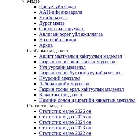
Мэдээ
Цаг үе, үйл явдал
ААН-ийн анхааралд
Үнийн мэдээ
Дүрст мэдээ
Сонгон шалгаруулалт
Авлигын эсрэг үйл ажиллагаа
Нээлттэй өгөгдөл
Архив
Салбарын мэдээлэл
Ашигт малтмалын хайгуулын мэдээлэл
Газрын тосны ашиглалтын мэдээлэл
Уул уурхайн мэдээлэл
Газрын тосны бүтээгдэхүүний мэдээлэл
Нүүрсний мэдээлэл
Лабораторийн мэдээлэл
Газрын тосны эрэл, хайгуулын мэдээлэл
Кадастрын мэдээлэл
Цөмийн болон цацрагийн хяналтын мэдээлэл
Статистик мэдээ
Статистик мэдээ 2026 он
Статистик мэдээ 2025 он
Статистик мэдээ 2024 он
Статистик мэдээ 2023 он
Статистик мэдээ 2022 он