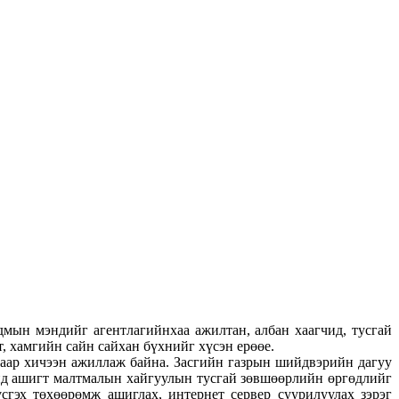
мын мэндийг агентлагийнхаа ажилтан, албан хаагчид, тусгай
, хамгийн сайн сайхан бүхнийг хүсэн ерөөе.
хаар хичээн ажиллаж байна. Засгийн газрын шийдвэрийн дагуу
энд ашигт малтмалын хайгуулын тусгай зөвшөөрлийн өргөдлийг
сгэх төхөөрөмж ашиглах, интернет сервер суурилуулах зэрэг