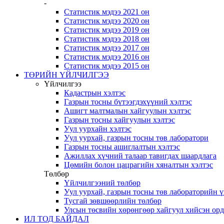
-
Статистик мэдээ 2021 он
Статистик мэдээ 2020 он
Статистик мэдээ 2019 он
Статистик мэдээ 2018 он
Статистик мэдээ 2017 он
Статистик мэдээ 2016 он
Статистик мэдээ 2015 он
ТӨРИЙН ҮЙЛЧИЛГЭЭ
Үйлчилгээ
Кадастрын хэлтэс
Газрын тосны бүтээгдэхүүний хэлтэс
Ашигт малтмалын хайгуулын хэлтэс
Газрын тосны хайгуулын хэлтэс
Уул уурхайн хэлтэс
Уул уурхай, газрын тосны төв лаборатори
Газрын тосны ашиглалтын хэлтэс
Ажиллах хүчний талаар тавигдах шаардлага
Цөмийн болон цацрагийн хяналтын хэлтэс
Төлбөр
Үйлчилгээний төлбөр
Уул уурхай, газрын тосны төв лабораторийн 
Тусгай зөвшөөрлийн төлбөр
Улсын төсвийн хөрөнгөөр хайгуул хийсэн ор
ИЛ ТОД БАЙДАЛ