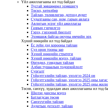
Үйл ажиллагааны ил тод байдал
Тусгай зөвшөөрөл эзэмшигч
Төсөл, хөтөлбөр
Тайлан, төлөвлөгөө, дотоод аудит
Судалгааны сан, ном, гарын авлага
Авлигын эсрэг үйл ажиллагаа
Газрын гэрчилгээ
Гэрээ, гэрээний биелэлт
Эзэмшиж байгаа оюуны өмчийн эрх
Хүний нөөцийн ил тод байдал
Ёс зүйн дэд хорооны тайлан
Сул орон тооны зар
Хүний нөөцийн стратеги
Хүний нөөцийн мэдээ, тайлан
Өргөдөл, гомдлын тайлан
Албан тушаалын тодорхойлолт
Сургалт
Гүйцэтгэлийн тайлан, үнэлгээ 2024 он
Гүйцэтгэлийн тайлан, үнэлгээ 2025 оны хага
Гүйцэтгэлийн тайлан, үнэлгээ 2025 оны жили
Төсөв, санхүү, худалдан авах ажиллагааны ил тод б
Шилэн дансны мэдээ
Батлагдсан төсөв
Санхүүгийн тайлан
Аудитын дүгнэлт, тайлан