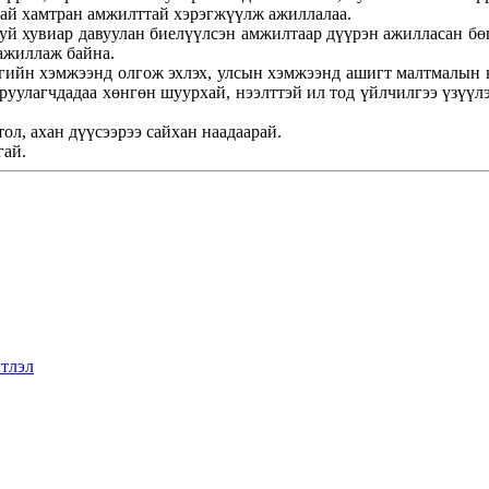
тай хамтран амжилттай хэрэгжүүлж ажиллалаа.
руй хувиар давуулан биелүүлсэн амжилтаар дүүрэн ажилласан бө
 ажиллаж байна.
гийн хэмжээнд олгож эхлэх, улсын хэмжээнд ашигт малтмалын н
оруулагчдадаа хөнгөн шуурхай, нээлттэй ил тод үйлчилгээ үзүү
ол, ахан дүүсээрээ сайхан наадаарай.
гай.
тлэл