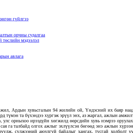
өнгөн гүйлгээ
алтын орчны судалгаа
й төслийн мэдээлэл
арын авлага
жил, Ардын хувьсгалын 94 жилийн ой, Үндэсний их баяр наад
д түмэн та бүхэндээ хүргэж эрүүл энх, аз жаргал, ажлын амжилт
р, улс орныхоо ирээдүйн хөгжилд өөрсдийн хувь нэмрээ оруула
сая га талбайд олгох ажлыг эхлүүлсэн бөгөөд энэ ажлын хүрэ
рүүлж, сүлжээний аюулгүй байдлыг хангах, тусгай холболт үү