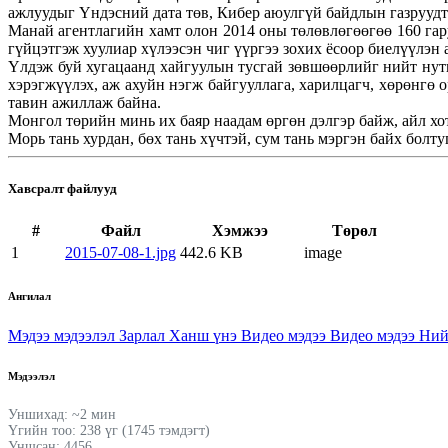
ажлуудыг Үндэсний дата төв, Кибер аюулгүй байдлын газрууд
Манай агентлагийн хамт олон 2014 оны төлөвлөгөөгөө 160 га
гүйцэтгэж хуулиар хүлээсэн чиг үүргээ зохих ёсоор биелүүлэн
Үлдэж буй хугацаанд хайгуулын тусгай зөвшөөрлийг нийт нут
хэрэгжүүлэх, аж ахуйн нэгж байгууллага, харилцагч, хөрөнгө 
тавин ажиллаж байна.
Монгол төрийн минь их баяр наадам өргөн дэлгэр байж, айл хот
Морь тань хурдан, бөх тань хүчтэй, сум тань мэргэн байх болту
Хавсралт файлууд
#
Файл
Хэмжээ
Төрөл
1
2015-07-08-1.jpg
442.6 KB
image
Ангилал
Мэдээ мэдээлэл
Зарлал
Ханш үнэ
Видео мэдээ
Видео мэдээ
Ний
Мэдээлэл
Уншихад: ~2 мин
Үгийн тоо: 238 үг (1745 тэмдэгт)
Уншсан: 4456