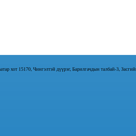
атар хот 15170, Чингэлтэй дүүрэг, Барилгачдын талбай-3, Засгий