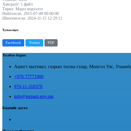
Хавсралт: 1 файл
Төрөл: Мэдээ мэдээлэл
Нийтэлсэн: 2015-07-08 00:00:00
Шинэчилсэн: 2024-11-15 12:29:12
Хуваалцах
Facebook
Twitter
PDF
Холбоо барих
Ашигт малтмал, газрын тосны газар, Монгол Улс, Улаанба
+976 77771900
976-11-310370
info@mrpam.gov.mn
Биднийг дагах
Чухал холбоосууд