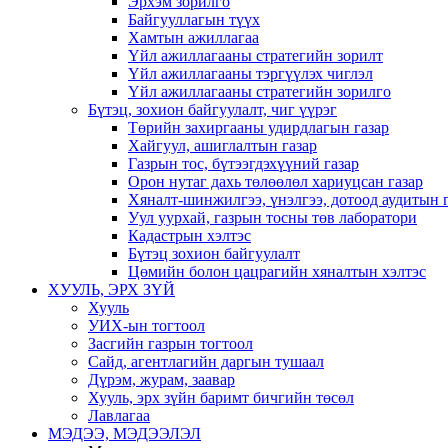
Эрхэм зорилго
Байгууллагын түүх
Хамтын ажиллагаа
Үйл ажиллагааны стратегийн зорилт
Үйл ажиллагааны тэргүүлэх чиглэл
Үйл ажиллагааны стратегийн зорилго
Бүтэц, зохион байгуулалт, чиг үүрэг
Төрийн захиргааны удирдлагын газар
Хайгуул, ашиглалтын газар
Газрын тос, бүтээгдэхүүний газар
Орон нутаг дахь төлөөлөл хариуцсан газар
Хяналт-шинжилгээ, үнэлгээ, дотоод аудитын 
Уул уурхай, газрын тосны төв лаборатори
Кадастрын хэлтэс
Бүтэц зохион байгуулалт
Цөмийн болон цацрагийн хяналтын хэлтэс
ХУУЛЬ, ЭРХ ЗҮЙ
Хууль
УИХ-ын тогтоол
Засгийн газрын тогтоол
Сайд, агентлагийн даргын тушаал
Дүрэм, журам, заавар
Хууль, эрх зүйн баримт бичгийн төсөл
Лавлагаа
МЭДЭЭ, МЭДЭЭЛЭЛ