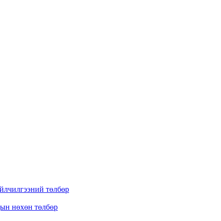
үйлчилгээний төлбөр
дын нөхөн төлбөр