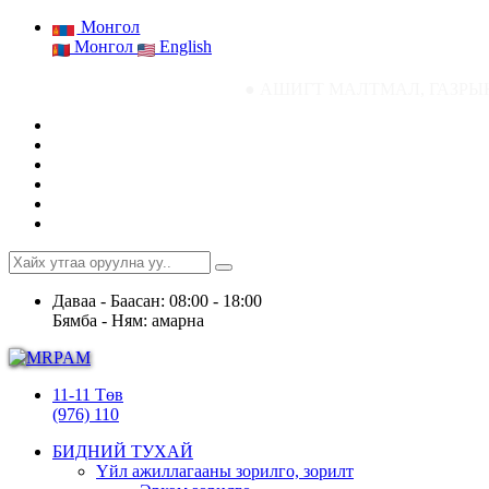
Монгол
Монгол
English
● АШИГТ МАЛТМАЛ, ГАЗРЫН ТОСНЫ ГАЗРЫН 
Даваа - Баасан: 08:00 - 18:00
Бямба - Ням: амарна
11-11 Төв
(976) 110
БИДНИЙ ТУХАЙ
Үйл ажиллагааны зорилго, зорилт