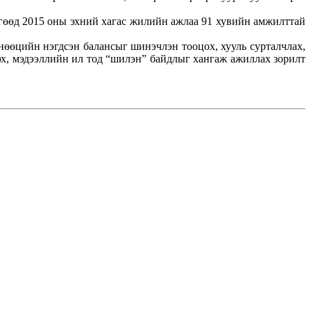
гөөд 2015 оны эхний хагас жилийн ажлаа 91 хувийн амжилттай
өөцийн нэгдсэн балансыг шинэчлэн тооцох, хууль сурталчлах,
лэх, мэдээллийн ил тод “шилэн” байдлыг хангаж ажиллах зорилт