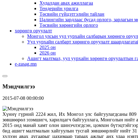
Худалдан авах ажиллагаа
Тендерийн урилга
Төсвийн гүйцэтгэлийн тайлан
Цалингийн зардлаас бусад орлого, зарлагын м
Төсвийн хөрөнгийн орлого
хөрөнгө оруулалт
Монгол улсын уул уурхайн салбарын хөрөнгө оруул
Уул уурхайн салбарт хөрөнгө оруулалт шаардлагата
2025 он
2026 он
Ашигт малтмал, уул уурхайн хөрөнгө оруулалтын г
e-zasag.mn
Мэндчилгээ
2015-07-08 00:00:00
Хүннү гүрний 2224 жил, Их Монгол улс байгуулагдсаны 809 
зөвшөөрөл эзэмшигч, харилцагч байгууллага, Монголын нийт ар
2015 онд манай хамт олон шинэчлэгдсэн, цомхон бүтэцтэйгээ
бид ашигт малтмалын хайгуулын тусгай зөвшөөрлийг нийт 31 
хүлээн авах дугаарыг цахимаар тараах ажлыг анх удаа нэвт