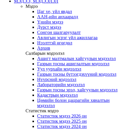
МЭДЭЭ, МЭДЭЭЛЭЛ
Мэдээ
Цаг үе, үйл явдал
ААН-ийн анхааралд
Үнийн мэдээ
Дүрст мэдээ
Сонгон шалгаруулалт
Авлигын эсрэг үйл ажиллагаа
Нээлттэй өгөгдөл
Архив
Салбарын мэдээлэл
Ашигт малтмалын хайгуулын мэдээлэл
Газрын тосны ашиглалтын мэдээлэл
Уул уурхайн мэдээлэл
Газрын тосны бүтээгдэхүүний мэдээлэл
Нүүрсний мэдээлэл
Лабораторийн мэдээлэл
Газрын тосны эрэл, хайгуулын мэдээлэл
Кадастрын мэдээлэл
Цөмийн болон цацрагийн хяналтын
мэдээлэл
Статистик мэдээ
Статистик мэдээ 2026 он
Статистик мэдээ 2025 он
Статистик мэдээ 2024 он