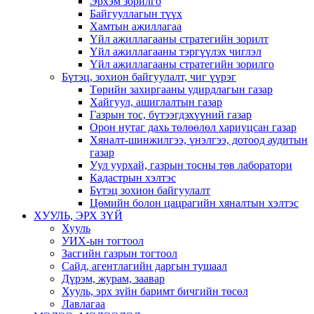
Эрхэм зорилго
Байгууллагын түүх
Хамтын ажиллагаа
Үйл ажиллагааны стратегийн зорилт
Үйл ажиллагааны тэргүүлэх чиглэл
Үйл ажиллагааны стратегийн зорилго
Бүтэц, зохион байгуулалт, чиг үүрэг
Төрийн захиргааны удирдлагын газар
Хайгуул, ашиглалтын газар
Газрын тос, бүтээгдэхүүний газар
Орон нутаг дахь төлөөлөл хариуцсан газар
Хяналт-шинжилгээ, үнэлгээ, дотоод аудитын
газар
Уул уурхай, газрын тосны төв лаборатори
Кадастрын хэлтэс
Бүтэц зохион байгуулалт
Цөмийн болон цацрагийн хяналтын хэлтэс
ХУУЛЬ, ЭРХ ЗҮЙ
Хууль
УИХ-ын тогтоол
Засгийн газрын тогтоол
Сайд, агентлагийн даргын тушаал
Дүрэм, журам, заавар
Хууль, эрх зүйн баримт бичгийн төсөл
Лавлагаа