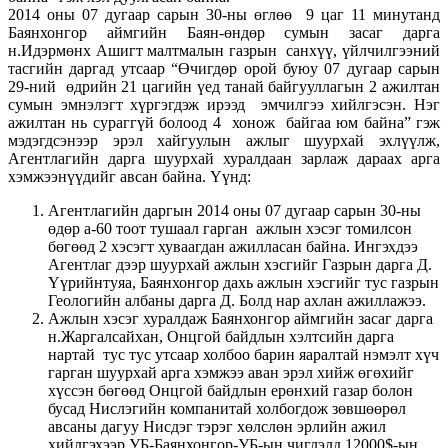
2014 оны 07 дугаар сарын 30-ны өглөө 9 цаг 11 минутанд
Баянхонгор аймгийн Баян-өндөр сумын засаг дарга
н.Идэрмөнх Ашигт малтмалын газрын санхүү, үйлчилгээний
тасгийн даргад утсаар “Өчигдөр орой буюу 07 дугаар сарын
29-ний өдрийн 21 цагийн үед танай байгууллагын 2 ажилтан
сумын эмнэлэгт хүргэгдэж ирээд эмчилгээ хийлгэсэн. Нэг
ажилтан нь сураггүй болоод 4 хонож байгаа юм байна” гэж
мэдэгдсэнээр эрэл хайгуулын ажлыг шуурхай эхлүүлж,
Агентлагийн дарга шуурхай хуралдаан зарлаж дараах арга
хэмжээнүүдийг авсан байна. Үүнд:
Агентлагийн даргын 2014 оны 07 дугаар сарын 30-ны
өдөр а-60 тоот тушаал гарган ажлын хэсэг томилсон
бөгөөд 2 хэсэгт хуваагдан ажилласан байна. Ингэхдээ
Агентлаг дээр шуурхай ажлын хэсгийг Газрын дарга Д.
Үүрийнтуяа, Баянхонгор дахь ажлын хэсгийг тус газрын
Геологийн албаны дарга Д. Болд нар ахлан ажиллажээ.
Ажлын хэсэг хуралдаж Баянхонгор аймгийн засаг дарга
н.Жаргалсайхан, Онцгой байдлын хэлтсийн дарга
нартай тус тус утсаар холбоо барин яаралтай нэмэлт хүч
гарган шуурхай арга хэмжээ аван эрэл хийж өгөхийг
хүссэн бөгөөд Онцгой байдлын ерөнхий газар болон
бусад Нислэгийн компанитай холбогдож зөвшөөрөл
авсаны дагуу Нисдэг тэрэг хөлслөн эрлийн ажил
хийлгэхээр УБ-Баянхонгор-УБ-ын чиглэлд 12000$-ын