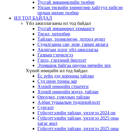
Тусгай зөвшөөрлийн төлбөр
Улсын төсвийн хөрөнгөөр хайгуул хийсэн
ордын нөхөн төлбөр
ИЛ ТОД БАЙДАЛ
Үйл ажиллагааны ил тод байдал
Тусгай зөвшөөрөл эзэмшигч
Төсөл, хөтөлбөр
Тайлан, төлөвлөгөө, дотоод аудит
Судалгааны сан, ном, гарын авлага
Авлигын эсрэг үйл ажиллагаа
Газрын гэрчилгээ
Гэрээ, гэрээний биелэлт
Эзэмшиж байгаа оюуны өмчийн эрх
Хүний нөөцийн ил тод байдал
Ёс зүйн дэд хорооны тайлан
Сул орон тооны зар
Хүний нөөцийн стратеги
Хүний нөөцийн мэдээ, тайлан
Өргөдөл, гомдлын тайлан
Албан тушаалын тодорхойлолт
Сургалт
Гүйцэтгэлийн тайлан, үнэлгээ 2024 он
Гүйцэтгэлийн тайлан, үнэлгээ 2025 оны
хагас жил
Гүйцэтгэлийн тайлан, үнэлгээ 2025 оны