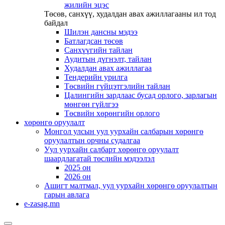
жилийн эцэс
Төсөв, санхүү, худалдан авах ажиллагааны ил тод
байдал
Шилэн дансны мэдээ
Батлагдсан төсөв
Санхүүгийн тайлан
Аудитын дүгнэлт, тайлан
Худалдан авах ажиллагаа
Тендерийн урилга
Төсвийн гүйцэтгэлийн тайлан
Цалингийн зардлаас бусад орлого, зарлагын
мөнгөн гүйлгээ
Төсвийн хөрөнгийн орлого
хөрөнгө оруулалт
Монгол улсын уул уурхайн салбарын хөрөнгө
оруулалтын орчны судалгаа
Уул уурхайн салбарт хөрөнгө оруулалт
шаардлагатай төслийн мэдээлэл
2025 он
2026 он
Ашигт малтмал, уул уурхайн хөрөнгө оруулалтын
гарын авлага
e-zasag.mn