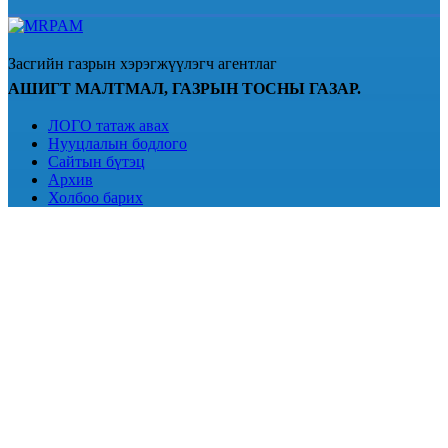
Засгийн газрын хэрэгжүүлэгч агентлаг
АШИГТ МАЛТМАЛ, ГАЗРЫН ТОСНЫ ГАЗАР.
ЛОГО татаж авах
Нууцлалын бодлого
Сайтын бүтэц
Архив
Холбоо барих