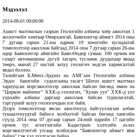
Мэдээлэл
2014-08-01 00:00:00
Ашигт малтмалын газрын Геологийн албаны хоёр ажилтан 1
жолоочийн хамтаар Өвөрхангай, Баянхонгор аймагт 2014 оны
7 дугаар сарын 21-ны өдрөөс 19 хоногийн хугацаатай
томилолтоор ажиллаж байгаад 2014 оны 7 дугаар сарын 26-ны
өдөр Баянхонгор аймгийн Баян-Өндөр сумаас 100 орчим км
газарт автомашины дугуй хагарч, тусламж дуудахаар яваад
төөрч, манай 27 настай залуу геологич эндсэн харамсалтай
явдал боллоо.
Талийгаач Б.Мөнх-Эрдэнэ нь АМГ-ын Геологийн албаны
Эрдэс баялгийн судалгааны тасагт Шатах ашигт малтмал
хариуцсан мэргэжилтнээр ажиллаж байсан бөгөөд өмнө нь
"Циркон майнинг" ХХК-д геологич, "Хулан уул" ХХК-д уул
уурхайн албаны даргаар ажиллаж байсан туршлагатай,
тэргүүний залуу геологичдын нэг байв.
Дээрх томилолтоор явсан ажилтнууд байгууллагын албан
тушаалтнуудтай байнга холбоотой байсан бөгөөд хамгийн
сүүлд 2014 оны 07 дугаар сарын 24-ний өдрийн 17 цагийн
орчим тус агентлагийн Кадастрын хэлтсийн ахлах
мэргэжилтэнтэй утсаар холбогдон “Баянхонгор аймагт явж
байна” гэж хэл дуулгасан байна.