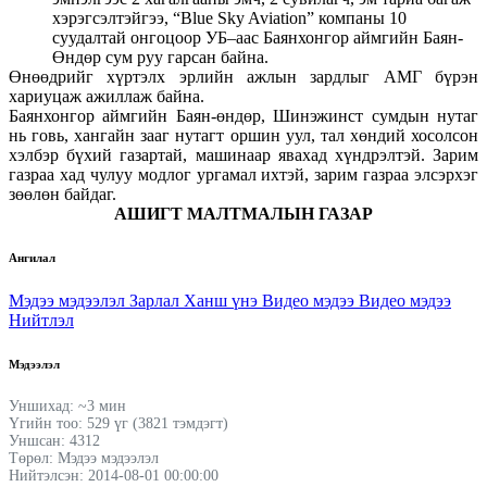
хэрэгсэлтэйгээ, “Blue Sky Aviation” компаны 10
суудалтай онгоцоор УБ–аас Баянхонгор аймгийн Баян-
Өндөр сум руу гарсан байна.
Өнөөдрийг хүртэлх эрлийн ажлын зардлыг АМГ бүрэн
хариуцаж ажиллаж байна.
Баянхонгор аймгийн Баян-өндөр, Шинэжинст сумдын нутаг
нь говь, хангайн зааг нутагт оршин уул, тал хөндий хосолсон
хэлбэр бүхий газартай, машинаар явахад хүндрэлтэй. Зарим
газраа хад чулуу модлог ургамал ихтэй, зарим газраа элсэрхэг
зөөлөн байдаг.
АШИГТ МАЛТМАЛЫН ГАЗАР
Ангилал
Мэдээ мэдээлэл
Зарлал
Ханш үнэ
Видео мэдээ
Видео мэдээ
Нийтлэл
Мэдээлэл
Уншихад: ~3 мин
Үгийн тоо: 529 үг (3821 тэмдэгт)
Уншсан: 4312
Төрөл: Мэдээ мэдээлэл
Нийтэлсэн: 2014-08-01 00:00:00