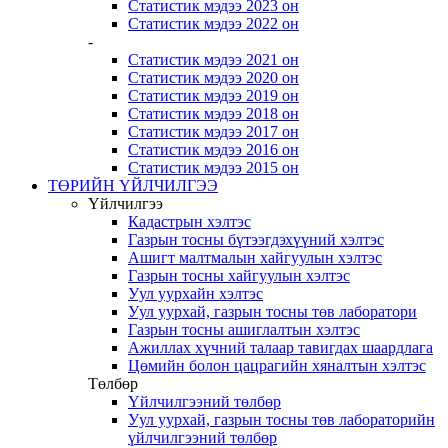
Статистик мэдээ 2023 он
Статистик мэдээ 2022 он
-
Статистик мэдээ 2021 он
Статистик мэдээ 2020 он
Статистик мэдээ 2019 он
Статистик мэдээ 2018 он
Статистик мэдээ 2017 он
Статистик мэдээ 2016 он
Статистик мэдээ 2015 он
ТӨРИЙН ҮЙЛЧИЛГЭЭ
Үйлчилгээ
Кадастрын хэлтэс
Газрын тосны бүтээгдэхүүний хэлтэс
Ашигт малтмалын хайгуулын хэлтэс
Газрын тосны хайгуулын хэлтэс
Уул уурхайн хэлтэс
Уул уурхай, газрын тосны төв лаборатори
Газрын тосны ашиглалтын хэлтэс
Ажиллах хүчний талаар тавигдах шаардлага
Цөмийн болон цацрагийн хяналтын хэлтэс
Төлбөр
Үйлчилгээний төлбөр
Уул уурхай, газрын тосны төв лабораторийн
үйлчилгээний төлбөр