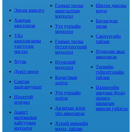
Газрын тосны
Шилэн дансны
Эрхэм зорилго
ашиглалтын
мэдээ
мэдээлэл
Хамтын
Батлагдсан
ажиллагаа
Уул уурхайн
төсөв
мэдээлэл
Үйл
Санхүүгийн
ажиллагааны
Газрын тосны
тайлан
тэргүүлэх
бүтээгдэхүүний
чиглэл
Худалдан авах
мэдээлэл
ажиллагаа
Хууль
Нүүрсний
Төсвийн
мэдээлэл
Дүрст мэдээ
гүйцэтгэлийн
Кадастрын
тайлан
Сонгон
хэлтэс
шалгаруулалт
Цалингийн
Уул уурхайн
зардлаас бусад
Нээлттэй
хэлтэс
орлого,
өгөгдөл
зарлагын
Авлигын эсрэг
мөнгөн гүйлгээ
Ашигт
үйл ажиллагаа
малтмалын
хайгуулын
Хүний нөөцийн
мэдээлэл
мэдээ, тайлан