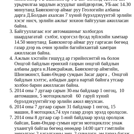
урьдчилгаа зардлын асуудлыг шийдвэрлэж, УБ-аас 14.30
минутанд Баянхонгор аймаг руу Геологийн албаны
дарга Д.Болдын ахалсан 7 хүний бүрэлдэхүүнтэй эрлийн
хэсэг нисч, эрлийн ажлыг зохион байгуулан ажилласан
байна.
Байгууллагаас нэг автомашиныг холбогдох
шаардлагатай сэлбэг, хэрэгсэл бусад зүйлсийн хамтаар
14.50 минутанд Баянхонгор аймаг руу гаргасан бөгөөд
газар дээр нь очин эрлийн багийнхантай хамтран
ажилласан байна.
Ажлын хэсгийн гишүүд ар гэрийнхэнтэй нь болон
Онцгой байдлын ерөнхий газрын онцгой байдлын
албаны дарга н.Намсрайжав, Баянхонгор аймгийн,
Шинэжинст, Баян-Өндөр сумдын Засаг дарга , Онцгой
байдлын хэлтэс, албадын дарга нартай байнга утсаар
холбоо барин ажилласан байна.
2014 оны 7 дугаар сарын 30-ны байдлаар 1 онгоц, 10
автомашин, 5 мотоцикльтой 60 гаруй хүний
бүрэлдэхүүнтэйгээр эрлийн ажил явуулсан.
2014 оны 7 дугаар сарын 31 байдлаар 1 онгоц, 15
машин, 8 мотоцикл,74 хүн газар дээрх эрэлд оролцсон.
2014 оны 8 дугаар сар 1-ний байдлаар эрэлд оролцож
байсан, Баян-Өндөр сумын иргэн мотоциклээс унаж
ухаангүй байгаа бөгөөд өнөөдөр 14:00 цагт гэмтлийн
эмнэлгээс 2 хагалгааны эмч, 2 сувилагч, эм тариа багаж