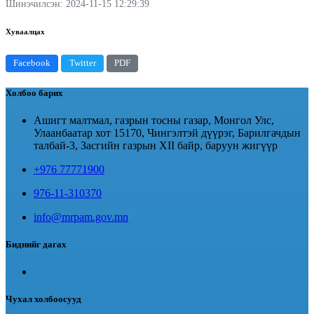
Шинэчилсэн: 2024-11-15 12:29:39
Хуваалцах
Facebook
Twitter
PDF
Холбоо барих
Ашигт малтмал, газрын тосны газар, Монгол Улс,
Улаанбаатар хот 15170, Чингэлтэй дүүрэг, Барилгачдын
талбай-3, Засгийн газрын XII байр, баруун жигүүр
+976 77771900
976-11-310370
info@mrpam.gov.mn
Биднийг дагах
Чухал холбоосууд