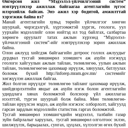
Өнгөрсөн жил “Мэдээлэл-үйлчилгээний систем”
нэвтрүүлэхээр ажиллаж байгаагаа агентлагийн зүгээс
илэрхийлж байсан. Энэ ажил хэр бодитой, амжилттай
хэрэгжиж байна вэ?
Манай агентлагийн хувьд төрийн үйлчилгээг хөнгөн
шуурхай, чирэгдэлгүй, хүртээмжтэй хүргэх, геологи, уул
уурхайн мэдээллийг олон нийтэд ил тод байлгах, салбартаа
хөрөнгө оруулалт татах ажлын хүрээнд “Мэдээлэл-
үйлчилгээний систем”-ийг нэвтрүүлэхээр зорин ажиллаж
байна.
Олон ажлууд хийгдэж байгаагийн дотроос голлох ажлуудыг
дурдвал тусгай зөвшөөрөл эзэмшигч аж ахуйн нэгжүүд
геологи хайгуулын ажлын тайлан, төлөвлөгөө, уулын ажлын
тайлан, төлөвлөгөөгөө цахимаар ирүүлж, хянуулах, батлуулах
боломж бүхий http://inforep.mram.gov.mn/ системийг
хөгжүүлэн ажиллаж байгаа.
Жил болгон ирүүлдэг төлөвлөгөө тайланг цахимаар ирүүлж,
шийдвэрлэлтийн явцыг аж ахуйн нэгж болон агентлагийн
удирдлага хянах боломжтой болсноор үйл ажиллагаа
нээлттэй, түргэн шуурхай болж байна. Мөн төлөвлөгөө-
тайлан ирүүлсэн мэдээ, аж ахуйн нэгжээс олборлолт, хайгуулд
гарсан зардлын мэдээллийн статистик гаргах боломжтой.
Тусгай зөвшөөрөл эзэмшигчдийн мэдээлэл, талбайн газар
зүйн байрлалыг харуулах, тусгай зөвшөөрөл олголтоос эхлэн,
шилжүүлэх, барьцаалах, сунгах, цуцлах, хүлээлгэн өгөх бүхий