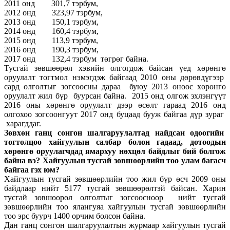
2011 онд 301,7 тэрбум,
2012 онд 323,97 тэрбум,
2013 онд 150,1 тэрбум,
2014 онд 160,4 тэрбум,
2015 онд 113,9 тэрбум,
2016 онд 190,3 тэрбум,
2017 онд 132,4 тэрбум төгрөг байна.
Тусгай зөвшөөрөл хэвийн олгогдож байсан үед хөрөнгө
оруулалт тогтмол нэмэгдэж байгаад 2010 оны дөрөвдүгээр
сард олголтыг зогсоосны дараа буюу 2013 оноос хөрөнгө
оруулалт жил бүр буурсан байна. 2015 онд олгож эхлэнгүүт
2016 оны хөрөнгө оруулалт дээр өсөлт гараад 2016 онд
олгохоо зогсоонгуут 2017 онд буцаад бууж байгаа дүр зураг
харагддаг.
Зөвхөн ганц сонгон шалгаруулалтад найдсан одоогийн
тогтолцоо хайгуулын салбар болон гадаад, дотоодын
хөрөнгө оруулагчдад ямархуу нөхцөл байдлыг бий болгож
байна вэ? Хайгуулын тусгай зөвшөөрлийн тоо улам багасч
байгаа гэх юм?
Хайгуулын тусгай зөвшөөрлийн тоо жил бүр өсч 2009 оны
байдлаар нийт 5177 тусгай зөвшөөрөлтэй байсан. Харин
тусгай зөвшөөрөл олголтыг зогсоосноор нийт тусгай
зөвшөөрлийн тоо ялангуяа хайгуулын тусгай зөвшөөрлийн
тоо эрс буурч 1400 орчим болсон байна.
Дан ганц сонгон шалгаруулалтын журмаар хайгуулын тусгай