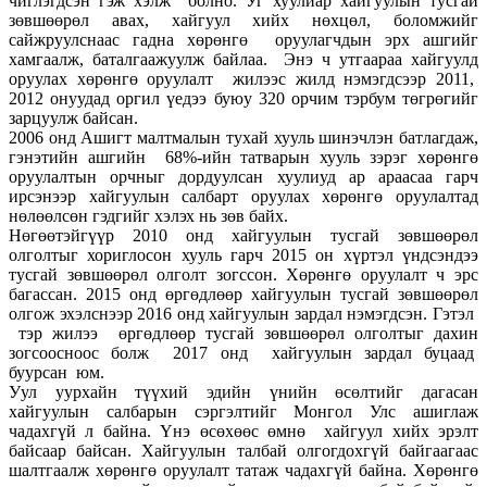
чиглэгдсэн гэж хэлж болно. Уг хуулиар хайгуулын тусгай
зөвшөөрөл авах, хайгуул хийх нөхцөл, боломжийг
сайжруулснаас гадна хөрөнгө оруулагчдын эрх ашгийг
хамгаалж, баталгаажуулж байлаа. Энэ ч утгаараа хайгуулд
оруулах хөрөнгө оруулалт жилээс жилд нэмэгдсээр 2011,
2012 онуудад оргил үедээ буюу 320 орчим тэрбум төгрөгийг
зарцуулж байсан.
2006 онд Ашигт малтмалын тухай хууль шинэчлэн батлагдаж,
гэнэтийн ашгийн 68%-ийн татварын хууль зэрэг хөрөнгө
оруулалтын орчныг дордуулсан хуулиуд ар араасаа гарч
ирсэнээр хайгуулын салбарт оруулах хөрөнгө оруулалтад
нөлөөлсөн гэдгийг хэлэх нь зөв байх.
Нөгөөтэйгүүр 2010 онд хайгуулын тусгай зөвшөөрөл
олголтыг хориглосон хууль гарч 2015 он хүртэл үндсэндээ
тусгай зөвшөөрөл олголт зогссон. Хөрөнгө оруулалт ч эрс
багассан. 2015 онд өргөдлөөр хайгуулын тусгай зөвшөөрөл
олгож эхэлснээр 2016 онд хайгуулын зардал нэмэгдсэн. Гэтэл
тэр жилээ өргөдлөөр тусгай зөвшөөрөл олголтыг дахин
зогсоосноос болж 2017 онд хайгуулын зардал буцаад
буурсан юм.
Уул уурхайн түүхий эдийн үнийн өсөлтийг дагасан
хайгуулын салбарын сэргэлтийг Монгол Улс ашиглаж
чадахгүй л байна. Үнэ өсөхөөс өмнө хайгуул хийх эрэлт
байсаар байсан. Хайгуулын талбай олгогдохгүй байгаагаас
шалтгаалж хөрөнгө оруулалт татаж чадахгүй байна. Хөрөнгө