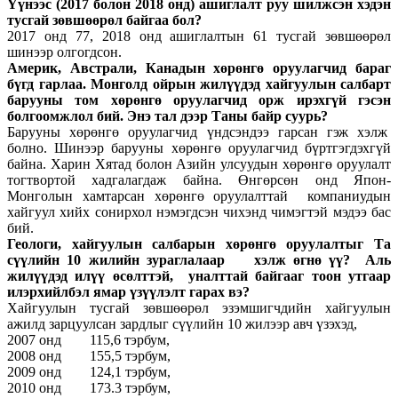
Үүнээс (2017 болон 2018 онд) ашиглалт руу шилжсэн хэдэн
тусгай зөвшөөрөл байгаа бол?
2017 онд 77, 2018 онд ашиглалтын 61 тусгай зөвшөөрөл
шинээр олгогдсон.
Америк, Австрали, Канадын хөрөнгө оруулагчид бараг
бүгд гарлаа. Монголд ойрын жилүүдэд хайгуулын салбарт
барууны том хөрөнгө оруулагчид орж ирэхгүй гэсэн
болгоомжлол бий. Энэ тал дээр Таны байр суурь?
Барууны хөрөнгө оруулагчид үндсэндээ гарсан гэж хэлж
болно. Шинээр барууны хөрөнгө оруулагчид бүртгэгдэхгүй
байна. Харин Хятад болон Азийн улсуудын хөрөнгө оруулалт
тогтвортой хадгалагдаж байна. Өнгөрсөн онд Япон-
Монголын хамтарсан хөрөнгө оруулалттай компаниудын
хайгуул хийх сонирхол нэмэгдсэн чихэнд чимэгтэй мэдээ бас
бий.
Геологи, хайгуулын салбарын хөрөнгө оруулалтыг Та
сүүлийн 10 жилийн зураглалаар хэлж өгнө үү? Аль
жилүүдэд илүү өсөлттэй, уналттай байгааг тоон утгаар
илэрхийлбэл ямар үзүүлэлт гарах вэ?
Хайгуулын тусгай зөвшөөрөл эзэмшигчдийн хайгуулын
ажилд зарцуулсан зардлыг сүүлийн 10 жилээр авч үзэхэд,
2007 онд 115,6 тэрбум,
2008 онд 155,5 тэрбум,
2009 онд 124,1 тэрбум,
2010 онд 173.3 тэрбум,