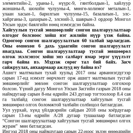
элементийн-2, ураны-1, нүүрс-9, гянтболдын-1, хайлуур
жоншны-8, шохойн чулууны-4, мөнгө-холимог металын-1,
улаан хасын-1, барилгын чулууны-15, базальтын-1, элс-
хайрганы-3, цахирын-2, элсний-3, шаврын-3 ордоор Монгол
Улсын эрдэс баялгийн нөөц нэмэгдсэн байна.
Хайгуулын тусгай зөвшөөрлийг сонгон шалгаруулалтаар
олгодог болсноос хойш нэг жилийн нүүр үзэж байна.
Одоогоор сонгон шалгаруулалтын 60 талбай зарлагдсан.
Оны өмнөхөн 6 дахь удаагийн сонгон шалгаруулалт
явагдлаа. Сонгон шалгаруулалтаар тусгай зөвшөөрөл
олгож эхэлсэнээс хойш энэ салбарт ямар эерэг үзүүлэлт
гарч байна вэ. Мэдээж сөрөг тал бий байх. Засч
сайжруулах, анхаармаар ажлууд юу байна вэ?
Ашигт малтмалын тухай хуульд 2017 оны арваннэгдүгээр
сарын 17-нд нэмэлт өөрчлөлт орж ашигт малтмалын тусгай
зөвшөөрлийг зөвхөн сонгон шалгаруулалтаар олгохоор
болсон. Үүний дагуу Монгол Улсын Засгийн газрын 2018 оны
наймдугаар сарын 8-ны өдрийн 243 дугаар тогтоолоор 8.4 сая
га талбайд сонгон шалгаруулалтаар хайгуулын тусгай
зөвшөөрөл олгох боломжтой талбайн солбицол батлагдсан.
Уул уурхай, хүнд үйлдвэрийн сайдын 2018 оны хоёрдугаар
сарын 13-ны өдрийн А/28 дугаар тушаалаар батлагдсан
“Сонгон шалгаруулалтаар хайгуулын тусгай зөвшөөрөл олгох
журам” мөн батлагдсан.
Ингээд 2018 оны наймдугаар сарын 22-ноос эхлэн өнөөдрийн