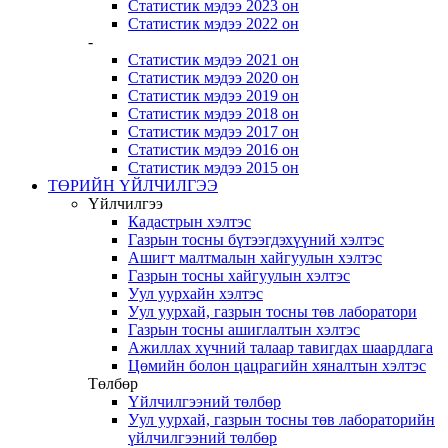
Статистик мэдээ 2023 он
Статистик мэдээ 2022 он
-
Статистик мэдээ 2021 он
Статистик мэдээ 2020 он
Статистик мэдээ 2019 он
Статистик мэдээ 2018 он
Статистик мэдээ 2017 он
Статистик мэдээ 2016 он
Статистик мэдээ 2015 он
ТӨРИЙН ҮЙЛЧИЛГЭЭ
Үйлчилгээ
Кадастрын хэлтэс
Газрын тосны бүтээгдэхүүний хэлтэс
Ашигт малтмалын хайгуулын хэлтэс
Газрын тосны хайгуулын хэлтэс
Уул уурхайн хэлтэс
Уул уурхай, газрын тосны төв лаборатори
Газрын тосны ашиглалтын хэлтэс
Ажиллах хүчний талаар тавигдах шаардлага
Цөмийн болон цацрагийн хяналтын хэлтэс
Төлбөр
Үйлчилгээний төлбөр
Уул уурхай, газрын тосны төв лабораторийн
үйлчилгээний төлбөр