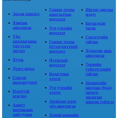
Газрын тосны
Шилэн дансны
Эрхэм зорилго
ашиглалтын
мэдээ
мэдээлэл
Хамтын
Батлагдсан
ажиллагаа
Уул уурхайн
төсөв
мэдээлэл
Үйл
Санхүүгийн
ажиллагааны
Газрын тосны
тайлан
тэргүүлэх
бүтээгдэхүүний
чиглэл
Худалдан авах
мэдээлэл
ажиллагаа
Хууль
Нүүрсний
Төсвийн
мэдээлэл
Дүрст мэдээ
гүйцэтгэлийн
Кадастрын
тайлан
Сонгон
хэлтэс
шалгаруулалт
Цалингийн
Уул уурхайн
зардлаас бусад
Нээлттэй
хэлтэс
орлого,
өгөгдөл
зарлагын
Авлигын эсрэг
мөнгөн гүйлгээ
Ашигт
үйл ажиллагаа
малтмалын
хайгуулын
Хүний нөөцийн