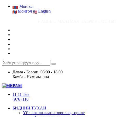
Монгол
Монгол
English
● АШИГТ МАЛТМАЛ, ГАЗРЫН ТОСНЫ ГАЗРЫН СТАТИСТИК МЭД
Даваа - Баасан: 08:00 - 18:00
Бямба - Ням: амарна
11-11 Төв
(976) 110
БИДНИЙ ТУХАЙ
Үйл ажиллагааны зорилго, зорилт