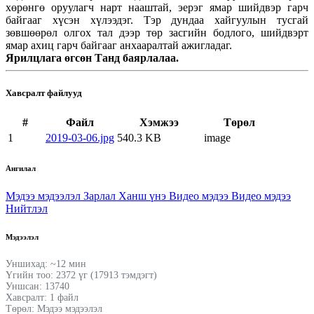
хөрөнгө оруулагч нарт нааштай, эерэг ямар шийдвэр гарч
байгааг хүсэн хүлээдэг. Тэр дундаа хайгуулын тусгай
зөвшөөрөл олгох тал дээр төр засгийн бодлого, шийдвэрт
ямар ахиц гарч байгааг анхааралтай ажигладаг.
Ярилцлага өгсөн Танд баярлалаа.
Хавсралт файлууд
#
Файл
Хэмжээ
Төрөл
1
2019-03-06.jpg
540.3 KB
image
Ангилал
Мэдээ мэдээлэл
Зарлал
Ханш үнэ
Видео мэдээ
Видео мэдээ
Нийтлэл
Мэдээлэл
Уншихад: ~12 мин
Үгийн тоо: 2372 үг (17913 тэмдэгт)
Уншсан: 13740
Хавсралт: 1 файл
Төрөл: Мэдээ мэдээлэл