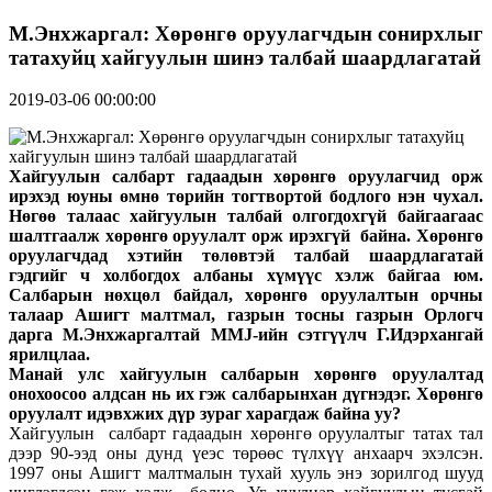
М.Энхжаргал: Хөрөнгө оруулагчдын сонирхлыг
татахуйц хайгуулын шинэ талбай шаардлагатай
2019-03-06 00:00:00
Хайгуулын салбарт гадаадын хөрөнгө оруулагчид орж
ирэхэд юуны өмнө төрийн тогтвортой бодлого нэн чухал.
Нөгөө талаас хайгуулын талбай олгогдохгүй байгаагаас
шалтгаалж хөрөнгө оруулалт орж ирэхгүй байна. Хөрөнгө
оруулагчдад хэтийн төлөвтэй талбай шаардлагатай
гэдгийг ч холбогдох албаны хүмүүс хэлж байгаа юм.
Салбарын нөхцөл байдал, хөрөнгө оруулалтын орчны
талаар Ашигт малтмал, газрын тосны газрын Орлогч
дарга М.Энхжаргалтай MMJ-ийн сэтгүүлч Г.Идэрхангай
ярилцлаа.
Манай улс хайгуулын салбарын хөрөнгө оруулалтад
онохоосоо алдсан нь их гэж салбарынхан дүгнэдэг. Хөрөнгө
оруулалт идэвхжих дүр зураг харагдаж байна уу?
Хайгуулын салбарт гадаадын хөрөнгө оруулалтыг татах тал
дээр 90-ээд оны дунд үеэс төрөөс түлхүү анхаарч эхэлсэн.
1997 оны Ашигт малтмалын тухай хууль энэ зорилгод шууд