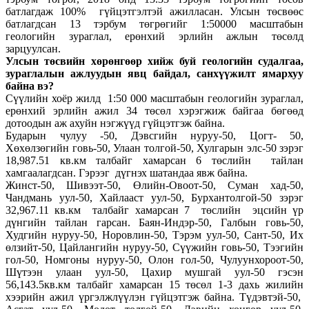
батлагдаж 100% гүйцэтгэлтэй ажилласан. Улсын төсвөөс
батлагдсан 13 тэрбум төгрөгийг 1:50000 масштабын
геологийн зураглал, ерөнхий эрлийн ажлын төсөлд
зарцуулсан.
Улсын төсвийн хөрөнгөөр хийж буй геологийн судалгаа,
зураглалын ажлуудын явц байдал, санхүүжилт ямархуу
байна вэ?
Сүүлийн хоёр жилд 1:50 000 масштабын геологийн зураглал,
ерөнхий эрлийн ажил 34 төсөл хэрэгжиж байгаа бөгөөд
дотоодын аж ахуйн нэгжүүд гүйцэтгэж байна.
Бударын чулуу -50, Дэвсгийн нуруу-50, Цогт- 50,
Хөхөлзөгийн говь-50, Улаан толгой-50, Хулгарын элс-50 зэрэг
18,987.51 кв.км талбайг хамарсан 6 төслийн тайлан
хамгаалагдсан. Гэрээг дүгнэх шатандаа явж байна.
Жинст-50, Шивээт-50, Өлийн-Овоот-50, Суман хад-50,
Чандмань уул-50, Хайлааст уул-50, Бурхантолгой-50 зэрэг
32,967.11 кв.км талбайг хамарсан 7 төслийн эцсийн үр
дүнгийн тайлан гарсан. Баян-Индэр-50, Галбын говь-50,
Худгийн нуруу-50, Норовлин-50, Тэрэм уул-50, Сант-50, Их
өлзийт-50, Цайлангийн нуруу-50, Сүүжийн говь-50, Тээгийн
гол-50, Номгоны нуруу-50, Олон гол-50, Чулуунхороот-50,
Шүтээн улаан уул-50, Цахир мушгай уул-50 гэсэн
56,143.5кв.км талбайг хамарсан 15 төсөл 1-3 дахь жилийн
хээрийн ажил үргэлжлүүлэн гүйцэтгэж байна. Түдэвтэй-50,