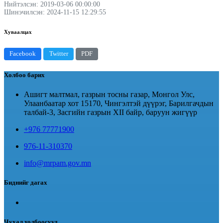
Нийтэлсэн: 2019-03-06 00:00:00
Шинэчилсэн: 2024-11-15 12:29:55
Хуваалцах
Facebook
Twitter
PDF
Холбоо барих
Ашигт малтмал, газрын тосны газар, Монгол Улс,
Улаанбаатар хот 15170, Чингэлтэй дүүрэг, Барилгачдын
талбай-3, Засгийн газрын XII байр, баруун жигүүр
+976 77771900
976-11-310370
info@mrpam.gov.mn
Биднийг дагах
Чухал холбоосууд