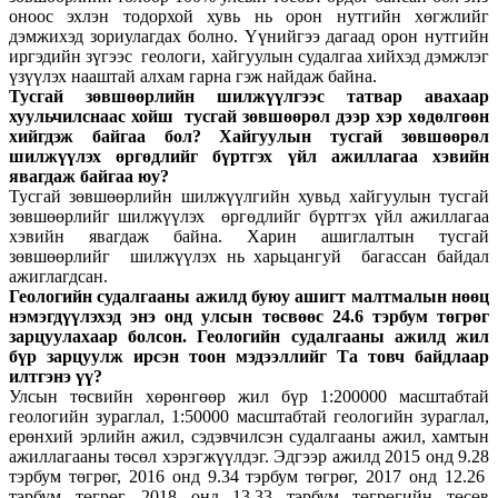
оноос эхлэн тодорхой хувь нь орон нутгийн хөгжлийг
дэмжихэд зориулагдах болно. Үүнийгээ дагаад орон нутгийн
иргэдийн зүгээс геологи, хайгуулын судалгаа хийхэд дэмжлэг
үзүүлэх нааштай алхам гарна гэж найдаж байна.
Тусгай зөвшөөрлийн шилжүүлгээс татвар авахаар
хуульчилснаас хойш тусгай зөвшөөрөл дээр хэр хөдөлгөөн
хийгдэж байгаа бол? Хайгуулын тусгай зөвшөөрөл
шилжүүлэх өргөдлийг бүртгэх үйл ажиллагаа хэвийн
явагдаж байгаа юу?
Тусгай зөвшөөрлийн шилжүүлгийн хувьд хайгуулын тусгай
зөвшөөрлийг шилжүүлэх өргөдлийг бүртгэх үйл ажиллагаа
хэвийн явагдаж байна. Харин ашиглалтын тусгай
зөвшөөрлийг шилжүүлэх нь харьцангуй багассан байдал
ажиглагдсан.
Геологийн судалгааны ажилд буюу ашигт малтмалын нөөц
нэмэгдүүлэхэд энэ онд улсын төсвөөс 24.6 тэрбум төгрөг
зарцуулахаар болсон. Геологийн судалгааны ажилд жил
бүр зарцуулж ирсэн тоон мэдээллийг Та товч байдлаар
илтгэнэ үү?
Улсын төсвийн хөрөнгөөр жил бүр 1:200000 масштабтай
геологийн зураглал, 1:50000 масштабтай геологийн зураглал,
ерөнхий эрлийн ажил, сэдэвчилсэн судалгааны ажил, хамтын
ажиллагааны төсөл хэрэгжүүлдэг. Эдгээр ажилд 2015 онд 9.28
тэрбум төгрөг, 2016 онд 9.34 тэрбум төгрөг, 2017 онд 12.26
тэрбум төгрөг, 2018 онд 13.33 тэрбум төгрөгийн төсөв