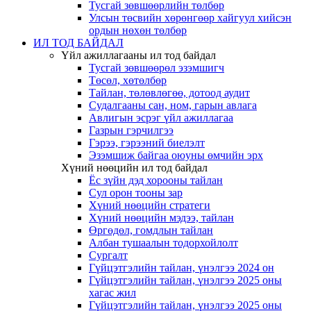
Тусгай зөвшөөрлийн төлбөр
Улсын төсвийн хөрөнгөөр хайгуул хийсэн
ордын нөхөн төлбөр
ИЛ ТОД БАЙДАЛ
Үйл ажиллагааны ил тод байдал
Тусгай зөвшөөрөл эзэмшигч
Төсөл, хөтөлбөр
Тайлан, төлөвлөгөө, дотоод аудит
Судалгааны сан, ном, гарын авлага
Авлигын эсрэг үйл ажиллагаа
Газрын гэрчилгээ
Гэрээ, гэрээний биелэлт
Эзэмшиж байгаа оюуны өмчийн эрх
Хүний нөөцийн ил тод байдал
Ёс зүйн дэд хорооны тайлан
Сул орон тооны зар
Хүний нөөцийн стратеги
Хүний нөөцийн мэдээ, тайлан
Өргөдөл, гомдлын тайлан
Албан тушаалын тодорхойлолт
Сургалт
Гүйцэтгэлийн тайлан, үнэлгээ 2024 он
Гүйцэтгэлийн тайлан, үнэлгээ 2025 оны
хагас жил
Гүйцэтгэлийн тайлан, үнэлгээ 2025 оны