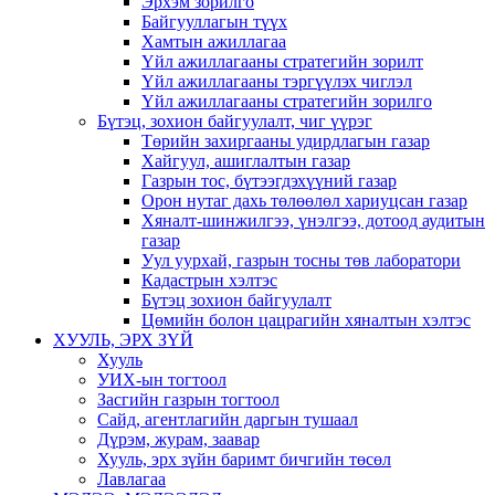
Эрхэм зорилго
Байгууллагын түүх
Хамтын ажиллагаа
Үйл ажиллагааны стратегийн зорилт
Үйл ажиллагааны тэргүүлэх чиглэл
Үйл ажиллагааны стратегийн зорилго
Бүтэц, зохион байгуулалт, чиг үүрэг
Төрийн захиргааны удирдлагын газар
Хайгуул, ашиглалтын газар
Газрын тос, бүтээгдэхүүний газар
Орон нутаг дахь төлөөлөл хариуцсан газар
Хяналт-шинжилгээ, үнэлгээ, дотоод аудитын
газар
Уул уурхай, газрын тосны төв лаборатори
Кадастрын хэлтэс
Бүтэц зохион байгуулалт
Цөмийн болон цацрагийн хяналтын хэлтэс
ХУУЛЬ, ЭРХ ЗҮЙ
Хууль
УИХ-ын тогтоол
Засгийн газрын тогтоол
Сайд, агентлагийн даргын тушаал
Дүрэм, журам, заавар
Хууль, эрх зүйн баримт бичгийн төсөл
Лавлагаа