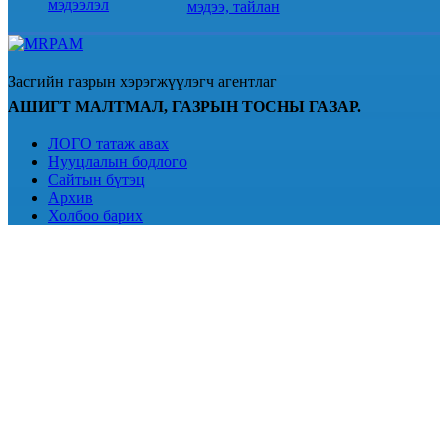
мэдээлэл
мэдээ, тайлан
Засгийн газрын хэрэгжүүлэгч агентлаг
АШИГТ МАЛТМАЛ, ГАЗРЫН ТОСНЫ ГАЗАР.
ЛОГО татаж авах
Нууцлалын бодлого
Сайтын бүтэц
Архив
Холбоо барих