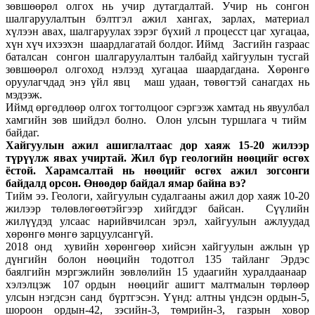
зөвшөөрөл олгох нь учир дутагдалтай. Учир нь сонгон
шалгаруулалтын бэлтгэл ажил хангах, зарлах, материал
хүлээн авах, шалгаруулах зэрэг бүхий л процесст цаг хугацаа,
хүн хүч ихээхэн шаардлагатай болдог. Иймд Засгийн газраас
баталсан сонгон шалгаруулалтын талбайд хайгуулын тусгай
зөвшөөрөл олгоход нэлээд хугацаа шаардагдана. Хөрөнгө
оруулагчдад энэ үйл явц маш удаан, төвөгтэй санагдах нь
мэдээж.
Иймд өргөдлөөр олгох тогтолцоог сэргээж хамтад нь явуулбал
хамгийн зөв шийдэл болно. Олон улсын туршлага ч тийм
байдаг.
Хайгуулын ажил ашиглалтаас дор хаяж 15-20 жилээр
түрүүлж явах учиртай. Жил бүр геологийн нөөцийг өсгөх
ёстой. Харамсалтай нь нөөцийг өсгөх ажил зогсонги
байдалд орсон. Өнөөдөр байдал ямар байна вэ?
Тийм ээ. Геологи, хайгуулын судалгааны ажил дор хаяж 10-20
жилээр төлөвлөгөөтэйгээр хийгддэг байсан. Сүүлийн
жилүүдэд улсаас нарийвчилсан эрэл, хайгуулын ажлуудад
хөрөнгө мөнгө зарцуулсангүй.
2018 онд хувийн хөрөнгөөр хийсэн хайгуулын ажлын үр
дүнгийн болон нөөцийн тодотгол 135 тайланг Эрдэс
баялгийн мэргэжлийн зөвлөлийн 15 удаагийн хуралдаанаар
хэлэлцэж 107 ордын нөөцийг ашигт малтмалын төрлөөр
улсын нэгдсэн санд бүртгэсэн. Үүнд: алтны үндсэн ордын-5,
шороон ордын-42, зэсийн-3, төмрийн-3, газрын ховор