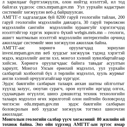
л харилцааг бүртгэлжүүлэх, олон нийтэд нээлттэй, ил тод
байлгах үүднээс cmcs.mrpam.gov.mn Уул уурхайн кадастрын
системийг хөгжүүлэн веб-д байршуулсан.
АМГТГ-т хадгалагдаж буй 8200 гаруй геологийн тайлан, 200
гаруй геологийн мэдээллийн давхарга, 30 гаруй төрөлжсөн
мэдээллийн сангийн мэдээллийн хураангуйг хэрэглэгчдэд
нээлттэйгээр хүргэх зорилго бүхий webgis.mris.mn – геологи,
ашигт малтмалын нээлттэй мэдээллийн интернэтийн орчинд
ажилладаг системийг мөн хөгжүүлэн ажиллаж байна.
АМГТГ-аас хөрөнгө оруулагчдад зориулан
invest.mrpam.gov.mn веб хуудсыг хөгжүүлж тэдэнд хэрэгтэй
мэдээ, мэдээллийг англи хэл, монгол хэлний хувилбартайгаар
хийсэн. Хөрөнгө оруулагчдаас байнга тавьдаг асуултын
хариулт, Монгол Улсын ерөнхий мэдээлэл, уул уурхайн
салбартай холбоотой бүх л төрлийн мэдээлэл, хууль журмыг
англи хэлний орчуулгатайгаар хүргэдэг.
Эрдэс баялгийн салбарын талаарх анхан шатны ойлголтыг
хүүхэд залуус, оюутан сурагч, орон нутгийн иргэдэд олгох,
судлаачдын өгүүллэг, шинэ дэвшилтэд техник технологийн
талаарх мэдээлэл өгөх зорилготой олон нийтийн боловсролд
чиглэсэн edu.mrpam.gov.mn эрдэс баялгийн салбарын
боловсролын веб хуудсыг хөгжүүлж тогтмол шинэчлэн
ажилладаг.
Монголын геологийн салбар үүсч хөгжсөний 80 жилийн ой
тохиож байна. Энэ ойн хүрээнд АМГТГ-ын зүгээс ямар