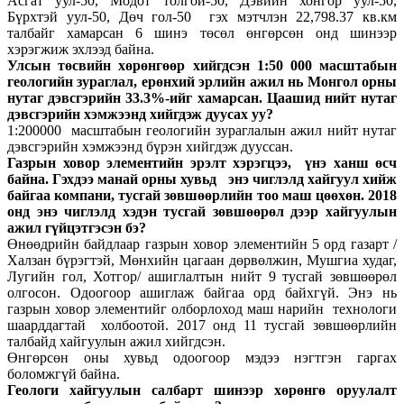
Асгат уул-50, Модот толгой-50, Дэвийн хонгор уул-50,
Бүрхтэй уул-50, Дөч гол-50 гэх мэтчлэн 22,798.37 кв.км
талбайг хамарсан 6 шинэ төсөл өнгөрсөн онд шинээр
хэрэгжиж эхлээд байна.
Улсын төсвийн хөрөнгөөр хийгдсэн 1:50 000 масштабын
геологийн зураглал, ерөнхий эрлийн ажил нь Монгол орны
нутаг дэвсгэрийн 33.3%-ийг хамарсан. Цаашид нийт нутаг
дэвсгэрийн хэмжээнд хийгдэж дуусах уу?
1:200000 масштабын геологийн зураглалын ажил нийт нутаг
дэвсгэрийн хэмжээнд бүрэн хийгдэж дууссан.
Газрын ховор элементийн эрэлт хэрэгцээ, үнэ ханш өсч
байна. Гэхдээ манай орны хувьд энэ чиглэлд хайгуул хийж
байгаа компани, тусгай зөвшөөрлийн тоо маш цөөхөн. 2018
онд энэ чиглэлд хэдэн тусгай зөвшөөрөл дээр хайгуулын
ажил гүйцэтгэсэн бэ?
Өнөөдрийн байдлаар газрын ховор элементийн 5 орд газарт /
Халзан бүрэгтэй, Мөнхийн цагаан дөрвөлжин, Мушгиа худаг,
Лугийн гол, Хотгор/ ашиглалтын нийт 9 тусгай зөвшөөрөл
олгосон. Одоо­гоор ашиглаж байгаа орд байхгүй. Энэ нь
газрын ховор элементийг олборлоход маш нарийн технологи
шаарддагтай холбоотой. 2017 онд 11 тусгай зөвшөөрлийн
талбайд хайгуулын ажил хийгдсэн.
Өнгөрсөн оны хувьд одоогоор мэдээ нэгтгэн гаргах
боломжгүй байна.
Геологи хайгуулын салбарт шинээр хөрөнгө оруулалт