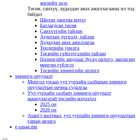
жилийн эцэс
Төсөв, санхүү, худалдан авах ажиллагааны ил тод
байдал
Шилэн дансны мэдээ
Батлагдсан төсөв
Санхүүгийн тайлан
Аудитын дүгнэлт, тайлан
Худалдан авах ажиллагаа
Тендерийн урилга
Төсвийн гүйцэтгэлийн тайлан
Цалингийн зардлаас бусад орлого, зарлагын
мөнгөн гүйлгээ
Төсвийн хөрөнгийн орлого
хөрөнгө оруулалт
Монгол улсын уул уурхайн салбарын хөрөнгө
оруулалтын орчны судалгаа
Уул уурхайн салбарт хөрөнгө оруулалт
шаардлагатай төслийн мэдээлэл
2025 он
2026 он
Ашигт малтмал, уул уурхайн хөрөнгө оруулалтын
гарын авлага
e-zasag.mn