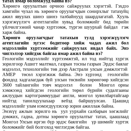
татах ямар боломжууд байна вэ?
Хөрөнгө оруулалтын орчноо сайжруулах хэрэгтэй. Гэхдээ
хамгийн чухал нь хөрөнгө оруулагчдын сонирхлыг татахуйц
ажил явуулах шинэ шинэ талбайнууд шаардлагатай. Хууль
хэрэгжүүлэгч агентлагийн хувьд боломжийг бид төрийн
үйлчилгээний чанар хүртээмж, түргэн шуурхай байдал гэж
харж байна.
Хөрөнгө оруулагчдыг татахын тулд хэрэгжүүлэгч
агентлагийн зүгээс бодитоор хийж чадах ажил бол
мэдээллийн хүртээмжийг сайжруулах явдал байх. Энэ
чиглэлээр хийгдэж байгаа ямар ажил байна вэ?
Геологийн мэдээллийг хүртээмжтэй, ил тод нийтэд хүргэх
зорилгоор Ашигт малтмал, газрын тосны газрын Эрдэс баялаг
мэдээлэл, технологийн төв дээр Австрали улсын дэмжлэгтэй
AMEP төсөл хэрэгжиж байна. Энэ хүрээнд геологийн
фондод хадгалагдаж буй улсын төсвийн хөрөнгөөр хийгдсэн
3600 тайлангийн товч мэдээлэл болон Монгол орны
хэмжээнд хийгдсэн геологийн төрөл бүрийн судалгааны
ажлуудын картограммуудыг англи, монгол хувилбартайгаар
нийтэд танилцуулахаар вебэд байршуулсан. Цаашид
мэдээллийг улам нэмэгдүүлэхээр зорин ажиллаж байна.
Энэхүү ажлын зорилго нь уул уурхайн салбарын хөгжлийг
дэмжих, гадна, дотны хөрөнгө оруулалтыг татах, цаашлаад
Монгол Улсын иргэн бүр эрдэс баялгийн үр шимийг хүртэх
боломжийг бий болгоход чиглэгдэж байгаа.