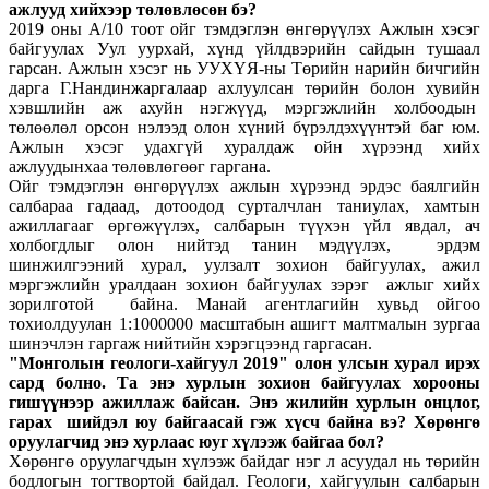
ажлууд хийхээр төлөвлөсөн бэ?
2019 оны А/10 тоот ойг тэмдэглэн өнгөрүүлэх Aжлын хэсэг
байгуулах Уул уурхай, хүнд үйлдвэрийн сайдын тушаал
гарсан. Ажлын хэсэг нь УУХҮЯ-ны Төрийн нарийн бичгийн
дарга Г.Нандинжаргалаар ахлуулсан төрийн болон хувийн
хэвшлийн аж ахуйн нэгжүүд, мэргэжлийн холбоодын
төлөөлөл орсон нэлээд олон хүний бүрэлдэхүүнтэй баг юм.
Ажлын хэсэг удахгүй хуралдаж ойн хүрээнд хийх
ажлуудынхаа төлөвлөгөөг гаргана.
Ойг тэмдэглэн өнгөрүүлэх ажлын хүрээнд эрдэс баялгийн
салбараа гадаад, дотоодод сурталчлан таниу­лах, хамтын
ажиллагааг өргөжүүлэх, салбарын түүхэн үйл явдал, ач
холбогдлыг олон нийтэд танин мэдүү­лэх, эрдэм
шинжилгээний хурал, уулзалт зохион байгуулах, ажил
мэргэжлийн уралдаан зохион байгуу­лах зэрэг ажлыг хийх
зорилготой байна. Манай агентлагийн хувьд ойгоо
тохиолдуулан 1:1000000 масштабын ашигт малтмалын зургаа
шинэчлэн гаргаж нийтийн хэрэгцээнд гаргасан.
"Монголын геологи-хайгуул 2019" олон улсын хурал ирэх
сард болно. Та энэ хурлын зохион байгуулах хорооны
гишүүнээр ажиллаж байсан. Энэ жилийн хурлын онцлог,
гарах шийдэл юу байгаасай гэж хүсч байна вэ? Хөрөнгө
оруулагчид энэ хурлаас юуг хүлээж байгаа бол?
Хөрөнгө оруулагчдын хүлээж байдаг нэг л асуудал нь төрийн
бодлогын тогтвортой байдал. Геологи, хайгуулын салбарын