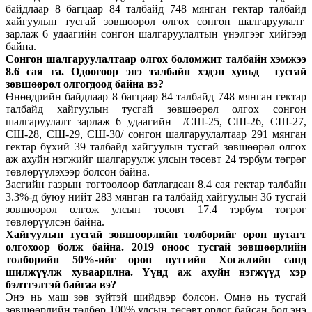
байдлаар 8 багцаар 84 талбайд 748 мянган гектар талбайд
хайгуулын тусгай зөвшөөрөл олгох сонгон шалгаруулалт
зарлаж 6 удаагийн сонгон шалгаруулалтын үнэлгээг хийгээд
байна.
Сонгон шалгаруулалтаар олгох боломжит талбайн хэмжээ
8.6 сая га. Одоогоор энэ талбайн хэдэн хувьд тусгай
зөвшөөрөл олгогдоод байна вэ?
Өнөөдрийн байдлаар 8 багцаар 84 талбайд 748 мянган гектар
талбайд хайгуулын тусгай зөвшөөрөл олгох сонгон
шалгаруулалт зарлаж 6 удаагийн /СШ-25, СШ-26, СШ-27,
СШ-28, СШ-29, СШ-30/ сонгон шалгаруулалтаар 291 мянган
гектар бүхий 39 талбайд хайгуулын тусгай зөвшөөрөл олгох
аж ахуйн нэгжийг шалгаруулж улсын төсөвт 24 тэрбум төгрөг
төвлөрүүлэхээр болсон байна.
Засгийн газрын тогтоолоор батлагдсан 8.4 сая гектар талбайн
3.3%-д буюу нийт 283 мянган га талбайд хайгуулын 36 тусгай
зөвшөөрөл олгож улсын төсөвт 17.4 тэрбум төгрөг
төвлөрүүлсэн байна.
Хайгуулын тусгай зөвшөөр­лийн төлбөрийг орон нутагт
олгохоор болж байна. 2019 оноос тусгай зөвшөөрлийн
төлбөрийн 50%-ийг орон нутгийн Хөгжлийн санд
шилжүүлж хуваарилна. Үүнд аж ахуйн нэгжүүд хэр
бэлтгэлтэй байгаа вэ?
Энэ нь маш зөв зүйтэй шийдвэр болсон. Өмнө нь тусгай
зөвшөөрлийн төлбөр 100% улсын төсөвт ордог байсан бол энэ