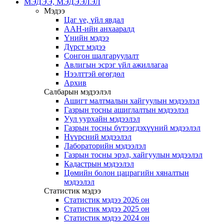
МЭДЭЭ, МЭДЭЭЛЭЛ
Мэдээ
Цаг үе, үйл явдал
ААН-ийн анхааралд
Үнийн мэдээ
Дүрст мэдээ
Сонгон шалгаруулалт
Авлигын эсрэг үйл ажиллагаа
Нээлттэй өгөгдөл
Архив
Салбарын мэдээлэл
Ашигт малтмалын хайгуулын мэдээлэл
Газрын тосны ашиглалтын мэдээлэл
Уул уурхайн мэдээлэл
Газрын тосны бүтээгдэхүүний мэдээлэл
Нүүрсний мэдээлэл
Лабораторийн мэдээлэл
Газрын тосны эрэл, хайгуулын мэдээлэл
Кадастрын мэдээлэл
Цөмийн болон цацрагийн хяналтын
мэдээлэл
Статистик мэдээ
Статистик мэдээ 2026 он
Статистик мэдээ 2025 он
Статистик мэдээ 2024 он