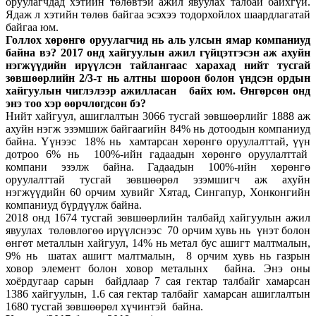
оруулагчдад хэтийн төлөвтэй ажил явуулах талбай байхгүй.
Ядаж л хэтийн төлөв байгаа эсэхээ тодорхойлох шаардлагатай
байгаа юм.
Голлох хөрөнгө оруулагчид нь аль улсын ямар компаниуд
байна вэ? 2017 онд хайгуулын ажил гүйцэтгэсэн аж ахуйн
нэгжүүдийн ирүүлсэн тайлангаас харахад нийт тусгай
зөвшөөрлийн 2/3-т нь алтны шороон болон үндсэн ордын
хайгуулын чиглэлээр ажилласан байх юм. Өнгөрсөн онд
энэ тоо хэр өөрчлөгдсөн бэ?
Нийт хайгуул, ашиглалтын 3066 тусгай зөвшөөрлийг 1888 аж
ахуйн нэгж эзэмшиж байгаагийн 84% нь дотоодын компаниуд
байна. Үүнээс 18% нь хамтарсан хөрөнгө оруулалттай, үүн
дотроо 6% нь 100%-ийн гадаадын хөрөнгө оруулалттай
компани эзэлж байна. Гадаадын 100%-ийн хөрөнгө
оруулалттай тусгай зөвшөөрөл эзэмшигч аж ахуйн
нэгжүүдийн 60 орчим хувийг Хятад, Сингапур, Хонконгийн
компаниуд бүрдүүлж байна.
2018 онд 1674 тусгай зөвшөөрлийн талбайд хайгуулын ажил
явуулах төлөвлөгөө ирүүлснээс 70 орчим хувь нь үнэт болон
өнгөт металлын хайгуул, 14% нь метал бус ашигт малтмалын,
9% нь шатах ашигт малтмалын, 8 орчим хувь нь газрын
ховор элемент болон ховор металынх байна. Энэ оны
хоёрдугаар сарын байдлаар 7 сая гектар талбайг хамарсан
1386 хайгуулын, 1.6 сая гектар талбайг хамарсан ашиглалтын
1680 тусгай зөвшөөрөл хүчинтэй байна.