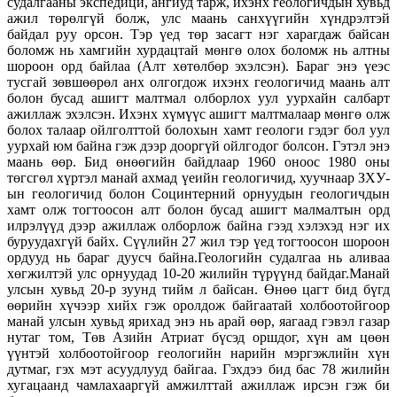
судалгааны экспедици, ангиуд тарж, ихэнх геологичдын хувьд
ажил төрөлгүй болж, улс маань санхүүгийн хүндрэлтэй
байдал руу орсон. Тэр үед төр засагт нэг харагдаж байсан
боломж нь хамгийн хурдацтай мөнгө олох боломж нь алтны
шороон орд байлаа (Алт хөтөлбөр эхэлсэн). Бараг энэ үеэс
тусгай зөвшөөрөл анх олгогдож ихэнх геологичид маань алт
болон бусад ашигт малтмал олборлох уул уурхайн салбарт
ажиллаж эхэлсэн. Ихэнх хүмүүс ашигт малтмалаар мөнгө олж
болох талаар ойлголттой болохын хамт геологи гэдэг бол уул
уурхай юм байна гэж дээр дооргүй ойлгодог болсон. Гэтэл энэ
маань өөр. Бид өнөөгийн байдлаар 1960 оноос 1980 оны
төгсгөл хүртэл манай ахмад үеийн геологичид, хуучнаар ЗХУ-
ын геологичид болон Социнтерний орнуудын геологичдын
хамт олж тогтоосон алт болон бусад ашигт малмалтын орд
илрэлүүд дээр ажиллаж олборлож байна гээд хэлэхэд нэг их
буруудахгүй байх. Сүүлийн 27 жил тэр үед тогтоосон шороон
ордууд нь бараг дуусч байна.Геологийн судалгаа нь аливаа
хөгжилтэй улс орнуудад 10-20 жилийн түрүүнд байдаг.Манай
улсын хувьд 20-р зуунд тийм л байсан. Өнөө цагт бид бүгд
өөрийн хүчээр хийх гэж оролдож байгаатай холбоотойгоор
манай улсын хувьд ярихад энэ нь арай өөр, яагаад гэвэл газар
нутаг том, Төв Азийн Атриат бүсэд оршдог, хүн ам цөөн
үүнтэй холбоотойгоор геологийн нарийн мэргэжлийн хүн
дутмаг, гэх мэт асуудлууд байгаа. Гэхдээ бид бас 78 жилийн
хугацаанд чамлахааргүй амжилттай ажиллаж ирсэн гэж би