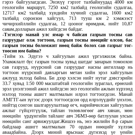
гэрээ байгуулагдсан. Энэхүү гэрээт талбайнуудад 4000 км
геологийн маршрут, 7250 км2 талбайд геологийн судалгаа,
12717 км2 талбайд хүндийн хүчний судалгаа, 1600 км2
талбайд соронзон хайгуул, 713 тууш км 2 хэмжээст
чичирхийллийн судалгаа, 12 цооног өрөмдөж, нийт 10,87
саяам.долларын ажил хийгдсэн байдаг.
-Тэгэхээр манай улс ямар ч байсан газрын тосны сав
газруудыг олж тогтоон, газрын тосны нөө­цийг олсон, бас
газрын тос­ны боломжит нөөц байж болох сав газрыг тог­
тоосон юм байна?
-Тийм ээ. Эдүгээ ч хайгуулын ажил үргэлжилж байна.
Уламжлалт бус газрын тосны хувьд шатдаг занарын томоохон
сав газрууд, нүүрсний сав газруудыг насны ангиллаар нь
тогтоон нүүрсний давхаргын метан хийн эрэл хайгуулын
ажлууд эхлээд байна. Би дээр хэлсэн нийт нутаг дэвсгэрийн
33.7 хувьд 1:50 000 масштабтай геологийн зураглал, ерөнхий
эрэл үнэлгээний ажил хийгдсэн энэ геологийн ажлын хүрээнд
нэлээд тооны ашигт малтмалын илрэл тогтоогдсон. Манай
АМГТГ-ын зүгээс дээрх тогтоогдсон орд илрэлүүдийг үнэлэн,
нийтэд сонгон шалгаруулалтаар өгч, нарийвчилсан хайгуулын
ажлыг гүйцэтгүүлж, тайлан төлөвлөгөөг авч хянан, мөн
нөөцийн үрдүнгийн тайланг авч ЭБМЗ-өөр батлуулан улсын
нөөцийн санг арвижуулдаг.Жишээ нь, энэ жилийн 8-р сарын
байдлаар ашигт малтмалын 70 ордын нөөцийг хүлээж
аваадбайна. Дээрх миний ярьснаас дүгнэхэд үе үеийн