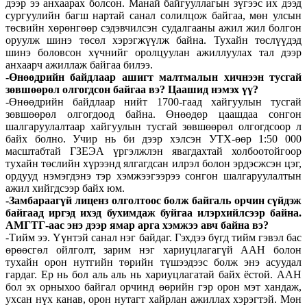
дээр ээ анхаарах болсон. Манай байгууллагын зүгээс их дээд
сургуулийн багш нартай санал солилцож байгаа, мөн улсын
төсвийн хөрөнгөөр сэдэвчилсэн судалгааны ажил жил болгон
оруулж шинэ төсөл хэрэгжүүлж байна. Тухайн төслүүдэд
шинэ боловсон хүчнийг оролцуулан ажиллуулах тал дээр
анхаарч ажиллаж байгаа билээ.
-Өнөөдрийн байдлаар ашигт малтмалын хичнээн тусгай
зөвшөөрөл олгогдсон байгаа вэ? Цаашид нэмэх үү?
-Өнөөдрийн байдлаар нийт 1700-гаад хайгуулын тусгай
зөвшөөрөл олгогдоод байна. Өнөөдөр цаашдаа сонгон
шалгаруулалтаар хайгуулын тусгай зөвшөөрөл олгогдсоор л
байх болно. Учир нь би дээр хэлсэн УТХ-өөр 1:50 000
масштабтай ГЗЕЭА үргэлжлэн явагдахтай холбоотойгоор
тухайн төслийн хүрээнд ялгагдсан илрэл болон эрдэсжсэн цэг,
ордууд нэмэгдэнэ тэр хэмжээгээрээ сонгон шалгаруулалтын
ажил хийгдсээр байх юм.
-Замбараагүй лиценз олголтоос болж байгаль орчин сүйдэж
байгаад иргэд ихэд бухимдаж буйгаа илэрхийлсээр байна.
АМГТГ-аас энэ дээр ямар арга хэмжээ авч байна вэ?
-Тийм ээ. Үүнтэй санал нэг байдаг. Гэхдээ бүгд тийм гэвэл бас
өрөөсгөл ойлголт, зарим нэг хариуцлагагүй ААН болон
тухайн орон нутгийн төрийн түшээдээс болж энэ асуудал
гардаг. Ер нь бол аль аль нь хариуцлагатай байх ёстой. ААН
бол эх орныхоо байгал орчинд өөрийн гэр орон мэт хандаж,
ухсан нүх канав, орон нутагт хайрлан ажиллах хэрэгтэй. Мөн