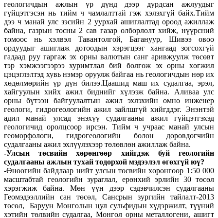
геологичдын ажлын үр дүнд дээр дурдсан ажлуудыг
гүйцэтгэсэн нь тийм ч чамлалттай гэж хэлэхгүй байх.Тийм
дээ ч манай улс зэсийн 2 уурхай ашиглалтад ороод ажиллаж
байна, газрын тосны 2 сав газар олборлолт хийж, нүүрсний
томоос нь хэлвэл Тавантолгой, Багануур, Шивээ овоо
ордуудыг ашиглаж дотоодын хэрэгцээг хангаад зогсохгүй
гадаад руу гаргаж эх орны валютын санг аривжуулж төсөвт
тэр хэмжээгээрээ хуримтлал бий болгож эх орны хөгжил
цэцэглэлтэд хувь нэмэр оруулж байгаа нь геологичдын нөр их
хөдөлмөрийн үр дүн билээ.Цаашид маш их судалгаа, эрэл,
хайгуулын хийх ажил биднийг хүлээж байна. Аливаа улс
орны бүтээн байгуулалтын ажил эхлэхийн өмнө инженер
геологи, гидрогеологийн ажил зайлшгүй хийгддэг. Энэнтэй
адил манай улсад энэхүү судалгааны ажил гүйцэтгэхэд
геологичид оролцсоор ирсэн. Тийм ч учраас манай улсын
геоморфологи, гидрогеологийн болон дөрөвдөгчийн
судалгааны ажил эхлүүлэхээр төлөвлөн ажиллаж байна.
-Улсын төсвийн хөрөнгөөр хийгдэж буй геологийн
судалгааны ажлын тухай тодорхой мэдээлэл өгөхгүй юү?
-Өнөөгийн байдлаар нийт улсын төсвийн хөрөнгөөр 1:50 000
масштабтай геологийн зураглал, ерөнхий эрлийн 30 төсөл
хэрэгжиж байна. Мөн үүн дээр сэдэвчилсэн судалгааны
Геомэдээллийн сан төсөл, Сансрын зургийн тайлалт-2013
төсөл, Баруун Монголын цул сульфидын хүдэржилт, түүний
хэтийн төлвийн судалгаа, Монгол орны металлогени, ашигт