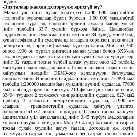
боддог.
-Энэ талаар жаахан дэлгэрүүлж ярихгүй юү?
-Манай улс нийт нутаг дэвсгэрээ 1:200 000 масштабтай
геологийн зураглалаар бүрэн бүрхсэн, 1:50 000 масштабтай
геологийн зураглал, ерөнхий эрлийн ажлаар манай улсын
нийт талбайн 33.7 хувийг бүрхээд байна. Цаашилбал,
гидрогеологийн судалгааг нийт нутгийн 84 хувьд, мөн50-иад
хувьд геофизикийн судалгааны (агаарын соронзон, цахилгаан,
чичирхийлэл, соронзон) ажлаар бүрхээд байна. Мөн анх1945
оноос 1990 он хүртэл хийгдсэн манай улсын болон ЗХУ-ын
геологичдын газрын тосны эрэл хайгуулын ажлын үр дүнгээр
нийт 32 газрын тосны талбай ялгаж үүнээс одоо 22 талбайд
хайгуулын ажил явагдаж байна. Гурван талбайд газрын тосны
хайгуулын нөөцийг ЭБМЗ-өөр хэлэлцүүлж батлуулаад
ашиглаж байна.Өнөөгийн байдлаар нийт нутгийн 272890 км2
талбайд 1:200000 масштабын хүндийн хүчний судалгаа, 77630
км2 талбайд соронзон хайгуул, 210 физик цэгт пассив сейсм,
33494 туушкм 2 хэмжээст чичирхийллийн судалгаа, 6274км2
талбайд 3 хэмжээст чичирхийллийн судалгаа, 21990 км
агаарын градиометрийн судалгаа, хайгуул, үнэлгээ,
олборлолтын1537 цооног өрөмдсөн. Газрын тосны хайгуул,
ашиглалтын үйл ажиллагаанд нийт 3,45 тэрбум ам.долларын
хөрөнгө оруулалт хийгдсэн. Мөн 2014 онд батлагдсан газрын
тосны тухай хуулийн дагуу гадаад, дотоодын аж ахуйн
нэгжүүдтэй газрын тос, уламжлалт бус газрын тосны эрлийн