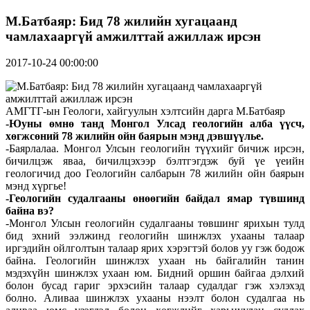
М.Батбаяр: Бид 78 жилийн хугацаанд
чамлахааргүй амжилттай ажиллаж ирсэн
2017-10-24 00:00:00
АМГТГ-ын Геологи, хайгуулын хэлтсийн дарга М.Батбаяр
-Юуны өмнө танд Монгол Улсад геологийн алба үүсч,
хөгжсөний 78 жилийн ойн баярын мэнд дэвшүүлье.
-Баярлалаа. Монгол Улсын геологийн түүхийг бичиж ирсэн,
бичилцэж яваа, бичилцэхээр бэлтгэгдэж буй үе үеийн
геологичид доо Геологийн салбарын 78 жилийн ойн баярын
мэнд хүргье!
-Геологийн судалгааны өнөөгийн байдал ямар түвшинд
байна вэ?
-Монгол Улсын геологийн судалгааны төвшинг ярихын тулд
бид эхний ээлжинд геологийн шинжлэх ухааны талаар
иргэдийн ойлголтын талаар ярих хэрэгтэй болов уу гэж бодож
байна. Геологийн шинжлэх ухаан нь байгалийн танин
мэдэхүйн шинжлэх ухаан юм. Бидний оршин байгаа дэлхий
болон бусад гариг эрхэсийн талаар судалдаг гэж хэлэхэд
болно. Аливаа шинжлэх ухааны нээлт болон судалгаа нь