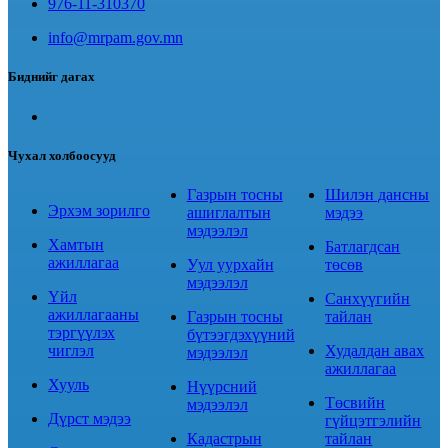
976-11-310370
info@mrpam.gov.mn
Биднийг дагах
Чухал холбоосууд
Газрын тосны
Шилэн дансны
Эрхэм зорилго
ашиглалтын
мэдээ
мэдээлэл
Хамтын
Батлагдсан
ажиллагаа
Уул уурхайн
төсөв
мэдээлэл
Үйл
Санхүүгийн
ажиллагааны
Газрын тосны
тайлан
тэргүүлэх
бүтээгдэхүүний
чиглэл
Худалдан авах
мэдээлэл
ажиллагаа
Хууль
Нүүрсний
Төсвийн
мэдээлэл
Дүрст мэдээ
гүйцэтгэлийн
Кадастрын
тайлан