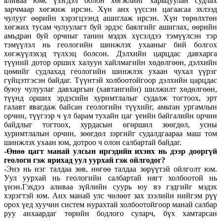
аливаа юмс үзэгдэл болон хөгжлийг харьцуулан судлах
зарчмаар хөгжиж ирсэн. Хүн анх үүссэн цагаасаа эхлээд
чулууг өөрийн хэрэгцээнд ашиглаж ирсэн. Хүн төрөлхтөн
хөгжих тусам чулуулагт буй эрдэс баялгийг ашиглах, өөрийн
амьдран буй орчныг танин мэдэх хүсэлдээ тэмүүлсэн тэр
тэмүүлэл нь геологийн шинжлэх ухааныг бий болгох
хөгжүүлэхэд түлхэц болсон. Дэлхийн царцдас давхарга
түүний дотор орших халуун хайлмагийн хөдөлгөөн, дэлхийн
цөмийг судлахад геологийн шинжлэх ухаан чухал үүрэг
гүйцэтгэсэн байдаг. Түүнтэй холбоотойгоор дэлхийн царцдас
буюу чулуулаг давхаргын (хавтангийн) шилжилт хөдөлгөөн,
түүнд орших эрдэсийн хуримтлалыг судалж тогтоох, эрт
галавт явагдаж байсан геологийн түүхийг, амьтан ургамлын
орчин, түүгээр ч үл барам тухайн цаг үеийн байгалийн ор­чин
байдлыг тогтоох, хурдасын өгөршил зөөгдөл, усны
хуримтлалын орчин, зөөгдөл зэргийг судалдгаараа маш том
шинжлэх ухаан юм, дотроо ч олон салбартай байдаг.
-Өнөө цагт манай улсын иргэдийн ихэнх нь дээр дооргүй
геологи гэж ярихад уул уурхай гэж ойлгодог?
-Энэ нь нэг талдаа зөв, нөгөө талдаа зөрүүтэй ойлголт юм.
Уул уурхай нь геологийн салбартай нягт холбоотой нь
үнэн.Гэхдээ аливаа зүйлийн суурь юу вэ гэдгийг мэдэх
хэрэгтэй юм. Анх манай улс чөлөөт зах зээлийн нийгэм рүү
орох үед хуучин систем нурахтай холбоотойгоор манай салбар
руу анхаардаг төрийн бодлого суларч, бүх хамтарсан