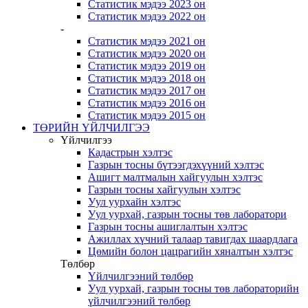
Статистик мэдээ 2023 он
Статистик мэдээ 2022 он
-
Статистик мэдээ 2021 он
Статистик мэдээ 2020 он
Статистик мэдээ 2019 он
Статистик мэдээ 2018 он
Статистик мэдээ 2017 он
Статистик мэдээ 2016 он
Статистик мэдээ 2015 он
ТӨРИЙН ҮЙЛЧИЛГЭЭ
Үйлчилгээ
Кадастрын хэлтэс
Газрын тосны бүтээгдэхүүний хэлтэс
Ашигт малтмалын хайгуулын хэлтэс
Газрын тосны хайгуулын хэлтэс
Уул уурхайн хэлтэс
Уул уурхай, газрын тосны төв лаборатори
Газрын тосны ашиглалтын хэлтэс
Ажиллах хүчний талаар тавигдах шаардлага
Цөмийн болон цацрагийн хяналтын хэлтэс
Төлбөр
Үйлчилгээний төлбөр
Уул уурхай, газрын тосны төв лабораторийн
үйлчилгээний төлбөр