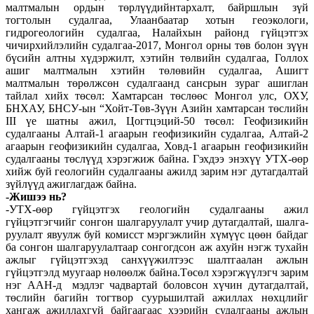
малтмалын ордын төрлүүдийнтархалт, байршлын зүй
тогтолын судалгаа, Улаанбаатар хотын геоэкологи,
гидрогеологийн судалгаа, Налайхын районд гүйцэтгэх
чичирхийлэлийн судалгаа-2017, Монгол орны төв болон зүүн
бүсийн алтны хүдэржилт, хэтийн төлвийн судалгаа, Голлох
ашиг малтмалын хэтийн төлөвийн судалгаа, Ашигт
малтмалын төрөлжсөн судалгаанд сансрын зураг ашиглан
тайлал хийх төсөл: Хамтарсан төслөөс Монгол улс, ОХУ,
БНХАУ, БНСУ-ын “Хойт-Төв-Зүүн Азийн хамтарсан төслийн
III үе шатны ажил, Цогтцэций-50 төсөл: Геофизикийн
судалгааны Алтай-1 агаарын геофизикийн судалгаа, Алтай-2
агаарын геофизикийн судалгаа, Ховд-1 агаарын геофизикийн
судалгааны төслүүд хэрэгжиж байна. Гэхдээ энэхүү УТХ-өөр
хийж буй геологийн судалгааны ажилд зарим нэг дутагдалтай
зүйлүүд ажиглагдаж байна.
-Жишээ нь?
-УТХ-өөр гүйцэтгэх геологийн судалгааны ажил
гүйцэтгэгчийг сонгон шалгаруу­лалт учир дутагдалтай, шалга­
руулалт явуулж буй комисст мэргэжлийн хүмүүс цөөн байдаг
ба сонгон шалгаруулалтаар сонгогдсон аж ахуйн нэгж тухайн
ажлыг гүйцэтгэхэд санхүүжилтээс шалтгаалан ажлын
гүйцэтгэлд муугаар нөлөөлж байна.Төсөл хэрэгжүүлэгч зарим
нэг ААН-д мэдлэг чадвартай боловсон хүчин дутагдалтай,
төслийн багийн тогтвор суурьшилтай ажиллах нөхцлийг
хангаж ажиллахгүй байгаагаас хээрийн судалгааны ажлын