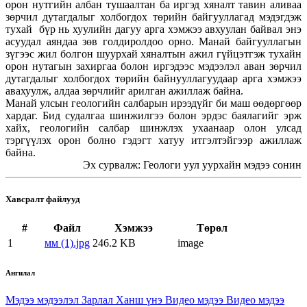
орон нутгийн албан тушаалтан ба иргэд хяналт тавин аливаа
зөрчил дутагдалыг холбогдох төрийн байгууллагад мэдэгдэж
тухай бүр нь хуулийн дагуу арга хэмжээ авхуулан байвал энэ
асуудал аяндаа зөв голдиролдоо орно. Манай байгууллагын
зүгээс жил болгон шуурхай хяналтын ажил гүйцэтгэж тухайн
орон нутагын захиргаа болон иргэдээс мэдээлэл аван зөрчил
дутагдалыг холбогдох төрийн байнууллагуудаар арга хэмжээ
авахуулж, алдаа зөрчлийг арилган ажиллаж байна.
Манай улсын геологийн салбарын ирээдүйг би маш өөдөргөөр
хардаг. Бид судалгаа шинжилгээ болон эрдэс баялагийг эрж
хайх, геологийн салбар шинжлэх ухаанаар олон улсад
тэргүүлэх орон болно гэдэгт хатуу итгэлтэйгээр ажиллаж
байна.
Эх сурвалж: Геологи уул уурхайн мэдээ сонин
Хавсралт файлууд
#
Файл
Хэмжээ
Төрөл
1
мм (1).jpg
246.2 KB
image
Ангилал
Мэдээ мэдээлэл
Зарлал
Ханш үнэ
Видео мэдээ
Видео мэдээ