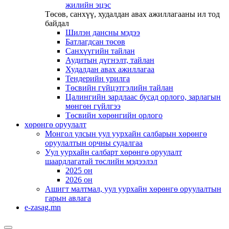
жилийн эцэс
Төсөв, санхүү, худалдан авах ажиллагааны ил тод
байдал
Шилэн дансны мэдээ
Батлагдсан төсөв
Санхүүгийн тайлан
Аудитын дүгнэлт, тайлан
Худалдан авах ажиллагаа
Тендерийн урилга
Төсвийн гүйцэтгэлийн тайлан
Цалингийн зардлаас бусад орлого, зарлагын
мөнгөн гүйлгээ
Төсвийн хөрөнгийн орлого
хөрөнгө оруулалт
Монгол улсын уул уурхайн салбарын хөрөнгө
оруулалтын орчны судалгаа
Уул уурхайн салбарт хөрөнгө оруулалт
шаардлагатай төслийн мэдээлэл
2025 он
2026 он
Ашигт малтмал, уул уурхайн хөрөнгө оруулалтын
гарын авлага
e-zasag.mn