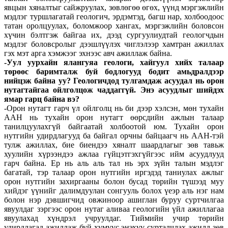
явцын хяналтыг сайжруулах, зөвлөгөө өгөх, үүнд мэргэжлийн
мэдлэг туршлагатай геологич, эрдэм­тэд, багш нар, холбоодоос
татан оролцуулах, боломжоор хангах, мэргэжлийн боловсон
хүчин бэлтгэж байгаа их, дээд сургуулиудтай геологчдын
мэдлэг боловсролыг дээш­лүүлэх чиглэлээр хамтран ажиллах
гэх мэт арга хэмжээг эхнээс авч ажиллаж байна.
-Уул уурхайн ялангуяа геологи, хайгуул хийх талаар
төрөөс баримталж буй бодлогууд бодит амьдралдээр
нийцэж байна уу? Геологичдод тулгамдаж асуудал нь орон
нутагтайгаа ойлгол­цож чаддаггүй. Энэ асуудлыг шийдэх
ямар гарц байна вэ?
-Орон нутагт гарч үл ойлголц нь би дээр хэлсэн, мөн тухайн
ААН нь тухайн орон нутагт өөрсдийн ажлын талаар
танилцуулахгүй байгаатай холбоотой юм. Тухайн орон
нутгийн удирдлагууд ба байгал орчны байцаагч нь ААН-тэй
тулж ажиллах, бие биендээ хяналт шаардлагыг зөв тавьж
хуулийн хүрээндээ ажлаа гүйцэтгэхгүйгээс ийм асуудлууд
гарч байна. Ер нь аль аль тал нь эрх зүйн талын мэдлэг
багатай, тэр талаар орон нутгийн иргэдэд таниулах ажлыг
орон нутгийн захиргааны болон бусад төрийн түшээд муу
хийдэг үүнийг далимдуулан сонгууль болох үеэр аль нэг нам
болон нэр дэвшигчид овжиноор ашиглан буруу суртчилгаа
явуулдаг зэргээс орон нутаг аливаа геологийн үйл ажиллагаа
явуулахад хүндрэл учруулдаг. Тиймийн учир төрийн
удирдлагад ажиллаж буй хүмүүс энэхүү сурталчлах ажилд зөв