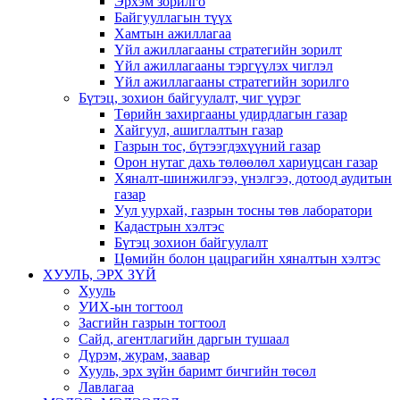
Эрхэм зорилго
Байгууллагын түүх
Хамтын ажиллагаа
Үйл ажиллагааны стратегийн зорилт
Үйл ажиллагааны тэргүүлэх чиглэл
Үйл ажиллагааны стратегийн зорилго
Бүтэц, зохион байгуулалт, чиг үүрэг
Төрийн захиргааны удирдлагын газар
Хайгуул, ашиглалтын газар
Газрын тос, бүтээгдэхүүний газар
Орон нутаг дахь төлөөлөл хариуцсан газар
Хяналт-шинжилгээ, үнэлгээ, дотоод аудитын
газар
Уул уурхай, газрын тосны төв лаборатори
Кадастрын хэлтэс
Бүтэц зохион байгуулалт
Цөмийн болон цацрагийн хяналтын хэлтэс
ХУУЛЬ, ЭРХ ЗҮЙ
Хууль
УИХ-ын тогтоол
Засгийн газрын тогтоол
Сайд, агентлагийн даргын тушаал
Дүрэм, журам, заавар
Хууль, эрх зүйн баримт бичгийн төсөл
Лавлагаа