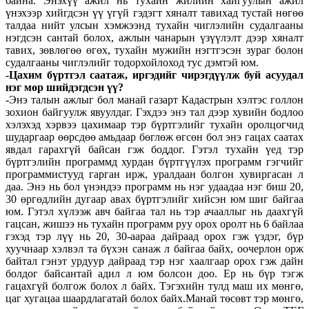
байна. Энэхүү ажил нь тухайн жилийн хайгуулын ажил
үнэхээр хийгдсэн үү үгүй гэдэгт хяналт тавихад тустай нөгөө
талдаа нийт улсын хэмжээнд тухайн чиглэлийн судалгааны
нэгдсэн сантай болох, ажлын чанарын үзүүлэлт дээр хяналт
тавих, зөвлөгөө өгөх, тухайн мужийн нэгтгэсэн зураг болон
судалгааны чиглэлийг тодорхойлоход тус дэмтэй юм.
-Цахим бүртгэл саатаж, иргэдийг чирэгдүүлж буй асуудал
нэг мөр шийдэгдсэн үү?
-Энэ талын ажлыг бол манай газарт Кадастрын хэлтэс голлон
зохион байгуулж явуулдаг. Гэхдээ энэ тал дээр хувийн бодлоо
хэлэхэд хэрвээ цахимаар тэр бүртгэлийг тухайн оролцогчид
шударгаар өөрсдөө амьдаар бөглөж өгсөн бол энэ гацах саатах
явдал гарахгүй байсан гэж боддог. Гэтэл тухайн үед тэр
бүртгэлийн программд хурдан бүртгүүлэх программ гэгчийг
программистууд гарган ирж, уралдаан болгон хувиргасан л
даа. Энэ нь бол үнэндээ программ нь нэг удаадаа нэг биш 20,
30 өргөдлийн дугаар авах бүртгэлийг хийсэн юм шиг байгаа
юм. Гэтэл хүлээж авч байгаа тал нь тэр ачааллыг нь даахгүй
гацсан, жишээ нь тухайн программ руу орох оролт нь 6 байлаа
гэхэд тэр лүү нь 20, 30-аараа дайраад орох гэж үздэг, бүр
хуучнаар хэлвэл та бүхэн санаж л байгаа байх, оочерлон орж
байтал гэнэт урдуур дайраад тэр нэг хаалгаар орох гэж дайн
болдог байсантай адил л юм болсон доо. Ер нь бүр тэгж
гацахгүй болгож болох л байх. Тэгэхийн тулд маш их мөнгө,
цаг хугацаа шаардлагатай болох байх.Манай төсөвт тэр мөнгө,