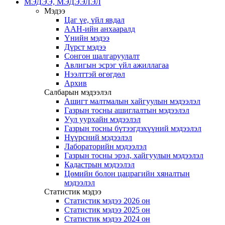
МЭДЭЭ, МЭДЭЭЛЭЛ
Мэдээ
Цаг үе, үйл явдал
ААН-ийн анхааралд
Үнийн мэдээ
Дүрст мэдээ
Сонгон шалгаруулалт
Авлигын эсрэг үйл ажиллагаа
Нээлттэй өгөгдөл
Архив
Салбарын мэдээлэл
Ашигт малтмалын хайгуулын мэдээлэл
Газрын тосны ашиглалтын мэдээлэл
Уул уурхайн мэдээлэл
Газрын тосны бүтээгдэхүүний мэдээлэл
Нүүрсний мэдээлэл
Лабораторийн мэдээлэл
Газрын тосны эрэл, хайгуулын мэдээлэл
Кадастрын мэдээлэл
Цөмийн болон цацрагийн хяналтын
мэдээлэл
Статистик мэдээ
Статистик мэдээ 2026 он
Статистик мэдээ 2025 он
Статистик мэдээ 2024 он