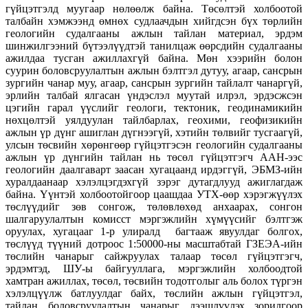
гүйцэтгэлд муугаар нөлөөлж байна. Төсөлтэй холбоотой
талбайн хэмжээнд өмнөх судлаачдын хийгдсэн бүх төрлийн
геологийн судалгааны ажлын тайлан материал, эрдэм
шинжилгээний бүтээлүүдтэй танилцаж өөрсдийн судалгааны
ажилдаа тусган ажиллахгүй байна. Мөн хээрийн болон
суурин боловсруулалтын ажлын бэлтгэл дутуу, агаар, сансрын
зургийн чанар муу, агаар, сансрын зургийн тайлалт чанаргүй,
эрлийн талбай ялгасан үндэслэл муутай илрэл, эрдэсжсэн
цэгийн гарал үүслийг геологи, тектоник, геодинамикийн
нөхцөлтэй уялдуулан тайлбарлах, геохими, геофизикийн
ажлын үр дүнг ашиглан дүгнээгүй, хэтийн төлвийг тусгаагүй,
улсын төсвийн хөрөнгөөр гүйцэтгэсэн геологийн судалгааны
ажлын үр дүнгийн тайлан нь төсөл гүйцэтгэгч ААН-ээс
геологийн даалгаварт заасан хугацаанд ирдэггүй, ЭБМЗ-ийн
хуралдаанаар хэлэлцэгдэхгүй зэрэг дутагдлууд ажиглагдаж
байна. Үүнтэй холбоотойгоор цаашдаа УТХ-өөр хэрэгжүүлэх
төслүүдийг зөв сонгож, төлөвлөхөд анхаарах, сонгон
шалгаруулалтын комисст мэргэжлийн хүмүүсийг бэлтгэж
оруулах, хугацааг 1-р улиралд багтааж явуулдаг болгох,
төслүүд түүний дотроос 1:50000-ны масштабтай ГЗЕЭА-ийн
төслийн чанарыг сайжруулах талаар төсөл гүйцэтгэгч,
эрдэмтэд, ШУ-ы байгууллага, мэргэжлийн холбоодтой
хамтран ажиллах, төсөл, төсвийн тодотголыг аль болох түргэн
хэлэлцүүлж батлуулдаг байх, төслийн ажлын гүйцэтгэл,
тайлан боловсруулалтын чанарыг дээшлүүлэх зорилгоор