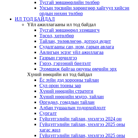
Тусгай зөвшөөрлийн төлбөр
Улсын төсвийн хөрөнгөөр хайгуул хийсэн
ордын нөхөн төлбөр
ИЛ ТОД БАЙДАЛ
Үйл ажиллагааны ил тод байдал
Тусгай зөвшөөрөл эзэмшигч
Төсөл, хөтөлбөр
Тайлан, төлөвлөгөө, дотоод аудит
Судалгааны сан, ном, гарын авлага
Авлигын эсрэг үйл ажиллагаа
Газрын гэрчилгээ
Гэрээ, гэрээний биелэлт
Эзэмшиж байгаа оюуны өмчийн эрх
Хүний нөөцийн ил тод байдал
Ёс зүйн дэд хорооны тайлан
Сул орон тооны зар
Хүний нөөцийн стратеги
Хүний нөөцийн мэдээ, тайлан
Өргөдөл, гомдлын тайлан
Албан тушаалын тодорхойлолт
Сургалт
Гүйцэтгэлийн тайлан, үнэлгээ 2024 он
Гүйцэтгэлийн тайлан, үнэлгээ 2025 оны
хагас жил
Гүйцэтгэлийн тайлан, үнэлгээ 2025 оны