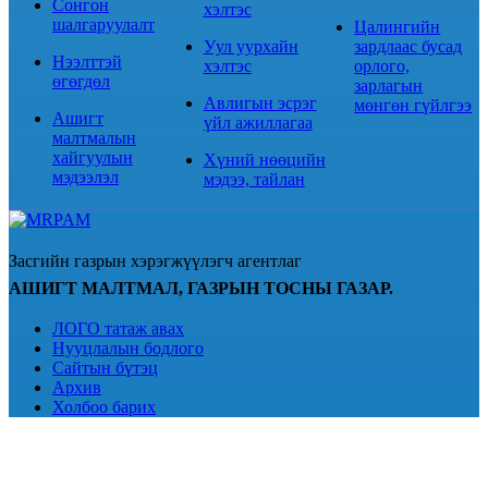
Сонгон
хэлтэс
шалгаруулалт
Цалингийн
Уул уурхайн
зардлаас бусад
Нээлттэй
хэлтэс
орлого,
өгөгдөл
зарлагын
Авлигын эсрэг
мөнгөн гүйлгээ
Ашигт
үйл ажиллагаа
малтмалын
хайгуулын
Хүний нөөцийн
мэдээлэл
мэдээ, тайлан
Засгийн газрын хэрэгжүүлэгч агентлаг
АШИГТ МАЛТМАЛ, ГАЗРЫН ТОСНЫ ГАЗАР.
ЛОГО татаж авах
Нууцлалын бодлого
Сайтын бүтэц
Архив
Холбоо барих