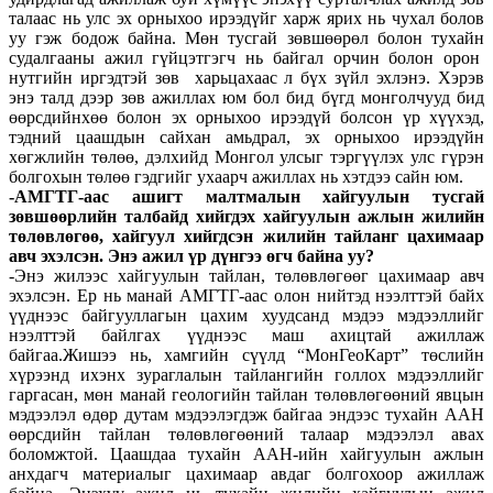
талаас нь улс эх орныхоо ирээдүйг харж ярих нь чухал болов
уу гэж бодож байна. Мөн тусгай зөвшөөрөл болон тухайн
судалгааны ажил гүйцэтгэгч нь байгал орчин болон орон
нутгийн иргэдтэй зөв харьцахаас л бүх зүйл эхлэнэ. Хэрэв
энэ талд дээр зөв ажиллах юм бол бид бүгд монголчууд бид
өөрсдийнхөө болон эх орныхоо ирээдүй болсон үр хүүхэд,
тэдний цаашдын сайхан амьдрал, эх орныхоо ирээдүйн
хөгжлийн төлөө, дэлхийд Монгол улсыг тэргүүлэх улс гүрэн
болгохын төлөө гэдгийг ухаарч ажиллах нь хэтдээ сайн юм.
-АМГТГ-аас ашигт малтмалын хайгуулын тусгай
зөвшөөрлийн талбайд хийгдэх хайгуулын ажлын жилийн
төлөвлөгөө, хайгуул хийгдсэн жилийн тайланг цахимаар
авч эхэлсэн. Энэ ажил үр дүнгээ өгч байна уу?
-Энэ жилээс хайгуулын тайлан, төлөвлөгөөг цахимаар авч
эхэлсэн. Ер нь манай АМГТГ-аас олон нийтэд нээлттэй байх
үүднээс байгууллагын цахим хуудсанд мэдээ мэдээллийг
нээлттэй байлгах үүднээс маш ахицтай ажиллаж
байгаа.Жишээ нь, хамгийн сүүлд “МонГеоКарт” төслийн
хүрээнд ихэнх зураглалын тайлангийн голлох мэдээллийг
гаргасан, мөн манай геологийн тайлан төлөвлөгөөний явцын
мэдээлэл өдөр дутам мэдээлэгдэж байгаа эндээс тухайн ААН
өөрсдийн тайлан төлөвлөгөөний талаар мэдээлэл авах
боломжтой. Цаашдаа тухайн ААН-ийн хайгуулын ажлын
анхдагч материалыг цахимаар авдаг болгохоор ажиллаж