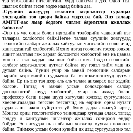
тэр хэмжээний интернэтийн хурд байхгүй л дээ. Одоо ТЕГ
шалгаж байгаа гэсэн мэдээ надад байна даа.
-Сүүлийн жилүүдэд геологич мэргэжлээр суралцах
элсэгчдийн тоо цөөрч байгаа мэдээлэл бий. Энэ талаар
АМГТГ-аас ямар бодлого чиглэл баримтлан ажиллаж
байна вэ?
-Энэ нь улс орны болон иргэдийн төлбөрийн чадвартай нэг
талаараа холбоотой байх.Нөгөө талдаа сүүлийн жилүүдэд
геологийн салбарт ажиллах хайгуулын чиглэлийн геологичид
хангагдсантай холбоотой. Ихэнх иргэд геологич гэхээр зөвхөн
ашигт малтмал гэж хардаг болсонтой холбоотой энэ нь цаанаа
мөнгө л гэж хардаг юм шиг байгаа юм. Гэхдээ геологийн
салбарт мэргэжилтэн дутмаг байгаа юу гэвэл тийм маш их
дутмаг байна. Үүний учир нь манай геологийн салбарын
нарийн мэргэжлийн судлаачид ба мэргэжилтэнгүүд дутмаг
байна. Ер нь энэ тал дээр аль аль талдаа анхаарах цаг хэдийн
болсон. Тэгээд ч манай улсын боловсролын салбар
доголдсонтой шууд холбоотой, учир нь ахмад болон
профессор багш нараа шууд хатуухан хэлэхэд сургуулиасаа
хөөсөн,гадаадад төгссөн төгсөгчид нь өөрийн орны нутагт
судалгааны ажил гүйцэтгээгүй буюу дадлагажаагүй ирээд
Монгол орны геологитойгоо танилцсаар хугацаа алдах, тэгээд
голдуу л хайгуулын чиглэлээр ажиллах сонирхол өндөр
байдаг, Энэ асуудал нь салбарын хөгжилд муугаар нөлөөлж
байна. Тиймээс улсын болон хувийн их дээд сургуульд энэ тал