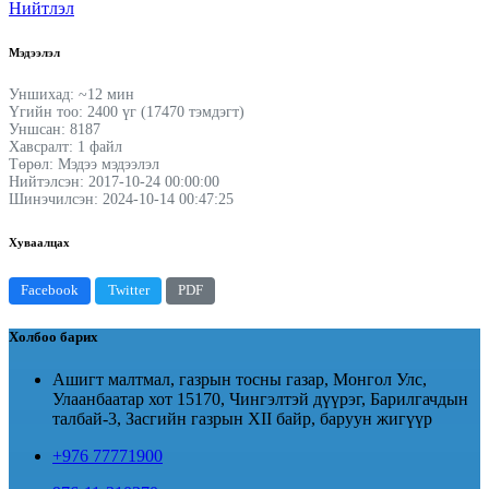
Нийтлэл
Мэдээлэл
Уншихад: ~12 мин
Үгийн тоо: 2400 үг (17470 тэмдэгт)
Уншсан: 8187
Хавсралт: 1 файл
Төрөл: Мэдээ мэдээлэл
Нийтэлсэн: 2017-10-24 00:00:00
Шинэчилсэн: 2024-10-14 00:47:25
Хуваалцах
Facebook
Twitter
PDF
Холбоо барих
Ашигт малтмал, газрын тосны газар, Монгол Улс,
Улаанбаатар хот 15170, Чингэлтэй дүүрэг, Барилгачдын
талбай-3, Засгийн газрын XII байр, баруун жигүүр
+976 77771900