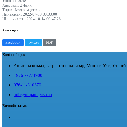
Уншсан: 3048
Хавсралт: 2 файл
Төрөл: Мэдээ мэдээлэл
Нийтэлсэн: 2022-07-19 00:00:00
Шинэчилсэн: 2024-10-14 00:47:26
Хуваалцах
Facebook
Twitter
PDF
Холбоо барих
Ашигт малтмал, газрын тосны газар, Монгол Улс, Улаанба
+976 77771900
976-11-310370
info@mrpam.gov.mn
Биднийг дагах