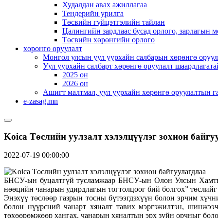
Худалдан авах ажиллагаа
Тендерийн урилга
Төсвийн гүйцэтгэлийн тайлан
Цалингийн зардлаас бусад орлого, зарлагын м
Төсвийн хөрөнгийн орлого
хөрөнгө оруулалт
Монгол улсын уул уурхайн салбарын хөрөнгө оруул
Уул уурхайн салбарт хөрөнгө оруулалт шаардлагата
2025 он
2026 он
Ашигт малтмал, уул уурхайн хөрөнгө оруулалтын г
e-zasag.mn
Koica Төслийн уулзалт хэлэлцүүлэг зохион байгу
2022-07-19 00:00:00
БНСУ-ын буцалтгүй тусламжаар БНСУ-ын Олон Улсын Хамты
нөөцийн чанарын удирдлагын тогтолцоог бий болгох” төслийг 
Энэхүү төслөөр газрын тосны бүтээгдэхүүн болон эрчим хүчн
болон нүүрсний чанарт хяналт тавих мэргэжилтэн, шинжээч
төхөөрөмжөөр хангах, чанарын хяналтын эрх зүйн орчныг боло