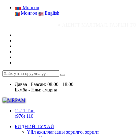
Монгол
Монгол
English
● АШИГТ МАЛТМАЛ, ГАЗРЫН ТОСНЫ ГАЗРЫН СТАТИ
Даваа - Баасан: 08:00 - 18:00
Бямба - Ням: амарна
11-11 Төв
(976) 110
БИДНИЙ ТУХАЙ
Үйл ажиллагааны зорилго, зорилт