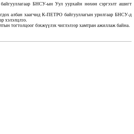
 байгууллагаар БНСУ-ын Уул уурхайн нөхөн сэргээлт ашигт
огдох албан хаагчид К-ПЕТРО байгууллагын урилгаар БНСУ-д
ар хэлэлцлээ.
тын тогтолцоог бэхжүүлэх чиглэлээр хамтран ажиллаж байна.