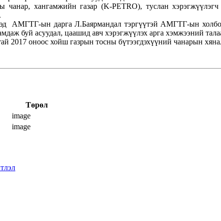
ы чанар, хангамжийн газар (K-PETRO), туслан хэрэгжүүлэгч
.
үүдэд АМГТГ-ын дарга Л.Баярмандал тэргүүтэй АМГТГ-ын холб
мдаж буй асуудал, цаашид авч хэрэгжүүлэх арга хэмжээний тала
 2017 оноос хойш газрын тосны бүтээгдэхүүний чанарын хянал
Төрөл
image
image
тлэл