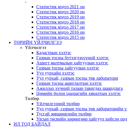
-
Статистик мэдээ 2021 он
Статистик мэдээ 2020 он
Статистик мэдээ 2019 он
Статистик мэдээ 2018 он
Статистик мэдээ 2017 он
Статистик мэдээ 2016 он
Статистик мэдээ 2015 он
ТӨРИЙН ҮЙЛЧИЛГЭЭ
Үйлчилгээ
Кадастрын хэлтэс
Газрын тосны бүтээгдэхүүний хэлтэс
Ашигт малтмалын хайгуулын хэлтэс
Газрын тосны хайгуулын хэлтэс
Уул уурхайн хэлтэс
Уул уурхай, газрын тосны төв лаборатори
Газрын тосны ашиглалтын хэлтэс
Ажиллах хүчний талаар тавигдах шаардлага
Цөмийн болон цацрагийн хяналтын хэлтэс
Төлбөр
Үйлчилгээний төлбөр
Уул уурхай, газрын тосны төв лабораторийн 
Тусгай зөвшөөрлийн төлбөр
Улсын төсвийн хөрөнгөөр хайгуул хийсэн ор
ИЛ ТОД БАЙДАЛ