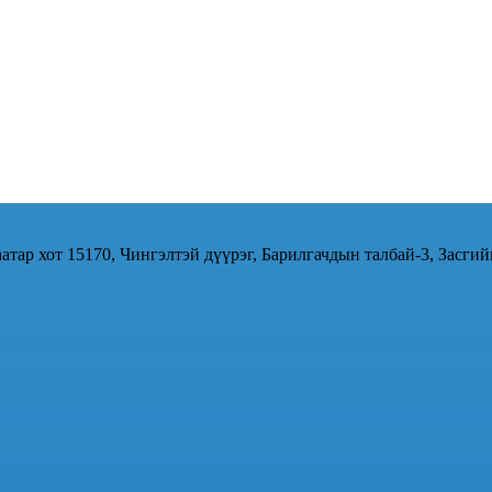
атар хот 15170, Чингэлтэй дүүрэг, Барилгачдын талбай-3, Засгий