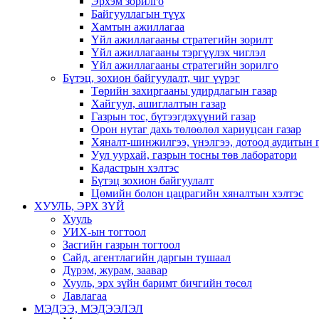
Эрхэм зорилго
Байгууллагын түүх
Хамтын ажиллагаа
Үйл ажиллагааны стратегийн зорилт
Үйл ажиллагааны тэргүүлэх чиглэл
Үйл ажиллагааны стратегийн зорилго
Бүтэц, зохион байгуулалт, чиг үүрэг
Төрийн захиргааны удирдлагын газар
Хайгуул, ашиглалтын газар
Газрын тос, бүтээгдэхүүний газар
Орон нутаг дахь төлөөлөл хариуцсан газар
Хяналт-шинжилгээ, үнэлгээ, дотоод аудитын 
Уул уурхай, газрын тосны төв лаборатори
Кадастрын хэлтэс
Бүтэц зохион байгуулалт
Цөмийн болон цацрагийн хяналтын хэлтэс
ХУУЛЬ, ЭРХ ЗҮЙ
Хууль
УИХ-ын тогтоол
Засгийн газрын тогтоол
Сайд, агентлагийн даргын тушаал
Дүрэм, журам, заавар
Хууль, эрх зүйн баримт бичгийн төсөл
Лавлагаа
МЭДЭЭ, МЭДЭЭЛЭЛ