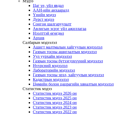
Мэдээ
Цаг үе, үйл явдал
ААН-ийн анхааралд
Үнийн мэдээ
Дүрст мэдээ
Сонгон шалгаруулалт
Авлигын эсрэг үйл ажиллагаа
Нээлттэй өгөгдөл
Архив
Салбарын мэдээлэл
Ашигт малтмалын хайгуулын мэдээлэл
Газрын тосны ашиглалтын мэдээлэл
Уул уурхайн мэдээлэл
Газрын тосны бүтээгдэхүүний мэдээлэл
Нүүрсний мэдээлэл
Лабораторийн мэдээлэл
Газрын тосны эрэл, хайгуулын мэдээлэл
Кадастрын мэдээлэл
Цөмийн болон цацрагийн хяналтын мэдээлэл
Статистик мэдээ
Статистик мэдээ 2026 он
Статистик мэдээ 2025 он
Статистик мэдээ 2024 он
Статистик мэдээ 2023 он
Статистик мэдээ 2022 он