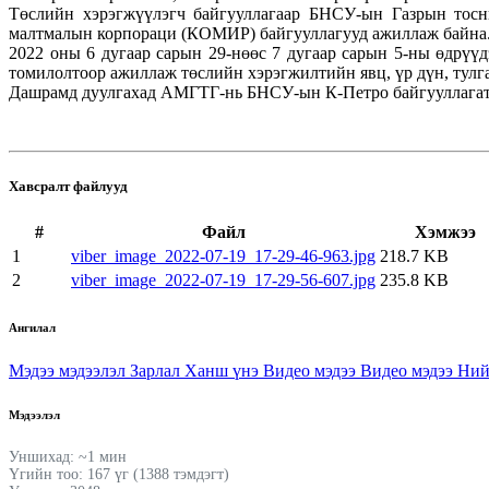
Төслийн хэрэгжүүлэгч байгууллагаар БНСУ-ын Газрын тосн
малтмалын корпораци (КОМИР) байгууллагууд ажиллаж байна
2022 оны 6 дугаар сарын 29-нөөс 7 дугаар сарын 5-ны өдр
томилолтоор ажиллаж төслийн хэрэгжилтийн явц, үр дүн, тулга
Дашрамд дуулгахад АМГТГ-нь БНСУ-ын К-Петро байгууллагатай
Хавсралт файлууд
#
Файл
Хэмжээ
1
viber_image_2022-07-19_17-29-46-963.jpg
218.7 KB
2
viber_image_2022-07-19_17-29-56-607.jpg
235.8 KB
Ангилал
Мэдээ мэдээлэл
Зарлал
Ханш үнэ
Видео мэдээ
Видео мэдээ
Ний
Мэдээлэл
Уншихад: ~1 мин
Үгийн тоо: 167 үг (1388 тэмдэгт)