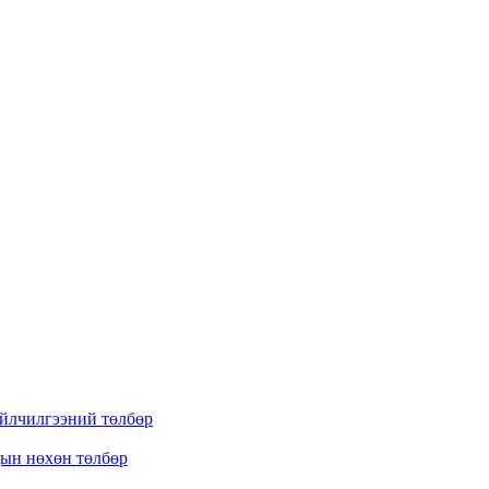
үйлчилгээний төлбөр
дын нөхөн төлбөр