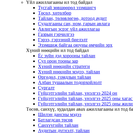
Үйл ажиллагааны ил тод байдал
Тусгай зөвшөөрөл эзэмшигч
Төсөл, хөтөлбөр
Тайлан, төлөвлөгөө, дотоод аудит
Судалгааны сан, ном, гарын авлага
Авлигын эсрэг үйл ажиллагаа
Газрын гэрчилгээ
Гэрээ, гэрээний биелэлт
Эзэмшиж байгаа оюуны өмчийн эрх
Хүний нөөцийн ил тод байдал
Ёс зүйн дэд хорооны тайлан
Сул орон тооны зар
Хүний нөөцийн стратеги
Хүний нөөцийн мэдээ, тайлан
Өргөдөл, гомдлын тайлан
Албан тушаалын тодорхойлолт
Сургалт
Гүйцэтгэлийн тайлан, үнэлгээ 2024 он
Гүйцэтгэлийн тайлан, үнэлгээ 2025 оны хага
Гүйцэтгэлийн тайлан, үнэлгээ 2025 оны жили
Төсөв, санхүү, худалдан авах ажиллагааны ил тод б
Шилэн дансны мэдээ
Батлагдсан төсөв
Санхүүгийн тайлан
Аудитын дүгнэлт, тайлан