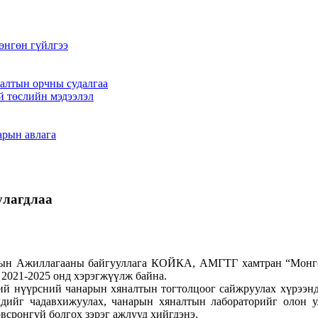
өнгөн гүйлгээ
алтын орчны судалгаа
й төслийн мэдээлэл
арын авлага
улагдлаа
н Ажиллагааны байгууллага КОЙКА, АМГТГ хамтран “Монгол
2021-2025 онд хэрэгжүүлж байна.
ий нүүрсний чанарын хяналтын тогтолцоог сайжруулах хүрээнд
дийг чадавхижуулах, чанарын хяналтын лабораторийг олон у
всронгүй болгох зэрэг ажлууд хийгдэнэ.