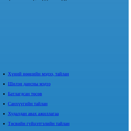
Хүний нөөцийн мэдээ, тайлан
Шилэн дансны мэдээ
Батлагдсан төсөв
Санхүүгийн тайлан
Худалдан авах ажиллагаа
Төсвийн гүйцэтгэлийн тайлан