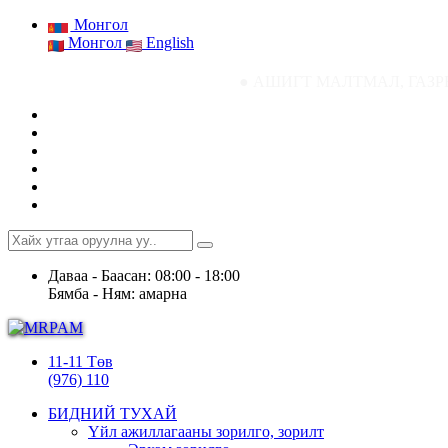
Монгол
Монгол
English
● АШИГТ МАЛТМАЛ, ГАЗРЫН ТОСНЫ ГАЗР
Даваа - Баасан: 08:00 - 18:00
Бямба - Ням: амарна
11-11 Төв
(976) 110
БИДНИЙ ТУХАЙ
Үйл ажиллагааны зорилго, зорилт