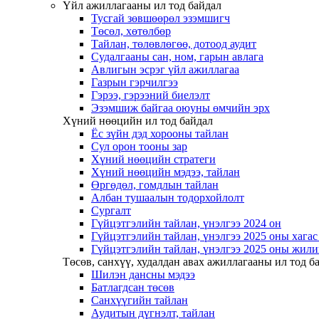
Үйл ажиллагааны ил тод байдал
Тусгай зөвшөөрөл эзэмшигч
Төсөл, хөтөлбөр
Тайлан, төлөвлөгөө, дотоод аудит
Судалгааны сан, ном, гарын авлага
Авлигын эсрэг үйл ажиллагаа
Газрын гэрчилгээ
Гэрээ, гэрээний биелэлт
Эзэмшиж байгаа оюуны өмчийн эрх
Хүний нөөцийн ил тод байдал
Ёс зүйн дэд хорооны тайлан
Сул орон тооны зар
Хүний нөөцийн стратеги
Хүний нөөцийн мэдээ, тайлан
Өргөдөл, гомдлын тайлан
Албан тушаалын тодорхойлолт
Сургалт
Гүйцэтгэлийн тайлан, үнэлгээ 2024 он
Гүйцэтгэлийн тайлан, үнэлгээ 2025 оны хага
Гүйцэтгэлийн тайлан, үнэлгээ 2025 оны жили
Төсөв, санхүү, худалдан авах ажиллагааны ил тод б
Шилэн дансны мэдээ
Батлагдсан төсөв
Санхүүгийн тайлан
Аудитын дүгнэлт, тайлан