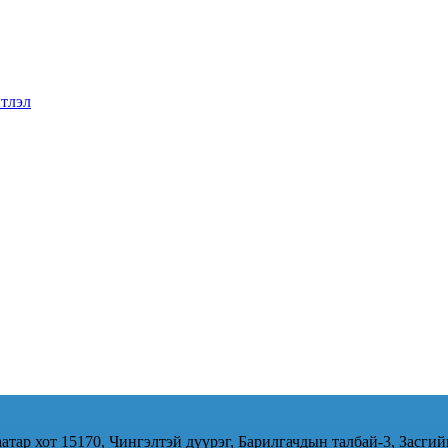
тлэл
атар хот 15170, Чингэлтэй дүүрэг, Барилгачдын талбай-3, Засгий