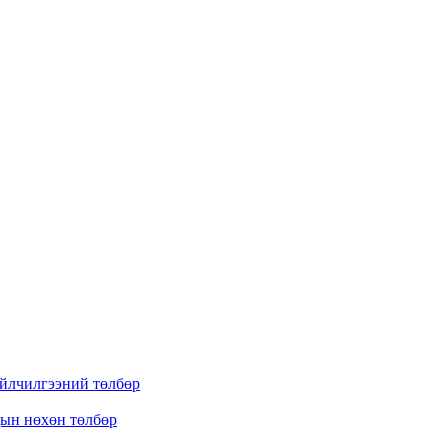
үйлчилгээний төлбөр
дын нөхөн төлбөр