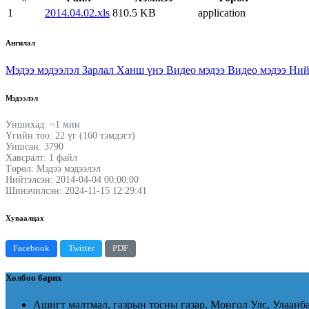
1
2014.04.02.xls
810.5 KB
application
Ангилал
Мэдээ мэдээлэл
Зарлал
Ханш үнэ
Видео мэдээ
Видео мэдээ
Ний
Мэдээлэл
Уншихад: ~1 мин
Үгийн тоо: 22 үг (160 тэмдэгт)
Уншсан: 3790
Хавсралт: 1 файл
Төрөл: Мэдээ мэдээлэл
Нийтэлсэн: 2014-04-04 00:00:00
Шинэчилсэн: 2024-11-15 12:29:41
Хуваалцах
Facebook
Twitter
PDF
Холбоо барих
Ашигт малтмал, газрын тосны газар, Монгол Улс, Улаанба