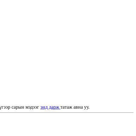
үгээр сарын мэдээг
энд дарж
татаж авна уу.