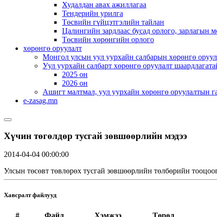
Худалдан авах ажиллагаа
Тендерийн урилга
Төсвийн гүйцэтгэлийн тайлан
Цалингийн зардлаас бусад орлого, зарлагын м
Төсвийн хөрөнгийн орлого
хөрөнгө оруулалт
Монгол улсын уул уурхайн салбарын хөрөнгө оруул
Уул уурхайн салбарт хөрөнгө оруулалт шаардлагата
2025 он
2026 он
Ашигт малтмал, уул уурхайн хөрөнгө оруулалтын г
e-zasag.mn
Хүчин төгөлдөр тусгай зөвшөөрлийн мэдээ
2014-04-04 00:00:00
Улсын төсөвт төвлөрөх тусгай зөвшөөрлийн төлбөрийн тооцоог
Хавсралт файлууд
#
Файл
Хэмжээ
Төрөл