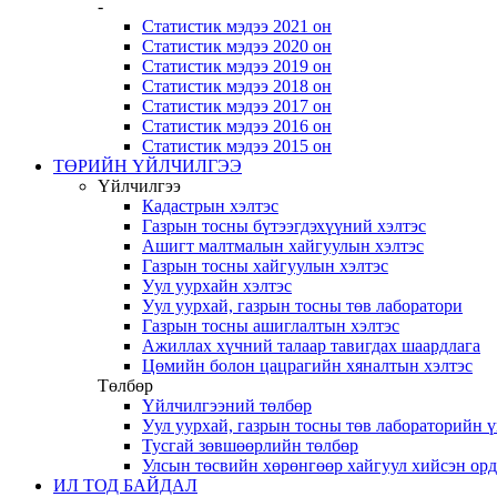
-
Статистик мэдээ 2021 он
Статистик мэдээ 2020 он
Статистик мэдээ 2019 он
Статистик мэдээ 2018 он
Статистик мэдээ 2017 он
Статистик мэдээ 2016 он
Статистик мэдээ 2015 он
ТӨРИЙН ҮЙЛЧИЛГЭЭ
Үйлчилгээ
Кадастрын хэлтэс
Газрын тосны бүтээгдэхүүний хэлтэс
Ашигт малтмалын хайгуулын хэлтэс
Газрын тосны хайгуулын хэлтэс
Уул уурхайн хэлтэс
Уул уурхай, газрын тосны төв лаборатори
Газрын тосны ашиглалтын хэлтэс
Ажиллах хүчний талаар тавигдах шаардлага
Цөмийн болон цацрагийн хяналтын хэлтэс
Төлбөр
Үйлчилгээний төлбөр
Уул уурхай, газрын тосны төв лабораторийн 
Тусгай зөвшөөрлийн төлбөр
Улсын төсвийн хөрөнгөөр хайгуул хийсэн ор
ИЛ ТОД БАЙДАЛ