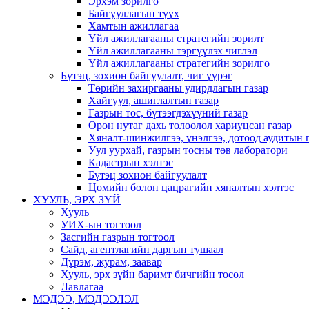
Эрхэм зорилго
Байгууллагын түүх
Хамтын ажиллагаа
Үйл ажиллагааны стратегийн зорилт
Үйл ажиллагааны тэргүүлэх чиглэл
Үйл ажиллагааны стратегийн зорилго
Бүтэц, зохион байгуулалт, чиг үүрэг
Төрийн захиргааны удирдлагын газар
Хайгуул, ашиглалтын газар
Газрын тос, бүтээгдэхүүний газар
Орон нутаг дахь төлөөлөл хариуцсан газар
Хяналт-шинжилгээ, үнэлгээ, дотоод аудитын 
Уул уурхай, газрын тосны төв лаборатори
Кадастрын хэлтэс
Бүтэц зохион байгуулалт
Цөмийн болон цацрагийн хяналтын хэлтэс
ХУУЛЬ, ЭРХ ЗҮЙ
Хууль
УИХ-ын тогтоол
Засгийн газрын тогтоол
Сайд, агентлагийн даргын тушаал
Дүрэм, журам, заавар
Хууль, эрх зүйн баримт бичгийн төсөл
Лавлагаа
МЭДЭЭ, МЭДЭЭЛЭЛ