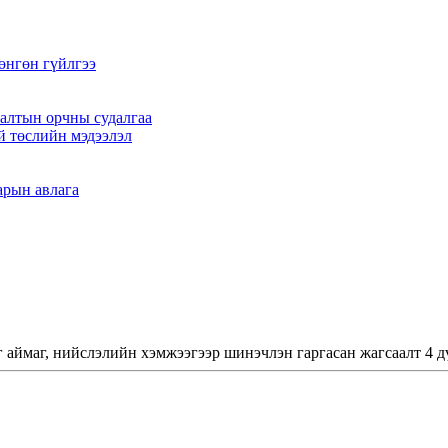
өнгөн гүйлгээ
алтын орчны судалгаа
й төслийн мэдээлэл
арын авлага
 аймаг, нийслэлийн хэмжээгээр шинэчлэн гаргасан жагсаалт 4 д