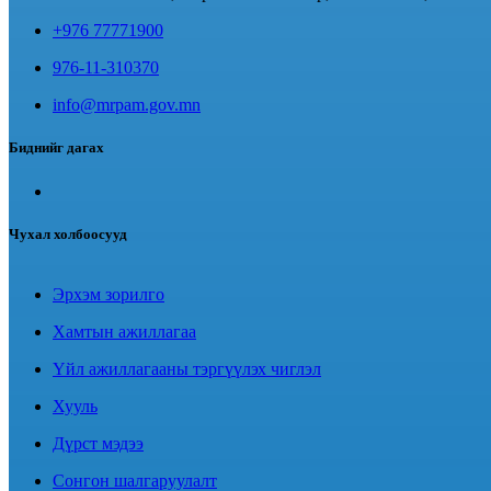
+976 77771900
976-11-310370
info@mrpam.gov.mn
Биднийг дагах
Чухал холбоосууд
Эрхэм зорилго
Хамтын ажиллагаа
Үйл ажиллагааны тэргүүлэх чиглэл
Хууль
Дүрст мэдээ
Сонгон шалгаруулалт