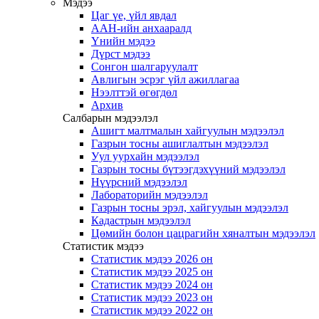
Мэдээ
Цаг үе, үйл явдал
ААН-ийн анхааралд
Үнийн мэдээ
Дүрст мэдээ
Сонгон шалгаруулалт
Авлигын эсрэг үйл ажиллагаа
Нээлттэй өгөгдөл
Архив
Салбарын мэдээлэл
Ашигт малтмалын хайгуулын мэдээлэл
Газрын тосны ашиглалтын мэдээлэл
Уул уурхайн мэдээлэл
Газрын тосны бүтээгдэхүүний мэдээлэл
Нүүрсний мэдээлэл
Лабораторийн мэдээлэл
Газрын тосны эрэл, хайгуулын мэдээлэл
Кадастрын мэдээлэл
Цөмийн болон цацрагийн хяналтын мэдээлэл
Статистик мэдээ
Статистик мэдээ 2026 он
Статистик мэдээ 2025 он
Статистик мэдээ 2024 он
Статистик мэдээ 2023 он
Статистик мэдээ 2022 он