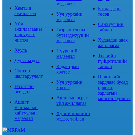
мэдээлэл
Хамтын
Батлагдсан
ажиллагаа
Уул уурхайн
төсөв
мэдээлэл
Үйл
Санхүүгийн
ажиллагааны
Газрын тосны
тайлан
тэргүүлэх
бүтээгдэхүүний
чиглэл
Худалдан авах
мэдээлэл
ажиллагаа
Хууль
Нүүрсний
Төсвийн
мэдээлэл
Дүрст мэдээ
гүйцэтгэлийн
Кадастрын
тайлан
Сонгон
хэлтэс
шалгаруулалт
Цалингийн
Уул уурхайн
зардлаас бусад
Нээлттэй
хэлтэс
орлого,
өгөгдөл
зарлагын
Авлигын эсрэг
мөнгөн гүйлгээ
Ашигт
үйл ажиллагаа
малтмалын
хайгуулын
Хүний нөөцийн
мэдээлэл
мэдээ, тайлан