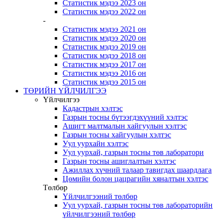
Статистик мэдээ 2023 он
Статистик мэдээ 2022 он
-
Статистик мэдээ 2021 он
Статистик мэдээ 2020 он
Статистик мэдээ 2019 он
Статистик мэдээ 2018 он
Статистик мэдээ 2017 он
Статистик мэдээ 2016 он
Статистик мэдээ 2015 он
ТӨРИЙН ҮЙЛЧИЛГЭЭ
Үйлчилгээ
Кадастрын хэлтэс
Газрын тосны бүтээгдэхүүний хэлтэс
Ашигт малтмалын хайгуулын хэлтэс
Газрын тосны хайгуулын хэлтэс
Уул уурхайн хэлтэс
Уул уурхай, газрын тосны төв лаборатори
Газрын тосны ашиглалтын хэлтэс
Ажиллах хүчний талаар тавигдах шаардлага
Цөмийн болон цацрагийн хяналтын хэлтэс
Төлбөр
Үйлчилгээний төлбөр
Уул уурхай, газрын тосны төв лабораторийн
үйлчилгээний төлбөр