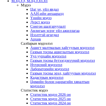
МЭДЭЭ, МЭДЭЭЛЭЛ
Мэдээ
Цаг үе, үйл явдал
ААН-ийн анхааралд
Үнийн мэдээ
Дүрст мэдээ
Сонгон шалгаруулалт
Авлигын эсрэг үйл ажиллагаа
Нээлттэй өгөгдөл
Архив
Салбарын мэдээлэл
Ашигт малтмалын хайгуулын мэдээлэл
Газрын тосны ашиглалтын мэдээлэл
Уул уурхайн мэдээлэл
Газрын тосны бүтээгдэхүүний мэдээлэл
Нүүрсний мэдээлэл
Лабораторийн мэдээлэл
Газрын тосны эрэл, хайгуулын мэдээлэл
Кадастрын мэдээлэл
Цөмийн болон цацрагийн хяналтын
мэдээлэл
Статистик мэдээ
Статистик мэдээ 2026 он
Статистик мэдээ 2025 он
Статистик мэдээ 2024 он