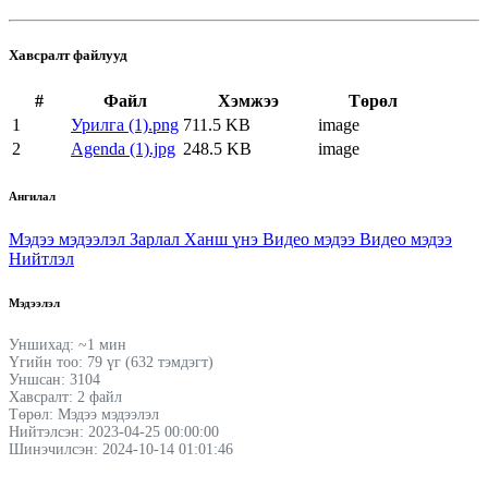
Хавсралт файлууд
#
Файл
Хэмжээ
Төрөл
1
Урилга (1).png
711.5 KB
image
2
Agenda (1).jpg
248.5 KB
image
Ангилал
Мэдээ мэдээлэл
Зарлал
Ханш үнэ
Видео мэдээ
Видео мэдээ
Нийтлэл
Мэдээлэл
Уншихад: ~1 мин
Үгийн тоо: 79 үг (632 тэмдэгт)
Уншсан: 3104
Хавсралт: 2 файл
Төрөл: Мэдээ мэдээлэл
Нийтэлсэн: 2023-04-25 00:00:00
Шинэчилсэн: 2024-10-14 01:01:46