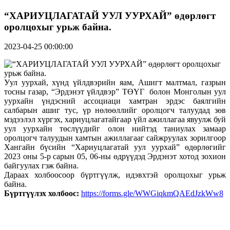
“ХАРИУЦЛАГАТАЙ УУЛ УУРХАЙ” өдөрлөгт
оролцохыг урьж байна.
2023-04-25 00:00:00
Уул уурхай, хүнд үйлдвэрийн яам, Ашигт малтмал, газрын
тосны газар, “Эрдэнэт үйлдвэр” ТӨҮГ болон Монголын уул
уурхайн үндэсний ассоциаци хамтран эрдэс баялгийн
салбарын ашиг тус, үр нөлөөллийг оролцогч талуудад зөв
мэдээлэл хүргэх, хариуцлагатайгаар үйл ажиллагаа явуулж буй
уул уурхайн төслүүдийг олон нийтэд таниулах замаар
оролцогч талуудын хамтын ажиллагааг сайжруулах зорилгоор
Хангайн бүсийн “Хариуцлагатай уул уурхай” өдөрлөгийг
2023 оны 5-р сарын 05, 06-ны өдрүүдэд Эрдэнэт хотод зохион
байгуулах гэж байна.
Дараах холбоосоор бүртгүүлж, идэвхтэй оролцохыг урьж
байна.
Бүртгүүлэх холбоос:
https://forms.gle/WWGiqkmQAEdJzkWw8