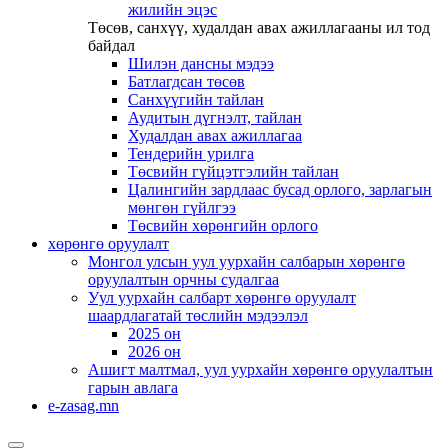
жилийн эцэс
Төсөв, санхүү, худалдан авах ажиллагааны ил тод
байдал
Шилэн дансны мэдээ
Батлагдсан төсөв
Санхүүгийн тайлан
Аудитын дүгнэлт, тайлан
Худалдан авах ажиллагаа
Тендерийн урилга
Төсвийн гүйцэтгэлийн тайлан
Цалингийн зардлаас бусад орлого, зарлагын
мөнгөн гүйлгээ
Төсвийн хөрөнгийн орлого
хөрөнгө оруулалт
Монгол улсын уул уурхайн салбарын хөрөнгө
оруулалтын орчны судалгаа
Уул уурхайн салбарт хөрөнгө оруулалт
шаардлагатай төслийн мэдээлэл
2025 он
2026 он
Ашигт малтмал, уул уурхайн хөрөнгө оруулалтын
гарын авлага
e-zasag.mn