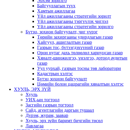
Эрхэм зорилго
Байгууллагын түүх
Хамтын ажиллагаа
Үйл ажиллагааны стратегийн зорилт
Үйл ажиллагааны тэргүүлэх чиглэл
Үйл ажиллагааны стратегийн зорилго
Бүтэц, зохион байгуулалт, чиг үүрэг
Төрийн захиргааны удирдлагын газар
Хайгуул, ашиглалтын газар
Газрын тос, бүтээгдэхүүний газар
Орон нутаг дахь төлөөлөл хариуцсан газар
Хяналт-шинжилгээ, үнэлгээ, дотоод аудитын
газар
Уул уурхай, газрын тосны төв лаборатори
Кадастрын хэлтэс
Бүтэц зохион байгуулалт
Цөмийн болон цацрагийн хяналтын хэлтэс
ХУУЛЬ, ЭРХ ЗҮЙ
Хууль
УИХ-ын тогтоол
Засгийн газрын тогтоол
Сайд, агентлагийн даргын тушаал
Дүрэм, журам, заавар
Хууль, эрх зүйн баримт бичгийн төсөл
Лавлагаа