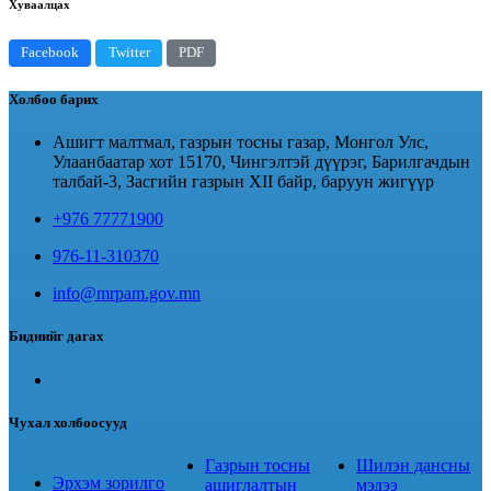
Хуваалцах
Facebook
Twitter
PDF
Холбоо барих
Ашигт малтмал, газрын тосны газар, Монгол Улс,
Улаанбаатар хот 15170, Чингэлтэй дүүрэг, Барилгачдын
талбай-3, Засгийн газрын XII байр, баруун жигүүр
+976 77771900
976-11-310370
info@mrpam.gov.mn
Биднийг дагах
Чухал холбоосууд
Газрын тосны
Шилэн дансны
Эрхэм зорилго
ашиглалтын
мэдээ