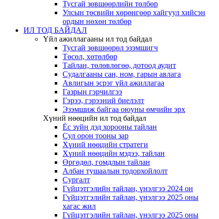
Тусгай зөвшөөрлийн төлбөр
Улсын төсвийн хөрөнгөөр хайгуул хийсэн
ордын нөхөн төлбөр
ИЛ ТОД БАЙДАЛ
Үйл ажиллагааны ил тод байдал
Тусгай зөвшөөрөл эзэмшигч
Төсөл, хөтөлбөр
Тайлан, төлөвлөгөө, дотоод аудит
Судалгааны сан, ном, гарын авлага
Авлигын эсрэг үйл ажиллагаа
Газрын гэрчилгээ
Гэрээ, гэрээний биелэлт
Эзэмшиж байгаа оюуны өмчийн эрх
Хүний нөөцийн ил тод байдал
Ёс зүйн дэд хорооны тайлан
Сул орон тооны зар
Хүний нөөцийн стратеги
Хүний нөөцийн мэдээ, тайлан
Өргөдөл, гомдлын тайлан
Албан тушаалын тодорхойлолт
Сургалт
Гүйцэтгэлийн тайлан, үнэлгээ 2024 он
Гүйцэтгэлийн тайлан, үнэлгээ 2025 оны
хагас жил
Гүйцэтгэлийн тайлан, үнэлгээ 2025 оны