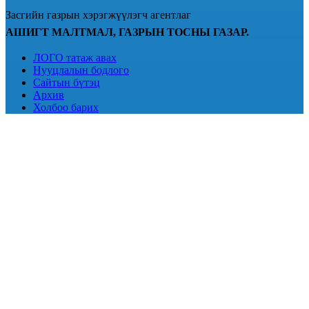
Засгийн газрын хэрэгжүүлэгч агентлаг
АШИГТ МАЛТМАЛ, ГАЗРЫН ТОСНЫ ГАЗАР.
ЛОГО татаж авах
Нууцлалын бодлого
Сайтын бүтэц
Архив
Холбоо барих