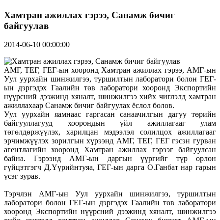
Хамтран ажиллах гэрээ, Санамж бичиг
байгуулав
2014-06-10 00:00:00
АМГ, ТЕГ, ГЕГ-ын хооронд Хамтран ажиллах гэрээ, АМГ-ын
Уул уурхайн шинжилгээ, туршилтын лаборатори болон ГЕГ-
ын дэргэдэх Гаалийн төв лаборатори хооронд Экспортийн
нүүрсний дээжинд хяналт, шинжилгээ хийх чиглэлд хамтран
ажиллахаар Санамж бичиг байгуулах ёслол болов.
Уул уурхайн яамнаас гаргасан санаачилгын дагуу төрийн
байгууллагууд хоорондын үйл ажиллагааг улам
төгөлдөржүүлэх, харилцан мэдээлэл солилцох ажиллагааг
эрчимжүүлэх зорилгын хүрээнд АМГ, ТЕГ, ГЕГ гэсэн гурван
агентлагийн хооронд Хамтран ажиллах гэрээг байгуулсан
байна. Гэрээнд АМГ-ын даргын үүргийг түр орлон
гүйцэтгэгч Д.Үүрийнтуяа, ГЕГ-ын дарга О.Ганбат нар гарын
үсэг зурав.
Тэрчлэн АМГ-ын Уул уурхайн шинжилгээ, туршилтын
лаборатори болон ГЕГ-ын дэргэдэх Гаалийн төв лаборатори
хооронд Экспортийн нүүрсний дээжинд хяналт, шинжилгээ