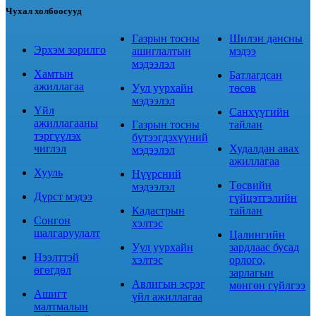
Чухал холбоосууд
Газрын тосны
Шилэн дансны
Эрхэм зорилго
ашиглалтын
мэдээ
мэдээлэл
Хамтын
Батлагдсан
ажиллагаа
Уул уурхайн
төсөв
мэдээлэл
Үйл
Санхүүгийн
ажиллагааны
Газрын тосны
тайлан
тэргүүлэх
бүтээгдэхүүний
чиглэл
Худалдан авах
мэдээлэл
ажиллагаа
Хууль
Нүүрсний
Төсвийн
мэдээлэл
Дүрст мэдээ
гүйцэтгэлийн
Кадастрын
тайлан
Сонгон
хэлтэс
шалгаруулалт
Цалингийн
Уул уурхайн
зардлаас бусад
Нээлттэй
хэлтэс
орлого,
өгөгдөл
зарлагын
Авлигын эсрэг
мөнгөн гүйлгээ
Ашигт
үйл ажиллагаа
малтмалын