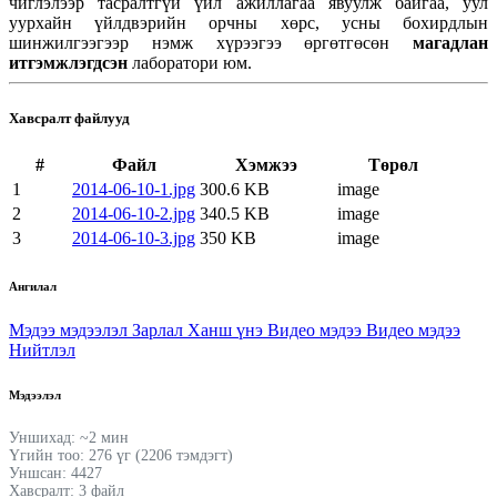
чиглэлээр тасралтгүй үйл ажиллагаа явуулж байгаа, уул
уурхайн үйлдвэрийн орчны хөрс, усны бохирдлын
шинжилгээгээр нэмж хүрээгээ өргөтгөсөн
магадлан
итгэмжлэгдсэн
лаборатори юм.
Хавсралт файлууд
#
Файл
Хэмжээ
Төрөл
1
2014-06-10-1.jpg
300.6 KB
image
2
2014-06-10-2.jpg
340.5 KB
image
3
2014-06-10-3.jpg
350 KB
image
Ангилал
Мэдээ мэдээлэл
Зарлал
Ханш үнэ
Видео мэдээ
Видео мэдээ
Нийтлэл
Мэдээлэл
Уншихад: ~2 мин
Үгийн тоо: 276 үг (2206 тэмдэгт)
Уншсан: 4427
Хавсралт: 3 файл