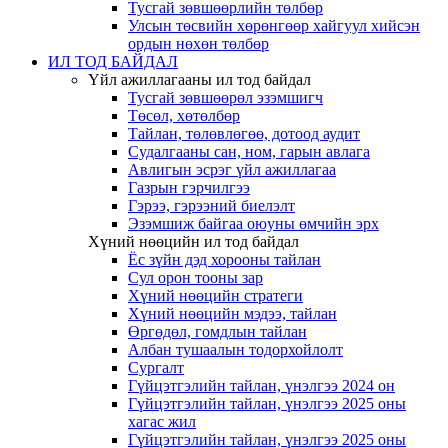
Тусгай зөвшөөрлийн төлбөр
Улсын төсвийн хөрөнгөөр хайгуул хийсэн
ордын нөхөн төлбөр
ИЛ ТОД БАЙДАЛ
Үйл ажиллагааны ил тод байдал
Тусгай зөвшөөрөл эзэмшигч
Төсөл, хөтөлбөр
Тайлан, төлөвлөгөө, дотоод аудит
Судалгааны сан, ном, гарын авлага
Авлигын эсрэг үйл ажиллагаа
Газрын гэрчилгээ
Гэрээ, гэрээний биелэлт
Эзэмшиж байгаа оюуны өмчийн эрх
Хүний нөөцийн ил тод байдал
Ёс зүйн дэд хорооны тайлан
Сул орон тооны зар
Хүний нөөцийн стратеги
Хүний нөөцийн мэдээ, тайлан
Өргөдөл, гомдлын тайлан
Албан тушаалын тодорхойлолт
Сургалт
Гүйцэтгэлийн тайлан, үнэлгээ 2024 он
Гүйцэтгэлийн тайлан, үнэлгээ 2025 оны
хагас жил
Гүйцэтгэлийн тайлан, үнэлгээ 2025 оны