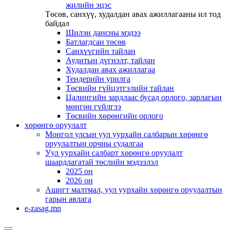
жилийн эцэс
Төсөв, санхүү, худалдан авах ажиллагааны ил тод
байдал
Шилэн дансны мэдээ
Батлагдсан төсөв
Санхүүгийн тайлан
Аудитын дүгнэлт, тайлан
Худалдан авах ажиллагаа
Тендерийн урилга
Төсвийн гүйцэтгэлийн тайлан
Цалингийн зардлаас бусад орлого, зарлагын
мөнгөн гүйлгээ
Төсвийн хөрөнгийн орлого
хөрөнгө оруулалт
Монгол улсын уул уурхайн салбарын хөрөнгө
оруулалтын орчны судалгаа
Уул уурхайн салбарт хөрөнгө оруулалт
шаардлагатай төслийн мэдээлэл
2025 он
2026 он
Ашигт малтмал, уул уурхайн хөрөнгө оруулалтын
гарын авлага
e-zasag.mn