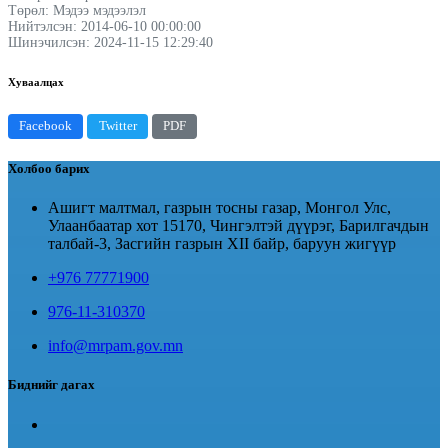
Төрөл: Мэдээ мэдээлэл
Нийтэлсэн: 2014-06-10 00:00:00
Шинэчилсэн: 2024-11-15 12:29:40
Хуваалцах
Facebook
Twitter
PDF
Холбоо барих
Ашигт малтмал, газрын тосны газар, Монгол Улс,
Улаанбаатар хот 15170, Чингэлтэй дүүрэг, Барилгачдын
талбай-3, Засгийн газрын XII байр, баруун жигүүр
+976 77771900
976-11-310370
info@mrpam.gov.mn
Биднийг дагах