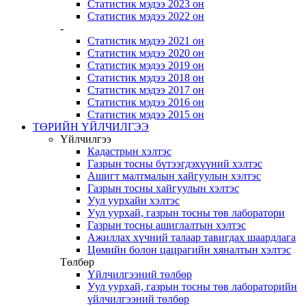
Статистик мэдээ 2023 он
Статистик мэдээ 2022 он
-
Статистик мэдээ 2021 он
Статистик мэдээ 2020 он
Статистик мэдээ 2019 он
Статистик мэдээ 2018 он
Статистик мэдээ 2017 он
Статистик мэдээ 2016 он
Статистик мэдээ 2015 он
ТӨРИЙН ҮЙЛЧИЛГЭЭ
Үйлчилгээ
Кадастрын хэлтэс
Газрын тосны бүтээгдэхүүний хэлтэс
Ашигт малтмалын хайгуулын хэлтэс
Газрын тосны хайгуулын хэлтэс
Уул уурхайн хэлтэс
Уул уурхай, газрын тосны төв лаборатори
Газрын тосны ашиглалтын хэлтэс
Ажиллах хүчний талаар тавигдах шаардлага
Цөмийн болон цацрагийн хяналтын хэлтэс
Төлбөр
Үйлчилгээний төлбөр
Уул уурхай, газрын тосны төв лабораторийн
үйлчилгээний төлбөр