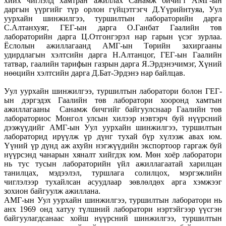
хийх чиглэлд хамтран ажиллах Санамж бичигт АМГ-ын
даргын үүргийг түр орлон гүйцэтгэгч Д.Үүрийнтуяа, Уул
уурхайн шинжилгээ, туршилтын лабораторийн дарга
С.Алтанхуяг, ГЕГ-ын дарга О.Ганбат Гаалийн төв
лабораторийн дарга Ц.Отгонгэрэл нар гарын үсэг зурлаа.
Ёслолын ажиллагаанд АМГ-ын Төрийн захиргааны
удирдлагын хэлтсийн дарга Н.Алтанцог, ГЕГ-ын Гаалийн
татвар, гаалийн тарифын газрын дарга Я.Эрдэнэчимэг, Хүний
нөөцийн хэлтсийн дарга Д.Бат-Эрдэнэ нар байлцав.
Уул уурхайн шинжилгээ, туршилтын лаборатори болон ГЕГ-
ын дэргэдэх Гаалийн төв лаборатори хооронд хамтын
ажиллагааны Санамж бичгийг байгуулснаар Гаалийн төв
лабораториос Монгол улсын хилээр нэвтэрч буй нүүрсний
дээжүүдийг АМГ-ын Уул уурхайн шинжилгээ, туршилтын
лабораторид ирүүлж үр дүнг тухай бүр хүлээж авах юм.
Үүний үр дүнд аж ахуйн нэгжүүдийн экспортоор гаргаж буй
нүүрсэнд чанарын хяналт хийгдэх юм. Мөн хоёр лаборатори
нь тус тусын лабораторийн үйл ажиллагаатай харилцан
танилцах, мэдээлэл, туршлага солилцох, мэргэжлийн
чиглэлээр тухайлсан асуудлаар зөвлөлдөх арга хэмжээг
зохион байгуулж ажиллана.
АМГ-ын Уул уурхайн шинжилгээ, туршилтын лаборатори нь
анх 1969 онд хатуу түлшний лаборатори нэртэйгээр үүсгэн
байгуулагдсанаас хойш нүүрсний шинжилгээ, туршилтын