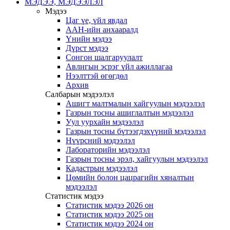
МЭДЭЭ, МЭДЭЭЛЭЛ
Мэдээ
Цаг үе, үйл явдал
ААН-ийн анхааралд
Үнийн мэдээ
Дүрст мэдээ
Сонгон шалгаруулалт
Авлигын эсрэг үйл ажиллагаа
Нээлттэй өгөгдөл
Архив
Салбарын мэдээлэл
Ашигт малтмалын хайгуулын мэдээлэл
Газрын тосны ашиглалтын мэдээлэл
Уул уурхайн мэдээлэл
Газрын тосны бүтээгдэхүүний мэдээлэл
Нүүрсний мэдээлэл
Лабораторийн мэдээлэл
Газрын тосны эрэл, хайгуулын мэдээлэл
Кадастрын мэдээлэл
Цөмийн болон цацрагийн хяналтын
мэдээлэл
Статистик мэдээ
Статистик мэдээ 2026 он
Статистик мэдээ 2025 он
Статистик мэдээ 2024 он