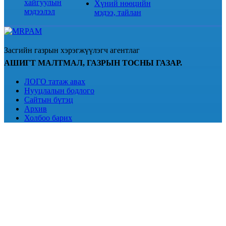
хайгуулын
Хүний нөөцийн
мэдээлэл
мэдээ, тайлан
Засгийн газрын хэрэгжүүлэгч агентлаг
АШИГТ МАЛТМАЛ, ГАЗРЫН ТОСНЫ ГАЗАР.
ЛОГО татаж авах
Нууцлалын бодлого
Сайтын бүтэц
Архив
Холбоо барих