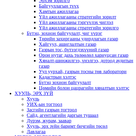
Эрхэм зорилго
Байгууллагын түүх
Хамтын ажиллагаа
Үйл ажиллагааны стратегийн зорилт
Үйл ажиллагааны тэргүүлэх чиглэл
Үйл ажиллагааны стратегийн зорилго
Бүтэц, зохион байгуулалт, чиг үүрэг
Төрийн захиргааны удирдлагын газар
Хайгуул, ашиглалтын газар
Газрын тос, бүтээгдэхүүний газар
Орон нутаг дахь төлөөлөл хариуцсан газар
Хяналт-шинжилгээ, үнэлгээ, дотоод аудитын
газар
Уул уурхай, газрын тосны төв лаборатори
Кадастрын хэлтэс
Бүтэц зохион байгуулалт
Цөмийн болон цацрагийн хяналтын хэлтэс
ХУУЛЬ, ЭРХ ЗҮЙ
Хууль
УИХ-ын тогтоол
Засгийн газрын тогтоол
Сайд, агентлагийн даргын тушаал
Дүрэм, журам, заавар
Хууль, эрх зүйн баримт бичгийн төсөл
Лавлагаа