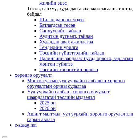
жилийн эцэс
Төсөв, санхүү, худалдан авах ажиллагааны ил тод
байдал
Шилэн дансны мэдээ
Батлагдсан төсөв
Санхүүгийн тайлан
Аудитын дүгнэлт, тайлан
Худалдан авах ажиллагаа
Тендерийн урилга
Төсвийн гүйцэтгэлийн тайлан
Цалингийн зардлаас бусад орлого, зарлагын
мөнгөн гүйлгээ
Төсвийн хөрөнгийн орлого
хөрөнгө оруулалт
Монгол улсын уул уурхайн салбарын хөрөнгө
оруулалтын орчны судалгаа
Уул уурхайн салбарт хөрөнгө оруулалт
шаардлагатай төслийн мэдээлэл
2025 он
2026 он
Ашигт малтмал, уул уурхайн хөрөнгө оруулалтын
гарын авлага
e-zasag.mn