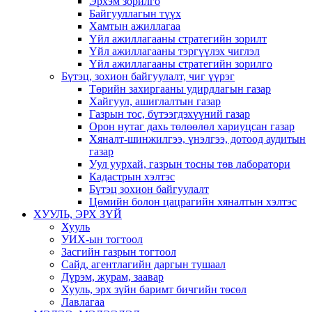
Эрхэм зорилго
Байгууллагын түүх
Хамтын ажиллагаа
Үйл ажиллагааны стратегийн зорилт
Үйл ажиллагааны тэргүүлэх чиглэл
Үйл ажиллагааны стратегийн зорилго
Бүтэц, зохион байгуулалт, чиг үүрэг
Төрийн захиргааны удирдлагын газар
Хайгуул, ашиглалтын газар
Газрын тос, бүтээгдэхүүний газар
Орон нутаг дахь төлөөлөл хариуцсан газар
Хяналт-шинжилгээ, үнэлгээ, дотоод аудитын
газар
Уул уурхай, газрын тосны төв лаборатори
Кадастрын хэлтэс
Бүтэц зохион байгуулалт
Цөмийн болон цацрагийн хяналтын хэлтэс
ХУУЛЬ, ЭРХ ЗҮЙ
Хууль
УИХ-ын тогтоол
Засгийн газрын тогтоол
Сайд, агентлагийн даргын тушаал
Дүрэм, журам, заавар
Хууль, эрх зүйн баримт бичгийн төсөл
Лавлагаа