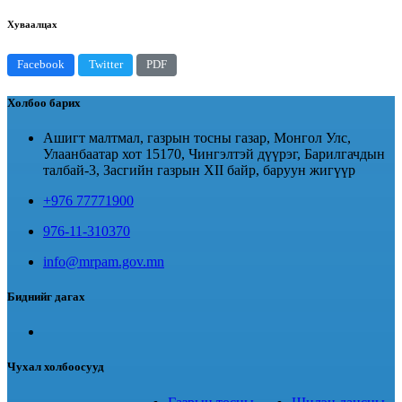
Хуваалцах
Facebook
Twitter
PDF
Холбоо барих
Ашигт малтмал, газрын тосны газар, Монгол Улс,
Улаанбаатар хот 15170, Чингэлтэй дүүрэг, Барилгачдын
талбай-3, Засгийн газрын XII байр, баруун жигүүр
+976 77771900
976-11-310370
info@mrpam.gov.mn
Биднийг дагах
Чухал холбоосууд