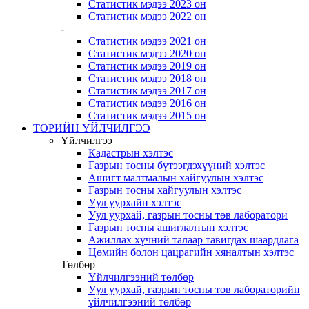
Статистик мэдээ 2023 он
Статистик мэдээ 2022 он
-
Статистик мэдээ 2021 он
Статистик мэдээ 2020 он
Статистик мэдээ 2019 он
Статистик мэдээ 2018 он
Статистик мэдээ 2017 он
Статистик мэдээ 2016 он
Статистик мэдээ 2015 он
ТӨРИЙН ҮЙЛЧИЛГЭЭ
Үйлчилгээ
Кадастрын хэлтэс
Газрын тосны бүтээгдэхүүний хэлтэс
Ашигт малтмалын хайгуулын хэлтэс
Газрын тосны хайгуулын хэлтэс
Уул уурхайн хэлтэс
Уул уурхай, газрын тосны төв лаборатори
Газрын тосны ашиглалтын хэлтэс
Ажиллах хүчний талаар тавигдах шаардлага
Цөмийн болон цацрагийн хяналтын хэлтэс
Төлбөр
Үйлчилгээний төлбөр
Уул уурхай, газрын тосны төв лабораторийн
үйлчилгээний төлбөр