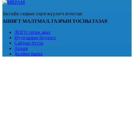
Засгийн газрын хэрэгжүүлэгч агентлаг
АШИГТ МАЛТМАЛ, ГАЗРЫН ТОСНЫ ГАЗАР.
ЛОГО татаж авах
Нууцлалын бодлого
Сайтын бүтэц
Архив
Холбоо барих