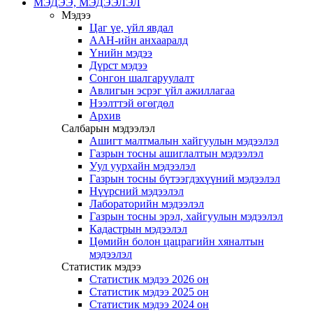
МЭДЭЭ, МЭДЭЭЛЭЛ
Мэдээ
Цаг үе, үйл явдал
ААН-ийн анхааралд
Үнийн мэдээ
Дүрст мэдээ
Сонгон шалгаруулалт
Авлигын эсрэг үйл ажиллагаа
Нээлттэй өгөгдөл
Архив
Салбарын мэдээлэл
Ашигт малтмалын хайгуулын мэдээлэл
Газрын тосны ашиглалтын мэдээлэл
Уул уурхайн мэдээлэл
Газрын тосны бүтээгдэхүүний мэдээлэл
Нүүрсний мэдээлэл
Лабораторийн мэдээлэл
Газрын тосны эрэл, хайгуулын мэдээлэл
Кадастрын мэдээлэл
Цөмийн болон цацрагийн хяналтын
мэдээлэл
Статистик мэдээ
Статистик мэдээ 2026 он
Статистик мэдээ 2025 он
Статистик мэдээ 2024 он