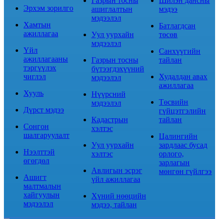
Газрын тосны
Шилэн дансны
Эрхэм зорилго
ашиглалтын
мэдээ
мэдээлэл
Хамтын
Батлагдсан
ажиллагаа
Уул уурхайн
төсөв
мэдээлэл
Үйл
Санхүүгийн
ажиллагааны
Газрын тосны
тайлан
тэргүүлэх
бүтээгдэхүүний
чиглэл
Худалдан авах
мэдээлэл
ажиллагаа
Хууль
Нүүрсний
Төсвийн
мэдээлэл
Дүрст мэдээ
гүйцэтгэлийн
Кадастрын
тайлан
Сонгон
хэлтэс
шалгаруулалт
Цалингийн
Уул уурхайн
зардлаас бусад
Нээлттэй
хэлтэс
орлого,
өгөгдөл
зарлагын
Авлигын эсрэг
мөнгөн гүйлгээ
Ашигт
үйл ажиллагаа
малтмалын
хайгуулын
Хүний нөөцийн
мэдээлэл
мэдээ, тайлан