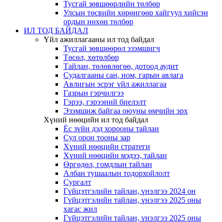
Тусгай зөвшөөрлийн төлбөр
Улсын төсвийн хөрөнгөөр хайгуул хийсэн
ордын нөхөн төлбөр
ИЛ ТОД БАЙДАЛ
Үйл ажиллагааны ил тод байдал
Тусгай зөвшөөрөл эзэмшигч
Төсөл, хөтөлбөр
Тайлан, төлөвлөгөө, дотоод аудит
Судалгааны сан, ном, гарын авлага
Авлигын эсрэг үйл ажиллагаа
Газрын гэрчилгээ
Гэрээ, гэрээний биелэлт
Эзэмшиж байгаа оюуны өмчийн эрх
Хүний нөөцийн ил тод байдал
Ёс зүйн дэд хорооны тайлан
Сул орон тооны зар
Хүний нөөцийн стратеги
Хүний нөөцийн мэдээ, тайлан
Өргөдөл, гомдлын тайлан
Албан тушаалын тодорхойлолт
Сургалт
Гүйцэтгэлийн тайлан, үнэлгээ 2024 он
Гүйцэтгэлийн тайлан, үнэлгээ 2025 оны
хагас жил
Гүйцэтгэлийн тайлан, үнэлгээ 2025 оны