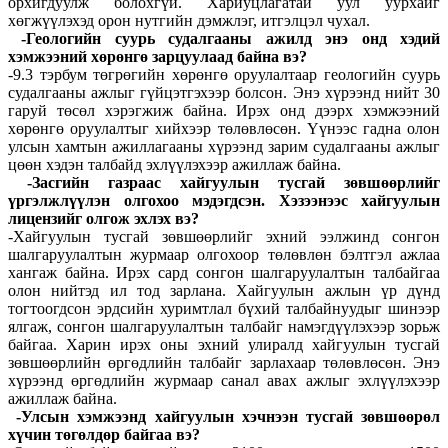
орхигдуулж болохгүй. Хариуцлагатай уул уурхайг
хөгжүүлэхэд орон нутгийн дэмжлэг, итгэлцэл чухал.
-Геологийн суурь судалгааны ажилд энэ онд хэдий
хэмжээний хөрөнгө зарцуулаад байна вэ?
-9.3 тэрбум төгрөгийн хөрөнгө оруулалтаар геологийн суурь
судалгааны ажлыг гүйцэтгэхээр болсон. Энэ хүрээнд нийт 30
гаруй төсөл хэрэгжиж байна. Ирэх онд дээрх хэмжээний
хөрөнгө оруулалтыг хийхээр төлөвлөсөн. Үүнээс гадна олон
улсын хамтын ажиллагааны хүрээнд зарим судалгааны ажлыг
цөөн хэдэн талбайд эхлүүлэхээр ажиллаж байна.
-Засгийн газраас хайгуулын тусгай зөвшөөрлийг
үргэлжлүүлэн олгохоо мэдэгдсэн. Хэзээнээс хайгуулын
лицензийг олгож эхлэх вэ?
-Хайгуулын тусгай зөвшөөрлийг эхний ээлжинд сонгон
шалгаруулалтын журмаар олгохоор төлөвлөн бэлтгэл ажлаа
хангаж байна. Ирэх сард сонгон шалгаруулалтын талбайгаа
олон нийтэд ил тод зарлана. Хайгуулын ажлын үр дүнд
тогтоогдсон эрдсийн хуримтлал бүхий талбайнуудыг шинээр
ялгаж, сонгон шалгаруулалтын талбайг намэгдүүлэхээр зорьж
байгаа. Харин ирэх оны эхний улиралд хайгуулын тусгай
зөвшөөрлийн өргөдлийн талбайг зарлахаар төлөвлөсөн. Энэ
хүрээнд өргөдлийн журмаар санал авах ажлыг эхлүүлэхээр
ажиллаж байна.
-Улсын хэмжээнд хайгуулын хэчнээн тусгай зөвшөөрөл
хүчин төгөлдөр байгаа вэ?