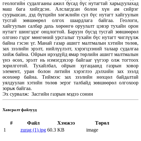
геологийн судалгааны ажил бусад бүс нутагтай харьцуулахад
маш бага хийгдсэн. Алслагдсан болон хүн ам сийрэг
суурьшсан, дэд бүтцийн хөгжлийн сул бүс нутагт хайгуулын
тусгай зөвшөөрөл олгох шаардлага байгаа. Геологи,
хайгуулын салбар дахь хөрөнгө оруулалт цэвэр тухайн орон
нутагт шингэдэг онцлогтой. Баруун бүсэд тусгай зөвшөөрөл
олгоно гэдэг мөнгөний урсгалыг тухайн бүс нутагт чиглүүлж
байна гэсэн үг. Манай газар ашигт малтмалын хэтийн төлөв,
зах зээлийн эрэлт, нийлүүлэлт, хэрэгцээний талаар судалгаа
хийж байна. Ойрын ирээдүйд ямар төрлийн ашигт малтмалын
үнэ өсөх, эрэлт нь нэмэгдэхээр байгааг үүгээр олж тогтоох
зорилготой. Тухайлбал, ойрын хугацаанд газрын ховор
элемент, уран болон литийн хэрэглээ дэлхийн зах зээлд
өсөхөөр байна. Тиймээс зах зээлийн нөхцөл байдалтай
уялдуулан хэтийн төлөв эерэг талбайд зөвшөөрөл олгохоор
зорьж байгаа.
Эх сурвалж: Засгийн газрын мэдээ сонин
Хавсралт файлууд
#
Файл
Хэмжээ
Төрөл
1
zurag (1).jpg
60.3 KB
image