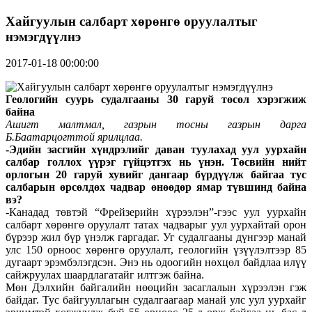
Хайгуулын салбарт хөрөнгө оруулалтыг
нэмэгдүүлнэ
2017-01-18 00:00:00
Геологийн суурь судалгааны 30 гаруй төсөл хэрэгжиж
байна
Ашигт малтмал, газрын тосны газрын дарга
Б.Баатарцогттой ярилцлаа.
-Эдийн засгийн хүндрэлийг даван туулахад уул уурхайн
салбар голлох үүрэг гүйцэтгэх нь үнэн. Төсвийн нийт
орлогын 20 гаруй хувийг дангаар бүрдүүлж байгаа тус
салбарын өрсөлдөх чадвар өнөөдөр ямар түвшинд байна
вэ?
-Канадад төвтэй “Фрейзерийн хүрээлэн”-гээс уул уурхайн
салбарт хөрөнгө оруулалт татах чадварыг уул уурхайтай орон
бүрээр жил бүр үнэлж гаргадаг. Уг судалгааны дүнгээр манай
улс 150 орноос хөрөнгө оруулалт, геологийн үзүүлэлтээр 85
дугаарт эрэмбэлэгдсэн. Энэ нь одоогийн нөхцөл байдлаа илүү
сайжруулах шаардлагатайг илтгэж байна.
Мөн Дэлхийн байгалийн нөөцийн засаглалын хүрээлэн гэж
байдаг. Тус байгууллагын судалгаагаар манай улс уул уурхайг