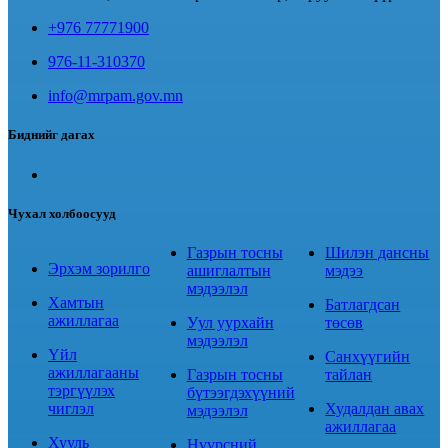
+976 77771900
976-11-310370
info@mrpam.gov.mn
Биднийг дагах
Чухал холбоосууд
Газрын тосны
Шилэн дансны
Эрхэм зорилго
ашиглалтын
мэдээ
мэдээлэл
Хамтын
Батлагдсан
ажиллагаа
Уул уурхайн
төсөв
мэдээлэл
Үйл
Санхүүгийн
ажиллагааны
Газрын тосны
тайлан
тэргүүлэх
бүтээгдэхүүний
чиглэл
Худалдан авах
мэдээлэл
ажиллагаа
Хууль
Нүүрсний