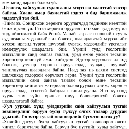
компанид дарамт болохгүй.
-Геологи, хайгуулын судалгааны мэдээлэл хаалттай хэвээр
байгаа. Хаана ямар баялагтай гэдгээ ч бид баримжаалж
чадахгүй тал бий.
-Тийм ээ. Сонирхсон хөрөнгө оруулагчдад төдийлэн нээлттэй
байж ирсэнгүй. Гэтэл хөрөнгө оруулалт татахын тулд илүү ил
тод, ойлгомжтой байх ёстой. Манай газраас геологийн суурь
судалгааны мэдээллийг ил болгох, шаардлагатай мэдээллийг
хүссэн иргэнд түргэн шуурхай хүргэх, мэдээллийг урсгалыг
нэмэгдүүлэх шаардлага бий. Үүний тулд геологийн
мэдээллийн санд байгаа тайлан, урьд өмнө улсын төсвийн
хөрөнгөөр цөөнгүй ажил хийгдсэн. Эдгээр мэдээллээ ил тод
болгож, улмаар хөрөнгө оруулагчдад хурдан, шуурхай
танилцуулах шаардлага байна. Наад зах нь цахим системд
шилжихэд тодорхой өөрчлөлт гарна. Үүний тулд геологийн
мэдээллийн санд байгаа тайлан болон өмнө төсвийн
хөрөнгөөр хийгдсэн материалд боловсруулалт хийж, хөрөнгө
оруулагчдад нээлттэй байдлаар танилцуулна. Энэ хүрээнд
хууль эрх зүйн орчныг илүү боловсронгуй болгох
шаардлагатай байгаа.
-Уул уурхай, хүнд үйлдвэрийн сайд хайгуулын тусгай
зөвшөөрлийг баруун бүсэд түлхүү олгох талаар дурдсан
удаатай. Тэгэхээр тусгай зөвшөөрлийг бүсчлэн олгох уу?
-Хилийн дагуух бүсэд хайгуулын тусгай зөвшөөрөл олгох
чиглэл баримталж байна. Баруун бүс нутгийн хувьд хайгуул,