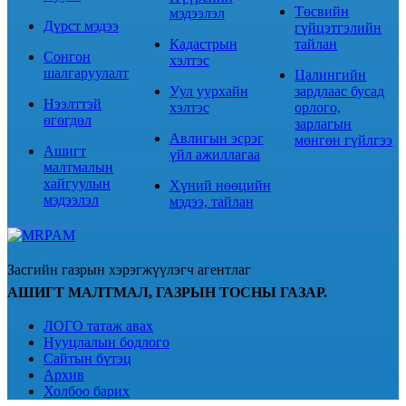
Төсвийн
мэдээлэл
Дүрст мэдээ
гүйцэтгэлийн
Кадастрын
тайлан
Сонгон
хэлтэс
шалгаруулалт
Цалингийн
Уул уурхайн
зардлаас бусад
Нээлттэй
хэлтэс
орлого,
өгөгдөл
зарлагын
Авлигын эсрэг
мөнгөн гүйлгээ
Ашигт
үйл ажиллагаа
малтмалын
хайгуулын
Хүний нөөцийн
мэдээлэл
мэдээ, тайлан
Засгийн газрын хэрэгжүүлэгч агентлаг
АШИГТ МАЛТМАЛ, ГАЗРЫН ТОСНЫ ГАЗАР.
ЛОГО татаж авах
Нууцлалын бодлого
Сайтын бүтэц
Архив
Холбоо барих