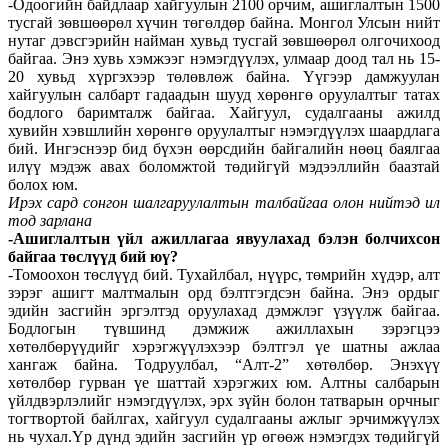
-Одоогийн байдлаар хайгуулын 2100 орчим, ашиглалтын 1500
тусгай зөвшөөрөл хүчин төгөлдөр байна. Монгол Улсын нийт
нутаг дэвсгэрийн найман хувьд тусгай зөвшөөрөл олгочихоод
байгаа. Энэ хувь хэмжээг нэмэгдүүлэх, улмаар доод тал нь 15-
20 хувьд хүргэхээр төлөвлөж байна. Үүгээр дамжуулан
хайгуулын салбарт гадаадын шууд хөрөнгө оруулалтыг татах
бодлого баримталж байгаа. Хайгуул, судалгааны ажилд
хувийн хэвшлийн хөрөнгө оруулалтыг нэмэгдүүлэх шаардлага
бий. Ингэснээр бид бүхэн өөрсдийн байгалийн нөөц баялгаа
илүү мэдэж авах боломжтой төдийгүй мэдээллийн баазтай
болох юм.
Ирэх сард сонгон шалгаруулалтын талбайгаа олон нийтэд ил
тод зарлана
-Ашиглалтын үйл ажиллагаа явуулахад бэлэн болчихсон
байгаа төслүүд бий юү?
-Томоохон төслүүд бий. Тухайлбал, нүүрс, төмрийн хүдэр, алт
зэрэг ашигт малтмалын орд бэлтгэгдсэн байна. Энэ ордыг
эдийн засгийн эргэлтэд оруулахад дэмжлэг үзүүлж байгаа.
Бодлогын түвшинд дэмжиж ажиллахын зэрэгцээ
хөтөлбөрүүдийг хэрэгжүүлэхээр бэлтгэл үе шатны ажлаа
хангаж байна. Тодруулбал, “Алт-2” хөтөлбөр. Энэхүү
хөтөлбөр гурван үе шаттай хэрэгжих юм. Алтны салбарын
үйлдвэрлэлийг нэмэгдүүлэх, эрх зүйн болон татварын орчныг
тогтвортой байлгах, хайгуул судалгааны ажлыг эрчимжүүлэх
нь чухал.Үр дүнд эдийн засгийн үр өгөөж нэмэгдэх төдийгүй