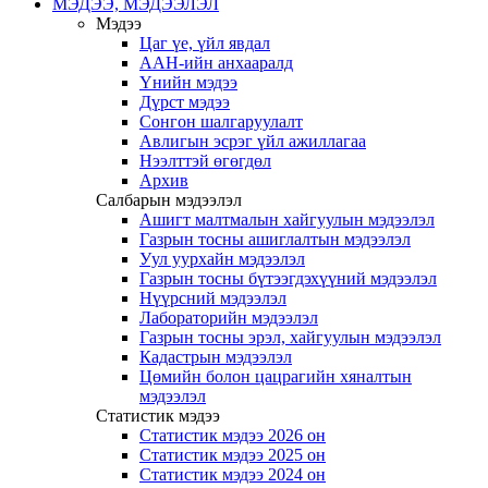
МЭДЭЭ, МЭДЭЭЛЭЛ
Мэдээ
Цаг үе, үйл явдал
ААН-ийн анхааралд
Үнийн мэдээ
Дүрст мэдээ
Сонгон шалгаруулалт
Авлигын эсрэг үйл ажиллагаа
Нээлттэй өгөгдөл
Архив
Салбарын мэдээлэл
Ашигт малтмалын хайгуулын мэдээлэл
Газрын тосны ашиглалтын мэдээлэл
Уул уурхайн мэдээлэл
Газрын тосны бүтээгдэхүүний мэдээлэл
Нүүрсний мэдээлэл
Лабораторийн мэдээлэл
Газрын тосны эрэл, хайгуулын мэдээлэл
Кадастрын мэдээлэл
Цөмийн болон цацрагийн хяналтын
мэдээлэл
Статистик мэдээ
Статистик мэдээ 2026 он
Статистик мэдээ 2025 он
Статистик мэдээ 2024 он