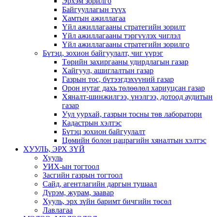
Эрхэм зорилго
Байгууллагын түүх
Хамтын ажиллагаа
Үйл ажиллагааны стратегийн зорилт
Үйл ажиллагааны тэргүүлэх чиглэл
Үйл ажиллагааны стратегийн зорилго
Бүтэц, зохион байгуулалт, чиг үүрэг
Төрийн захиргааны удирдлагын газар
Хайгуул, ашиглалтын газар
Газрын тос, бүтээгдэхүүний газар
Орон нутаг дахь төлөөлөл хариуцсан газар
Хяналт-шинжилгээ, үнэлгээ, дотоод аудитын
газар
Уул уурхай, газрын тосны төв лаборатори
Кадастрын хэлтэс
Бүтэц зохион байгуулалт
Цөмийн болон цацрагийн хяналтын хэлтэс
ХУУЛЬ, ЭРХ ЗҮЙ
Хууль
УИХ-ын тогтоол
Засгийн газрын тогтоол
Сайд, агентлагийн даргын тушаал
Дүрэм, журам, заавар
Хууль, эрх зүйн баримт бичгийн төсөл
Лавлагаа