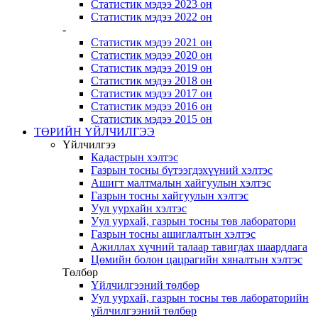
Статистик мэдээ 2023 он
Статистик мэдээ 2022 он
-
Статистик мэдээ 2021 он
Статистик мэдээ 2020 он
Статистик мэдээ 2019 он
Статистик мэдээ 2018 он
Статистик мэдээ 2017 он
Статистик мэдээ 2016 он
Статистик мэдээ 2015 он
ТӨРИЙН ҮЙЛЧИЛГЭЭ
Үйлчилгээ
Кадастрын хэлтэс
Газрын тосны бүтээгдэхүүний хэлтэс
Ашигт малтмалын хайгуулын хэлтэс
Газрын тосны хайгуулын хэлтэс
Уул уурхайн хэлтэс
Уул уурхай, газрын тосны төв лаборатори
Газрын тосны ашиглалтын хэлтэс
Ажиллах хүчний талаар тавигдах шаардлага
Цөмийн болон цацрагийн хяналтын хэлтэс
Төлбөр
Үйлчилгээний төлбөр
Уул уурхай, газрын тосны төв лабораторийн
үйлчилгээний төлбөр