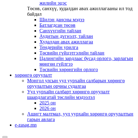
жилийн эцэс
Төсөв, санхүү, худалдан авах ажиллагааны ил тод
байдал
Шилэн дансны мэдээ
Батлагдсан төсөв
Санхүүгийн тайлан
Аудитын дүгнэлт, тайлан
Худалдан авах ажиллагаа
Тендерийн урилга
Төсвийн гүйцэтгэлийн тайлан
Цалингийн зардлаас бусад орлого, зарлагын
мөнгөн гүйлгээ
Төсвийн хөрөнгийн орлого
хөрөнгө оруулалт
Монгол улсын уул уурхайн салбарын хөрөнгө
оруулалтын орчны судалгаа
Уул уурхайн салбарт хөрөнгө оруулалт
шаардлагатай төслийн мэдээлэл
2025 он
2026 он
Ашигт малтмал, уул уурхайн хөрөнгө оруулалтын
гарын авлага
e-zasag.mn