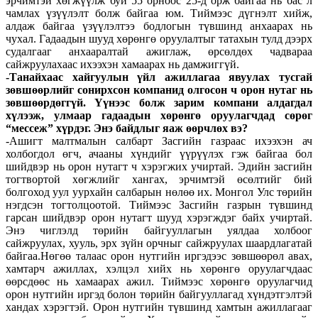
эрчимтэй хөгжүүлж буй 55 орноос 25-д орж байгаа нь бас л
чамлах үзүүлэлт болж байгаа юм. Тиймээс дүгнэлт хийж,
алдаж байгаа үзүүлэлтээ бодлогын түвшинд анхаарах нь
чухал. Гадаадын шууд хөрөнгө оруулалтыг татахын тулд дээрх
судалгааг анхааралтай ажиглаж, өрсөлдөх чадвараа
сайжруулахаас ихээхэн хамаарах нь дамжиггүй.
-Танайхаас хайгуулын үйл ажиллагаа явуулах тусгай
зөвшөөрлийг сонирхсон компанид олгосон ч орон нутаг нь
зөвшөөрдөггүй. Үүнээс болж зарим компани алдагдал
хүлээж, улмаар гадаадын хөрөнгө оруулагчдад сөрөг
“мессеж” хүрдэг. Энэ байдлыг яаж өөрчлөх вэ?
-Ашигт малтмалын салбарт Засгийн газраас ихээхэн ач
холбогдол өгч, ачааны хүндийг үүрүүлэх гэж байгаа бол
шийдвэр нь орон нутагт ч хэрэгжих учиртай. Эдийн засгийн
тогтвортой хөгжлийг хангах, эрчимтэй өсөлтийг бий
болгоход уул уурхайн салбарын нөлөө их. Монгол Улс төрийн
нэгдсэн тогтолцоотой. Тиймээс Засгийн газрын түвшинд
гарсан шийдвэр орон нутагт шууд хэрэгждэг байх учиртай.
Энэ чиглэлд төрийн байгууллагын уялдаа холбоог
сайжруулах, хууль, эрх зүйн орчныг сайжруулах шаардлагатай
байгаа.Нөгөө талаас орон нутгийн иргэдээс зөвшөөрөл авах,
хамтарч ажиллах, хэлцэл хийх нь хөрөнгө оруулагчдаас
өөрсдөөс нь хамаарах ажил. Тиймээс хөрөнгө оруулагчид
орон нутгийн иргэд болон төрийн байгууллагад хүндэтгэлтэй
хандах хэрэгтэй. Орон нутгийн түвшинд хамтын ажиллагааг