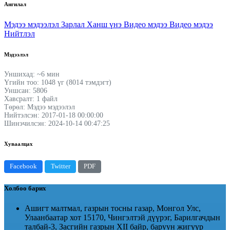
Ангилал
Мэдээ мэдээлэл
Зарлал
Ханш үнэ
Видео мэдээ
Видео мэдээ
Нийтлэл
Мэдээлэл
Уншихад: ~6 мин
Үгийн тоо: 1048 үг (8014 тэмдэгт)
Уншсан: 5806
Хавсралт: 1 файл
Төрөл: Мэдээ мэдээлэл
Нийтэлсэн: 2017-01-18 00:00:00
Шинэчилсэн: 2024-10-14 00:47:25
Хуваалцах
Facebook
Twitter
PDF
Холбоо барих
Ашигт малтмал, газрын тосны газар, Монгол Улс,
Улаанбаатар хот 15170, Чингэлтэй дүүрэг, Барилгачдын
талбай-3, Засгийн газрын XII байр, баруун жигүүр