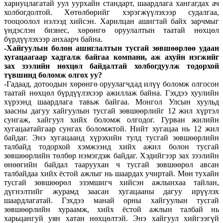
хариуцлагатай уул уурхайн стандарт, шаардлага хангагдах ач
холбогдолтой. Хөтөлбөрийг хэрэгжүүлэхээр судалгаа,
тооцоолол нэлээд хийсэн. Харилцан ашигтай байх зарчмыг
үндэслэн бизнес, хөрөнгө оруулалтын таатай нөхцөл
бүрдүүлэхээр анхаарч байна.
-Хайгуулын болон ашиглалтын тусгай зөвшөөрлөө удаан
хугацаагаар хадгалж байгаа компани, аж ахуйн нэгжийг
зах зээлийн нөхцөл байдалтай холбогдуулж тодорхой
түвшинд боломж олгох уу?
-Гадаад, дотоодын хөрөнгө оруулагчдад илүү боломж олгосон
таатай нөхцөл бүрдүүлэхээр ажиллаж байна. Гэхдээ хуулийн
хүрээнд шаардлага тавьж байгаа. Монгол Улсын хуульд
заасны дагуу хайгуулын тусгай зөвшөөрлийг 12 жил хүртэл
сунгаж, хайгуул хийх боломж олгодог. Гурван жилийн
хугацаатайгаар сунгах боломжтой. Нийт хугацаа нь 12 жил
байдаг. Энэ хугацаанд хүрэхийн тулд тусгай зөвшөөрлийн
талбайд тодорхой хэмжээнд хийх ажил болон тусгай
зөвшөөрлийн төлбөр нэмэгдэж байдаг. Хэдийгээр зах зээлийн
өнөөгийн байдал тааруухан ч тусгай зөвшөөрөл авсан
талбайдаа хийх ёстой ажлыг нь шаардах учиртай. Мөн тухайн
тусгай зөвшөөрөл эзэмшигч хийсэн ажлынхаа тайлан,
дүгнэлтийг журамд заасан хугацааны дагуу ирүүлэх
шаардлагатай. Гэхдээ манай орны хайгуулын тусгай
зөвшөөрлийн хураамж, хийх ёстой ажлын талбай нь
харьцангуй уян хатан нөхцөлтэй. Энэ хайгуул хийгээгүй