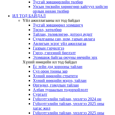
Тусгай зөвшөөрлийн төлбөр
Улсын төсвийн хөрөнгөөр хайгуул хийсэн
ордын нөхөн төлбөр
ИЛ ТОД БАЙДАЛ
Үйл ажиллагааны ил тод байдал
Тусгай зөвшөөрөл эзэмшигч
Төсөл, хөтөлбөр
Тайлан, төлөвлөгөө, дотоод аудит
Судалгааны сан, ном, гарын авлага
Авлигын эсрэг үйл ажиллагаа
Газрын гэрчилгээ
Гэрээ, гэрээний биелэлт
Эзэмшиж байгаа оюуны өмчийн эрх
Хүний нөөцийн ил тод байдал
Ёс зүйн дэд хорооны тайлан
Сул орон тооны зар
Хүний нөөцийн стратеги
Хүний нөөцийн мэдээ, тайлан
Өргөдөл, гомдлын тайлан
Албан тушаалын тодорхойлолт
Сургалт
Гүйцэтгэлийн тайлан, үнэлгээ 2024 он
Гүйцэтгэлийн тайлан, үнэлгээ 2025 оны
хагас жил
Гүйцэтгэлийн тайлан, үнэлгээ 2025 оны