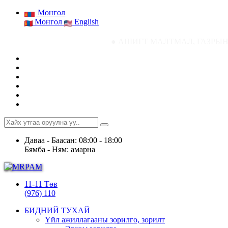
Монгол
Монгол
English
● АШИГТ МАЛТМАЛ, ГАЗРЫН ТОСНЫ ГАЗР
Даваа - Баасан: 08:00 - 18:00
Бямба - Ням: амарна
11-11 Төв
(976) 110
БИДНИЙ ТУХАЙ
Үйл ажиллагааны зорилго, зорилт