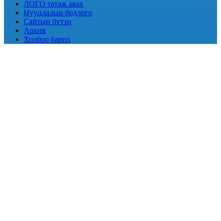
ЛОГО татаж авах
Нууцлалын бодлого
Сайтын бүтэц
Архив
Холбоо барих