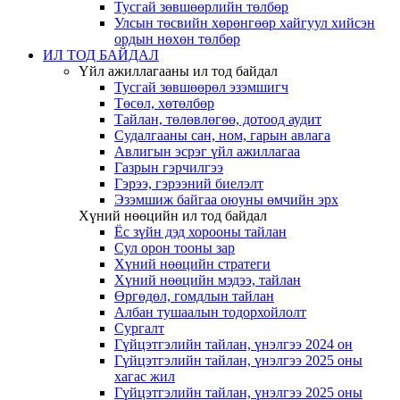
Тусгай зөвшөөрлийн төлбөр
Улсын төсвийн хөрөнгөөр хайгуул хийсэн
ордын нөхөн төлбөр
ИЛ ТОД БАЙДАЛ
Үйл ажиллагааны ил тод байдал
Тусгай зөвшөөрөл эзэмшигч
Төсөл, хөтөлбөр
Тайлан, төлөвлөгөө, дотоод аудит
Судалгааны сан, ном, гарын авлага
Авлигын эсрэг үйл ажиллагаа
Газрын гэрчилгээ
Гэрээ, гэрээний биелэлт
Эзэмшиж байгаа оюуны өмчийн эрх
Хүний нөөцийн ил тод байдал
Ёс зүйн дэд хорооны тайлан
Сул орон тооны зар
Хүний нөөцийн стратеги
Хүний нөөцийн мэдээ, тайлан
Өргөдөл, гомдлын тайлан
Албан тушаалын тодорхойлолт
Сургалт
Гүйцэтгэлийн тайлан, үнэлгээ 2024 он
Гүйцэтгэлийн тайлан, үнэлгээ 2025 оны
хагас жил
Гүйцэтгэлийн тайлан, үнэлгээ 2025 оны