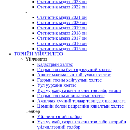
Статистик мэдээ 2023 он
Статистик мэдээ 2022 он
-
Статистик мэдээ 2021 он
Статистик мэдээ 2020 он
Статистик мэдээ 2019 он
Статистик мэдээ 2018 он
Статистик мэдээ 2017 он
Статистик мэдээ 2016 он
Статистик мэдээ 2015 он
ТӨРИЙН ҮЙЛЧИЛГЭЭ
Үйлчилгээ
Кадастрын хэлтэс
Газрын тосны бүтээгдэхүүний хэлтэс
Ашигт малтмалын хайгуулын хэлтэс
Газрын тосны хайгуулын хэлтэс
Уул уурхайн хэлтэс
Уул уурхай, газрын тосны төв лаборатори
Газрын тосны ашиглалтын хэлтэс
Ажиллах хүчний талаар тавигдах шаардлага
Цөмийн болон цацрагийн хяналтын хэлтэс
Төлбөр
Үйлчилгээний төлбөр
Уул уурхай, газрын тосны төв лабораторийн
үйлчилгээний төлбөр