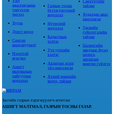
Үйл
Санхүүгийн
ажиллагааны
Газрын тосны
тайлан
тэргүүлэх
бүтээгдэхүүний
чиглэл
Худалдан авах
мэдээлэл
ажиллагаа
Хууль
Нүүрсний
Төсвийн
мэдээлэл
Дүрст мэдээ
гүйцэтгэлийн
Кадастрын
тайлан
Сонгон
хэлтэс
шалгаруулалт
Цалингийн
Уул уурхайн
зардлаас бусад
Нээлттэй
хэлтэс
орлого,
өгөгдөл
зарлагын
Авлигын эсрэг
мөнгөн гүйлгээ
Ашигт
үйл ажиллагаа
малтмалын
хайгуулын
Хүний нөөцийн
мэдээлэл
мэдээ, тайлан
Засгийн газрын хэрэгжүүлэгч агентлаг
АШИГТ МАЛТМАЛ, ГАЗРЫН ТОСНЫ ГАЗАР.