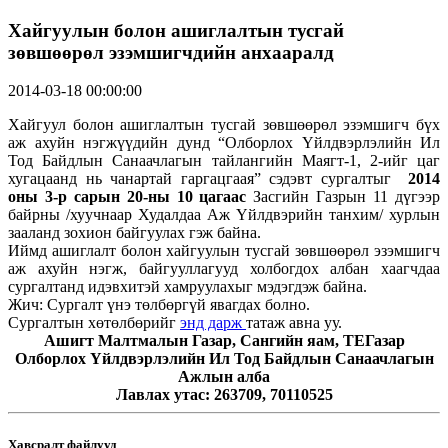
Хайгуулын болон ашиглалтын тусгай
зөвшөөрөл эзэмшигчдийн анхааралд
2014-03-18 00:00:00
Хайгуул болон ашиглалтын тусгай зөвшөөрөл эзэмшигч бүх
аж ахуйн нэгжүүдийн дунд “Олборлох Үйлдвэрлэлийн Ил
Тод Байдлын Санаачлагын тайлангийн Маягт-1, 2-ийг цаг
хугацаанд нь чанартай гаргацгаая” сэдэвт сургалтыг
2014
оны
3
-р сарын
2
0-ны 10 цагаас
Засгийн Газрын 11 дүгээр
байрны /хуучнаар Худалдаа Аж Үйлдвэрийн танхим/ хурлын
зааланд зохион байгуулах гэж байна.
Иймд ашиглалт болон хайгуулын тусгай зөвшөөрөл эзэмшигч
аж ахуйн нэгж, байгууллагууд холбогдох албан хаагчдаа
сургалтанд идэвхитэй хамруулахыг мэдэгдэж байна.
Жич: Сургалт үнэ төлбөргүй явагдах болно.
Сургалтын хөтөлбөрийг
энд дарж
татаж авна уу.
Ашигт Малтмалын Газар, Сангийн яам, ТЕГазар
Олборлох Үйлдвэрлэлийн Ил Тод Байдлын Санаачлагын
Ажлын алба
Лавлах утас: 263709, 70110525
Хавсралт файлууд