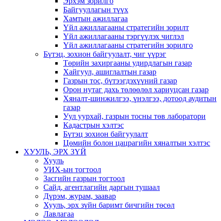
Эрхэм зорилго
Байгууллагын түүх
Хамтын ажиллагаа
Үйл ажиллагааны стратегийн зорилт
Үйл ажиллагааны тэргүүлэх чиглэл
Үйл ажиллагааны стратегийн зорилго
Бүтэц, зохион байгуулалт, чиг үүрэг
Төрийн захиргааны удирдлагын газар
Хайгуул, ашиглалтын газар
Газрын тос, бүтээгдэхүүний газар
Орон нутаг дахь төлөөлөл хариуцсан газар
Хяналт-шинжилгээ, үнэлгээ, дотоод аудитын
газар
Уул уурхай, газрын тосны төв лаборатори
Кадастрын хэлтэс
Бүтэц зохион байгуулалт
Цөмийн болон цацрагийн хяналтын хэлтэс
ХУУЛЬ, ЭРХ ЗҮЙ
Хууль
УИХ-ын тогтоол
Засгийн газрын тогтоол
Сайд, агентлагийн даргын тушаал
Дүрэм, журам, заавар
Хууль, эрх зүйн баримт бичгийн төсөл
Лавлагаа