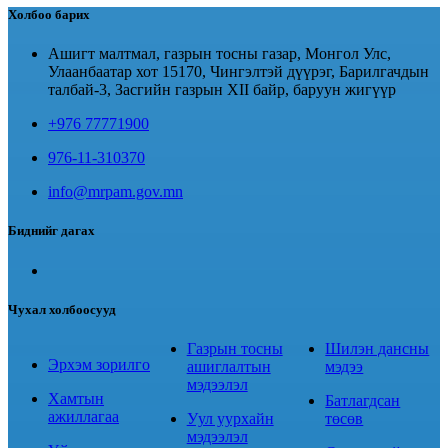
Холбоо барих
Ашигт малтмал, газрын тосны газар, Монгол Улс,
Улаанбаатар хот 15170, Чингэлтэй дүүрэг, Барилгачдын
талбай-3, Засгийн газрын XII байр, баруун жигүүр
+976 77771900
976-11-310370
info@mrpam.gov.mn
Биднийг дагах
Чухал холбоосууд
Газрын тосны
Шилэн дансны
Эрхэм зорилго
ашиглалтын
мэдээ
мэдээлэл
Хамтын
Батлагдсан
ажиллагаа
Уул уурхайн
төсөв
мэдээлэл