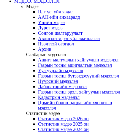
МЭДЭЭ, МЭДЭЭЛЭЛ
Мэдээ
Цаг үе, үйл явдал
ААН-ийн анхааралд
Үнийн мэдээ
Дүрст мэдээ
Сонгон шалгаруулалт
Авлигын эсрэг үйл ажиллагаа
Нээлттэй өгөгдөл
Архив
Салбарын мэдээлэл
Ашигт малтмалын хайгуулын мэдээлэл
Газрын тосны ашиглалтын мэдээлэл
Уул уурхайн мэдээлэл
Газрын тосны бүтээгдэхүүний мэдээлэл
Нүүрсний мэдээлэл
Лабораторийн мэдээлэл
Газрын тосны эрэл, хайгуулын мэдээлэл
Кадастрын мэдээлэл
Цөмийн болон цацрагийн хяналтын
мэдээлэл
Статистик мэдээ
Статистик мэдээ 2026 он
Статистик мэдээ 2025 он
Статистик мэдээ 2024 он