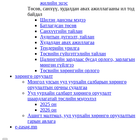
жилийн эцэс
Төсөв, санхүү, худалдан авах ажиллагааны ил тод
байдал
Шилэн дансны мэдээ
Батлагдсан төсөв
Санхүүгийн тайлан
Аудитын дүгнэлт, тайлан
Худалдан авах ажиллагаа
Тендерийн урилга
Төсвийн гүйцэтгэлийн тайлан
Цалингийн зардлаас бусад орлого, зарлагын
мөнгөн гүйлгээ
Төсвийн хөрөнгийн орлого
хөрөнгө оруулалт
Монгол улсын уул уурхайн салбарын хөрөнгө
оруулалтын орчны судалгаа
Уул уурхайн салбарт хөрөнгө оруулалт
шаардлагатай төслийн мэдээлэл
2025 он
2026 он
Ашигт малтмал, уул уурхайн хөрөнгө оруулалтын
гарын авлага
e-zasag.mn