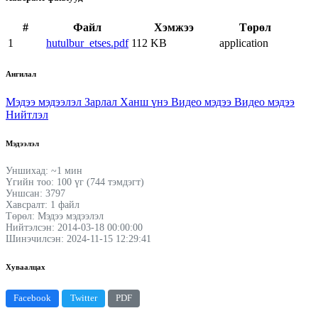
#
Файл
Хэмжээ
Төрөл
1
hutulbur_etses.pdf
112 KB
application
Ангилал
Мэдээ мэдээлэл
Зарлал
Ханш үнэ
Видео мэдээ
Видео мэдээ
Нийтлэл
Мэдээлэл
Уншихад: ~1 мин
Үгийн тоо: 100 үг (744 тэмдэгт)
Уншсан: 3797
Хавсралт: 1 файл
Төрөл: Мэдээ мэдээлэл
Нийтэлсэн: 2014-03-18 00:00:00
Шинэчилсэн: 2024-11-15 12:29:41
Хуваалцах
Facebook
Twitter
PDF