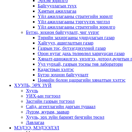
Эрхэм зорилго
Байгууллагын түүх
Хамтын ажиллагаа
Үйл ажиллагааны стратегийн зорилт
Үйл ажиллагааны тэргүүлэх чиглэл
Үйл ажиллагааны стратегийн зорилго
Бүтэц, зохион байгуулалт, чиг үүрэг
Төрийн захиргааны удирдлагын газар
Хайгуул, ашиглалтын газар
Газрын тос, бүтээгдэхүүний газар
Орон нутаг дахь төлөөлөл хариуцсан газар
Хяналт-шинжилгээ, үнэлгээ, дотоод аудитын 
Уул уурхай, газрын тосны төв лаборатори
Кадастрын хэлтэс
Бүтэц зохион байгуулалт
Цөмийн болон цацрагийн хяналтын хэлтэс
ХУУЛЬ, ЭРХ ЗҮЙ
Хууль
УИХ-ын тогтоол
Засгийн газрын тогтоол
Сайд, агентлагийн даргын тушаал
Дүрэм, журам, заавар
Хууль, эрх зүйн баримт бичгийн төсөл
Лавлагаа
МЭДЭЭ, МЭДЭЭЛЭЛ