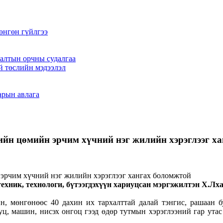
өнгөн гүйлгээ
алтын орчны судалгаа
й төслийн мэдээлэл
арын авлага
ийн цөмийн эрчим хүчний нэг жилийн хэрэглээг х
к, технологи, бүтээгдэхүүн хариуцсан мэргэжилтэн Х.Лхаг
, мөнгөнөөс 40 дахин их тархалттай далай тэнгис, рашаан бул
уц, машин, нисэх онгоц гээд өдөр тутмын хэрэглээний гар утас