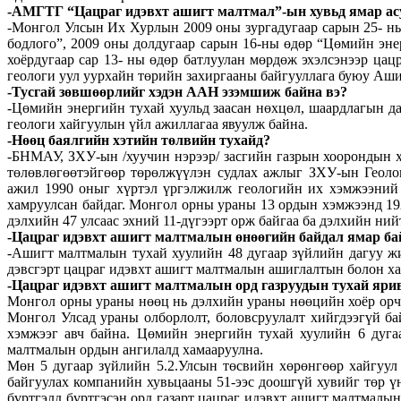
-АМГТГ “Цацраг идэвхт ашигт малтмал”-ын хувьд ямар ас
-Монгол Улсын Их Хурлын 2009 оны зургадугаар сарын 25- ны
бодлого”, 2009 оны долдугаар сарын 16-ны өдөр “Цөмийн энер
хоёрдугаар сар 13- ны өдөр батлуулан мөрдөж эхэлсэнээр цацр
геологи уул уурхайн төрийн захиргааны байгууллага буюу Аши
-Тусгай зөвшөөрлийг хэдэн ААН эзэмшиж байна вэ?
-Цөмийн энергийн тухай хуульд заасан нөхцөл, шаардлагын д
геологи хайгуулын үйл ажиллагаа явуулж байна.
-Нөөц баялгийн хэтийн төлвийн тухайд?
-БНМАУ, ЗХУ-ын /хуучин нэрээр/ засгийн газрын хоорондын х
төлөвлөгөөтэйгөөр төрөлжүүлэн судлах ажлыг ЗХУ-ын Геоло
ажил 1990 оныг хүртэл үргэлжилж геологийн их хэмжээний 
хамруулсан байдаг. Монгол орны ураны 13 ордын хэмжээнд 192
дэлхийн 47 улсаас эхний 11-дүгээрт орж байгаа ба дэлхийн ни
-Цацраг идэвхт ашигт малтмалын өнөөгийн байдал ямар ба
-Ашигт малтмалын тухай хуулийн 48 дугаар зүйлийн дагуу жи
дэвсгэрт цацраг идэвхт ашигт малтмалын ашиглалтын болон ха
-Цацраг идэвхт ашигт малтмалын орд газруудын тухай яри
Монгол орны ураны нөөц нь дэлхийн ураны нөөцийн хоёр орч
Монгол Улсад ураны олборлолт, боловсруулалт хийгдээгүй б
хэмжээг авч байна. Цөмийн энергийн тухай хуулийн 6 дуга
малтмалын ордын ангилалд хамааруулна.
Мөн 5 дугаар зүйлийн 5.2.Улсын төсвийн хөрөнгөөр хайгуул
байгуулах компанийн хувьцааны 51-ээс доошгүй хувийг төр ү
бүртгэлд бүртгэсэн орд газарт цацраг идэвхт ашигт малтмал