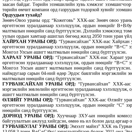
заасан байдаг. Төрийн эзэмшилийн хувь хэмжээг эзэмшигчээр
төрийн өмчит компани орд газруудын тодорхой хувийг эзэмшиж 
Ордуудын тухайд?
Зөөвч-Овоо ураны орд: “Кожеговь” ХХК-аас Зөөвч овоо уран
өргөтгөсөн хуралдаанаар хэлэлцүүлж, ордын нөөцийг В+В/бу
малтмалын нөөцийн санд бүртгүүлсэн. Дэлхийн хэмжээнд томо
уулын ордын хамтаар ашиглах бөгөөд жилд 2050 тонн уран үйл
ХАЙРХАН УРАНЫ ОРД:
“Гурвансайхан” ХХК-иас Хайрхан у
өргөтгөсөн хуралдаанаар хэлэлцүүлж, ордын нөөцийг “В+С” зэ
Монгол Улсын ашигт малтмалын нөөцийн санд бүртгүүлсэн.
ХАРААТ УРАНЫ ОРД:
“Гурвансайхан” ХХК-иас Хараат ура
өргөтгөсөн хуралдаанаар хэлэлцүүлж, ордын нөөцийг “В+С” зэ
Монгол Улсын ашигт малтмалын нөөцийн санд бүртгүүлсэн
наймдугаар сарын 04-ний өдөр Эрдэс баялгийн мэргэжлийн зө
малтмалын нөөцийн санд бүртгүүлсэн.
ГУРВАНСАЙХАН УРАНЫ ОРД:
“Гурвансайхан” ХХК-аас 
мэргэжлийн зөвлөлийн өргөтгөсөн хуралдаанаар хэлэлцүүлж, о
ашигт малтмалын нөөцийн санд бүртгүүлсэн.
ӨЛЗИЙТ УРАНЫ ОРД:
“Гурвансайхан” ХХК-аас Өлзийт уран
өргөтгөсөн хуралдаанаар хэлэлцүүлж, ордын нөөцийг “С” зэ
нөөцийн санд бүртгүүлсэн.
ДОРНОД УРАНЫ ОРД:
Хуучнаар ЗХУ-ын нөөцийн комиссын 
байгуулалтын ажлууд хийгдсэн, өмнө нь ил болон далд аргаар 
ГУРВАНБУЛАГ УРАНЫ ОРД:
Эмээлт майнз” ХХК нь Гурван
13,058.3 тонн В+С+С/бус/ зэрэглэлтэйгээр бодож 2011 онд Э