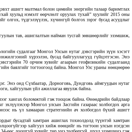
дэвхт ашигт малтмал болон цөмийн энергийн талаар баримтлах
ухай хуульд нэмэлт өөрчлөлт оруулах тухай” хуулийг 2015 оны
йг олгох, түдгэлзүүлэх, хүчингүй болгох зэрэг бусад асуудлыг
йгуулын тав, ашиглалтын найман тусгай зөвшөөрлийг эзэмшиж,
логийн судалгааг Монгол Улсын нутаг дэвсгэрийн зүүн хэсэгт
жилгээний хүрээлэн, бусад байгууллагууд гүйцэтгэсэн. Энэ
эвсгэрийн 70 орчим хувийг агаарын геофизикийн судалгаанд
огийн баялгийг тогтоогоод байна. Монгол Улс ураны нөөцөөрөө
эг. Энэ онд Сүхбаатар, Дорноговь, Дундговь аймгуудын нутаг
оги, хайгуулын үйл ажиллагаа явуулж байна.
ээг хангах боломжтой гэж тооцож байна. Өнөөдрийн байдлаар
 эхлүүлэхээр Монгол улсын Засгийн газараас холбогдох арга
нээс нь үл хамааран стратегиийн ач холбогдол бүхий ашигт
ордыг бусадтай хамтран ашиглах тохиолдолд түүнтэй хамтран
олцоогүйгээр хайгуул хийж нөөцийг нь тогтоон улсын нэгдсэн
34-өөс доошгүй хувийг төр үнэ төлбөргүй, шууд эзэмшинэ гэж