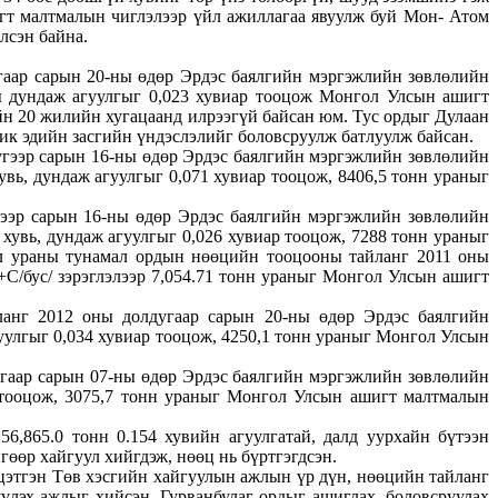
игт малтмалын чиглэлээр үйл ажиллагаа явуулж буй Мон- Атом
лсэн байна.
гаар сарын 20-ны өдөр Эрдэс баялгийн мэргэжлийн зөвлөлийн
ны дундаж агуулгыг 0,023 хувиар тооцож Монгол Улсын ашигт
н 20 жилийн хугацаанд илрээгүй байсан юм. Тус ордыг Дулаан
ик эдийн засгийн үндэслэлийг боловсруулж батлуулж байсан.
гээр сарын 16-ны өдөр Эрдэс баялгийн мэргэжлийн зөвлөлийн
вь, дундаж агуулгыг 0,071 хувиар тооцож, 8406,5 тонн ураныг
ээр сарын 16-ны өдөр Эрдэс баялгийн мэргэжлийн зөвлөлийн
хувь, дундаж агуулгыг 0,026 хувиар тооцож, 7288 тонн ураныг
 ураны тунамал ордын нөөцийн тооцооны тайланг 2011 оны
С/бус/ зэрэглэлээр 7,054.71 тонн ураныг Монгол Улсын ашигт
анг 2012 оны долдугаар сарын 20-ны өдөр Эрдэс баялгийн
уулгыг 0,034 хувиар тооцож, 4250,1 тонн ураныг Монгол Улсын
аар сарын 07-ны өдөр Эрдэс баялгийн мэргэжлийн зөвлөлийн
р тооцож, 3075,7 тонн ураныг Монгол Улсын ашигт малтмалын
,865.0 тонн 0.154 хувийн агуулгатай, далд уурхайн бүтээн
гөөр хайгуул хийгдэж, нөөц нь бүртгэгдсэн.
этгэн Төв хэсгийн хайгуулын ажлын үр дүн, нөөцийн тайланг
үлэх ажлыг хийсэн. Гурванбулаг ордыг ашиглах, боловсруулах