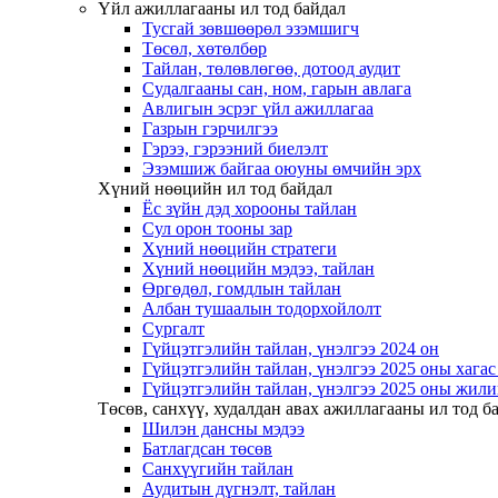
Үйл ажиллагааны ил тод байдал
Тусгай зөвшөөрөл эзэмшигч
Төсөл, хөтөлбөр
Тайлан, төлөвлөгөө, дотоод аудит
Судалгааны сан, ном, гарын авлага
Авлигын эсрэг үйл ажиллагаа
Газрын гэрчилгээ
Гэрээ, гэрээний биелэлт
Эзэмшиж байгаа оюуны өмчийн эрх
Хүний нөөцийн ил тод байдал
Ёс зүйн дэд хорооны тайлан
Сул орон тооны зар
Хүний нөөцийн стратеги
Хүний нөөцийн мэдээ, тайлан
Өргөдөл, гомдлын тайлан
Албан тушаалын тодорхойлолт
Сургалт
Гүйцэтгэлийн тайлан, үнэлгээ 2024 он
Гүйцэтгэлийн тайлан, үнэлгээ 2025 оны хага
Гүйцэтгэлийн тайлан, үнэлгээ 2025 оны жили
Төсөв, санхүү, худалдан авах ажиллагааны ил тод б
Шилэн дансны мэдээ
Батлагдсан төсөв
Санхүүгийн тайлан
Аудитын дүгнэлт, тайлан