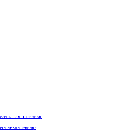
үйлчилгээний төлбөр
дын нөхөн төлбөр