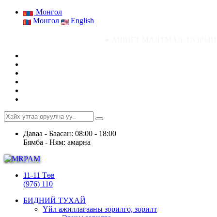
Монгол
Монгол
English
● АШИГТ МАЛТМАЛ, ГАЗРЫН ТОСНЫ ГАЗРЫН 
Даваа - Баасан: 08:00 - 18:00
Бямба - Ням: амарна
11-11 Төв
(976) 110
БИДНИЙ ТУХАЙ
Үйл ажиллагааны зорилго, зорилт