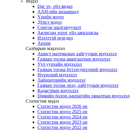
Мэдээ
Цаг үе, үйл явдал
ААН-ийн анхааралд
Үнийн мэдээ
Дүрст мэдээ
Сонгон шалгаруулалт
Авлигын эсрэг үйл ажиллагаа
Нээлттэй өгөгдөл
Архив
Салбарын мэдээлэл
Ашигт малтмалын хайгуулын мэдээлэл
Газрын тосны ашиглалтын мэдээлэл
Уул уурхайн мэдээлэл
Газрын тосны бүтээгдэхүүний мэдээлэл
Нүүрсний мэдээлэл
Лабораторийн мэдээлэл
Газрын тосны эрэл, хайгуулын мэдээлэл
Кадастрын мэдээлэл
Цөмийн болон цацрагийн хяналтын мэдээлэл
Статистик мэдээ
Статистик мэдээ 2026 он
Статистик мэдээ 2025 он
Статистик мэдээ 2024 он
Статистик мэдээ 2023 он
Статистик мэдээ 2022 он