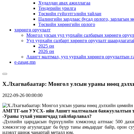
Худалдан авах ажиллагаа
Тендерийн урилга
Төсвийн гүйцэтгэлийн тайлан
Цалингийн зардлаас бусад орлого, зарлагын м
Төсвийн хөрөнгийн орлого
хөрөнгө оруулалт
Монгол улсын уул уурхайн салбарын хөрөнгө оруул
Уул уурхайн салбарт хөрөнгө оруулалт шаардлагата
2025 он
2026 он
Ашигт малтмал, уул уурхайн хөрөнгө оруулалтын г
e-zasag.mn
Х.Лхагвабаатар: Монгол улсын ураны нөөц дэлх
2022-09-26 00:00:00
АМГТГ-ын УУСХ- ийн Ашигт малтмалын баяжуулалтын техни
-Ураны тухай уншигчдад тайлбарлавал?
-Дэлхийн царцдасын бүрхүүлийн хэмжээнд алтнаас 500 дахин
хэмжээгээр агуулагддаг ба бүүр таны амьдардаг байр, орон су
идэвхт шинж чанартай металл юм.