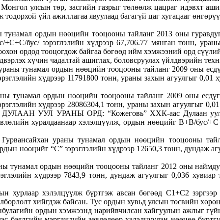
 Монгол улсын төр, засгийн газрыг төлөөлж цацраг идэвхт аш
тодорхой үйл ажиллагаа явуулаад багагүй цаг хугацааг өнгөрүү
ы тунамал ордын нөөцийн тооцооны тайланг 2013 оны гуравду
с/+С+С/бус/ зэрэглэлийн хүдрээр 67,706.77 мянган тонн, ура
охон ордод тооцогдож байгаа бөгөөд ийм хэмжээний орд сүүлий
двэрлэх хүчин чадалтай ашиглах, боловсруулах үйлдвэрийн техн
раны тунамал ордын нөөцийн тооцооны тайланг 2009 оны есдү
рэглэлийн хүдрээр 11791800 тонн, ураны захын агуулгыг 0,01 ху
ны тунамал ордын нөөцийн тооцооны тайланг 2009 оны есдүг
рэглэлийн хүдрээр 28086304,1 тонн, ураны захын агуулгыг 0,01 
. ДУЛААН УУЛ УРАНЫ ОРД: “Кожеговь” ХХК-аас Дулаан уул
влөлийн хуралдаанаар хэлэлцүүлж, ордын нөөцийг В+В/бус/+С+
Гурвансайхан ураны тунамал ордын нөөцийн тооцооны тайл
рдын нөөцийг “С” зэрэглэлийн хүдрээр 12650,3 тонн, дундаж аг
ы тунамал ордын нөөцийн тооцооны тайланг 2012 оны наймдуг
рэглэлийн хүдрээр 7843,9 тонн, дундаж агуулгыг 0,036 хувиа
хурлаар хэлэлцүүлж бүртгэж авсан бөгөөд С1+С2 зэргээр 56
олборлолт хийгдэж байсан. Тус ордын хувьд улсын төсвийн хөрөн
булагийн ордын хэмжээнд нарийвчилсан хайгуулын ажлыг гүйц
рдэс баялгийн мэргэжлийн зөвлөлөөр хэлэлцүүлэн нөөцөө бүртгү