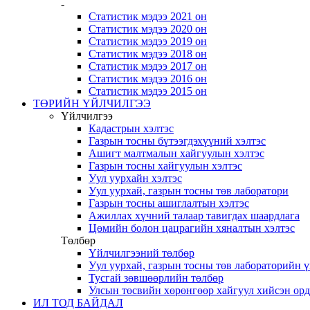
-
Статистик мэдээ 2021 он
Статистик мэдээ 2020 он
Статистик мэдээ 2019 он
Статистик мэдээ 2018 он
Статистик мэдээ 2017 он
Статистик мэдээ 2016 он
Статистик мэдээ 2015 он
ТӨРИЙН ҮЙЛЧИЛГЭЭ
Үйлчилгээ
Кадастрын хэлтэс
Газрын тосны бүтээгдэхүүний хэлтэс
Ашигт малтмалын хайгуулын хэлтэс
Газрын тосны хайгуулын хэлтэс
Уул уурхайн хэлтэс
Уул уурхай, газрын тосны төв лаборатори
Газрын тосны ашиглалтын хэлтэс
Ажиллах хүчний талаар тавигдах шаардлага
Цөмийн болон цацрагийн хяналтын хэлтэс
Төлбөр
Үйлчилгээний төлбөр
Уул уурхай, газрын тосны төв лабораторийн 
Тусгай зөвшөөрлийн төлбөр
Улсын төсвийн хөрөнгөөр хайгуул хийсэн ор
ИЛ ТОД БАЙДАЛ