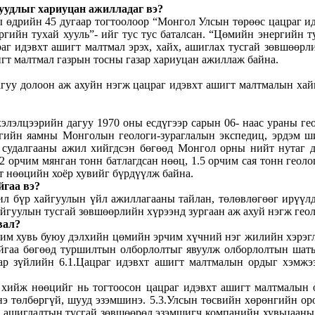
уудлыг хариуцан ажилладаг вэ?
 өдрийн 45 дугаар тогтоолоор “Монгол Улсын төрөөс цацраг и
гийн тухай хууль”- ийг тус тус баталсан. “Цөмийн энергийн т
аг идэвхт ашигт малтмал эрэх, хайх, ашиглах тусгай зөвшөөрли
гт малтмал газрын тосны газар хариуцан ажиллаж байна.
агуу долоон аж ахуйн нэгж цацраг идэвхт ашигт малтмалын ха
элэлцээрийн дагуу 1970 оны есдүгээр сарын 06- наас ураны гео
гийн яамны Монголын геологи-зураглалын экспедиц, эрдэм шин
судалгааны ажил хийгдсэн бөгөөд Монгол орны нийт нутаг д
 орчим мянган тонн батлагдсан нөөц, 1.5 орчим сая тонн геол
йт нөөцийн хоёр хувийг бүрдүүлж байна.
йгаа вэ?
л бүр хайгуулын үйл ажиллагааны тайлан, төлөвлөгөөг ирүүлд
йгуулын тусгай зөвшөөрлийн хүрээнд зургаан аж ахуй нэгж геол
вал?
им хувь буюу дэлхийн цөмийн эрчим хүчний нэг жилийн хэрэгл
айгаа бөгөөд туршилтын олборлолтыг явуулж олборлолтын шатыг
ар зүйлийн 6.1.Цацраг идэвхт ашигт малтмалын ордыг хэмжээ
 хийж нөөцийг нь тогтоосон цацраг идэвхт ашигт малтмалын 
нэ төлбөргүй, шууд эзэмшинэ. 5.3.Улсын төсвийн хөрөнгийн ор
ын ашиглалтын тусгай зөвшөөрөл эзэмшигч компанийн хувьцааны 