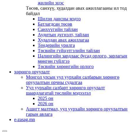
жилийн эцэс
Төсөв, санхүү, худалдан авах ажиллагааны ил тод
байдал
Шилэн дансны мэдээ
Батлагдсан төсөв
Санхүүгийн тайлан
Аудитын дүгнэлт, тайлан
Худалдан авах ажиллагаа
Тендерийн урилга
Төсвийн гүйцэтгэлийн тайлан
Цалингийн зардлаас бусад орлого, зарлагын
мөнгөн гүйлгээ
Төсвийн хөрөнгийн орлого
хөрөнгө оруулалт
Монгол улсын уул уурхайн салбарын хөрөнгө
оруулалтын орчны судалгаа
Уул уурхайн салбарт хөрөнгө оруулалт
шаардлагатай төслийн мэдээлэл
2025 он
2026 он
Ашигт малтмал, уул уурхайн хөрөнгө оруулалтын
гарын авлага
e-zasag.mn