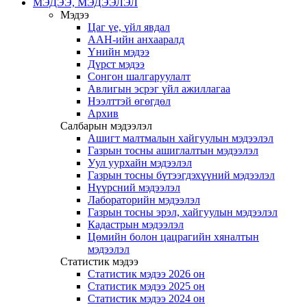
МЭДЭЭ, МЭДЭЭЛЭЛ
Мэдээ
Цаг үе, үйл явдал
ААН-ийн анхааралд
Үнийн мэдээ
Дүрст мэдээ
Сонгон шалгаруулалт
Авлигын эсрэг үйл ажиллагаа
Нээлттэй өгөгдөл
Архив
Салбарын мэдээлэл
Ашигт малтмалын хайгуулын мэдээлэл
Газрын тосны ашиглалтын мэдээлэл
Уул уурхайн мэдээлэл
Газрын тосны бүтээгдэхүүний мэдээлэл
Нүүрсний мэдээлэл
Лабораторийн мэдээлэл
Газрын тосны эрэл, хайгуулын мэдээлэл
Кадастрын мэдээлэл
Цөмийн болон цацрагийн хяналтын
мэдээлэл
Статистик мэдээ
Статистик мэдээ 2026 он
Статистик мэдээ 2025 он
Статистик мэдээ 2024 он