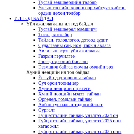
Тусгай зөвшөөрлийн төлбөр
Улсын төсвийн хөрөнгөөр хайгуул хийсэн
ордын нөхөн төлбөр
ИЛ ТОД БАЙДАЛ
Үйл ажиллагааны ил тод байдал
Тусгай зөвшөөрөл эзэмшигч
Төсөл, хөтөлбөр
Тайлан, төлөвлөгөө, дотоод аудит
Судалгааны сан, ном, гарын авлага
Авлигын эсрэг үйл ажиллагаа
Газрын гэрчилгээ
Гэрээ, гэрээний биелэлт
Эзэмшиж байгаа оюуны өмчийн эрх
Хүний нөөцийн ил тод байдал
Ёс зүйн дэд хорооны тайлан
Сул орон тооны зар
Хүний нөөцийн стратеги
Хүний нөөцийн мэдээ, тайлан
Өргөдөл, гомдлын тайлан
Албан тушаалын тодорхойлолт
Сургалт
Гүйцэтгэлийн тайлан, үнэлгээ 2024 он
Гүйцэтгэлийн тайлан, үнэлгээ 2025 оны
хагас жил
Гүйцэтгэлийн тайлан, үнэлгээ 2025 оны