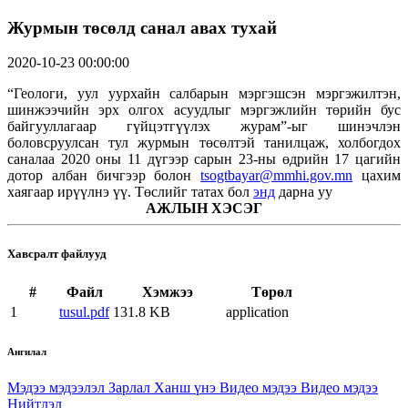
Журмын төсөлд санал авах тухай
2020-10-23 00:00:00
“Геологи, уул уурхайн салбарын мэргэшсэн мэргэжилтэн,
шинжээчийн эрх олгох асуудлыг мэргэжлийн төрийн бус
байгууллагаар гүйцэтгүүлэх журам”-ыг шинэчлэн
боловсруулсан тул журмын төсөлтэй танилцаж, холбогдох
саналаа 2020 оны 11 дүгээр сарын 23-ны өдрийн 17 цагийн
дотор албан бичгээр болон
tsogtbayar@mmhi.gov.mn
цахим
хаягаар ирүүлнэ үү. Төслийг татах бол
энд
дарна уу
АЖЛЫН ХЭСЭГ
Хавсралт файлууд
#
Файл
Хэмжээ
Төрөл
1
tusul.pdf
131.8 KB
application
Ангилал
Мэдээ мэдээлэл
Зарлал
Ханш үнэ
Видео мэдээ
Видео мэдээ
Нийтлэл