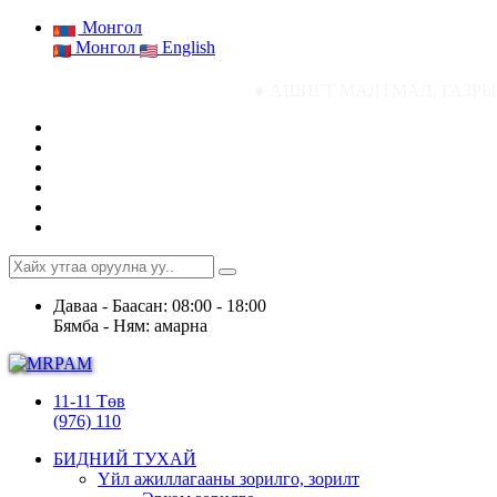
Монгол
Монгол
English
● АШИГТ МАЛТМАЛ, ГАЗРЫН ТОСНЫ ГА
Даваа - Баасан: 08:00 - 18:00
Бямба - Ням: амарна
11-11 Төв
(976) 110
БИДНИЙ ТУХАЙ
Үйл ажиллагааны зорилго, зорилт