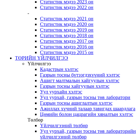
Статистик мэдээ 2023 он
Статистик мэдээ 2022 он
-
Статистик мэдээ 2021 он
Статистик мэдээ 2020 он
Статистик мэдээ 2019 он
Статистик мэдээ 2018 он
Статистик мэдээ 2017 он
Статистик мэдээ 2016 он
Статистик мэдээ 2015 он
ТӨРИЙН ҮЙЛЧИЛГЭЭ
Үйлчилгээ
Кадастрын хэлтэс
Газрын тосны бүтээгдэхүүний хэлтэс
Ашигт малтмалын хайгуулын хэлтэс
Газрын тосны хайгуулын хэлтэс
Уул уурхайн хэлтэс
Уул уурхай, газрын тосны төв лаборатори
Газрын тосны ашиглалтын хэлтэс
Ажиллах хүчний талаар тавигдах шаардлага
Цөмийн болон цацрагийн хяналтын хэлтэс
Төлбөр
Үйлчилгээний төлбөр
Уул уурхай, газрын тосны төв лабораторийн
үйлчилгээний төлбөр