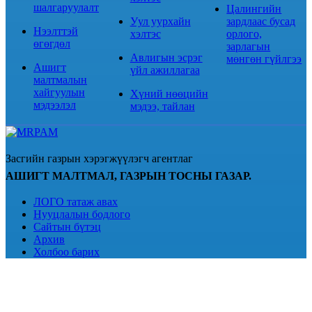
шалгаруулалт
Цалингийн
Уул уурхайн
зардлаас бусад
Нээлттэй
хэлтэс
орлого,
өгөгдөл
зарлагын
Авлигын эсрэг
мөнгөн гүйлгээ
Ашигт
үйл ажиллагаа
малтмалын
хайгуулын
Хүний нөөцийн
мэдээлэл
мэдээ, тайлан
Засгийн газрын хэрэгжүүлэгч агентлаг
АШИГТ МАЛТМАЛ, ГАЗРЫН ТОСНЫ ГАЗАР.
ЛОГО татаж авах
Нууцлалын бодлого
Сайтын бүтэц
Архив
Холбоо барих