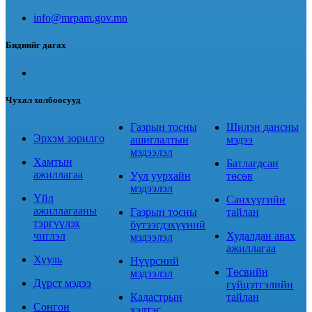
info@mrpam.gov.mn
Биднийг дагах
Чухал холбоосууд
Газрын тосны
Шилэн дансны
Эрхэм зорилго
ашиглалтын
мэдээ
мэдээлэл
Хамтын
Батлагдсан
ажиллагаа
Уул уурхайн
төсөв
мэдээлэл
Үйл
Санхүүгийн
ажиллагааны
Газрын тосны
тайлан
тэргүүлэх
бүтээгдэхүүний
чиглэл
Худалдан авах
мэдээлэл
ажиллагаа
Хууль
Нүүрсний
Төсвийн
мэдээлэл
Дүрст мэдээ
гүйцэтгэлийн
Кадастрын
тайлан
Сонгон
хэлтэс