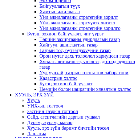
Эрхэм зорилго
Байгууллагын түүх
Хамтын ажиллагаа
Үйл ажиллагааны стратегийн зорилт
Үйл ажиллагааны тэргүүлэх чиглэл
Үйл ажиллагааны стратегийн зорилго
Бүтэц, зохион байгуулалт, чиг үүрэг
Төрийн захиргааны удирдлагын газар
Хайгуул, ашиглалтын газар
Газрын тос, бүтээгдэхүүний газар
Орон нутаг дахь төлөөлөл хариуцсан газар
Хяналт-шинжилгээ, үнэлгээ, дотоод аудитын
газар
Уул уурхай, газрын тосны төв лаборатори
Кадастрын хэлтэс
Бүтэц зохион байгуулалт
Цөмийн болон цацрагийн хяналтын хэлтэс
ХУУЛЬ, ЭРХ ЗҮЙ
Хууль
УИХ-ын тогтоол
Засгийн газрын тогтоол
Сайд, агентлагийн даргын тушаал
Дүрэм, журам, заавар
Хууль, эрх зүйн баримт бичгийн төсөл
Лавлагаа