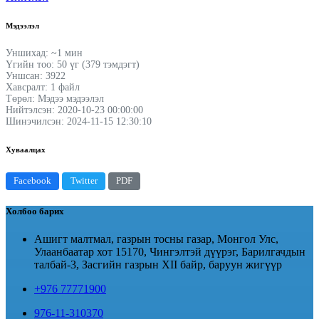
Мэдээлэл
Уншихад: ~1 мин
Үгийн тоо: 50 үг (379 тэмдэгт)
Уншсан: 3922
Хавсралт: 1 файл
Төрөл: Мэдээ мэдээлэл
Нийтэлсэн: 2020-10-23 00:00:00
Шинэчилсэн: 2024-11-15 12:30:10
Хуваалцах
Facebook
Twitter
PDF
Холбоо барих
Ашигт малтмал, газрын тосны газар, Монгол Улс,
Улаанбаатар хот 15170, Чингэлтэй дүүрэг, Барилгачдын
талбай-3, Засгийн газрын XII байр, баруун жигүүр
+976 77771900
976-11-310370