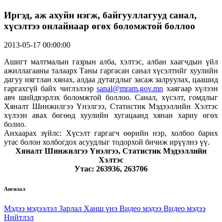
Иргэд, аж ахуйн нэгж, байгууллагууд санал,
хүсэлтээ онлайнаар өгөх боломжтой боллоо
2013-05-17 00:00:00
Ашигт малтмалын газрын алба, хэлтэс, албан хаагчдын үйл
ажиллагааны талаарх Таны гаргасан санал хүсэлтийг хуулийн
дагуу нягтлан хянах, алдаа дутагдлыг засаж залруулах, цаашид
гаргахгүй байх чиглэлээр
sanal@mram.gov.mn
хаягаар хүлээн
авч шийдвэрлэх боломжтой боллоо. Санал, хүсэлт, гомдлыг
Хяналт Шинжилгээ Үнэлгээ, Статистик Мэдээллийн Хэлтэс
хүлээн авах бөгөөд хуулийн хугацаанд хянан хариу өгөх
болно.
Анхаарах зүйлс: Хүсэлт гаргагч өөрийн нэр, холбоо барих
утас болон холбогдох асуудлыг тодорхой бичиж ирүүлнэ үү.
Хяналт Шинжилгээ Үнэлгээ, Статистик Мэдээллийн
Хэлтэс
Утас: 263936, 263706
Ангилал
Мэдээ мэдээлэл
Зарлал
Ханш үнэ
Видео мэдээ
Видео мэдээ
Нийтлэл