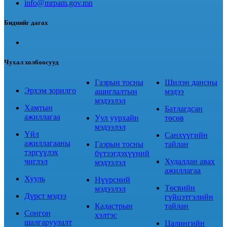
info@mrpam.gov.mn
Биднийг дагах
Чухал холбоосууд
Газрын тосны
Шилэн дансны
Эрхэм зорилго
ашиглалтын
мэдээ
мэдээлэл
Хамтын
Батлагдсан
ажиллагаа
Уул уурхайн
төсөв
мэдээлэл
Үйл
Санхүүгийн
ажиллагааны
Газрын тосны
тайлан
тэргүүлэх
бүтээгдэхүүний
чиглэл
Худалдан авах
мэдээлэл
ажиллагаа
Хууль
Нүүрсний
Төсвийн
мэдээлэл
Дүрст мэдээ
гүйцэтгэлийн
Кадастрын
тайлан
Сонгон
хэлтэс
шалгаруулалт
Цалингийн