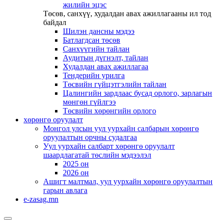
жилийн эцэс
Төсөв, санхүү, худалдан авах ажиллагааны ил тод
байдал
Шилэн дансны мэдээ
Батлагдсан төсөв
Санхүүгийн тайлан
Аудитын дүгнэлт, тайлан
Худалдан авах ажиллагаа
Тендерийн урилга
Төсвийн гүйцэтгэлийн тайлан
Цалингийн зардлаас бусад орлого, зарлагын
мөнгөн гүйлгээ
Төсвийн хөрөнгийн орлого
хөрөнгө оруулалт
Монгол улсын уул уурхайн салбарын хөрөнгө
оруулалтын орчны судалгаа
Уул уурхайн салбарт хөрөнгө оруулалт
шаардлагатай төслийн мэдээлэл
2025 он
2026 он
Ашигт малтмал, уул уурхайн хөрөнгө оруулалтын
гарын авлага
e-zasag.mn