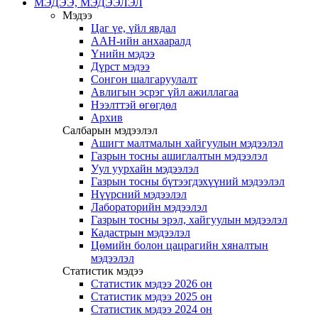
МЭДЭЭ, МЭДЭЭЛЭЛ
Мэдээ
Цаг үе, үйл явдал
ААН-ийн анхааралд
Үнийн мэдээ
Дүрст мэдээ
Сонгон шалгаруулалт
Авлигын эсрэг үйл ажиллагаа
Нээлттэй өгөгдөл
Архив
Салбарын мэдээлэл
Ашигт малтмалын хайгуулын мэдээлэл
Газрын тосны ашиглалтын мэдээлэл
Уул уурхайн мэдээлэл
Газрын тосны бүтээгдэхүүний мэдээлэл
Нүүрсний мэдээлэл
Лабораторийн мэдээлэл
Газрын тосны эрэл, хайгуулын мэдээлэл
Кадастрын мэдээлэл
Цөмийн болон цацрагийн хяналтын
мэдээлэл
Статистик мэдээ
Статистик мэдээ 2026 он
Статистик мэдээ 2025 он
Статистик мэдээ 2024 он