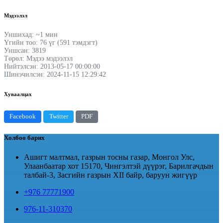
Мэдээлэл
Уншихад: ~1 мин
Үгийн тоо: 76 үг (591 тэмдэгт)
Уншсан: 3819
Төрөл: Мэдээ мэдээлэл
Нийтэлсэн: 2013-05-17 00:00:00
Шинэчилсэн: 2024-11-15 12:29:42
Хуваалцах
Facebook
Twitter
PDF
Холбоо барих
Ашигт малтмал, газрын тосны газар, Монгол Улс,
Улаанбаатар хот 15170, Чингэлтэй дүүрэг, Барилгачдын
талбай-3, Засгийн газрын XII байр, баруун жигүүр
+976 77771900
976-11-310370