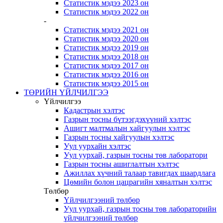
Статистик мэдээ 2023 он
Статистик мэдээ 2022 он
-
Статистик мэдээ 2021 он
Статистик мэдээ 2020 он
Статистик мэдээ 2019 он
Статистик мэдээ 2018 он
Статистик мэдээ 2017 он
Статистик мэдээ 2016 он
Статистик мэдээ 2015 он
ТӨРИЙН ҮЙЛЧИЛГЭЭ
Үйлчилгээ
Кадастрын хэлтэс
Газрын тосны бүтээгдэхүүний хэлтэс
Ашигт малтмалын хайгуулын хэлтэс
Газрын тосны хайгуулын хэлтэс
Уул уурхайн хэлтэс
Уул уурхай, газрын тосны төв лаборатори
Газрын тосны ашиглалтын хэлтэс
Ажиллах хүчний талаар тавигдах шаардлага
Цөмийн болон цацрагийн хяналтын хэлтэс
Төлбөр
Үйлчилгээний төлбөр
Уул уурхай, газрын тосны төв лабораторийн
үйлчилгээний төлбөр