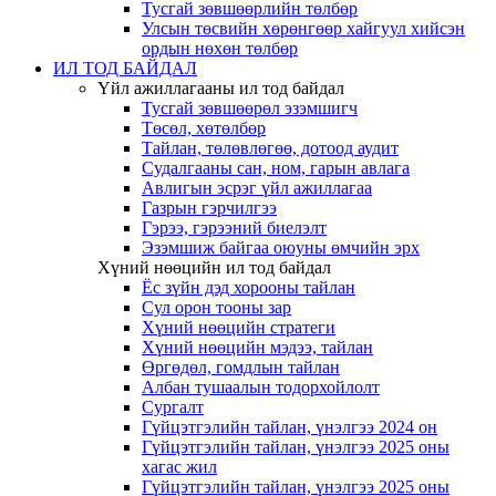
Тусгай зөвшөөрлийн төлбөр
Улсын төсвийн хөрөнгөөр хайгуул хийсэн
ордын нөхөн төлбөр
ИЛ ТОД БАЙДАЛ
Үйл ажиллагааны ил тод байдал
Тусгай зөвшөөрөл эзэмшигч
Төсөл, хөтөлбөр
Тайлан, төлөвлөгөө, дотоод аудит
Судалгааны сан, ном, гарын авлага
Авлигын эсрэг үйл ажиллагаа
Газрын гэрчилгээ
Гэрээ, гэрээний биелэлт
Эзэмшиж байгаа оюуны өмчийн эрх
Хүний нөөцийн ил тод байдал
Ёс зүйн дэд хорооны тайлан
Сул орон тооны зар
Хүний нөөцийн стратеги
Хүний нөөцийн мэдээ, тайлан
Өргөдөл, гомдлын тайлан
Албан тушаалын тодорхойлолт
Сургалт
Гүйцэтгэлийн тайлан, үнэлгээ 2024 он
Гүйцэтгэлийн тайлан, үнэлгээ 2025 оны
хагас жил
Гүйцэтгэлийн тайлан, үнэлгээ 2025 оны