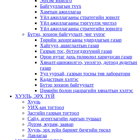
Эрхэм зорилго
Байгууллагын түүх
Хамтын ажиллагаа
Үйл ажиллагааны стратегийн зорилт
Үйл ажиллагааны тэргүүлэх чиглэл
Үйл ажиллагааны стратегийн зорилго
Бүтэц, зохион байгуулалт, чиг үүрэг
Төрийн захиргааны удирдлагын газар
Хайгуул, ашиглалтын газар
Газрын тос, бүтээгдэхүүний газар
Орон нутаг дахь төлөөлөл хариуцсан газар
Хяналт-шинжилгээ, үнэлгээ, дотоод аудитын
газар
Уул уурхай, газрын тосны төв лаборатори
Кадастрын хэлтэс
Бүтэц зохион байгуулалт
Цөмийн болон цацрагийн хяналтын хэлтэс
ХУУЛЬ, ЭРХ ЗҮЙ
Хууль
УИХ-ын тогтоол
Засгийн газрын тогтоол
Сайд, агентлагийн даргын тушаал
Дүрэм, журам, заавар
Хууль, эрх зүйн баримт бичгийн төсөл
Лавлагаа