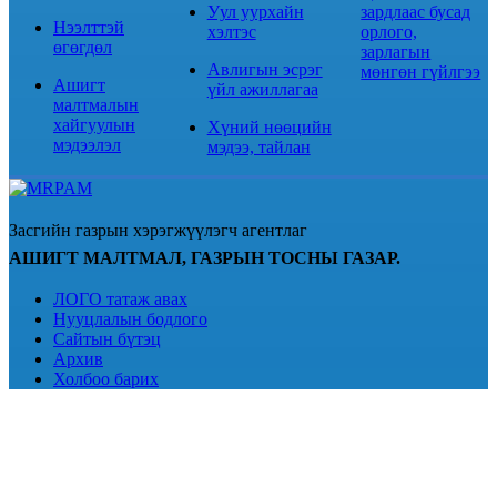
Уул уурхайн
зардлаас бусад
Нээлттэй
хэлтэс
орлого,
өгөгдөл
зарлагын
Авлигын эсрэг
мөнгөн гүйлгээ
Ашигт
үйл ажиллагаа
малтмалын
хайгуулын
Хүний нөөцийн
мэдээлэл
мэдээ, тайлан
Засгийн газрын хэрэгжүүлэгч агентлаг
АШИГТ МАЛТМАЛ, ГАЗРЫН ТОСНЫ ГАЗАР.
ЛОГО татаж авах
Нууцлалын бодлого
Сайтын бүтэц
Архив
Холбоо барих