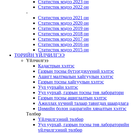
Статистик мэдээ 2023 он
Статистик мэдээ 2022 он
-
Статистик мэдээ 2021 он
Статистик мэдээ 2020 он
Статистик мэдээ 2019 он
Статистик мэдээ 2018 он
Статистик мэдээ 2017 он
Статистик мэдээ 2016 он
Статистик мэдээ 2015 он
ТӨРИЙН ҮЙЛЧИЛГЭЭ
Үйлчилгээ
Кадастрын хэлтэс
Газрын тосны бүтээгдэхүүний хэлтэс
Ашигт малтмалын хайгуулын хэлтэс
Газрын тосны хайгуулын хэлтэс
Уул уурхайн хэлтэс
Уул уурхай, газрын тосны төв лаборатори
Газрын тосны ашиглалтын хэлтэс
Ажиллах хүчний талаар тавигдах шаардлага
Цөмийн болон цацрагийн хяналтын хэлтэс
Төлбөр
Үйлчилгээний төлбөр
Уул уурхай, газрын тосны төв лабораторийн
үйлчилгээний төлбөр