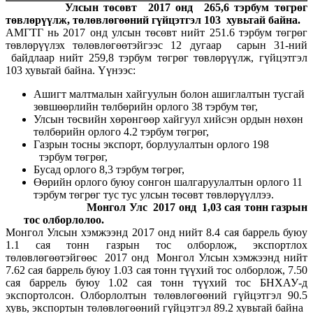
Улсын төсөвт 2017 онд 265,6 тэрбум төгрөг
төвлөрүүлж, төлөвлөгөөний гүйцэтгэл 103 хувьтай байна.
АМГТГ нь 2017 онд улсын төсөвт нийт 251.6 тэрбум төгрөг
төвлөрүүлэх төлөвлөгөөтэйгээс 12 дугаар сарын 31-ний
байдлаар нийт 259,8 тэрбум төгрөг төвлөрүүлж, гүйцэтгэл
103 хувьтай байна. Үүнээс:
Ашигт малтмалын хайгуулын болон ашиглалтын тусгай
зөвшөөрлийн төлбөрийн орлого 38 тэрбум төг,
Улсын төсвийн хөрөнгөөр хайгуул хийсэн ордын нөхөн
төлбөрийн орлого 4.2 тэрбум төгрөг,
Газрын тосны экспорт, борлуулалтын орлого 198
тэрбум төгрөг,
Бусад орлого 8,3 тэрбум төгрөг,
Өөрийн орлого буюу сонгон шалгаруулалтын орлого 11
тэрбум төгрөг тус тус улсын төсөвт төвлөрүүллээ.
Монгол Улс 2017 онд 1,03 сая тонн газрын
тос олборлолоо.
Монгол Улсын хэмжээнд 2017 онд нийт 8.4 сая баррель буюу
1.1 сая тонн газрын тос олборлож, экспортлох
төлөвлөгөөтэйгөөс 2017 онд Монгол Улсын хэмжээнд нийт
7.62 сая баррель буюу 1.03 сая тонн түүхий тос олборлож, 7.50
сая баррель буюу 1.02 сая тонн түүхий тос БНХАУ-д
экспортолсон. Олборлолтын төлөвлөгөөний гүйцэтгэл 90.5
хувь, экспортын төлөвлөгөөний гүйцэтгэл 89.2 хувьтай байна