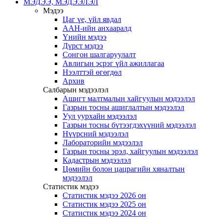
МЭДЭЭ, МЭДЭЭЛЭЛ
Мэдээ
Цаг үе, үйл явдал
ААН-ийн анхааралд
Үнийн мэдээ
Дүрст мэдээ
Сонгон шалгаруулалт
Авлигын эсрэг үйл ажиллагаа
Нээлттэй өгөгдөл
Архив
Салбарын мэдээлэл
Ашигт малтмалын хайгуулын мэдээлэл
Газрын тосны ашиглалтын мэдээлэл
Уул уурхайн мэдээлэл
Газрын тосны бүтээгдэхүүний мэдээлэл
Нүүрсний мэдээлэл
Лабораторийн мэдээлэл
Газрын тосны эрэл, хайгуулын мэдээлэл
Кадастрын мэдээлэл
Цөмийн болон цацрагийн хяналтын
мэдээлэл
Статистик мэдээ
Статистик мэдээ 2026 он
Статистик мэдээ 2025 он
Статистик мэдээ 2024 он