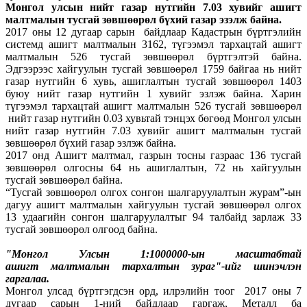
Монгол улсын нийт газар нутгийн 7.03 хувийг ашигт
малтмалын тусгай зөвшөөрөл бүхий газар эзэлж байна.
2017 оны 12 дугаар сарын байдлаар Кадастрын бүртгэлийн
системд ашигт малтмалын 3162, түгээмэл тархацтай ашигт
малтмалын 526 тусгай зөвшөөрөл бүртгэлтэй байна.
Эдгээрээс хайгуулын тусгай зөвшөөрөл 1759 байгаа нь нийт
газар нутгийн 6 хувь, ашиглалтын тусгай зөвшөөрөл 1403
буюу нийт газар нутгийн 1 хувийг эзлэж байна. Харин
түгээмэл тархацтай ашигт малтмалын 526 тусгай зөвшөөрөл
нийт газар нутгийн 0.03 хувьтай тэнцэх бөгөөд Монгол улсын
нийт газар нутгийн 7.03 хувийг ашигт малтмалын тусгай
зөвшөөрөл бүхий газар эзлэж байна.
2017 онд Ашигт малтмал, газрын тосны газраас 136 тусгай
зөвшөөрөл олгосны 64 нь ашиглалтын, 72 нь хайгуулын
тусгай зөвшөөрөл байна.
“Тусгай зөвшөөрөл олгох сонгон шалгаруулалтын журам”-ын
дагуу ашигт малтмалын хайгуулын тусгай зөвшөөрөл олгох
13 удаагийн сонгон шалгаруулалтыг 94 талбайд зарлаж 33
тусгай зөвшөөрөл олгоод байна.
"Монгол Улсын 1:1000000-ын масштабтай
ашигт
малтмалын тархалтын зураг"-ийг шинэчлэн
гаргалаа.
Монгол улсад бүртгэгдсэн орд, илрэлийн тоог 2017 оны 7
дугаар сарын 1-ний байдлаар гаргаж, Металл ба