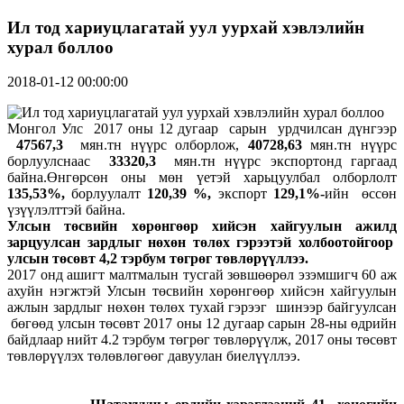
Ил тод хариуцлагатай уул уурхай хэвлэлийн
хурал боллоо
2018-01-12 00:00:00
Монгол Улс 2017 оны 12 дугаар сарын урдчилсан дүнгээр
47567,3
мян.тн нүүрс олборлож,
40728,63
мян.тн нүүрс
борлуулснаас
33320,3
мян.тн нүүрс экспортонд гаргаад
байна.Өнгөрсөн оны мөн үетэй харьцуулбал олборлолт
135,53%,
борлуулалт
120,39 %,
экспорт
129,1%-
ийн өссөн
үзүүлэлттэй байна.
Улсын төсвийн хөрөнгөөр хийсэн хайгуулын ажилд
зарцуулсан зардлыг нөхөн төлөх гэрээтэй холбоотойгоор
улсын төсөвт 4,
2
тэрбум төгрөг төвлөрүүллээ.
2017 онд ашигт малтмалын тусгай зөвшөөрөл эзэмшигч 60 аж
ахуйн нэгжтэй Улсын төсвийн хөрөнгөөр хийсэн хайгуулын
ажлын зардлыг нөхөн төлөх тухай гэрээг шинээр байгуулсан
бөгөөд улсын төсөвт 2017 оны 12 дугаар сарын 28-ны өдрийн
байдлаар нийт 4.2 тэрбум төгрөг төвлөрүүлж, 2017 оны төсөвт
төвлөрүүлэх төлөвлөгөөг давуулан биелүүллээ.