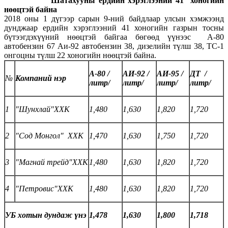
Шатахууны ердийн хэрэглээний
4
1
хоногийн
нөөцтэй байна
2018 оны 1 дүгээр сарын 9-ний байдлаар улсын хэмжээнд
дунджаар ердийн хэрэглээний 41 хоногийн газрын тосны
бүтээгдэхүүний нөөцтэй байгаа бөгөөд үүнээс А-80
автобензин 67 Аи-92 автобензин 38, дизелийн түлш 38, ТС-1
онгоцны түлш 22 хоногийн нөөцтэй байна.
А-80 /
АИ-92 /
АИ-95 /
ДТ /
№
Компаний нэр
литр/
литр/
литр/
литр/
1
"Шунхлай"ХХК
1,480
1,630
1,820
1,720
2
"Сод Монгол" ХХК
1,470
1,630
1,750
1,720
3
"Магнай трейд"ХХК
1,480
1,630
1,820
1,720
4
"Петровис"ХХК
1,480
1,630
1,820
1,720
УБ хотын дундаж үнэ
1,478
1,630
1,800
1,718