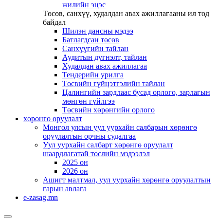
жилийн эцэс
Төсөв, санхүү, худалдан авах ажиллагааны ил тод
байдал
Шилэн дансны мэдээ
Батлагдсан төсөв
Санхүүгийн тайлан
Аудитын дүгнэлт, тайлан
Худалдан авах ажиллагаа
Тендерийн урилга
Төсвийн гүйцэтгэлийн тайлан
Цалингийн зардлаас бусад орлого, зарлагын
мөнгөн гүйлгээ
Төсвийн хөрөнгийн орлого
хөрөнгө оруулалт
Монгол улсын уул уурхайн салбарын хөрөнгө
оруулалтын орчны судалгаа
Уул уурхайн салбарт хөрөнгө оруулалт
шаардлагатай төслийн мэдээлэл
2025 он
2026 он
Ашигт малтмал, уул уурхайн хөрөнгө оруулалтын
гарын авлага
e-zasag.mn