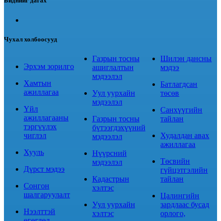
Биднийг дагах
Чухал холбоосууд
Газрын тосны
Шилэн дансны
Эрхэм зорилго
ашиглалтын
мэдээ
мэдээлэл
Хамтын
Батлагдсан
ажиллагаа
Уул уурхайн
төсөв
мэдээлэл
Үйл
Санхүүгийн
ажиллагааны
Газрын тосны
тайлан
тэргүүлэх
бүтээгдэхүүний
чиглэл
Худалдан авах
мэдээлэл
ажиллагаа
Хууль
Нүүрсний
Төсвийн
мэдээлэл
Дүрст мэдээ
гүйцэтгэлийн
Кадастрын
тайлан
Сонгон
хэлтэс
шалгаруулалт
Цалингийн
Уул уурхайн
зардлаас бусад
Нээлттэй
хэлтэс
орлого,
өгөгдөл