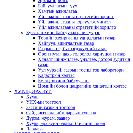
Эрхэм зорилго
Байгууллагын түүх
Хамтын ажиллагаа
Үйл ажиллагааны стратегийн зорилт
Үйл ажиллагааны тэргүүлэх чиглэл
Үйл ажиллагааны стратегийн зорилго
Бүтэц, зохион байгуулалт, чиг үүрэг
Төрийн захиргааны удирдлагын газар
Хайгуул, ашиглалтын газар
Газрын тос, бүтээгдэхүүний газар
Орон нутаг дахь төлөөлөл хариуцсан газар
Хяналт-шинжилгээ, үнэлгээ, дотоод аудитын
газар
Уул уурхай, газрын тосны төв лаборатори
Кадастрын хэлтэс
Бүтэц зохион байгуулалт
Цөмийн болон цацрагийн хяналтын хэлтэс
ХУУЛЬ, ЭРХ ЗҮЙ
Хууль
УИХ-ын тогтоол
Засгийн газрын тогтоол
Сайд, агентлагийн даргын тушаал
Дүрэм, журам, заавар
Хууль, эрх зүйн баримт бичгийн төсөл
Лавлагаа