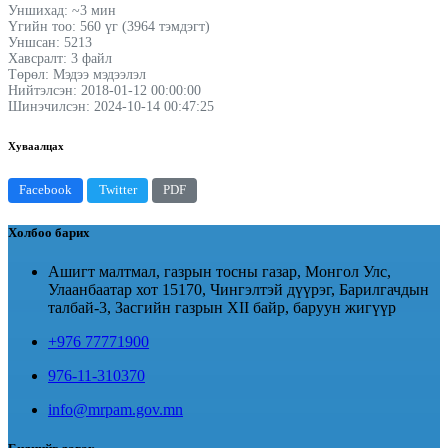
Уншихад: ~3 мин
Үгийн тоо: 560 үг (3964 тэмдэгт)
Уншсан: 5213
Хавсралт: 3 файл
Төрөл: Мэдээ мэдээлэл
Нийтэлсэн: 2018-01-12 00:00:00
Шинэчилсэн: 2024-10-14 00:47:25
Хуваалцах
Facebook
Twitter
PDF
Холбоо барих
Ашигт малтмал, газрын тосны газар, Монгол Улс,
Улаанбаатар хот 15170, Чингэлтэй дүүрэг, Барилгачдын
талбай-3, Засгийн газрын XII байр, баруун жигүүр
+976 77771900
976-11-310370
info@mrpam.gov.mn