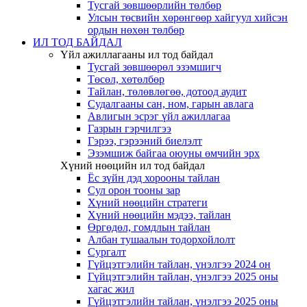
Тусгай зөвшөөрлийн төлбөр
Улсын төсвийн хөрөнгөөр хайгуул хийсэн
ордын нөхөн төлбөр
ИЛ ТОД БАЙДАЛ
Үйл ажиллагааны ил тод байдал
Тусгай зөвшөөрөл эзэмшигч
Төсөл, хөтөлбөр
Тайлан, төлөвлөгөө, дотоод аудит
Судалгааны сан, ном, гарын авлага
Авлигын эсрэг үйл ажиллагаа
Газрын гэрчилгээ
Гэрээ, гэрээний биелэлт
Эзэмшиж байгаа оюуны өмчийн эрх
Хүний нөөцийн ил тод байдал
Ёс зүйн дэд хорооны тайлан
Сул орон тооны зар
Хүний нөөцийн стратеги
Хүний нөөцийн мэдээ, тайлан
Өргөдөл, гомдлын тайлан
Албан тушаалын тодорхойлолт
Сургалт
Гүйцэтгэлийн тайлан, үнэлгээ 2024 он
Гүйцэтгэлийн тайлан, үнэлгээ 2025 оны
хагас жил
Гүйцэтгэлийн тайлан, үнэлгээ 2025 оны