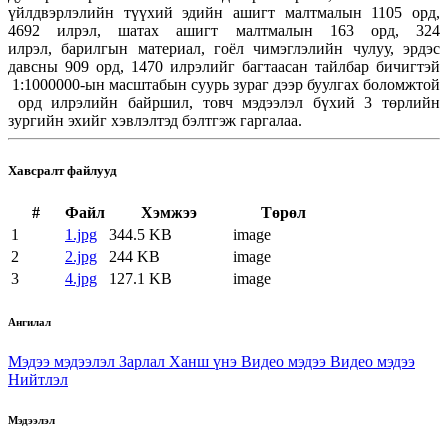
үйлдвэрлэлийн түүхий эдийн ашигт малтмалын 1105 орд,
4692 илрэл, шатах ашигт малтмалын 163 орд, 324
илрэл, барилгын материал, гоёл чимэглэлийн чулуу, эрдэс
давсны 909 орд, 1470 илрэлийг багтаасан тайлбар бичигтэй
1:1000000-ын масштабын суурь зураг дээр буулгах боломжтой
орд илрэлийн байршил, товч мэдээлэл бүхий 3 төрлийн
зургийн эхийг хэвлэлтэд бэлтгэж гаргалаа.
Хавсралт файлууд
#
Файл
Хэмжээ
Төрөл
1
1.jpg
344.5 KB
image
2
2.jpg
244 KB
image
3
4.jpg
127.1 KB
image
Ангилал
Мэдээ мэдээлэл
Зарлал
Ханш үнэ
Видео мэдээ
Видео мэдээ
Нийтлэл
Мэдээлэл