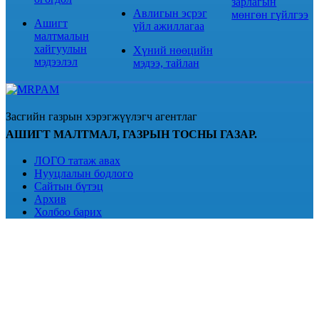
зарлагын
Авлигын эсрэг
мөнгөн гүйлгээ
Ашигт
үйл ажиллагаа
малтмалын
хайгуулын
Хүний нөөцийн
мэдээлэл
мэдээ, тайлан
Засгийн газрын хэрэгжүүлэгч агентлаг
АШИГТ МАЛТМАЛ, ГАЗРЫН ТОСНЫ ГАЗАР.
ЛОГО татаж авах
Нууцлалын бодлого
Сайтын бүтэц
Архив
Холбоо барих