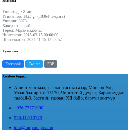
Мэдээлэл
Уншихад: ~8 мин
Үгийн тоо: 1423 үг (10364 тэмдэгт)
Уншсан: 6076
Хавсралт: 2 файл
Төрөл: Мэдээ мэдээлэл
Нийтэлсэн: 2018-03-15 00:00:00
Шинэчилсэн: 2024-11-15 12:28:57
Хуваалцах
Facebook
Twitter
PDF
Холбоо барих
Ашигт малтмал, газрын тосны газар, Монгол Улс,
Улаанбаатар хот 15170, Чингэлтэй дүүрэг, Барилгачдын
талбай-3, Засгийн газрын XII байр, баруун жигүүр
+976 77771900
976-11-310370
info@mrpam.gov.mn