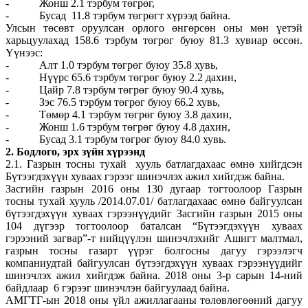
- Жонш 2.1 тэрбум төгрөг,
- Бусад 11.8 тэрбум төгрөгт хүрээд байна.
Улсын төсөвт оруулсан орлого өнгөрсөн оны мөн үетэй
харьцуулахад 158.6 тэрбум төгрөг буюу 81.3 хувиар өссөн.
Үүнээс:
- Алт 1.0 тэрбум төгрөг буюу 35.8 хувь,
- Нүүрс 65.6 тэрбум төгрөг буюу 2.2 дахин,
- Цайр 7.8 тэрбум төгрөг буюу 90.4 хувь,
- Зэс 76.5 тэрбум төгрөг буюу 66.2 хувь,
- Төмөр 4.1 тэрбум төгрөг буюу 3.8 дахин,
- Жонш 1.6 тэрбум төгрөг буюу 4.8 дахин,
- Бусад 3.1 тэрбум төгрөг буюу 84.0 хувь.
2. Бодлого, эрх зүйн хүрээнд
2.1. Газрын тосны тухай хууль батлагдахаас өмнө хийгдсэн
Бүтээгдэхүүн хуваах гэрээг шинэчлэх ажил хийгдэж байна.
Засгийн газрын 2016 оны 130 дугаар тогтоолоор Газрын
тосны тухай хууль /2014.07.01/ батлагдахаас өмнө байгуулсан
бүтээгдэхүүн хуваах гэрээнүүдийг Засгийн газрын 2015 оны
104 дүгээр тогтоолоор баталсан “Бүтээгдэхүүн хуваах
гэрээний загвар”-т нийцүүлэн шинэчлэхийг Ашигт малтмал,
газрын тосны газарт үүрэг болгосны дагуу гэрээлэгч
компаниудтай байгуулсан бүтээгдэхүүн хуваах гэрээнүүдийг
шинэчлэх ажил хийгдэж байна. 2018 оны 3-р сарын 14-ний
байдлаар 6 гэрээг шинэчлэн байгуулаад байна.
АМГТГ-ын 2018 оны үйл ажиллагааны төлөвлөгөөний дагуу