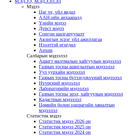
МЭДЭЭ, МЭДЭЭЛЭЛ
Мэдээ
Цаг үе, үйл явдал
ААН-ийн анхааралд
Үнийн мэдээ
Дүрст мэдээ
Сонгон шалгаруулалт
Авлигын эсрэг үйл ажиллагаа
Нээлттэй өгөгдөл
Архив
Салбарын мэдээлэл
Ашигт малтмалын хайгуулын мэдээлэл
Газрын тосны ашиглалтын мэдээлэл
Уул уурхайн мэдээлэл
Газрын тосны бүтээгдэхүүний мэдээлэл
Нүүрсний мэдээлэл
Лабораторийн мэдээлэл
Газрын тосны эрэл, хайгуулын мэдээлэл
Кадастрын мэдээлэл
Цөмийн болон цацрагийн хяналтын
мэдээлэл
Статистик мэдээ
Статистик мэдээ 2026 он
Статистик мэдээ 2025 он
Статистик мэдээ 2024 он