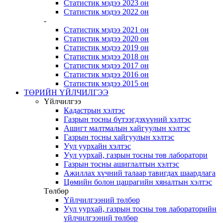
Статистик мэдээ 2023 он
Статистик мэдээ 2022 он
-
Статистик мэдээ 2021 он
Статистик мэдээ 2020 он
Статистик мэдээ 2019 он
Статистик мэдээ 2018 он
Статистик мэдээ 2017 он
Статистик мэдээ 2016 он
Статистик мэдээ 2015 он
ТӨРИЙН ҮЙЛЧИЛГЭЭ
Үйлчилгээ
Кадастрын хэлтэс
Газрын тосны бүтээгдэхүүний хэлтэс
Ашигт малтмалын хайгуулын хэлтэс
Газрын тосны хайгуулын хэлтэс
Уул уурхайн хэлтэс
Уул уурхай, газрын тосны төв лаборатори
Газрын тосны ашиглалтын хэлтэс
Ажиллах хүчний талаар тавигдах шаардлага
Цөмийн болон цацрагийн хяналтын хэлтэс
Төлбөр
Үйлчилгээний төлбөр
Уул уурхай, газрын тосны төв лабораторийн
үйлчилгээний төлбөр