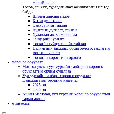
жилийн эцэс
Төсөв, санхүү, худалдан авах ажиллагааны ил тод
байдал
Шилэн дансны мэдээ
Батлагдсан төсөв
Санхүүгийн тайлан
Аудитын дүгнэлт, тайлан
Худалдан авах ажиллагаа
Тендерийн урилга
Төсвийн гүйцэтгэлийн тайлан
Цалингийн зардлаас бусад орлого, зарлагын
мөнгөн гүйлгээ
Төсвийн хөрөнгийн орлого
хөрөнгө оруулалт
Монгол улсын уул уурхайн салбарын хөрөнгө
оруулалтын орчны судалгаа
Уул уурхайн салбарт хөрөнгө оруулалт
шаардлагатай төслийн мэдээлэл
2025 он
2026 он
Ашигт малтмал, уул уурхайн хөрөнгө оруулалтын
гарын авлага
e-zasag.mn