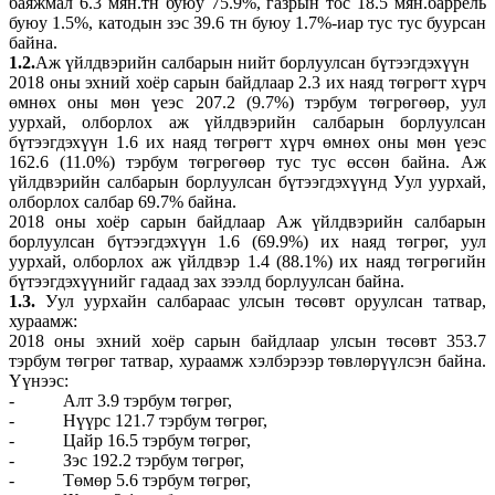
баяжмал 6.3 мян.тн буюу 75.9%, газрын тос 18.5 мян.баррель
буюу 1.5%, катодын зэс 39.6 тн буюу 1.7%-иар тус тус буурсан
байна.
1.2.
Аж үйлдвэрийн салбарын нийт борлуулсан бүтээгдэхүүн
2018 оны эхний хоёр сарын байдлаар 2.3 их наяд төгрөгт хүрч
өмнөх оны мөн үеэс 207.2 (9.7%) тэрбум төгрөгөөр, уул
уурхай, олборлох аж үйлдвэрийн салбарын борлуулсан
бүтээгдэхүүн 1.6 их наяд төгрөгт хүрч өмнөх оны мөн үеэс
162.6 (11.0%) тэрбум төгрөгөөр тус тус өссөн байна. Аж
үйлдвэрийн салбарын борлуулсан бүтээгдэхүүнд Уул уурхай,
олборлох салбар 69.7% байна.
2018 оны хоёр сарын байдлаар Аж үйлдвэрийн салбарын
борлуулсан бүтээгдэхүүн 1.6 (69.9%) их наяд төгрөг, уул
уурхай, олборлох аж үйлдвэр 1.4 (88.1%) их наяд төгрөгийн
бүтээгдэхүүнийг гадаад зах зээлд борлуулсан байна.
1.3.
Уул уурхайн салбараас улсын төсөвт оруулсан татвар,
хураамж:
2018 оны эхний хоёр сарын байдлаар улсын төсөвт 353.7
тэрбум төгрөг татвар, хураамж хэлбэрээр төвлөрүүлсэн байна.
Үүнээс:
- Алт 3.9 тэрбум төгрөг,
- Нүүрс 121.7 тэрбум төгрөг,
- Цайр 16.5 тэрбум төгрөг,
- Зэс 192.2 тэрбум төгрөг,
- Төмөр 5.6 тэрбум төгрөг,