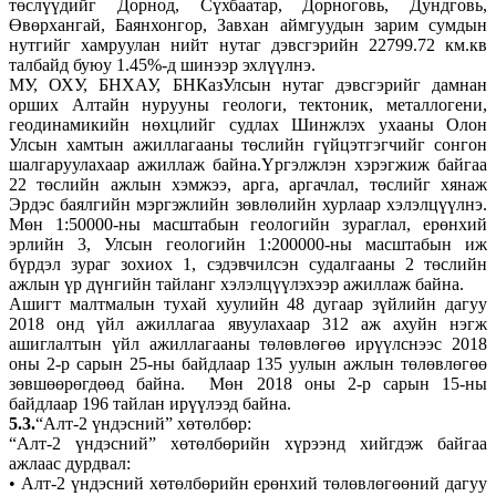
төслүүдийг Дорнод, Сүхбаатар, Дорноговь, Дундговь,
Өвөрхангай, Баянхонгор, Завхан аймгуудын зарим сумдын
нутгийг хамруулан нийт нутаг дэвсгэрийн 22799.72 км.кв
талбайд буюу 1.45%-д шинээр эхлүүлнэ.
МУ, ОХУ, БНХАУ, БНКазУлсын нутаг дэвсгэрийг дамнан
орших Алтайн нурууны геологи, тектоник, металлогени,
геодинамикийн нөхцлийг судлах Шинжлэх ухааны Олон
Улсын хамтын ажиллагааны төслийн гүйцэтгэгчийг сонгон
шалгаруулахаар ажиллаж байна.Үргэлжлэн хэрэгжиж байгаа
22 төслийн ажлын хэмжээ, арга, аргачлал, төслийг хянаж
Эрдэс баялгийн мэргэжлийн зөвлөлийн хурлаар хэлэлцүүлнэ.
Мөн 1:50000-ны масштабын геологийн зураглал, ерөнхий
эрлийн 3, Улсын геологийн 1:200000-ны масштабын иж
бүрдэл зураг зохиох 1, сэдэвчилсэн судалгааны 2 төслийн
ажлын үр дүнгийн тайланг хэлэлцүүлэхээр ажиллаж байна.
Ашигт малтмалын тухай хуулийн 48 дугаар зүйлийн дагуу
2018 онд үйл ажиллагаа явуулахаар 312 аж ахуйн нэгж
ашиглалтын үйл ажиллагааны төлөвлөгөө ирүүлснээс 2018
оны 2-р сарын 25-ны байдлаар 135 уулын ажлын төлөвлөгөө
зөвшөөрөгдөөд байна. Мөн 2018 оны 2-р сарын 15-ны
байдлаар 196 тайлан ирүүлээд байна.
5.3.
“Алт-2 үндэсний” хөтөлбөр:
“Алт-2 үндэсний” хөтөлбөрийн хүрээнд хийгдэж байгаа
ажлаас дурдвал:
• Алт-2 үндэсний хөтөлбөрийн ерөнхий төлөвлөгөөний дагуу