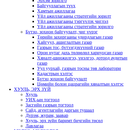
Эрхэм зорилго
Байгууллагын түүх
Хамтын ажиллагаа
Үйл ажиллагааны стратегийн зорилт
Үйл ажиллагааны тэргүүлэх чиглэл
Үйл ажиллагааны стратегийн зорилго
Бүтэц, зохион байгуулалт, чиг үүрэг
Төрийн захиргааны удирдлагын газар
Хайгуул, ашиглалтын газар
Газрын тос, бүтээгдэхүүний газар
Орон нутаг дахь төлөөлөл хариуцсан газар
Хяналт-шинжилгээ, үнэлгээ, дотоод аудитын
газар
Уул уурхай, газрын тосны төв лаборатори
Кадастрын хэлтэс
Бүтэц зохион байгуулалт
Цөмийн болон цацрагийн хяналтын хэлтэс
ХУУЛЬ, ЭРХ ЗҮЙ
Хууль
УИХ-ын тогтоол
Засгийн газрын тогтоол
Сайд, агентлагийн даргын тушаал
Дүрэм, журам, заавар
Хууль, эрх зүйн баримт бичгийн төсөл
Лавлагаа