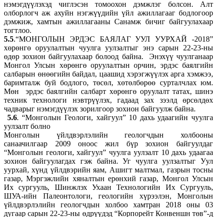
нэмэгдүүлэхэд чиглэсэн томоохон дэмжлэг болсон. Алт
олборлогч аж ахуйн нэгжүүдийн үйл ажиллагааг бодлогоор
дэмжиж, хамтын ажиллагааны Санамж бичиг байгуулахаар
тогтлоо.
5.5
.“МОНГОЛЫН ЭРДЭС БАЯЛАГ УУЛ УУРХАЙ -2018”
хөрөнгө оруулалтын чуулга уулзалтыг энэ сарын 22-23-ны
өдөр зохион байгуулахаар болоод байна. Энэхүү чуулганаар
Монгол Улсын хөрөнгө оруулалтын орчин, эрдэс баялгийн
салбарын өнөөгийн байдал, цаашид хэрэгжүүлэх арга хэмжээ,
баримталж буй бодлого, төсөл, хөтөлбөрөө сурталчлах юм.
Мөн эрдэс баялгийн салбарт хөрөнгө оруулалт татах, шинэ
техник технологи нэвтрүүлэх, гадаад зах зээлд өрсөлдөх
чадварыг нэмэгдүүлэх зорилгоор зохион байгуулж байна.
5.6
.
“Монголын Геологи, хайгуул” 10 дахь удаагийн чуулга
уулзалт болно
Монголын үйлдвэрлэлийн геологчдын холбооны
санаачилгаар 2009 оноос жил бүр зохион байгуулдаг
“Монголын геологи, хайгуул” чуулга уулзалт 10 дахь удаагаа
зохион байгуулагдах гэж байна. Уг чуулга уулзалтыг Уул
уурхай, хүнд үйлдвэрийн яам, Ашигт малтмал, газрын тосны
газар, Мэргэжлийн хяналтын ерөнхий газар, Монгол Улсын
Их сургууль, Шинжлэх Ухаан Технологийн Их Сургууль,
ШУА-ийн Палеонтологи, геологийн хүрээлэн, Монголын
үйлдвэрлэлийн геологчдын холбоо хамтран 2018 оны 03
дугаар сарын 22-23-ны өдрүүдэд “Корпорейт Конвеншн төв”-д