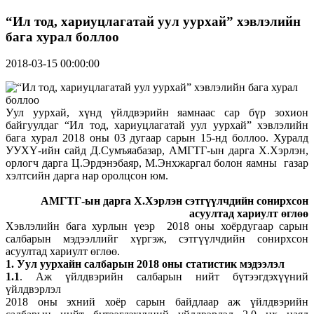
“Ил тод, хариуцлагатай уул уурхай” хэвлэлийн
бага хурал боллоо
2018-03-15 00:00:00
Уул уурхай, хүнд үйлдвэрийн яамнаас сар бүр зохион
байгуулдаг “Ил тод, хариуцлагатай уул уурхай” хэвлэлийн
бага хурал 2018 оны 03 дугаар сарын 15-нд боллоо. Хуралд
УУХҮ-ийн сайд Д.Сумъяабазар, АМГТГ-ын дарга Х.Хэрлэн,
орлогч дарга Ц.Эрдэнэбаяр, М.Энхжаргал болон яамны газар
хэлтсийн дарга нар оролцсон юм.
АМГТГ-ын дарга Х.Хэрлэн сэтгүүлчдийн сонирхсон
асуултад хариулт өглөө
Хэвлэлийн бага хурлын үеэр 2018 оны хоёрдугаар сарын
салбарын мэдээллийг хүргэж, сэтгүүлчдийн сонирхсон
асуултад хариулт өглөө.
1. Уул уурхайн салбарын 2018 оны статистик мэдээлэл
1.1
. Аж үйлдвэрийн салбарын нийт бүтээгдэхүүний
үйлдвэрлэл
2018 оны эхний хоёр сарын байдлаар аж үйлдвэрийн