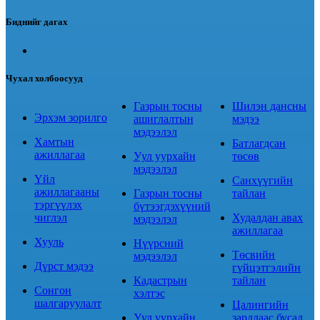
Биднийг дагах
Чухал холбоосууд
Газрын тосны
Шилэн дансны
Эрхэм зорилго
ашиглалтын
мэдээ
мэдээлэл
Хамтын
Батлагдсан
ажиллагаа
Уул уурхайн
төсөв
мэдээлэл
Үйл
Санхүүгийн
ажиллагааны
Газрын тосны
тайлан
тэргүүлэх
бүтээгдэхүүний
чиглэл
Худалдан авах
мэдээлэл
ажиллагаа
Хууль
Нүүрсний
Төсвийн
мэдээлэл
Дүрст мэдээ
гүйцэтгэлийн
Кадастрын
тайлан
Сонгон
хэлтэс
шалгаруулалт
Цалингийн
Уул уурхайн
зардлаас бусад