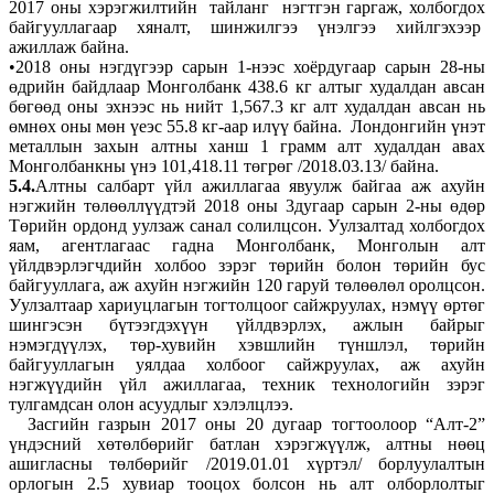
2017 оны хэрэгжилтийн тайланг нэгтгэн гаргаж, холбогдох
байгууллагаар хяналт, шинжилгээ үнэлгээ хийлгэхээр
ажиллаж байна.
•2018 оны нэгдүгээр сарын 1-нээс хоёрдугаар сарын 28-ны
өдрийн байдлаар Монголбанк 438.6 кг алтыг худалдан авсан
бөгөөд оны эхнээс нь нийт 1,567.3 кг алт худалдан авсан нь
өмнөх оны мөн үеэс 55.8 кг-аар илүү байна. Лондонгийн үнэт
металлын захын алтны ханш 1 грамм алт худалдан авах
Монголбанкны үнэ 101,418.11 төгрөг /2018.03.13/ байна.
5.4.
Алтны салбарт үйл ажиллагаа явуулж байгаа аж ахуйн
нэгжийн төлөөллүүдтэй 2018 оны 3дугаар сарын 2-ны өдөр
Төрийн ордонд уулзаж санал солилцсон. Уулзалтад холбогдох
яам, агентлагаас гадна Монголбанк, Монголын алт
үйлдвэрлэгчдийн холбоо зэрэг төрийн болон төрийн бус
байгууллага, аж ахуйн нэгжийн 120 гаруй төлөөлөл оролцсон.
Уулзалтаар хариуцлагын тогтолцоог сайжруулах, нэмүү өртөг
шингэсэн бүтээгдэхүүн үйлдвэрлэх, ажлын байрыг
нэмэгдүүлэх, төр-хувийн хэвшлийн түншлэл, төрийн
байгууллагын уялдаа холбоог сайжруулах, аж ахуйн
нэгжүүдийн үйл ажиллагаа, техник технологийн зэрэг
тулгамдсан олон асуудлыг хэлэлцлээ.
Засгийн газрын 2017 оны 20 дугаар тогтоолоор “Алт-2”
үндэсний хөтөлбөрийг батлан хэрэгжүүлж, алтны нөөц
ашигласны төлбөрийг /2019.01.01 хүртэл/ борлуулалтын
орлогын 2.5 хувиар тооцох болсон нь алт олборлолтыг