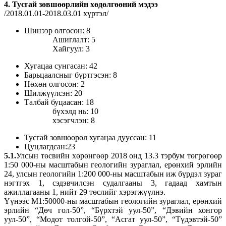
4. Тусгай зөвшөөрлийн хөдөлгөөний мэдээ
/2018.01.01-2018.03.01 хүртэл/
Шинээр олгосон: 8
Ашиглалт: 5
Хайгуул: 3
Хугацаа сунгасан: 42
Барьцаалсныг бүртгэсэн: 8
Нөхөн олгосон: 2
Шилжүүлсэн: 20
Талбай буцаасан: 18
бүхэлд нь: 10
хэсэгчлэн: 8
Тусгай зөвшөөрөл хугацаа дууссан: 11
Цуцлагдсан:23
5.1.
Улсын төсвийн хөрөнгөөр 2018 онд 13.3 тэрбум төгрөгөөр
1:50 000-ны масштабын геологийн зураглал, ерөнхий эрлийн
24, улсын геологийн 1:200 000-ны масштабын иж бүрдэл зураг
нэгтгэх 1, сэдэвчилсэн судалгааны 3, гадаад хамтын
ажиллагааны 1, нийт 29 төслийг хэрэгжүүлнэ.
Үүнээс М1:50000-ны масштабын геологийн зураглал, ерөнхий
эрлийн “Дөч гол-50”, “Бүрхтэй уул-50”, “Дэвийн хонгор
уул-50”, “Модот толгой-50”, “Асгат уул-50”, “Түдэвтэй-50”