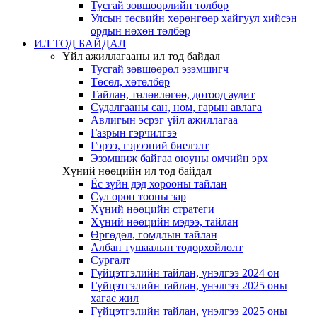
Тусгай зөвшөөрлийн төлбөр
Улсын төсвийн хөрөнгөөр хайгуул хийсэн
ордын нөхөн төлбөр
ИЛ ТОД БАЙДАЛ
Үйл ажиллагааны ил тод байдал
Тусгай зөвшөөрөл эзэмшигч
Төсөл, хөтөлбөр
Тайлан, төлөвлөгөө, дотоод аудит
Судалгааны сан, ном, гарын авлага
Авлигын эсрэг үйл ажиллагаа
Газрын гэрчилгээ
Гэрээ, гэрээний биелэлт
Эзэмшиж байгаа оюуны өмчийн эрх
Хүний нөөцийн ил тод байдал
Ёс зүйн дэд хорооны тайлан
Сул орон тооны зар
Хүний нөөцийн стратеги
Хүний нөөцийн мэдээ, тайлан
Өргөдөл, гомдлын тайлан
Албан тушаалын тодорхойлолт
Сургалт
Гүйцэтгэлийн тайлан, үнэлгээ 2024 он
Гүйцэтгэлийн тайлан, үнэлгээ 2025 оны
хагас жил
Гүйцэтгэлийн тайлан, үнэлгээ 2025 оны