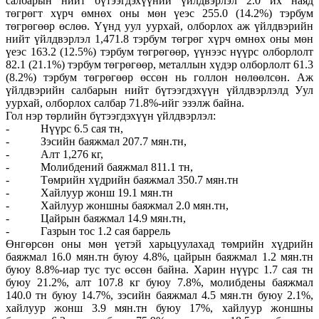
салбарын нийт бүтээгдэхүүний үйлдвэрлэл 2.0 их наяд
төгрөгт хүрч өмнөх оны мөн үеэс 255.0 (14.2%) тэрбум
төгрөгөөр өслөө. Үүнд уул уурхай, олборлох аж үйлдвэрийн
нийт үйлдвэрлэл 1,471.8 тэрбум төгрөг хүрч өмнөх оны мөн
үеэс 163.2 (12.5%) тэрбум төгрөгөөр, үүнээс нүүрс олборлолт
82.1 (21.1%) тэрбум төгрөгөөр, металлын хүдэр олборлолт 61.3
(8.2%) тэрбум төгрөгөөр өссөн нь голлон нөлөөлсөн. Аж
үйлдвэрийн салбарын нийт бүтээгдэхүүн үйлдвэрлэлд Уул
уурхай, олборлох салбар 71.8%-ийг эзэлж байна.
Гол нэр төрлийн бүтээгдэхүүн үйлдвэрлэл:
- Нүүрс 6.5 сая тн,
- Зэсийн баяжмал 207.7 мян.тн,
- Алт 1,276 кг,
- Молибдений баяжмал 811.1 тн,
- Төмрийн хүдрийн баяжмал 350.7 мян.тн
- Хайлуур жонш 19.1 мян.тн
- Хайлуур жоншны баяжмал 2.0 мян.тн,
- Цайрын баяжмал 14.9 мян.тн,
- Газрын тос 1.2 сая баррель
Өнгөрсөн оны мөн үетэй харьцуулахад төмрийн хүдрийн
баяжмал 16.0 мян.тн буюу 4.8%, цайрын баяжмал 1.2 мян.тн
буюу 8.8%-иар тус тус өссөн байна. Харин нүүрс 1.7 сая тн
буюу 21.2%, алт 107.8 кг буюу 7.8%, молибдены баяжмал
140.0 тн буюу 14.7%, зэсийн баяжмал 4.5 мян.тн буюу 2.1%,
хайлуур жонш 3.9 мян.тн буюу 17%, хайлуур жоншны