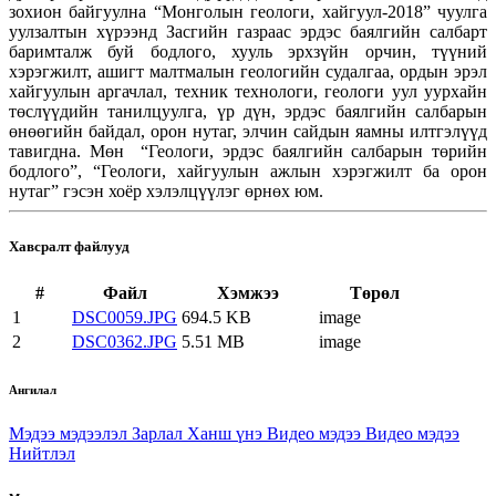
зохион байгуулна “Монголын геологи, хайгуул-2018” чуулга
уулзалтын хүрээнд Засгийн газраас эрдэс баялгийн салбарт
баримталж буй бодлого, хууль эрхзүйн орчин, түүний
хэрэгжилт, ашигт малтмалын геологийн судалгаа, ордын эрэл
хайгуулын аргачлал, техник технологи, геологи уул уурхайн
төслүүдийн танилцуулга, үр дүн, эрдэс баялгийн салбарын
өнөөгийн байдал, орон нутаг, элчин сайдын яамны илтгэлүүд
тавигдна. Мөн “Геологи, эрдэс баялгийн салбарын төрийн
бодлого”, “Геологи, хайгуулын ажлын хэрэгжилт ба орон
нутаг” гэсэн хоёр хэлэлцүүлэг өрнөх юм.
Хавсралт файлууд
#
Файл
Хэмжээ
Төрөл
1
DSC0059.JPG
694.5 KB
image
2
DSC0362.JPG
5.51 MB
image
Ангилал
Мэдээ мэдээлэл
Зарлал
Ханш үнэ
Видео мэдээ
Видео мэдээ
Нийтлэл