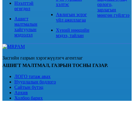
Нээлттэй
хэлтэс
орлого,
өгөгдөл
зарлагын
Авлигын эсрэг
мөнгөн гүйлгээ
Ашигт
үйл ажиллагаа
малтмалын
хайгуулын
Хүний нөөцийн
мэдээлэл
мэдээ, тайлан
Засгийн газрын хэрэгжүүлэгч агентлаг
АШИГТ МАЛТМАЛ, ГАЗРЫН ТОСНЫ ГАЗАР.
ЛОГО татаж авах
Нууцлалын бодлого
Сайтын бүтэц
Архив
Холбоо барих