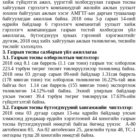
хийж гүйцэтгэх ажил, үүрэгтэй холбогдуулан газрын тосны
хайгуулын гэрээлэгч компаниудтай жилийн ажлын уулзалт
зохион байгуулах ажлын хэсэг АМГТГ-ын даргын тушаалаар
байгуулагдан ажиллаж байна. 2018 оны 3-р сарын 14-ний
өдрийн байдлаар 6 гэрээлэгч компанитай уулзалт хийж
гэрээлэгч компаниудын газрын тостой холбогдсон үйл
ажиллагаа, бүтээгдэхүүн хуваах гэрээний хэрэгжилтийг
дүгнэж, 2018 онд хийх хайгуулын ажлын төлөвлөгөө, төсвийн
төслийг хэлэлцлээ.
3. Газрын тосны салбарын үйл ажиллагаа
3.1. Газрын тосны олборлолтын чиглэлээр:
2018 онд 8.1 сая баррель (1.1 сая тонн) газрын тос олборлож
223.4 тэрбум төгрөг төсөвт төвлөрүүлэхээр төлөвлөөд байна.
2018 оны 03 дугаар сарын 09-ний байдлаар 1.31сая баррель
(178 мянган тонн) тос олборлож төлөвлөгөө 16.22%-тай явж
байгаа бол 1.14 сая баррель (155 мянган тонн) экспортлож
төлөвлөгөө 14.12%-тай байна. Эхний улирлын байдлаар
улсын төсөвт 39.4 тэрбум төгрөг төвлөрүүлж 17.63%-ийн
гүйцэтгэлтэй байна.
3.2. Газрын тосны бүтээгдэхүүний хангамжийн чиглэлээр:
2018 оны 03 дугаар сарын 13-ны өдрийн байдлаар улсын
хэмжээнд дунджаар ердийн хэрэглээний 44 хоногийн газрын
тосны бүтээгдэхүүний нөөцтэй байгаа бөгөөд үүнээс А-80
автобензин 83, Аи-92 автобензин 25, дизелийн түлш 48, ТС-1
онгоцны түлш 28 хоногийн нөөцтэй байна.