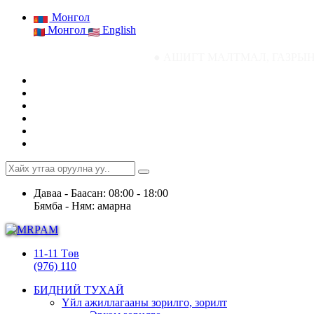
Монгол
Монгол
English
● АШИГТ МАЛТМАЛ, ГАЗРЫН ТОСНЫ ГАЗР
Даваа - Баасан: 08:00 - 18:00
Бямба - Ням: амарна
11-11 Төв
(976) 110
БИДНИЙ ТУХАЙ
Үйл ажиллагааны зорилго, зорилт