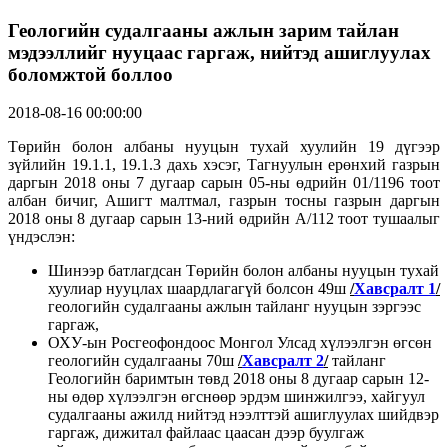
Геологийн судалгааны ажлын зарим тайлан
мэдээллийг нууцаас гаргаж, нийтэд ашиглуулах
боломжтой боллоо
2018-08-16 00:00:00
Төрийн болон албаны нууцын тухай хуулийн 19 дүгээр
зүйлийн 19.1.1, 19.1.3 дахь хэсэг, Тагнуулын ерөнхий газрын
даргын 2018 оны 7 дугаар сарын 05-ны өдрийн 01/1196 тоот
албан бичиг, Ашигт малтмал, газрын тосны газрын даргын
2018 оны 8 дугаар сарын 13-ний өдрийн А/112 тоот тушаалыг
үндэслэн:
Шинээр батлагдсан Төрийн болон албаны нууцын тухай
хуулиар нууцлах шаардлагагүй болсон 49ш
/
Хавсралт 1
/
геологийн судалгааны ажлын тайланг нууцын зэргээс
гаргаж,
ОХУ-ын Росгеофондоос Монгол Улсад хүлээлгэн өгсөн
геологийн судалгааны 70ш
/
Хавсралт 2
/
тайланг
Геологийн баримтын төвд 2018 оны 8 дугаар сарын 12-
ны өдөр хүлээлгэн өгснөөр эрдэм шинжилгээ, хайгуул
судалгааны ажилд нийтэд нээлттэй ашиглуулах шийдвэр
гаргаж, дижитал файлаас цаасан дээр буулгаж