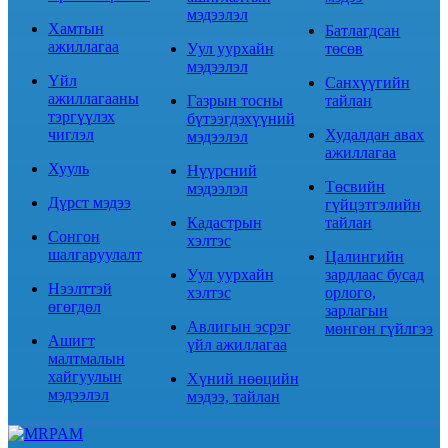
мэдээлэл
Хамтын
Батлагдсан
ажиллагаа
Уул уурхайн
төсөв
мэдээлэл
Үйл
Санхүүгийн
ажиллагааны
Газрын тосны
тайлан
тэргүүлэх
бүтээгдэхүүний
чиглэл
Худалдан авах
мэдээлэл
ажиллагаа
Хууль
Нүүрсний
Төсвийн
мэдээлэл
Дүрст мэдээ
гүйцэтгэлийн
Кадастрын
тайлан
Сонгон
хэлтэс
шалгаруулалт
Цалингийн
Уул уурхайн
зардлаас бусад
Нээлттэй
хэлтэс
орлого,
өгөгдөл
зарлагын
Авлигын эсрэг
мөнгөн гүйлгээ
Ашигт
үйл ажиллагаа
малтмалын
хайгуулын
Хүний нөөцийн
мэдээлэл
мэдээ, тайлан