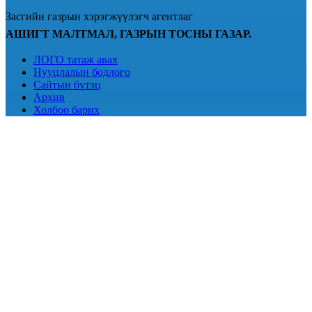
Засгийн газрын хэрэгжүүлэгч агентлаг
АШИГТ МАЛТМАЛ, ГАЗРЫН ТОСНЫ ГАЗАР.
ЛОГО татаж авах
Нууцлалын бодлого
Сайтын бүтэц
Архив
Холбоо барих