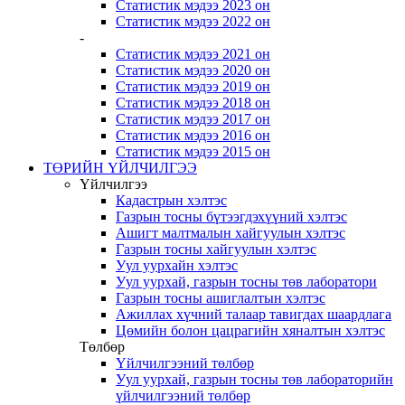
Статистик мэдээ 2023 он
Статистик мэдээ 2022 он
-
Статистик мэдээ 2021 он
Статистик мэдээ 2020 он
Статистик мэдээ 2019 он
Статистик мэдээ 2018 он
Статистик мэдээ 2017 он
Статистик мэдээ 2016 он
Статистик мэдээ 2015 он
ТӨРИЙН ҮЙЛЧИЛГЭЭ
Үйлчилгээ
Кадастрын хэлтэс
Газрын тосны бүтээгдэхүүний хэлтэс
Ашигт малтмалын хайгуулын хэлтэс
Газрын тосны хайгуулын хэлтэс
Уул уурхайн хэлтэс
Уул уурхай, газрын тосны төв лаборатори
Газрын тосны ашиглалтын хэлтэс
Ажиллах хүчний талаар тавигдах шаардлага
Цөмийн болон цацрагийн хяналтын хэлтэс
Төлбөр
Үйлчилгээний төлбөр
Уул уурхай, газрын тосны төв лабораторийн
үйлчилгээний төлбөр