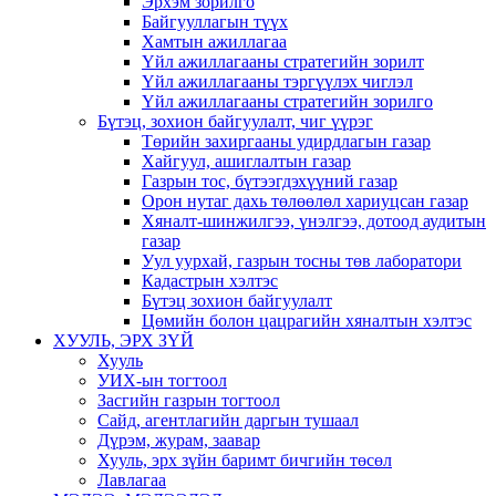
Эрхэм зорилго
Байгууллагын түүх
Хамтын ажиллагаа
Үйл ажиллагааны стратегийн зорилт
Үйл ажиллагааны тэргүүлэх чиглэл
Үйл ажиллагааны стратегийн зорилго
Бүтэц, зохион байгуулалт, чиг үүрэг
Төрийн захиргааны удирдлагын газар
Хайгуул, ашиглалтын газар
Газрын тос, бүтээгдэхүүний газар
Орон нутаг дахь төлөөлөл хариуцсан газар
Хяналт-шинжилгээ, үнэлгээ, дотоод аудитын
газар
Уул уурхай, газрын тосны төв лаборатори
Кадастрын хэлтэс
Бүтэц зохион байгуулалт
Цөмийн болон цацрагийн хяналтын хэлтэс
ХУУЛЬ, ЭРХ ЗҮЙ
Хууль
УИХ-ын тогтоол
Засгийн газрын тогтоол
Сайд, агентлагийн даргын тушаал
Дүрэм, журам, заавар
Хууль, эрх зүйн баримт бичгийн төсөл
Лавлагаа