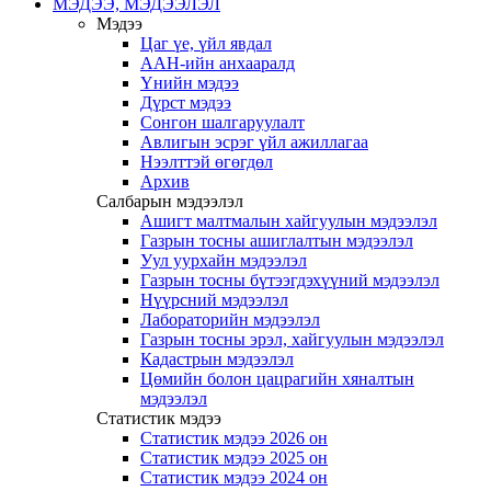
МЭДЭЭ, МЭДЭЭЛЭЛ
Мэдээ
Цаг үе, үйл явдал
ААН-ийн анхааралд
Үнийн мэдээ
Дүрст мэдээ
Сонгон шалгаруулалт
Авлигын эсрэг үйл ажиллагаа
Нээлттэй өгөгдөл
Архив
Салбарын мэдээлэл
Ашигт малтмалын хайгуулын мэдээлэл
Газрын тосны ашиглалтын мэдээлэл
Уул уурхайн мэдээлэл
Газрын тосны бүтээгдэхүүний мэдээлэл
Нүүрсний мэдээлэл
Лабораторийн мэдээлэл
Газрын тосны эрэл, хайгуулын мэдээлэл
Кадастрын мэдээлэл
Цөмийн болон цацрагийн хяналтын
мэдээлэл
Статистик мэдээ
Статистик мэдээ 2026 он
Статистик мэдээ 2025 он
Статистик мэдээ 2024 он