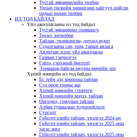
Тусгай зөвшөөрлийн төлбөр
Улсын төсвийн хөрөнгөөр хайгуул хийсэн
ордын нөхөн төлбөр
ИЛ ТОД БАЙДАЛ
Үйл ажиллагааны ил тод байдал
Тусгай зөвшөөрөл эзэмшигч
Төсөл, хөтөлбөр
Тайлан, төлөвлөгөө, дотоод аудит
Судалгааны сан, ном, гарын авлага
Авлигын эсрэг үйл ажиллагаа
Газрын гэрчилгээ
Гэрээ, гэрээний биелэлт
Эзэмшиж байгаа оюуны өмчийн эрх
Хүний нөөцийн ил тод байдал
Ёс зүйн дэд хорооны тайлан
Сул орон тооны зар
Хүний нөөцийн стратеги
Хүний нөөцийн мэдээ, тайлан
Өргөдөл, гомдлын тайлан
Албан тушаалын тодорхойлолт
Сургалт
Гүйцэтгэлийн тайлан, үнэлгээ 2024 он
Гүйцэтгэлийн тайлан, үнэлгээ 2025 оны
хагас жил
Гүйцэтгэлийн тайлан, үнэлгээ 2025 оны