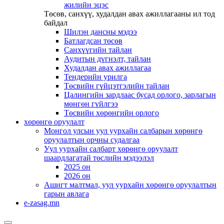
жилийн эцэс
Төсөв, санхүү, худалдан авах ажиллагааны ил тод
байдал
Шилэн дансны мэдээ
Батлагдсан төсөв
Санхүүгийн тайлан
Аудитын дүгнэлт, тайлан
Худалдан авах ажиллагаа
Тендерийн урилга
Төсвийн гүйцэтгэлийн тайлан
Цалингийн зардлаас бусад орлого, зарлагын
мөнгөн гүйлгээ
Төсвийн хөрөнгийн орлого
хөрөнгө оруулалт
Монгол улсын уул уурхайн салбарын хөрөнгө
оруулалтын орчны судалгаа
Уул уурхайн салбарт хөрөнгө оруулалт
шаардлагатай төслийн мэдээлэл
2025 он
2026 он
Ашигт малтмал, уул уурхайн хөрөнгө оруулалтын
гарын авлага
e-zasag.mn