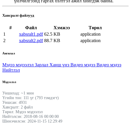
үйлчилгээнд гаргах бэлтгэл ажил хийгдэж байна.
Хавсралт файлууд
#
Файл
Хэмжээ
Төрөл
1
xabsralt1.pdf
62.5 KB
application
2
xabsralt2.pdf
88.7 KB
application
Ангилал
Мэдээ мэдээлэл
Зарлал
Ханш үнэ
Видео мэдээ
Видео мэдээ
Нийтлэл
Мэдээлэл
Уншихад: ~1 мин
Үгийн тоо: 111 үг (793 тэмдэгт)
Уншсан: 4931
Хавсралт: 2 файл
Төрөл: Мэдээ мэдээлэл
Нийтэлсэн: 2018-08-16 00:00:00
Шинэчилсэн: 2024-11-15 12:29:49