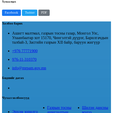
Хуваалцах
Facebook
Twitter
PDF
Холбоо барих
Ашигт малтмал, газрын тосны газар, Монгол Улс,
Улаанбаатар хот 15170, Чингэлтэй дүүрэг, Барилгачдын
талбай-3, Засгийн газрын XII байр, баруун жигүүр
+976 77771900
976-11-310370
info@mrpam.gov.mn
Биднийг дагах
Чухал холбоосууд
Газрын тосны
Шилэн дансны
Эрхэм зорилго
ашиглалтын
мэдээ