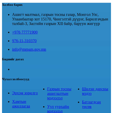
Холбоо барих
Ашигт малтмал, газрын тосны газар, Монгол Улс,
Улаанбаатар хот 15170, Чингэлтэй дүүрэг, Барилгачдын
талбай-3, Засгийн газрын XII байр, баруун жигүүр
+976 77771900
976-11-310370
info@mrpam.gov.mn
Биднийг дагах
Чухал холбоосууд
Газрын тосны
Шилэн дансны
Эрхэм зорилго
ашиглалтын
мэдээ
мэдээлэл
Хамтын
Батлагдсан
ажиллагаа
Уул уурхайн
төсөв
мэдээлэл