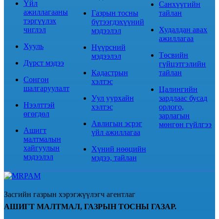
Үйл
Санхүүгийн
ажиллагааны
Газрын тосны
тайлан
тэргүүлэх
бүтээгдэхүүний
чиглэл
Худалдан авах
мэдээлэл
ажиллагаа
Хууль
Нүүрсний
Төсвийн
мэдээлэл
Дүрст мэдээ
гүйцэтгэлийн
Кадастрын
тайлан
Сонгон
хэлтэс
шалгаруулалт
Цалингийн
Уул уурхайн
зардлаас бусад
Нээлттэй
хэлтэс
орлого,
өгөгдөл
зарлагын
Авлигын эсрэг
мөнгөн гүйлгээ
Ашигт
үйл ажиллагаа
малтмалын
хайгуулын
Хүний нөөцийн
мэдээлэл
мэдээ, тайлан
Засгийн газрын хэрэгжүүлэгч агентлаг
АШИГТ МАЛТМАЛ, ГАЗРЫН ТОСНЫ ГАЗАР.