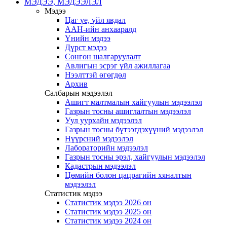
МЭДЭЭ, МЭДЭЭЛЭЛ
Мэдээ
Цаг үе, үйл явдал
ААН-ийн анхааралд
Үнийн мэдээ
Дүрст мэдээ
Сонгон шалгаруулалт
Авлигын эсрэг үйл ажиллагаа
Нээлттэй өгөгдөл
Архив
Салбарын мэдээлэл
Ашигт малтмалын хайгуулын мэдээлэл
Газрын тосны ашиглалтын мэдээлэл
Уул уурхайн мэдээлэл
Газрын тосны бүтээгдэхүүний мэдээлэл
Нүүрсний мэдээлэл
Лабораторийн мэдээлэл
Газрын тосны эрэл, хайгуулын мэдээлэл
Кадастрын мэдээлэл
Цөмийн болон цацрагийн хяналтын
мэдээлэл
Статистик мэдээ
Статистик мэдээ 2026 он
Статистик мэдээ 2025 он
Статистик мэдээ 2024 он