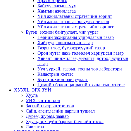
Эрхэм зорилго
Байгууллагын түүх
Хамтын ажиллагаа
Үйл ажиллагааны стратегийн зорилт
Үйл ажиллагааны тэргүүлэх чиглэл
Үйл ажиллагааны стратегийн зорилго
Бүтэц, зохион байгуулалт, чиг үүрэг
Төрийн захиргааны удирдлагын газар
Хайгуул, ашиглалтын газар
Газрын тос, бүтээгдэхүүний газар
Орон нутаг дахь төлөөлөл хариуцсан газар
Хяналт-шинжилгээ, үнэлгээ, дотоод аудитын
газар
Уул уурхай, газрын тосны төв лаборатори
Кадастрын хэлтэс
Бүтэц зохион байгуулалт
Цөмийн болон цацрагийн хяналтын хэлтэс
ХУУЛЬ, ЭРХ ЗҮЙ
Хууль
УИХ-ын тогтоол
Засгийн газрын тогтоол
Сайд, агентлагийн даргын тушаал
Дүрэм, журам, заавар
Хууль, эрх зүйн баримт бичгийн төсөл
Лавлагаа