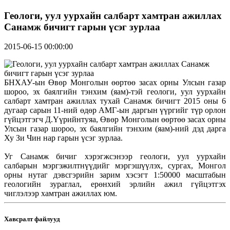
Геологи, уул уурхайн салбарт хамтран ажиллах
Санамж бичигт гарын үсэг зурлаа
2015-06-15 00:00:00
БНХАУ-ын Өвөр Монголын өөртөө засах орны Улсын газар
шороо, эх баялгийн тэнхим (яам)-тэй геологи, уул уурхайн
салбарт хамтран ажиллах тухай Санамж бичигт 2015 оны 6
дугаар сарын 11-ний өдөр АМГ-ын даргын үүргийг түр орлон
гүйцэтгэгч Д.Үүрийнтуяа, Өвөр Монголын өөртөө засах орны
Улсын газар шороо, эх баялгийн тэнхим (яам)-ний дэд дарга
Ху Зи Чин нар гарын үсэг зурлаа.
Уг Санамж бичиг хэрэгжсэнээр геологи, уул уурхайн
салбарын мэргэжилтнүүдийг мэргэшүүлэх, сургах, Монгол
орны нутаг дэвсгэрийн зарим хэсэгт 1:50000 масштабын
геологийн зураглал, ерөнхий эрлийн ажил гүйцэтгэх
чиглэлээр хамтран ажиллах юм.
Хавсралт файлууд