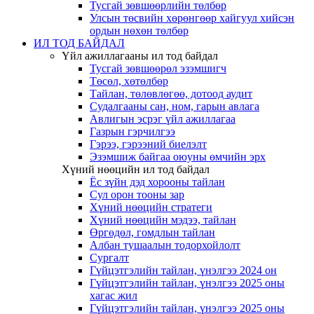
Тусгай зөвшөөрлийн төлбөр
Улсын төсвийн хөрөнгөөр хайгуул хийсэн
ордын нөхөн төлбөр
ИЛ ТОД БАЙДАЛ
Үйл ажиллагааны ил тод байдал
Тусгай зөвшөөрөл эзэмшигч
Төсөл, хөтөлбөр
Тайлан, төлөвлөгөө, дотоод аудит
Судалгааны сан, ном, гарын авлага
Авлигын эсрэг үйл ажиллагаа
Газрын гэрчилгээ
Гэрээ, гэрээний биелэлт
Эзэмшиж байгаа оюуны өмчийн эрх
Хүний нөөцийн ил тод байдал
Ёс зүйн дэд хорооны тайлан
Сул орон тооны зар
Хүний нөөцийн стратеги
Хүний нөөцийн мэдээ, тайлан
Өргөдөл, гомдлын тайлан
Албан тушаалын тодорхойлолт
Сургалт
Гүйцэтгэлийн тайлан, үнэлгээ 2024 он
Гүйцэтгэлийн тайлан, үнэлгээ 2025 оны
хагас жил
Гүйцэтгэлийн тайлан, үнэлгээ 2025 оны