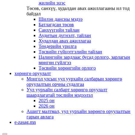
жилийн эцэс
Төсөв, санхүү, худалдан авах ажиллагааны ил тод
байдал
Шилэн дансны мэдээ
Батлагдсан төсөв
Санхүүгийн тайлан
Аудитын дүгнэлт, тайлан
Худалдан авах ажиллагаа
Тендерийн урилга
Төсвийн гүйцэтгэлийн тайлан
Цалингийн зардлаас бусад орлого, зарлагын
мөнгөн гүйлгээ
Төсвийн хөрөнгийн орлого
хөрөнгө оруулалт
Монгол улсын уул уурхайн салбарын хөрөнгө
оруулалтын орчны судалгаа
Уул уурхайн салбарт хөрөнгө оруулалт
шаардлагатай төслийн мэдээлэл
2025 он
2026 он
Ашигт малтмал, уул уурхайн хөрөнгө оруулалтын
гарын авлага
e-zasag.mn