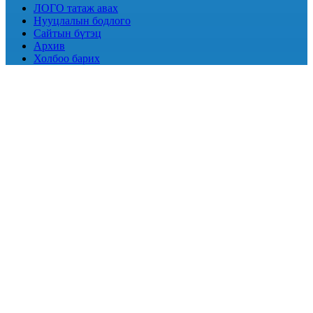
ЛОГО татаж авах
Нууцлалын бодлого
Сайтын бүтэц
Архив
Холбоо барих