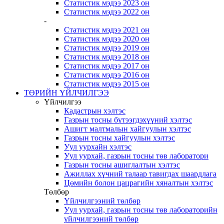
Статистик мэдээ 2023 он
Статистик мэдээ 2022 он
-
Статистик мэдээ 2021 он
Статистик мэдээ 2020 он
Статистик мэдээ 2019 он
Статистик мэдээ 2018 он
Статистик мэдээ 2017 он
Статистик мэдээ 2016 он
Статистик мэдээ 2015 он
ТӨРИЙН ҮЙЛЧИЛГЭЭ
Үйлчилгээ
Кадастрын хэлтэс
Газрын тосны бүтээгдэхүүний хэлтэс
Ашигт малтмалын хайгуулын хэлтэс
Газрын тосны хайгуулын хэлтэс
Уул уурхайн хэлтэс
Уул уурхай, газрын тосны төв лаборатори
Газрын тосны ашиглалтын хэлтэс
Ажиллах хүчний талаар тавигдах шаардлага
Цөмийн болон цацрагийн хяналтын хэлтэс
Төлбөр
Үйлчилгээний төлбөр
Уул уурхай, газрын тосны төв лабораторийн
үйлчилгээний төлбөр