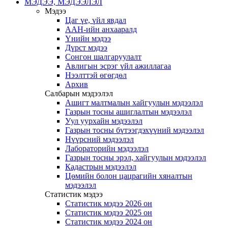
МЭДЭЭ, МЭДЭЭЛЭЛ
Мэдээ
Цаг үе, үйл явдал
ААН-ийн анхааралд
Үнийн мэдээ
Дүрст мэдээ
Сонгон шалгаруулалт
Авлигын эсрэг үйл ажиллагаа
Нээлттэй өгөгдөл
Архив
Салбарын мэдээлэл
Ашигт малтмалын хайгуулын мэдээлэл
Газрын тосны ашиглалтын мэдээлэл
Уул уурхайн мэдээлэл
Газрын тосны бүтээгдэхүүний мэдээлэл
Нүүрсний мэдээлэл
Лабораторийн мэдээлэл
Газрын тосны эрэл, хайгуулын мэдээлэл
Кадастрын мэдээлэл
Цөмийн болон цацрагийн хяналтын
мэдээлэл
Статистик мэдээ
Статистик мэдээ 2026 он
Статистик мэдээ 2025 он
Статистик мэдээ 2024 он