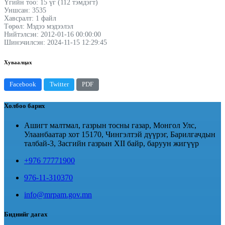
Үгийн тоо: 15 үг (112 тэмдэгт)
Уншсан: 3535
Хавсралт: 1 файл
Төрөл: Мэдээ мэдээлэл
Нийтэлсэн: 2012-01-16 00:00:00
Шинэчилсэн: 2024-11-15 12:29:45
Хуваалцах
Facebook
Twitter
PDF
Холбоо барих
Ашигт малтмал, газрын тосны газар, Монгол Улс,
Улаанбаатар хот 15170, Чингэлтэй дүүрэг, Барилгачдын
талбай-3, Засгийн газрын XII байр, баруун жигүүр
+976 77771900
976-11-310370
info@mrpam.gov.mn
Биднийг дагах