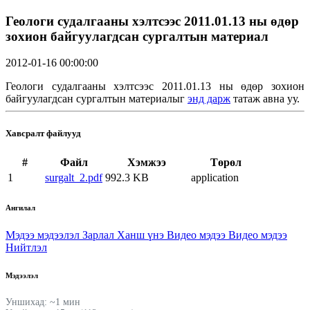
Геологи судалгааны хэлтсээс 2011.01.13 ны өдөр
зохион байгуулагдсан сургалтын материал
2012-01-16 00:00:00
Геологи судалгааны хэлтсээс 2011.01.13 ны өдөр зохион
байгуулагдсан сургалтын материалыг
энд дарж
татаж авна уу.
Хавсралт файлууд
#
Файл
Хэмжээ
Төрөл
1
surgalt_2.pdf
992.3 KB
application
Ангилал
Мэдээ мэдээлэл
Зарлал
Ханш үнэ
Видео мэдээ
Видео мэдээ
Нийтлэл
Мэдээлэл
Уншихад: ~1 мин