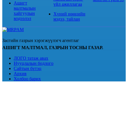
Ашигт
үйл ажиллагаа
малтмалын
хайгуулын
Хүний нөөцийн
мэдээлэл
мэдээ, тайлан
Засгийн газрын хэрэгжүүлэгч агентлаг
АШИГТ МАЛТМАЛ, ГАЗРЫН ТОСНЫ ГАЗАР.
ЛОГО татаж авах
Нууцлалын бодлого
Сайтын бүтэц
Архив
Холбоо барих