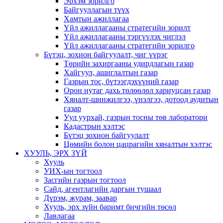
Эрхэм зорилго
Байгууллагын түүх
Хамтын ажиллагаа
Үйл ажиллагааны стратегийн зорилт
Үйл ажиллагааны тэргүүлэх чиглэл
Үйл ажиллагааны стратегийн зорилго
Бүтэц, зохион байгуулалт, чиг үүрэг
Төрийн захиргааны удирдлагын газар
Хайгуул, ашиглалтын газар
Газрын тос, бүтээгдэхүүний газар
Орон нутаг дахь төлөөлөл хариуцсан газар
Хяналт-шинжилгээ, үнэлгээ, дотоод аудитын
газар
Уул уурхай, газрын тосны төв лаборатори
Кадастрын хэлтэс
Бүтэц зохион байгуулалт
Цөмийн болон цацрагийн хяналтын хэлтэс
ХУУЛЬ, ЭРХ ЗҮЙ
Хууль
УИХ-ын тогтоол
Засгийн газрын тогтоол
Сайд, агентлагийн даргын тушаал
Дүрэм, журам, заавар
Хууль, эрх зүйн баримт бичгийн төсөл
Лавлагаа