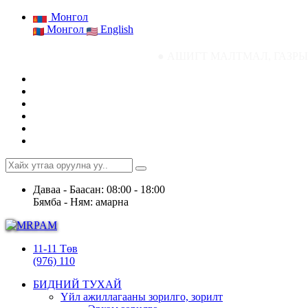
Монгол
Монгол
English
● АШИГТ МАЛТМАЛ, ГАЗРЫН ТОСНЫ ГА
Даваа - Баасан: 08:00 - 18:00
Бямба - Ням: амарна
11-11 Төв
(976) 110
БИДНИЙ ТУХАЙ
Үйл ажиллагааны зорилго, зорилт