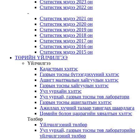
Статистик мэдээ 2023 он
Статистик мэдээ 2022 он
-
Статистик мэдээ 2021 он
Статистик мэдээ 2020 он
Статистик мэдээ 2019 он
Статистик мэдээ 2018 он
Статистик мэдээ 2017 он
Статистик мэдээ 2016 он
Статистик мэдээ 2015 он
ТӨРИЙН ҮЙЛЧИЛГЭЭ
Үйлчилгээ
Кадастрын хэлтэс
Газрын тосны бүтээгдэхүүний хэлтэс
Ашигт малтмалын хайгуулын хэлтэс
Газрын тосны хайгуулын хэлтэс
Уул уурхайн хэлтэс
Уул уурхай, газрын тосны төв лаборатори
Газрын тосны ашиглалтын хэлтэс
Ажиллах хүчний талаар тавигдах шаардлага
Цөмийн болон цацрагийн хяналтын хэлтэс
Төлбөр
Үйлчилгээний төлбөр
Уул уурхай, газрын тосны төв лабораторийн
үйлчилгээний төлбөр