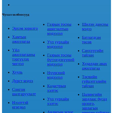
Чухал холбоосууд
Газрын тосны
Шилэн дансны
Эрхэм зорилго
ашиглалтын
мэдээ
мэдээлэл
Хамтын
Батлагдсан
ажиллагаа
Уул уурхайн
төсөв
мэдээлэл
Үйл
Санхүүгийн
ажиллагааны
Газрын тосны
тайлан
тэргүүлэх
бүтээгдэхүүний
чиглэл
Худалдан авах
мэдээлэл
ажиллагаа
Хууль
Нүүрсний
Төсвийн
мэдээлэл
Дүрст мэдээ
гүйцэтгэлийн
Кадастрын
тайлан
Сонгон
хэлтэс
шалгаруулалт
Цалингийн
Уул уурхайн
зардлаас бусад
Нээлттэй
хэлтэс
орлого,
өгөгдөл
зарлагын
Авлигын эсрэг
мөнгөн гүйлгээ