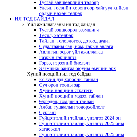
Тусгай зөвшөөрлийн төлбөр
Улсын төсвийн хөрөнгөөр хайгуул хийсэн
ордын нөхөн төлбөр
ИЛ ТОД БАЙДАЛ
Үйл ажиллагааны ил тод байдал
Тусгай зөвшөөрөл эзэмшигч
Төсөл, хөтөлбөр
Тайлан, төлөвлөгөө, дотоод аудит
Судалгааны сан, ном, гарын авлага
Авлигын эсрэг үйл ажиллагаа
Газрын гэрчилгээ
Гэрээ, гэрээний биелэлт
Эзэмшиж байгаа оюуны өмчийн эрх
Хүний нөөцийн ил тод байдал
Ёс зүйн дэд хорооны тайлан
Сул орон тооны зар
Хүний нөөцийн стратеги
Хүний нөөцийн мэдээ, тайлан
Өргөдөл, гомдлын тайлан
Албан тушаалын тодорхойлолт
Сургалт
Гүйцэтгэлийн тайлан, үнэлгээ 2024 он
Гүйцэтгэлийн тайлан, үнэлгээ 2025 оны
хагас жил
Гүйцэтгэлийн тайлан, үнэлгээ 2025 оны