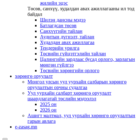
жилийн эцэс
Төсөв, санхүү, худалдан авах ажиллагааны ил тод
байдал
Шилэн дансны мэдээ
Батлагдсан төсөв
Санхүүгийн тайлан
Аудитын дүгнэлт, тайлан
Худалдан авах ажиллагаа
Тендерийн урилга
Төсвийн гүйцэтгэлийн тайлан
Цалингийн зардлаас бусад орлого, зарлагын
мөнгөн гүйлгээ
Төсвийн хөрөнгийн орлого
хөрөнгө оруулалт
Монгол улсын уул уурхайн салбарын хөрөнгө
оруулалтын орчны судалгаа
Уул уурхайн салбарт хөрөнгө оруулалт
шаардлагатай төслийн мэдээлэл
2025 он
2026 он
Ашигт малтмал, уул уурхайн хөрөнгө оруулалтын
гарын авлага
e-zasag.mn