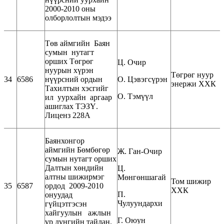
2000-2010 оны
олборлолтын мэдээ
Төв аймгийн Баян
сумын нутагт
орших Төгрөг
Ц. Очир
нуурын хүрэн
Төгрөг нуур
34
6586
нүүрсний ордын
О. Цэвэгсүрэн
энержи ХХК
Тахилтын хэсгийг
О. Тэмүүл
ил уурхайн аргаар
ашиглах ТЭЗҮ.
Лиценз 228А
Баянхонгор
аймгийн Бөмбөгөр
Ж. Ган-Очир
сумын нутагт орших
Далтын хөндийн
Ц.
алтны шижирмэг
Мөнгөншагай
Том шижир
35
6587
ордод 2009-2010
ХХК
П.
онуудад
Чулуундархи
гүйцэтгэсэн
хайгуулын ажлын
Г. Оюун
үр дүнгийн тайлан.