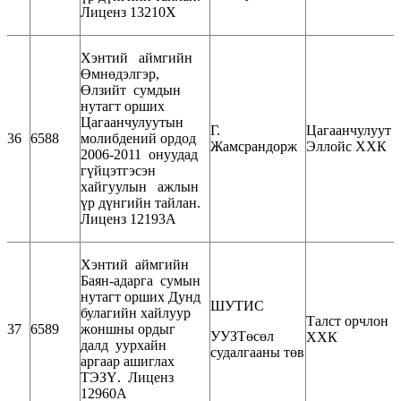
Лиценз 13210Х
Хэнтий аймгийн
Өмнөдэлгэр,
Өлзийт сумдын
нутагт орших
Цагаанчулуутын
Г.
Цагаанчулуут
36
6588
молибдений ордод
Жамсрандорж
Эллойс ХХК
2006-2011 онуудад
гүйцэтгэсэн
хайгуулын ажлын
үр дүнгийн тайлан.
Лиценз 12193А
Хэнтий аймгийн
Баян-адарга сумын
нутагт орших Дунд
ШУТИС
булагийн хайлуур
Талст орчлон
37
6589
жоншны ордыг
УУЗТөсөл
ХХК
далд уурхайн
судалгааны төв
аргаар ашиглах
ТЭЗҮ. Лиценз
12960А