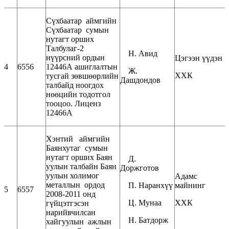
Сүхбаатар аймгийн
Сүхбаатар сумын
нутагт орших
Талбулаг-2
Н. Авид
нүүрсний ордын
Цэгээн үүдэн
4
6556
12446А ашиглалтын
Ж.
ХХК
тусгай зөвшөөрлийн
Дашдондов
талбайд ноогдох
нөөцийн тодотгол
тооцоо. Лиценз
12466А
Хэнтий аймгийн
Баянхутаг сумын
нутагт орших Баян
Д.
уулын талбайн Баян
Доржготов
уулын холимог
Адамс
металлын ордод
П. Наранхүү
майнинг
5
6557
2008-2011 онд
Ц. Мунаа
ХХК
гүйцэтгэсэн
нарийвчилсан
Н. Батдорж
хайгуулын ажлын