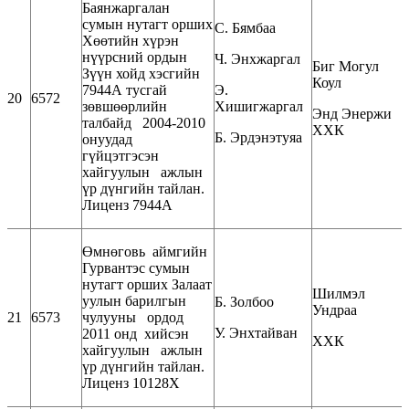
Баянжаргалан
сумын нутагт орших
С. Бямбаа
Хөөтийн хүрэн
нүүрсний ордын
Ч. Энхжаргал
Биг Могул
Зүүн хойд хэсгийн
Коул
7944А тусгай
Э.
20
6572
зөвшөөрлийн
Хишигжаргал
Энд Энержи
талбайд 2004-2010
ХХК
Б. Эрдэнэтуяа
онуудад
гүйцэтгэсэн
хайгуулын ажлын
үр дүнгийн тайлан.
Лиценз 7944А
Өмнөговь аймгийн
Гурвантэс сумын
нутагт орших Залаат
Шилмэл
уулын барилгын
Б. Золбоо
Ундраа
21
6573
чулууны ордод
У. Энхтайван
2011 онд хийсэн
ХХК
хайгуулын ажлын
үр дүнгийн тайлан.
Лиценз 10128Х