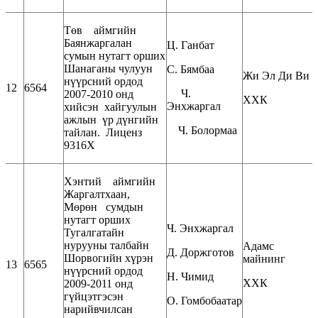
Төв аймгийн
Баянжаргалан
Ц. Ганбат
сумын нутагт орших
Шанаганы чулуун
С. Бямбаа
Жи Эл Ди Ви
нүүрсний ордод
12
6564
Ч.
2007-2010 онд
ХХК
Энхжаргал
хийсэн хайгуулын
ажлын үр дүнгийн
Ч. Болормаа
тайлан. Лиценз
9316Х
Хэнтий аймгийн
Жаргалтхаан,
Мөрөн сумдын
нутагт орших
Ч. Энхжаргал
Тугалгатайн
нурууны талбайн
Адамс
Д. Доржготов
Шорвогийн хүрэн
майнинг
13
6565
нүүрсний ордод
Н. Чимид
ХХК
2009-2011 онд
гүйцэтгэсэн
О. Гомбобаатар
нарийвчилсан