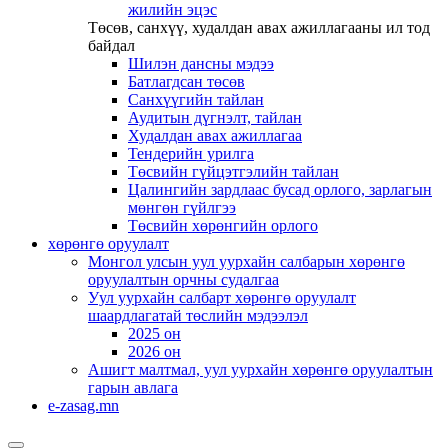
жилийн эцэс
Төсөв, санхүү, худалдан авах ажиллагааны ил тод
байдал
Шилэн дансны мэдээ
Батлагдсан төсөв
Санхүүгийн тайлан
Аудитын дүгнэлт, тайлан
Худалдан авах ажиллагаа
Тендерийн урилга
Төсвийн гүйцэтгэлийн тайлан
Цалингийн зардлаас бусад орлого, зарлагын
мөнгөн гүйлгээ
Төсвийн хөрөнгийн орлого
хөрөнгө оруулалт
Монгол улсын уул уурхайн салбарын хөрөнгө
оруулалтын орчны судалгаа
Уул уурхайн салбарт хөрөнгө оруулалт
шаардлагатай төслийн мэдээлэл
2025 он
2026 он
Ашигт малтмал, уул уурхайн хөрөнгө оруулалтын
гарын авлага
e-zasag.mn