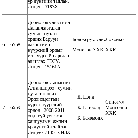
үр дүнгийн тайлан.
Лиценз 5183Х
Дорноговь аймгийн
Даланжаргалан
сумын нутагт
орших Баруун
Боловсруулсан:
Ловонко
6
6558
далангийн
Монслов ХХК
ХХК
нүүрсний ордыг
ил уурхайн аргаар
ашиглах ТЭЗҮ.
Лиценз 15161А
Дорноговь аймгийн
Алтанширээ сумын
нутагт орших
Д. Цэнд
Эрдэнэцогтын
Синотум
хүрэн нүүрсний
7
6559
Б. Ганболд
Монголиа
ордод 2008-2011
ХХК
онд гүйцэтгэсэн
Б. Баярмөнх
хайгуулын ажлын
үр дүнгийн тайлан.
Лиценз 7135, 7343Х