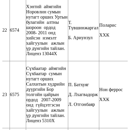
Хэнтий аймгийн
Норовлин сумын
нутагт орших Уртын
булагийн алтны
Т.
Поларис
шороон ордод
Түвшинжаргал
22
6574
2008- 2011 онд
ХХК
Б. Ариунзул
хийсэн нэмэлт
хайгуулын ажлын
үр дүнгийн тайлан.
Лиценз 13044Х
Сүхбаатар аймгийн
Сүхбаатар сумын
нутагт орших
Салхитын хүдрийн
П. Батхуяг
дүүргийн Бор
Нон феррос
23
6575
толгойн цайрын
Д. Лхагвадорж
ХХК
ордод 2007-2009
Л. Отгонбаяр
онд гүйцэтгэсэн
хайгуулын ажлын
үр дүнгийн тайлан.
Лиценз 5310Х