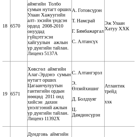
аймгийн Толбо
сумын нутагт орших
А. Готовсүрэн
Улаан Хажуугийн
алт- зэсийн үндсэн
Т. Намсрай
Эж Улаан
18
6570
ордод 2008-2010
Хатуу ХХК
Г. Бямбажаргал
онуудад
гүйцэтгэсэн
С. Алтансүх
хайгуулын ажлын
үр дүнгийн тайлан.
Лиценз 5137А
Хөвсгөл аймгийн
С. Алтангэрэл
Алаг-Эрдэнэ сумын
нутагт орших
Э.
Цагаанчулуутын
Атлантик
Өлзийхишиг
гантигийн ордын
трейд
19
6571
нөөцөд 2011 онд
Д. Болдхуяг
ххк
хийсэн дахин
үнэлгээний ажлын
Ц.
үр дүнгийн тайлан.
Дамдинсүрэн
Лиценз 11392Х
Дундговь аймгийн