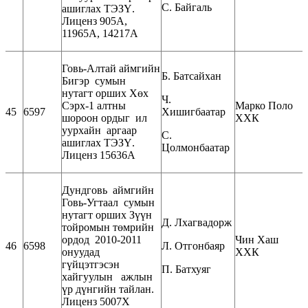
С. Байгаль
ашиглах ТЭЗҮ.
Лиценз 905А,
11965А, 14217А
Говь-Алтай аймгийн
Б. Батсайхан
Бигэр сумын
нутагт орших Хөх
Ч.
Сэрх-1 алтны
Марко Поло
45
6597
Хишигбаатар
шороон ордыг ил
ХХК
уурхайн аргаар
С.
ашиглах ТЭЗҮ.
Цолмонбаатар
Лиценз 15636А
Дундговь аймгийн
Говь-Угтаал сумын
нутагт орших Зүүн
Д. Лхагвадорж
тойромын төмрийн
ордод 2010-2011
Чин Хаш
46
6598
Л. Отгонбаяр
онуудад
ХХК
гүйцэтгэсэн
П. Батхуяг
хайгуулын ажлын
үр дүнгийн тайлан.
Лиценз 5007Х