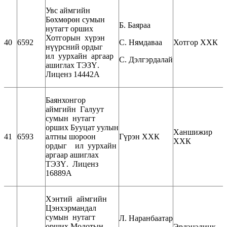
Увс аймгийн
Бөхмөрөн сумын
Б. Баяраа
нутагт орших
Хотгорын хүрэн
40
6592
С. Нямдаваа
Хотгор ХХК
нүүрсний ордыг
ил уурхайн аргаар
С. Дэлгэрдалай
ашиглах ТЭЗҮ.
Лиценз 14442А
Баянхонгор
аймгийн Галуут
сумын нутагт
орших Бууцат уулын
Ханшижир
41
6593
алтны шороон
Гүрэн ХХК
ХХК
ордыг ил уурхайн
аргаар ашиглах
ТЭЗҮ. Лиценз
16889А
Хэнтий аймгийн
Цэнхэрмандал
сумын нутагт
Л. Наранбаатар
орших Модотын
Эрдэнэлинк