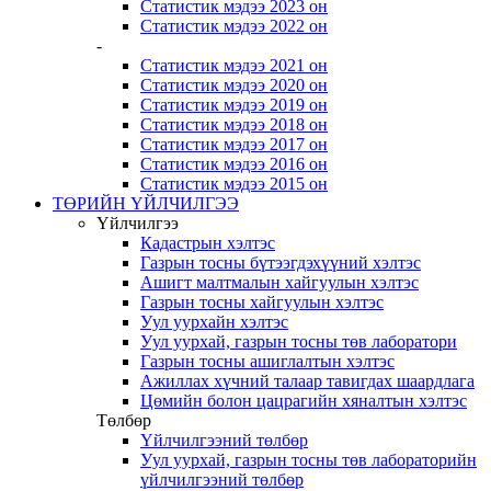
Статистик мэдээ 2023 он
Статистик мэдээ 2022 он
-
Статистик мэдээ 2021 он
Статистик мэдээ 2020 он
Статистик мэдээ 2019 он
Статистик мэдээ 2018 он
Статистик мэдээ 2017 он
Статистик мэдээ 2016 он
Статистик мэдээ 2015 он
ТӨРИЙН ҮЙЛЧИЛГЭЭ
Үйлчилгээ
Кадастрын хэлтэс
Газрын тосны бүтээгдэхүүний хэлтэс
Ашигт малтмалын хайгуулын хэлтэс
Газрын тосны хайгуулын хэлтэс
Уул уурхайн хэлтэс
Уул уурхай, газрын тосны төв лаборатори
Газрын тосны ашиглалтын хэлтэс
Ажиллах хүчний талаар тавигдах шаардлага
Цөмийн болон цацрагийн хяналтын хэлтэс
Төлбөр
Үйлчилгээний төлбөр
Уул уурхай, газрын тосны төв лабораторийн
үйлчилгээний төлбөр