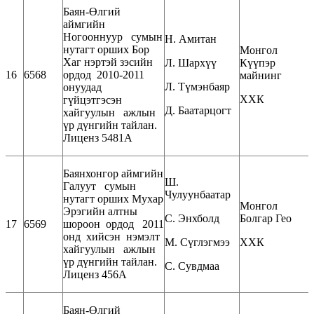
Баян-Өлгий
аймгийн
Ногооннуур сумын
Н. Амитан
нутагт орших Бор
Монгол
Хаг нэртэй зэсийн
Л. Шархүү
Күүпэр
16
6568
ордод 2010-2011
майнинг
Л. Түмэнбаяр
онуудад
ХХК
гүйцэтгэсэн
Д. Баатарцогт
хайгуулын ажлын
үр дүнгийн тайлан.
Лиценз 5481А
Баянхонгор аймгийн
Ш.
Галуут сумын
Чулуунбаатар
нутагт орших Мухар
Монгол
Эрэгийн алтны
С. Энхболд
Болгар Гео
17
6569
шороон ордод 2011
онд хийсэн нэмэлт
М. Сүглэгмээ
ХХК
хайгуулын ажлын
үр дүнгийн тайлан.
С. Сувдмаа
Лиценз 456А
Баян-Өлгий