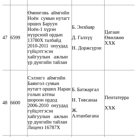
Өмнөговь аймгийн
Ноён сумын нутагт
орших Баруун
Б. Энхбаяр
Ноён-1 хүрэн
Цагаан
нүүрсний ордын
47
6599
Д. Галхүү
Өвөлжөө
13780Х талбайд
ХХК
2010-2011 онуудад
Н. Доржсүрэн
гүйцэтгэсэн
хайгуулын ажлын
үр дүнгийн тайлан
Сэлэнгэ аймгийн
Баянгол сумын
нутагт орших Наран
Б. Батжаргал
голын алтны
Пентатерра
шороон ордод
Н. Төвсанаа
48
6600
2006-2010 онуудад
ХХК
Ж.
гүйцэтгэсэн
Алтанбагана
хайгуулын ажлын
үр дүнгийн тайлан
Лиценз 16787Х