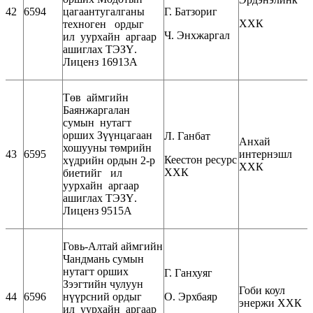
42
6594
цагаантугалганы
Г. Батзориг
ХХК
техноген ордыг
Ч. Энхжаргал
ил уурхайн аргаар
ашиглах ТЭЗҮ.
Лиценз 16913А
Төв аймгийн
Баянжаргалан
сумын нутагт
орших Зүүнцагаан
Л. Ганбат
Анхай
хошууны төмрийн
43
6595
интернэшл
Кеестон ресурс
хүдрийн ордын 2-р
ХХК
ХХК
биетийг ил
уурхайн аргаар
ашиглах ТЭЗҮ.
Лиценз 9515А
Говь-Алтай аймгийн
Чандмань сумын
нутагт орших
Г. Ганхуяг
Зээгтийн чулуун
Гоби коул
44
6596
нүүрсний ордыг
О. Эрхбаяр
энержи ХХК
ил уурхайн аргаар