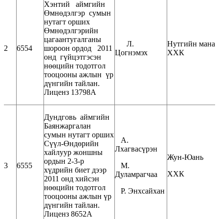
Хэнтий аймгийн
Өмнөдэлгэр сумын
нутагт орших
Өмнөдэлгэрийн
цагаантугалганы
Л.
Нутгийн мана
2
6554
шороон ордод 2011
Цогнэмэх
ХХК
онд гүйцэтгэсэн
нөөцийн тодотгол
тооцооны ажлын үр
дүнгийн тайлан.
Лиценз 13798А
Дундговь аймгийн
Баянжаргалан
сумын нутагт орших
А.
Сүүл-Өндөрийн
Лхагвасүрэн
хайлуур жоншны
Жун-Юань
ордын 2-3-р
3
6555
М.
хүдрийн биет дээр
ХХК
Дуламрагчаа
2011 онд хийсэн
нөөцийн тодотгол
Р. Энхсайхан
тооцооны ажлын үр
дүнгийн тайлан.
Лиценз 8652А