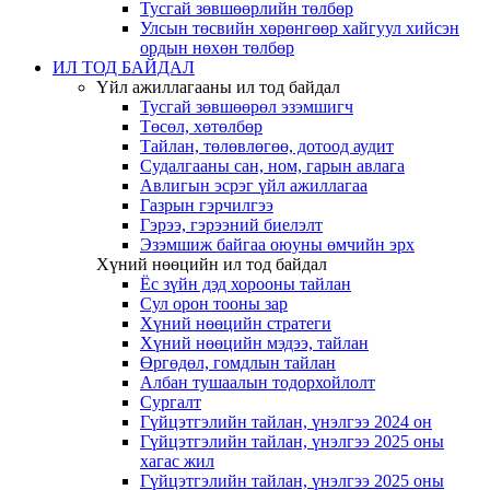
Тусгай зөвшөөрлийн төлбөр
Улсын төсвийн хөрөнгөөр хайгуул хийсэн
ордын нөхөн төлбөр
ИЛ ТОД БАЙДАЛ
Үйл ажиллагааны ил тод байдал
Тусгай зөвшөөрөл эзэмшигч
Төсөл, хөтөлбөр
Тайлан, төлөвлөгөө, дотоод аудит
Судалгааны сан, ном, гарын авлага
Авлигын эсрэг үйл ажиллагаа
Газрын гэрчилгээ
Гэрээ, гэрээний биелэлт
Эзэмшиж байгаа оюуны өмчийн эрх
Хүний нөөцийн ил тод байдал
Ёс зүйн дэд хорооны тайлан
Сул орон тооны зар
Хүний нөөцийн стратеги
Хүний нөөцийн мэдээ, тайлан
Өргөдөл, гомдлын тайлан
Албан тушаалын тодорхойлолт
Сургалт
Гүйцэтгэлийн тайлан, үнэлгээ 2024 он
Гүйцэтгэлийн тайлан, үнэлгээ 2025 оны
хагас жил
Гүйцэтгэлийн тайлан, үнэлгээ 2025 оны