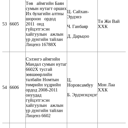
Төв аймгийн Баян
сумын нутагт орших
Ц. Сайхан-
Их булагийн алтны
Эрдэнэ
шороон ордод
Ти Жи Вай
53
6605
2011 онд
Ч. Ганбаяр
ХХК
гүйцэтгэсэн
хайгуулын ажлын
Д. Дарьцоо
үр дүнгийн тайлан
Лиценз 16788Х
Сэлэнгэ аймгийн
Мандал сумын нутаг
6602Х тусгай
зөвшөөрлийн
талбайн Номтын
Ц.
төмрийн хүдрийн
Мон Лаа
Норовсамбуу
54
6606
ордод 2008-2011
ХХК
Б. Эрдэнэцэцэг
онуудад
гүйцэтгэсэн
хайгуулын ажлын
үр дүнгийн тайлан
Лиценз 6602