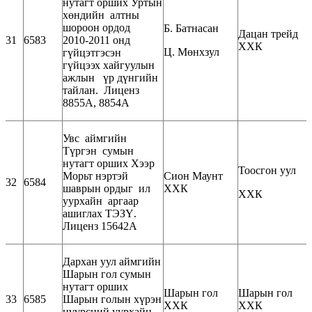
нутагт орших Уртын
хөндийн алтны
шороон ордод
Б. Батнасан
Дацан трейд
31
6583
2010-2011 онд
ХХК
Ц. Мөнхзул
гүйцэтгэсэн
гүйцээх хайгуулын
ажлын үр дүнгийн
тайлан. Лиценз
8855А, 8854А
Увс аймгийн
Түргэн сумын
нутагт орших Хээр
Тоосгон уул
Морьт нэртэй
Сион Маунт
32
6584
шаврын ордыг ил
ХХК
ХХК
уурхайн аргаар
ашиглах ТЭЗҮ.
Лиценз 15642А
Дархан уул аймгийн
Шарын гол сумын
нутагт орших
Шарын гол
Шарын гол
33
6585
Шарын голын хүрэн
ХХК
ХХК
нүүрсний уурхайн