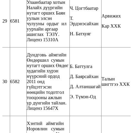
Улаанбаатар хотын
Налайх дүүргийн
Ч. Цогтбаатар
нутагт орших Баян
Арвижих
уулын элсэн
Т.
29
6581
чулууны ордыг ил
Эрдэнэсайхан
Кар ХХК
уурхайн аргаар
Н. Батхуяг
ашиглах ТЭЗҮ.
Лиценз 15310А
Дундговь аймгийн
Өндөршил сумын
нутагт орших Өвдөг
Б. Баттулга
худагийн хүрэн
нүүрсний ордод
Д. Баярсайхан
Талын
30
6582
2011 онд
шигтгээ ХХК
Д. Алтаншагай
гүйцэтгэсэн
нөөцийн тодотгол
Э. Түмэн-Од
тооцооны ажлын
үр дүнгийн тайлан.
Лиценз 15647Х
Хэнтий аймгийн
Норовлин сумын