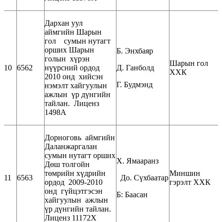
Дархан уул
аймгийн Шарын
гол сумын нутагт
орших Шарын
Б. Энхбаяр
голын хүрэн
Шарын гол
10
6562
нүүрсний ордод
Д. Ганболд
ХХК
2010 онд хийсэн
Г. Будмэнд
нэмэлт хайгуулын
ажлын үр дүнгийн
тайлан. Лиценз
1498А
Дорноговь аймгийн
Даланжаргалан
сумын нутагт орших
Х. Ямааранз
Дөш толгойн
төмрийн хүдрийн
Миншин
11
6563
До. Сүхбаатар
ордод 2009-2010
гэрэлт ХХК
онд гүйцэтгэсэн
Б: Баасан
хайгуулын ажлын
үр дүнгийн тайлан.
Лиценз 11172Х