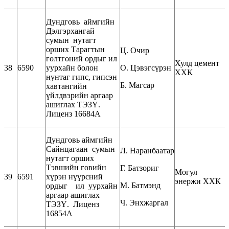
Дундговь аймгийн
Дэлгэрхангай
сумын нутагт
орших Тарагтын
Ц. Очир
гөлтгөний ордыг ил
Хулд цемент
38
6590
уурхайн болон
О. Цэвэгсүрэн
ХХК
нунтаг гипс, гипсэн
Б. Магсар
хавтангийн
үйлдвэрийн аргаар
ашиглах ТЭЗҮ.
Лиценз 16684А
Дундговь аймгийн
Сайнцагаан сумын
Л. Наранбаатар
нутагт орших
Тэвшийн говийн
Г. Батзориг
Могул
39
6591
хүрэн нүүрсний
энержи ХХК
М. Батмэнд
ордыг ил уурхайн
аргаар ашиглах
Ч. Энхжаргал
ТЭЗҮ. Лиценз
16854А