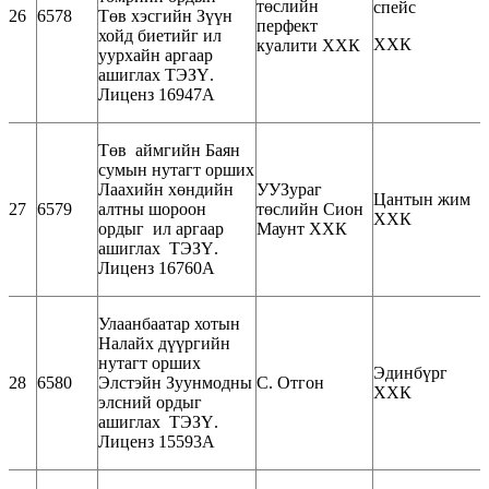
төслийн
спейс
26
6578
Төв хэсгийн Зүүн
перфект
хойд биетийг ил
ХХК
куалити ХХК
уурхайн аргаар
ашиглах ТЭЗҮ.
Лиценз 16947А
Төв аймгийн Баян
сумын нутагт орших
Лаахийн хөндийн
УУЗураг
Цантын жим
27
6579
алтны шороон
төслийн Сион
ХХК
ордыг ил аргаар
Маунт ХХК
ашиглах ТЭЗҮ.
Лиценз 16760А
Улаанбаатар хотын
Налайх дүүргийн
нутагт орших
Эдинбүрг
28
6580
Элстэйн Зуунмодны
С. Отгон
ХХК
элсний ордыг
ашиглах ТЭЗҮ.
Лиценз 15593А