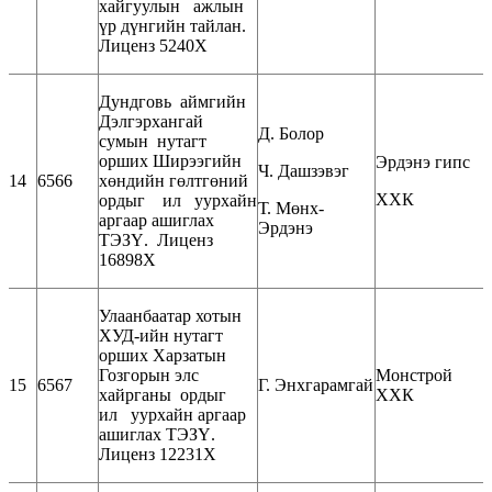
хайгуулын ажлын
үр дүнгийн тайлан.
Лиценз 5240Х
Дундговь аймгийн
Дэлгэрхангай
Д. Болор
сумын нутагт
орших Ширээгийн
Эрдэнэ гипс
Ч. Дашзэвэг
14
6566
хөндийн гөлтгөний
ХХК
ордыг ил уурхайн
Т. Мөнх-
аргаар ашиглах
Эрдэнэ
ТЭЗҮ. Лиценз
16898Х
Улаанбаатар хотын
ХУД-ийн нутагт
орших Харзатын
Гозгорын элс
Монстрой
15
6567
Г. Энхгарамгай
хайрганы ордыг
ХХК
ил уурхайн аргаар
ашиглах ТЭЗҮ.
Лиценз 12231Х