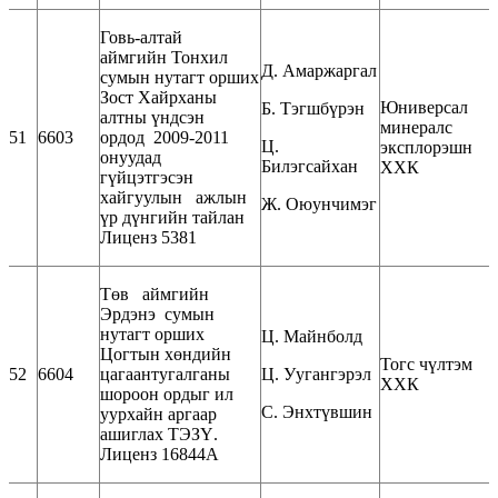
Говь-алтай
аймгийн Тонхил
Д. Амаржаргал
сумын нутагт орших
Зост Хайрханы
Юниверсал
Б. Тэгшбүрэн
алтны үндсэн
минералс
51
6603
ордод 2009-2011
Ц.
эксплорэшн
онуудад
Билэгсайхан
ХХК
гүйцэтгэсэн
хайгуулын ажлын
Ж. Оюунчимэг
үр дүнгийн тайлан
Лиценз 5381
Төв аймгийн
Эрдэнэ сумын
нутагт орших
Ц. Майнболд
Цогтын хөндийн
Тогс чүлтэм
52
6604
цагаантугалганы
Ц. Уугангэрэл
ХХК
шороон ордыг ил
С. Энхтүвшин
уурхайн аргаар
ашиглах ТЭЗҮ.
Лиценз 16844А