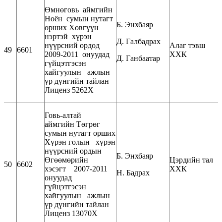
Өмнөговь аймгийн
Ноён сумын нутагт
Б. Энхбаяр
орших Хөвгүүн
нэртэй хүрэн
Д. Галбадрах
нүүрсний ордод
Алаг тэвш
49
6601
2009-2011 онуудад
ХХК
Д. Ганбаатар
гүйцэтгэсэн
хайгуулын ажлын
үр дүнгийн тайлан
Лиценз 5262Х
Говь-алтай
аймгийн Төгрөг
сумын нутагт орших
Хүрэн голын хүрэн
нүүрсний ордын
Б. Энхбаяр
Өгөөмөрийн
Цэрдийн тал
50
6602
хэсэгт 2007-2011
ХХК
Н. Бадрах
онуудад
гүйцэтгэсэн
хайгуулын ажлын
үр дүнгийн тайлан
Лиценз 13070Х