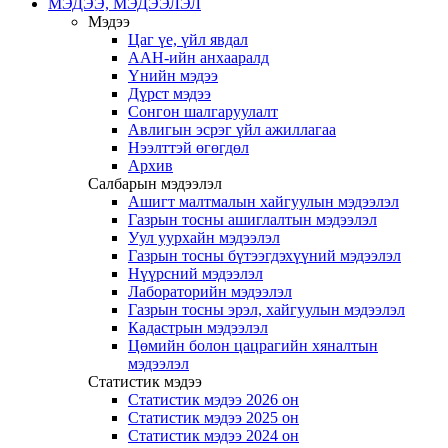
МЭДЭЭ, МЭДЭЭЛЭЛ
Мэдээ
Цаг үе, үйл явдал
ААН-ийн анхааралд
Үнийн мэдээ
Дүрст мэдээ
Сонгон шалгаруулалт
Авлигын эсрэг үйл ажиллагаа
Нээлттэй өгөгдөл
Архив
Салбарын мэдээлэл
Ашигт малтмалын хайгуулын мэдээлэл
Газрын тосны ашиглалтын мэдээлэл
Уул уурхайн мэдээлэл
Газрын тосны бүтээгдэхүүний мэдээлэл
Нүүрсний мэдээлэл
Лабораторийн мэдээлэл
Газрын тосны эрэл, хайгуулын мэдээлэл
Кадастрын мэдээлэл
Цөмийн болон цацрагийн хяналтын
мэдээлэл
Статистик мэдээ
Статистик мэдээ 2026 он
Статистик мэдээ 2025 он
Статистик мэдээ 2024 он