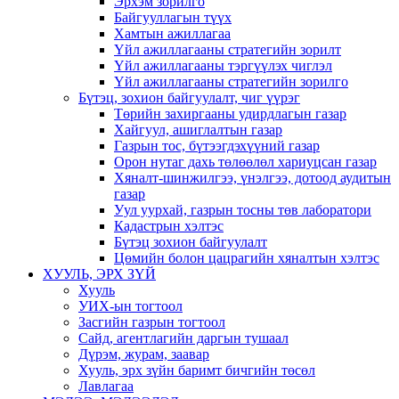
Эрхэм зорилго
Байгууллагын түүх
Хамтын ажиллагаа
Үйл ажиллагааны стратегийн зорилт
Үйл ажиллагааны тэргүүлэх чиглэл
Үйл ажиллагааны стратегийн зорилго
Бүтэц, зохион байгуулалт, чиг үүрэг
Төрийн захиргааны удирдлагын газар
Хайгуул, ашиглалтын газар
Газрын тос, бүтээгдэхүүний газар
Орон нутаг дахь төлөөлөл хариуцсан газар
Хяналт-шинжилгээ, үнэлгээ, дотоод аудитын
газар
Уул уурхай, газрын тосны төв лаборатори
Кадастрын хэлтэс
Бүтэц зохион байгуулалт
Цөмийн болон цацрагийн хяналтын хэлтэс
ХУУЛЬ, ЭРХ ЗҮЙ
Хууль
УИХ-ын тогтоол
Засгийн газрын тогтоол
Сайд, агентлагийн даргын тушаал
Дүрэм, журам, заавар
Хууль, эрх зүйн баримт бичгийн төсөл
Лавлагаа