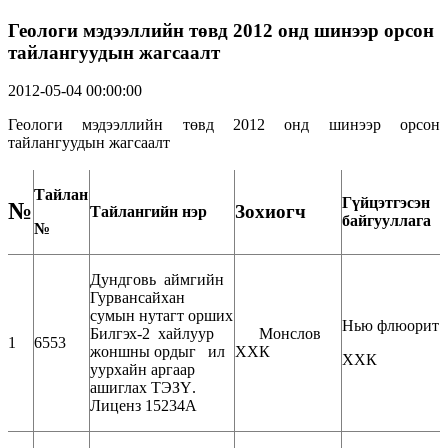
Геологи мэдээллийн төвд 2012 онд шинээр орсон
тайлангуудын жагсаалт
2012-05-04 00:00:00
Геологи мэдээллийн төвд 2012 онд шинээр орсон
тайлангуудын жагсаалт
Тайлан
Гүйцэтгэсэн
№
Зохиогч
Тайлангийн нэр
байгууллага
№
Дундговь аймгийн
Гурвансайхан
сумын нутагт орших
Нью флюорит
Билгэх-2 хайлуур
Монслов
1
6553
жоншны ордыг ил
ХХК
ХХК
уурхайн аргаар
ашиглах ТЭЗҮ.
Лиценз 15234А