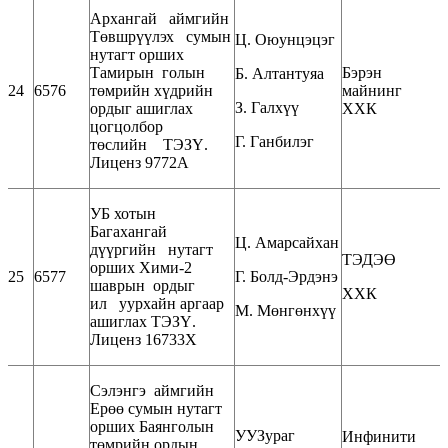
Архангай аймгийн
Төвшрүүлэх сумын
Ц. Оюунцэцэг
нутагт орших
Тамирын голын
Бэрэн
Б. Алтантуяа
24
6576
төмрийн хүдрийн
майнинг
З. Галхүү
ордыг ашиглах
ХХК
цогцолбор
Г. Ганбилэг
төслийн ТЭЗҮ.
Лиценз 9772А
УБ хотын
Багахангай
Ц. Амарсайхан
дүүргийн нутагт
ТЭДЭӨ
орших Хими-2
25
6577
Г. Болд-Эрдэнэ
шаврын ордыг
ХХК
ил уурхайн аргаар
М. Мөнгөнхүү
ашиглах ТЭЗҮ.
Лиценз 16733Х
Сэлэнгэ аймгийн
Ерөө сумын нутагт
орших Баянголын
УУЗураг
Инфинити
төмрийн ордын