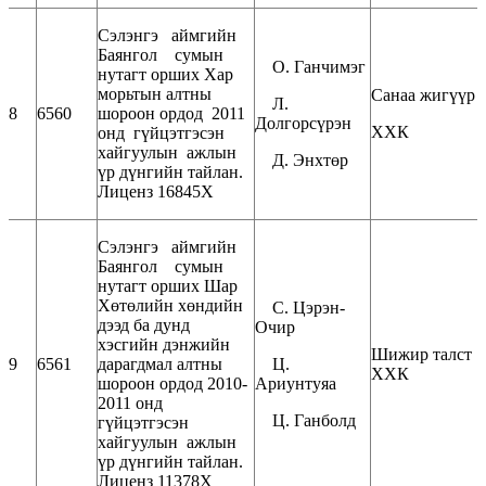
Сэлэнгэ аймгийн
Баянгол сумын
О. Ганчимэг
нутагт орших Хар
морьтын алтны
Санаа жигүүр
Л.
8
6560
шороон ордод 2011
Долгорсүрэн
ХХК
онд гүйцэтгэсэн
хайгуулын ажлын
Д. Энхтөр
үр дүнгийн тайлан.
Лиценз 16845Х
Сэлэнгэ аймгийн
Баянгол сумын
нутагт орших Шар
Хөтөлийн хөндийн
С. Цэрэн-
дээд ба дунд
Очир
хэсгийн дэнжийн
Шижир талст
9
6561
дарагдмал алтны
Ц.
ХХК
шороон ордод 2010-
Ариунтуяа
2011 онд
Ц. Ганболд
гүйцэтгэсэн
хайгуулын ажлын
үр дүнгийн тайлан.
Лиценз 11378Х