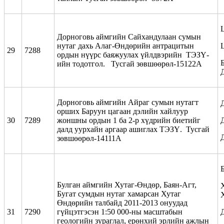
Дорноговь аймгийн Сайхандулаан сумын
нутаг дахь Алаг-Өндөрийн антрацитын
29
7288
ордын нүүрс баяжуулах үйлдвэрийн ТЭЗҮ-
Б
ийн тодотгол. Тусгай зөвшөөрөл-15122А
Дорноговь аймгийн Айраг сумын нутагт
орших Баруун цагаан дэлийн хайлуур
30
7289
жоншны ордын 1 ба 2-р хүдрийн биетийг
далд уурхайн аргаар ашиглах ТЭЗҮ. Тусгай
зөвшөөрөл-14111А
Булган аймгийн Хутаг-Өндөр, Баян-Агт,
Бугат сумдын нутаг хамарсан Хутаг
Өндөрийн талбайд 2011-2013 онуудад
31
7290
гүйцэтгэсэн 1:50 000-ны масштабын
геологийн зураглал, ерөнхий эрлийн ажлын