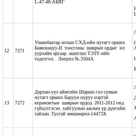
L-47-48-АБВГ
Улаанбаатар хотын СХД-ийн нутагт орших
Баянхошуу-II тоосгоны шаврын ордыг ил
12
7271
уурхайн аргаар ашиглах ТЭЗҮ-ийн
тодотгол. Лиценз № 3504А
Дархан-уул аймгийн Шарын гол сумын
нутагт орших Баруун нуруу нэртэй
13
7272
керамзитын шаврын ордод 2011-2012 онд
гүйцэтгэсэн хайгуулын ажлын үр дүнгийн
тайлан. Тусгай зөвшөөрөл-14473Х