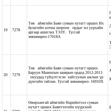
Төв аймгийн Баян сумын нутагт орших Их
булагийн алтны шороон ордыг ил уурхайн
19
7278
аргаар ашиглах ТЭЗҮ. Тусгай
зөвшөөрөл-17018А
Төв аймгийн Баян сумын нутагт орших
Баруун Мааньтын шаврын ордод 2012-2013
20
7279
онуудад гүйцэтгэсэн хайгуулын ажлын үр
дүнгийн тайлан. Тусгай зөвшөөрөл- 16910Х
Өвөрхангай аймгийн Нарийнтээл сумын
нутагт орших Баянтээгийн нүүрсний