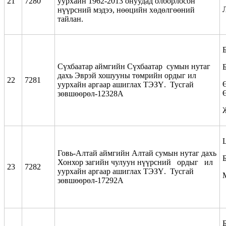
21
7280
уурхайн 1962-2013 онуудад олборлосон
нүүрсний мэдээ, нөөцийн хөдөлгөөний
тайлан.
Сүхбаатар аймгийн Сүхбаатар сумын нутаг
дахь Эврэй хошууны төмрийн ордыг ил
22
7281
уурхайн аргаар ашиглах ТЭЗҮ. Тусгай
зөвшөөрөл-12328А
Говь-Алтай аймгийн Алтай сумын нутаг дахь
Хонхор загийн чулуун нүүрсний ордыг ил
23
7282
уурхайн аргаар ашиглах ТЭЗҮ. Тусгай
зөвшөөрөл-17292А