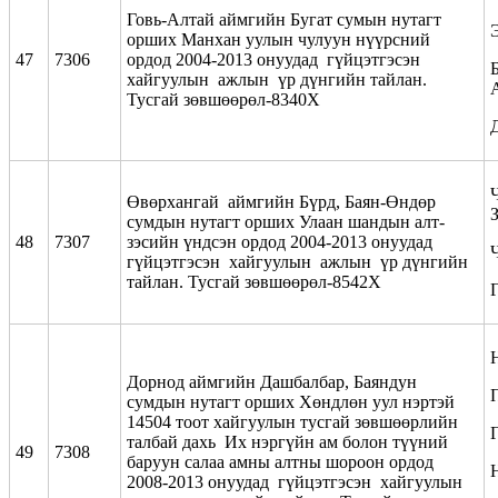
Говь-Алтай аймгийн Бугат сумын нутагт
орших Манхан уулын чулуун нүүрсний
47
7306
ордод 2004-2013 онуудад гүйцэтгэсэн
Б
хайгуулын ажлын үр дүнгийн тайлан.
Тусгай зөвшөөрөл-8340Х
Ч
Өвөрхангай аймгийн Бүрд, Баян-Өндөр
сумдын нутагт орших Улаан шандын алт-
48
7307
зэсийн үндсэн ордод 2004-2013 онуудад
гүйцэтгэсэн хайгуулын ажлын үр дүнгийн
тайлан. Тусгай зөвшөөрөл-8542Х
Дорнод аймгийн Дашбалбар, Баяндун
сумдын нутагт орших Хөндлөн уул нэртэй
14504 тоот хайгуулын тусгай зөвшөөрлийн
Г
талбай дахь Их нэргүйн ам болон түүний
49
7308
баруун салаа амны алтны шороон ордод
2008-2013 онуудад гүйцэтгэсэн хайгуулын