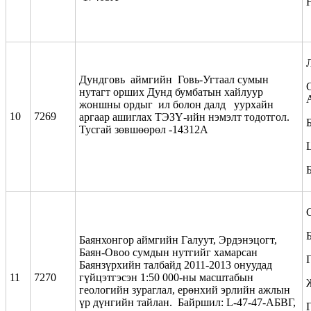
Дундговь аймгийн Говь-Угтаал сумын
нутагт орших Дунд бумбатын хайлуур
жоншны ордыг ил болон далд уурхайн
10
7269
аргаар ашиглах ТЭЗҮ-ийн нэмэлт тодотгол.
Тусгай зөвшөөрөл -14312А
Баянхонгор аймгийн Галуут, Эрдэнэцогт,
Баян-Овоо сумдын нутгийг хамарсан
Г
Баянзүрхийн талбайд 2011-2013 онуудад
11
7270
гүйцэтгэсэн 1:50 000-ны масштабын
геологийн зураглал, ерөнхий эрлийн ажлын
үр дүнгийн тайлан. Байршил: L-47-47-АБВГ,