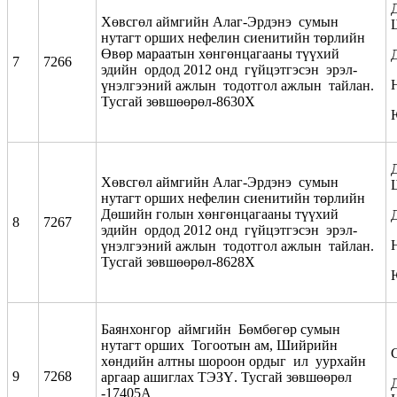
Хөвсгөл аймгийн Алаг-Эрдэнэ сумын
нутагт орших нефелин сиенитийн төрлийн
Өвөр мараатын хөнгөнцагааны түүхий
7
7266
эдийн ордод 2012 онд гүйцэтгэсэн эрэл-
үнэлгээний ажлын тодотгол ажлын тайлан.
Тусгай зөвшөөрөл-8630Х
Хөвсгөл аймгийн Алаг-Эрдэнэ сумын
нутагт орших нефелин сиенитийн төрлийн
Дөшийн голын хөнгөнцагааны түүхий
8
7267
эдийн ордод 2012 онд гүйцэтгэсэн эрэл-
үнэлгээний ажлын тодотгол ажлын тайлан.
Тусгай зөвшөөрөл-8628Х
Баянхонгор аймгийн Бөмбөгөр сумын
нутагт орших Тогоотын ам, Шийрийн
хөндийн алтны шороон ордыг ил уурхайн
9
7268
аргаар ашиглах ТЭЗҮ. Тусгай зөвшөөрөл
-17405А