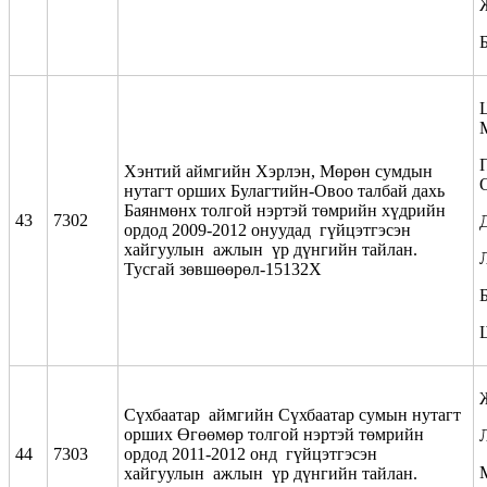
Хэнтий аймгийн Хэрлэн, Мөрөн сумдын
нутагт орших Булагтийн-Овоо талбай дахь
Баянмөнх толгой нэртэй төмрийн хүдрийн
43
7302
ордод 2009-2012 онуудад гүйцэтгэсэн
хайгуулын ажлын үр дүнгийн тайлан.
Тусгай зөвшөөрөл-15132Х
Б
Сүхбаатар аймгийн Сүхбаатар сумын нутагт
орших Өгөөмөр толгой нэртэй төмрийн
44
7303
ордод 2011-2012 онд гүйцэтгэсэн
хайгуулын ажлын үр дүнгийн тайлан.