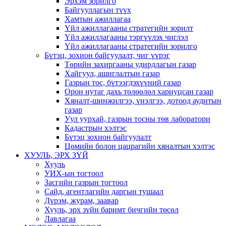
Эрхэм зорилго
Байгууллагын түүх
Хамтын ажиллагаа
Үйл ажиллагааны стратегийн зорилт
Үйл ажиллагааны тэргүүлэх чиглэл
Үйл ажиллагааны стратегийн зорилго
Бүтэц, зохион байгуулалт, чиг үүрэг
Төрийн захиргааны удирдлагын газар
Хайгуул, ашиглалтын газар
Газрын тос, бүтээгдэхүүний газар
Орон нутаг дахь төлөөлөл хариуцсан газар
Хяналт-шинжилгээ, үнэлгээ, дотоод аудитын
газар
Уул уурхай, газрын тосны төв лаборатори
Кадастрын хэлтэс
Бүтэц зохион байгуулалт
Цөмийн болон цацрагийн хяналтын хэлтэс
ХУУЛЬ, ЭРХ ЗҮЙ
Хууль
УИХ-ын тогтоол
Засгийн газрын тогтоол
Сайд, агентлагийн даргын тушаал
Дүрэм, журам, заавар
Хууль, эрх зүйн баримт бичгийн төсөл
Лавлагаа