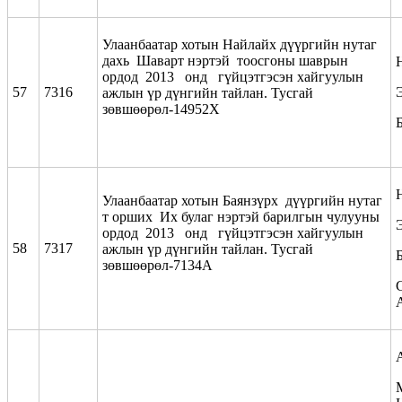
Улаанбаатар хотын Найлайх дүүргийн нутаг
дахь Шаварт нэртэй тоосгоны шаврын
ордод 2013 онд гүйцэтгэсэн хайгуулын
57
7316
ажлын үр дүнгийн тайлан. Тусгай
зөвшөөрөл-14952Х
Улаанбаатар хотын Баянзүрх дүүргийн нутаг
т орших Их булаг нэртэй барилгын чулууны
ордод 2013 онд гүйцэтгэсэн хайгуулын
58
7317
ажлын үр дүнгийн тайлан. Тусгай
зөвшөөрөл-7134А