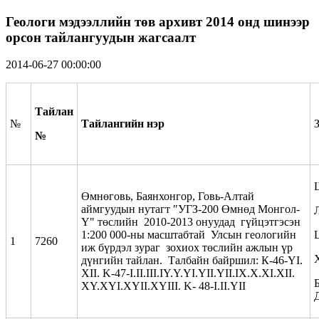
Геологи мэдээллийн төв архивт 2014 онд шинээр
орсон тайлангуудын жагсаалт
2014-06-27 00:00:00
Тайлан
№
Тайлангийн нэр
№
Өмнөговь, Баянхонгор, Говь-Алтай
аймгуудын нутагт ″УГЗ-200 Өмнөд Монгол-
Y" төслийн 2010-2013 онуудад гүйцэтгэсэн
1:200 000-ны масштабтай Улсын геологийн
1
7260
иж бүрдэл зураг зохиох төслийн ажлын үр
дүнгийн тайлан. Талбайн байршил: К-46-YI.
XII. K-47-I.II.III.IY.Y.YI.YII.YII.IX.X.XI.XII.
Б
XY.XYI.XYII.XYIII. K- 48-I.II.YII