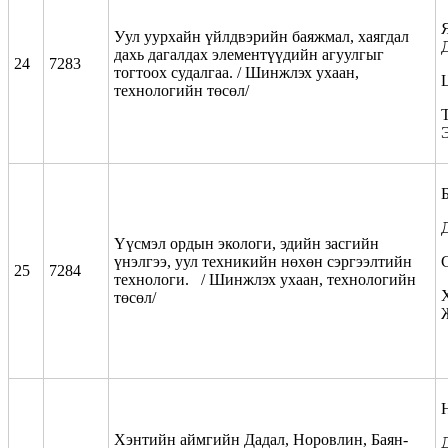
Уул уурхайн үйлдвэрийн баяжмал, хаягдал
дахь дагалдах элементүүдийн агуулгыг
24
7283
тогтоох судалгаа. / Шинжлэх ухаан,
технологийн төсөл/
Т
Үүсмэл ордын экологи, эдийн засгийн
үнэлгээ, уул техникийн нөхөн сэргээлтийн
25
7284
технологи. / Шинжлэх ухаан, технологийн
төсөл/
Хэнтийн аймгийн Дадал, Норовлин, Баян-