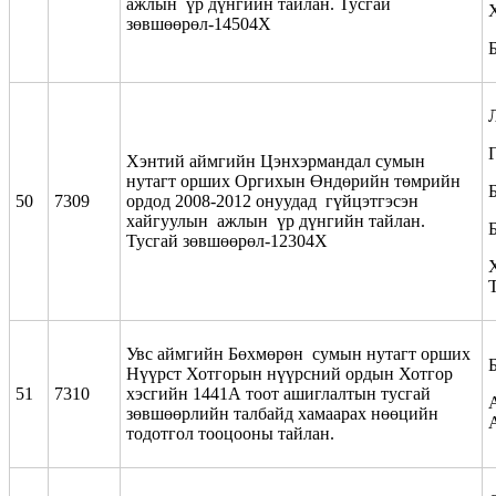
ажлын үр дүнгийн тайлан. Тусгай
зөвшөөрөл-14504Х
Хэнтий аймгийн Цэнхэрмандал сумын
нутагт орших Оргихын Өндөрийн төмрийн
50
7309
ордод 2008-2012 онуудад гүйцэтгэсэн
хайгуулын ажлын үр дүнгийн тайлан.
Тусгай зөвшөөрөл-12304Х
Увс аймгийн Бөхмөрөн сумын нутагт орших
Б
Нүүрст Хотгорын нүүрсний ордын Хотгор
51
7310
хэсгийн 1441А тоот ашиглалтын тусгай
зөвшөөрлийн талбайд хамаарах нөөцийн
тодотгол тооцооны тайлан.