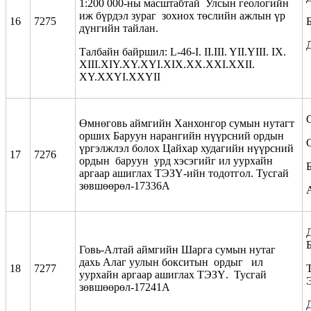
1:200 000-ны масштабтай Улсын геологийн
иж бүрдэл зураг зохиох төслийн ажлын үр
16
7275
дүнгийн тайлан.
Талбайн байршил: L-46-I. II.III. YII.YIII. IX.
XIII.XIY.XY.XYI.XIX.XX.XXI.XXII.
XY.XXYI.XXYII
Өмнөговь аймгийн Ханхонгор сумын нутагт
орших Баруун нарангийн нүүрсний ордын
үргэлжлэл болох Цайхар худагийн нүүрсний
17
7276
ордын баруун урд хэсэгийг ил уурхайн
аргаар ашиглах ТЭЗҮ-ийн тодотгол. Тусгай
зөвшөөрөл-17336А
Говь-Алтай аймгийн Шарга сумын нутаг
дахь Алаг уулын бокситын ордыг ил
18
7277
уурхайн аргаар ашиглах ТЭЗҮ. Тусгай
зөвшөөрөл-17241А