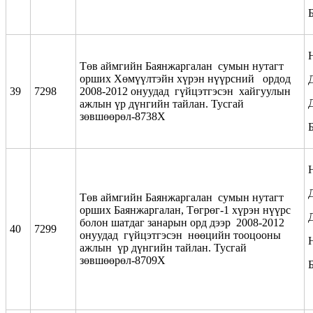
Төв аймгийн Баянжаргалан сумын нутагт
орших Хөмүүлтэйн хүрэн нүүрсний ордод
39
7298
2008-2012 онуудад гүйцэтгэсэн хайгуулын
ажлын үр дүнгийн тайлан. Тусгай
зөвшөөрөл-8738Х
Төв аймгийн Баянжаргалан сумын нутагт
орших Баянжаргалан, Төгрөг-1 хүрэн нүүрс
болон шатдаг занарын орд дээр 2008-2012
40
7299
онуудад гүйцэтгэсэн нөөцийн тооцооны
ажлын үр дүнгийн тайлан. Тусгай
зөвшөөрөл-8709Х