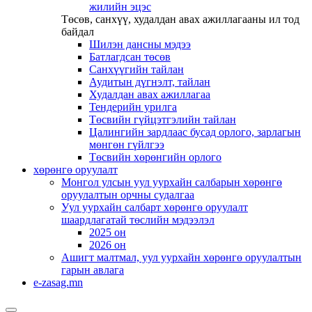
жилийн эцэс
Төсөв, санхүү, худалдан авах ажиллагааны ил тод
байдал
Шилэн дансны мэдээ
Батлагдсан төсөв
Санхүүгийн тайлан
Аудитын дүгнэлт, тайлан
Худалдан авах ажиллагаа
Тендерийн урилга
Төсвийн гүйцэтгэлийн тайлан
Цалингийн зардлаас бусад орлого, зарлагын
мөнгөн гүйлгээ
Төсвийн хөрөнгийн орлого
хөрөнгө оруулалт
Монгол улсын уул уурхайн салбарын хөрөнгө
оруулалтын орчны судалгаа
Уул уурхайн салбарт хөрөнгө оруулалт
шаардлагатай төслийн мэдээлэл
2025 он
2026 он
Ашигт малтмал, уул уурхайн хөрөнгө оруулалтын
гарын авлага
e-zasag.mn