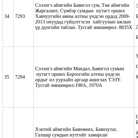
Сэлэнгэ аймгийн Баянгол сум, Төв аймгийн
Жаргалант, Сүмбэр сумдын нутагт орших
34
7293
Хавчуугийн амны алтны үндсэн ордод 2009-
2013 онуудад гүйцэтгэсэн хайгуулын ажлын
үр дүнгийн тайлан. Тусгай зөвшөөрөл- 8835Х
Сэлэнгэ аймгийн Мандал, Баянгол сумын
нутагт орших Бороогийн алтны үндсэн
35
7294
ордыг ил уурхайн аргаар ашиглах ТЭЗҮ.
Тусгай зөвшөөрөл-198А, 1970А
Хэнтий аймгийн Баянмөнх, Баянхутаг,
Галшар сумдын нутгийг хамарсан