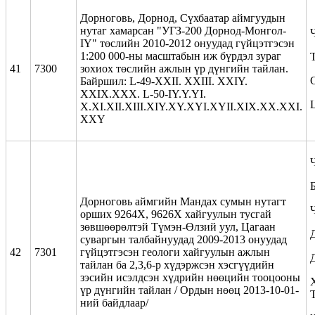
Дорноговь, Дорнод, Сүхбаатар аймгуудын
нутаг хамарсан "УГЗ-200 Дорнод-Монгол-
IY" төслийн 2010-2012 онуудад гүйцэтгэсэн
1:200 000-ны масштабын иж бүрдэл зураг
41
7300
зохиох төслийн ажлын үр дүнгийн тайлан.
Байршил: L-49-XXII. XXIII. XXIY.
XXIX.XXX. L-50-IY.Y.YI.
X.XI.XII.XIII.XIY.XY.XYI.XYII.XIX.XX.XXI.
XXY
Дорноговь аймгийн Мандах сумын нутагт
орших 9264Х, 9626Х хайгуулын тусгай
зөвшөөрөлтэй Түмэн-Өлзий уул, Цагаан
суваргын талбайнуудад 2009-2013 онуудад
42
7301
гүйцэтгэсэн геологи хайгуулын ажлын
тайлан ба 2,3,6-р хүдэржсэн хэсгүүдийн
зэсийн исэлдсэн хүдрийн нөөцийн тооцооны
үр дүнгийн тайлан / Ордын нөөц 2013-10-01-
ний байдлаар/