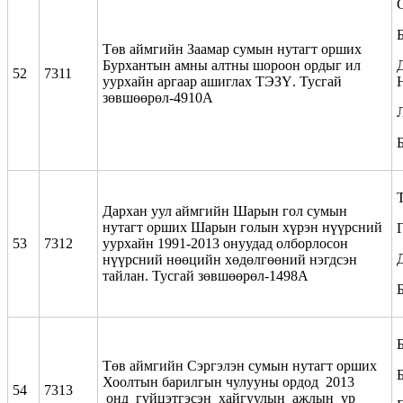
Төв аймгийн Заамар сумын нутагт орших
Бурхантын амны алтны шороон ордыг ил
52
7311
уурхайн аргаар ашиглах ТЭЗҮ. Тусгай
зөвшөөрөл-4910А
Дархан уул аймгийн Шарын гол сумын
нутагт орших Шарын голын хүрэн нүүрсний
53
7312
уурхайн 1991-2013 онуудад олборлосон
нүүрсний нөөцийн хөдөлгөөний нэгдсэн
тайлан. Тусгай зөвшөөрөл-1498А
Төв аймгийн Сэргэлэн сумын нутагт орших
Хоолтын барилгын чулууны ордод 2013
54
7313
онд гүйцэтгэсэн хайгуулын ажлын үр