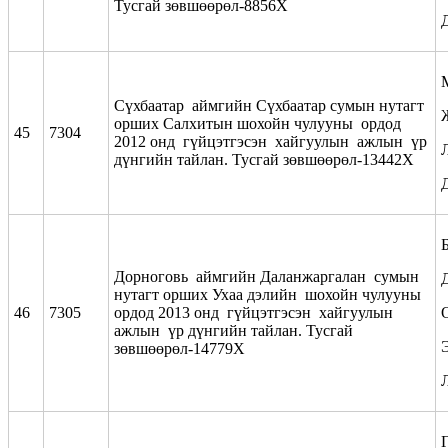
Тусгай зөвшөөрөл-8856Х
Сүхбаатар аймгийн Сүхбаатар сумын нутагт
орших Салхитын шохойн чулууны ордод
45
7304
2012 онд гүйцэтгэсэн хайгуулын ажлын үр
дүнгийн тайлан. Тусгай зөвшөөрөл-13442Х
Дорноговь аймгийн Даланжаргалан сумын
нутагт орших Ухаа дэлийн шохойн чулууны
46
7305
ордод 2013 онд гүйцэтгэсэн хайгуулын
ажлын үр дүнгийн тайлан. Тусгай
зөвшөөрөл-14779Х