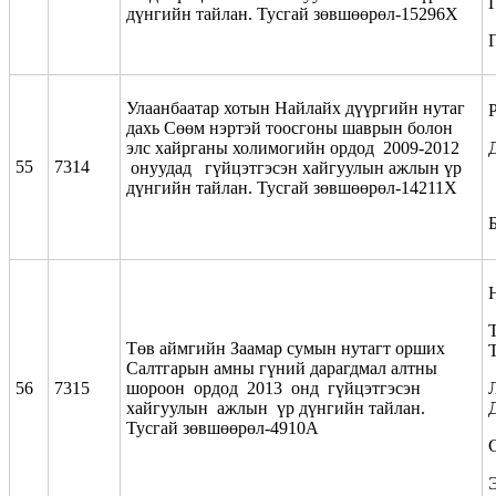
дүнгийн тайлан. Тусгай зөвшөөрөл-15296Х
Улаанбаатар хотын Найлайх дүүргийн нутаг
дахь Сөөм нэртэй тоосгоны шаврын болон
элс хайрганы холимогийн ордод 2009-2012
55
7314
онуудад гүйцэтгэсэн хайгуулын ажлын үр
дүнгийн тайлан. Тусгай зөвшөөрөл-14211Х
Т
Төв аймгийн Заамар сумын нутагт орших
Салтгарын амны гүний дарагдмал алтны
56
7315
шороон ордод 2013 онд гүйцэтгэсэн
хайгуулын ажлын үр дүнгийн тайлан.
Тусгай зөвшөөрөл-4910А