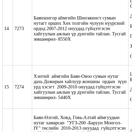
Баянхонгор аймгийн Шинэжинст сумын
нутагт орших Хөх толгойн чулуун нүүрсний
14
7273
ордод 2007-2012 онуудад гүйцэтгэсэн
хайгуулын ажлын үр дүнгийн тайлан. Тусгай
зөвшөөрөл- 8550Х
Хэнтий аймгийн Баян-Овоо сумын нутаг
дахь Дожирын хайлуур жоншны ордын зүүн
15
7274
урд хэсэгт 2009-2010 онуудад гүйцэтгэсэн
хайгуулын ажлын үр дүнгийн тайлан. Тусгай
зөвшөөрөл- 5440Х
Баян-Өлгий, Ховд, Говь-Алтай аймгуудын
нутаг хамарсан ″УГЗ-200 -Баруун Монгол-
IY" төслийн 2010-2013 онуудад гүйцэтгэсэн