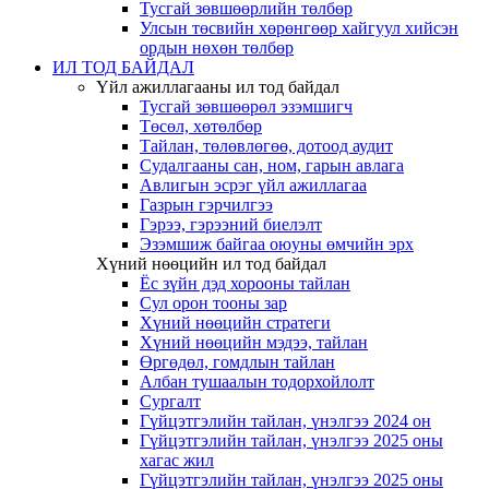
Тусгай зөвшөөрлийн төлбөр
Улсын төсвийн хөрөнгөөр хайгуул хийсэн
ордын нөхөн төлбөр
ИЛ ТОД БАЙДАЛ
Үйл ажиллагааны ил тод байдал
Тусгай зөвшөөрөл эзэмшигч
Төсөл, хөтөлбөр
Тайлан, төлөвлөгөө, дотоод аудит
Судалгааны сан, ном, гарын авлага
Авлигын эсрэг үйл ажиллагаа
Газрын гэрчилгээ
Гэрээ, гэрээний биелэлт
Эзэмшиж байгаа оюуны өмчийн эрх
Хүний нөөцийн ил тод байдал
Ёс зүйн дэд хорооны тайлан
Сул орон тооны зар
Хүний нөөцийн стратеги
Хүний нөөцийн мэдээ, тайлан
Өргөдөл, гомдлын тайлан
Албан тушаалын тодорхойлолт
Сургалт
Гүйцэтгэлийн тайлан, үнэлгээ 2024 он
Гүйцэтгэлийн тайлан, үнэлгээ 2025 оны
хагас жил
Гүйцэтгэлийн тайлан, үнэлгээ 2025 оны