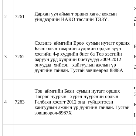
Дархан уул аймагт орших хагас коксын
2
7261
үйлдвэрийн НАКО төслийн ТЭЗҮ.
Сэлэнгэ аймгийн Ерөө сумын нутагт орших
Баянголын төмрийн хүдрийн ордын зүүн
хэсгийн 4-р хүдрийн биет ба Төв хэсгийн
3
7262
Б
баруун урд хүдрийн биетүүдэд 2009-2012
онуудад хийсэн хайгуулын ажлын үр
дүнгийн тайлан. Тусгай зөвшөөрөл-8888А
Ч
Төв аймгийн Баян сумын нутагт орших
Төгрөг нуурын хүрэн нүүрсний ордын
4
7263
Галбаян хэсэгт 2012 онд гүйцэтгэсэн
хайгуулын ажлын үр дүнгийн тайлан. Тусгай
зөвшөөрөл-6967Х