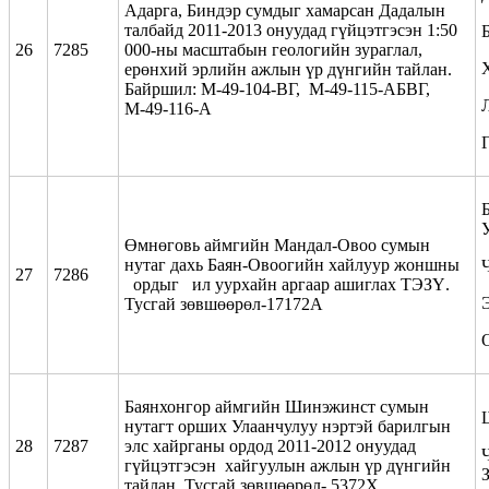
Адарга, Биндэр сумдыг хамарсан Дадалын
талбайд 2011-2013 онуудад гүйцэтгэсэн 1:50
26
7285
000-ны масштабын геологийн зураглал,
ерөнхий эрлийн ажлын үр дүнгийн тайлан.
Байршил: М-49-104-ВГ, М-49-115-АБВГ,
М-49-116-А
Өмнөговь аймгийн Мандал-Овоо сумын
нутаг дахь Баян-Овоогийн хайлуур жоншны
27
7286
ордыг ил уурхайн аргаар ашиглах ТЭЗҮ.
Тусгай зөвшөөрөл-17172А
Баянхонгор аймгийн Шинэжинст сумын
нутагт орших Улаанчулуу нэртэй барилгын
28
7287
элс хайрганы ордод 2011-2012 онуудад
Ч
гүйцэтгэсэн хайгуулын ажлын үр дүнгийн
тайлан. Тусгай зөвшөөрөл- 5372Х