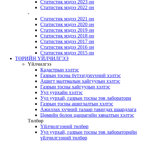
Статистик мэдээ 2023 он
Статистик мэдээ 2022 он
-
Статистик мэдээ 2021 он
Статистик мэдээ 2020 он
Статистик мэдээ 2019 он
Статистик мэдээ 2018 он
Статистик мэдээ 2017 он
Статистик мэдээ 2016 он
Статистик мэдээ 2015 он
ТӨРИЙН ҮЙЛЧИЛГЭЭ
Үйлчилгээ
Кадастрын хэлтэс
Газрын тосны бүтээгдэхүүний хэлтэс
Ашигт малтмалын хайгуулын хэлтэс
Газрын тосны хайгуулын хэлтэс
Уул уурхайн хэлтэс
Уул уурхай, газрын тосны төв лаборатори
Газрын тосны ашиглалтын хэлтэс
Ажиллах хүчний талаар тавигдах шаардлага
Цөмийн болон цацрагийн хяналтын хэлтэс
Төлбөр
Үйлчилгээний төлбөр
Уул уурхай, газрын тосны төв лабораторийн
үйлчилгээний төлбөр