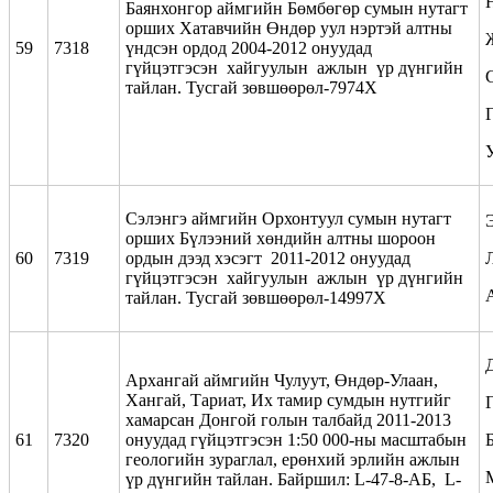
Баянхонгор аймгийн Бөмбөгөр сумын нутагт
орших Хатавчийн Өндөр уул нэртэй алтны
59
7318
үндсэн ордод 2004-2012 онуудад
гүйцэтгэсэн хайгуулын ажлын үр дүнгийн
тайлан. Тусгай зөвшөөрөл-7974Х
Сэлэнгэ аймгийн Орхонтуул сумын нутагт
Э
орших Бүлээний хөндийн алтны шороон
60
7319
ордын дээд хэсэгт 2011-2012 онуудад
гүйцэтгэсэн хайгуулын ажлын үр дүнгийн
тайлан. Тусгай зөвшөөрөл-14997Х
Архангай аймгийн Чулуут, Өндөр-Улаан,
Хангай, Тариат, Их тамир сумдын нутгийг
Г
хамарсан Донгой голын талбайд 2011-2013
61
7320
онуудад гүйцэтгэсэн 1:50 000-ны масштабын
геологийн зураглал, ерөнхий эрлийн ажлын
үр дүнгийн тайлан. Байршил: L-47-8-АБ, L-