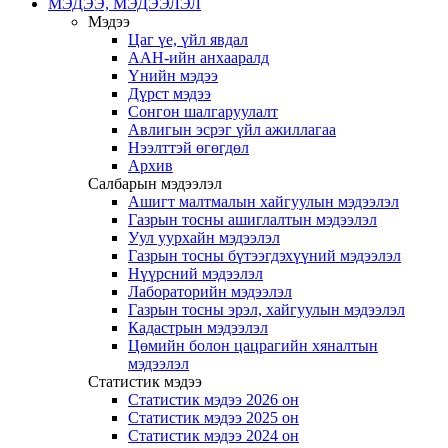
МЭДЭЭ, МЭДЭЭЛЭЛ
Мэдээ
Цаг үе, үйл явдал
ААН-ийн анхааралд
Үнийн мэдээ
Дүрст мэдээ
Сонгон шалгаруулалт
Авлигын эсрэг үйл ажиллагаа
Нээлттэй өгөгдөл
Архив
Салбарын мэдээлэл
Ашигт малтмалын хайгуулын мэдээлэл
Газрын тосны ашиглалтын мэдээлэл
Уул уурхайн мэдээлэл
Газрын тосны бүтээгдэхүүний мэдээлэл
Нүүрсний мэдээлэл
Лабораторийн мэдээлэл
Газрын тосны эрэл, хайгуулын мэдээлэл
Кадастрын мэдээлэл
Цөмийн болон цацрагийн хяналтын
мэдээлэл
Статистик мэдээ
Статистик мэдээ 2026 он
Статистик мэдээ 2025 он
Статистик мэдээ 2024 он