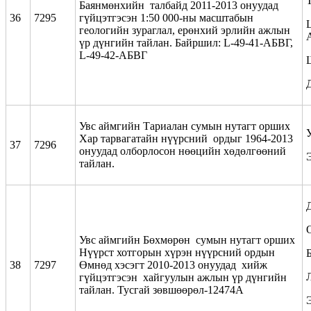
Баянмөнхийн талбайд 2011-2013 онуудад
36
7295
гүйцэтгэсэн 1:50 000-ны масштабын
геологийн зураглал, ерөнхий эрлийн ажлын
үр дүнгийн тайлан. Байршил: L-49-41-АБВГ,
L-49-42-АБВГ
Увс аймгийн Тариалан сумын нутагт орших
Хар тарвагатайн нүүрсний ордыг 1964-2013
37
7296
онуудад олборлосон нөөцийн хөдөлгөөний
тайлан.
Увс аймгийн Бөхмөрөн сумын нутагт орших
Нүүрст хотгорын хүрэн нүүрсний ордын
38
7297
Өмнөд хэсэгт 2010-2013 онуудад хийж
гүйцэтгэсэн хайгуулын ажлын үр дүнгийн
тайлан. Тусгай зөвшөөрөл-12474А