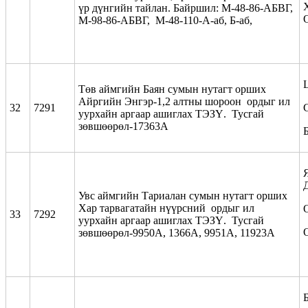
үр дүнгийн тайлан. Байршил: М-48-86-АБВГ,
М-98-86-АБВГ, М-48-110-А-аб, Б-аб,
Төв аймгийн Баян сумын нутагт орших
Айргийн Энгэр-1,2 алтны шороон ордыг ил
32
7291
уурхайн аргаар ашиглах ТЭЗҮ. Тусгай
зөвшөөрөл-17363А
Увс аймгийн Тариалан сумын нутагт орших
Хар тарвагатайн нүүрсний ордыг ил
33
7292
уурхайн аргаар ашиглах ТЭЗҮ. Тусгай
зөвшөөрөл-9950А, 1366А, 9951А, 11923А