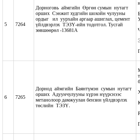
Дорноговь аймгийн Өргөн сумын нутагт
орших Сэнжит худгийн шохойн чулууны
ордыг ил уурхайн аргаар ашиглах, цемент
5
7264
үйлдвэрлэх ТЭЗҮ-ийн тодотгол. Тусгай
зөвшөөрөл -13681А
Дорнод аймгийн Баянтүмэн сумын нутагт
орших Адуунчулууны хүрэн нүүрснээс
6
7265
метанолоор дамжуулан бензин үйлдвэрлэх
төслийн ТЭЗҮ.
Р